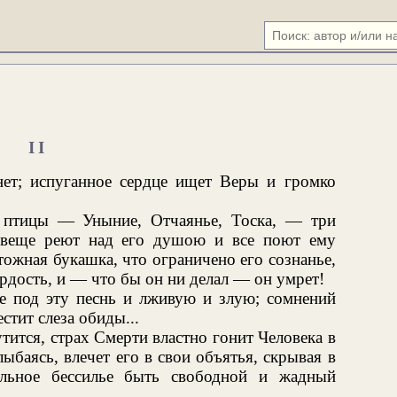
II
онет; испуганное сердце ищет Веры и громко
 птицы — Уныние, Отчаянье, Тоска, — три
овеще реют над его душою и все поют ему
ожная букашка, что ограничено его сознанье,
рдость, и — что бы он ни делал — он умрет!
це под эту песнь и лживую и злую; сомнений
естит слеза обиды...
тится, страх Смерти властно гонит Человека в
баясь, влечет его в свои объятья, скрывая в
альное бессилье быть свободной и жадный