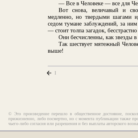
— Все в Человеке — все для Че
Вот снова, величавый и св
медленно, но твердыми шагами ид
седом тумане заблуждений, за ни
— стоит толпа загадок, бесстрастн
Они бесчисленны, как звезды в 
Так шествует мятежный Челов
выше!
I
© Это произведение перешло в общественное достояние, поскол
прижизненно, либо посмертно, но с момента публикации также про
чьего-либо согласия или разрешения и без выплаты авторского возн