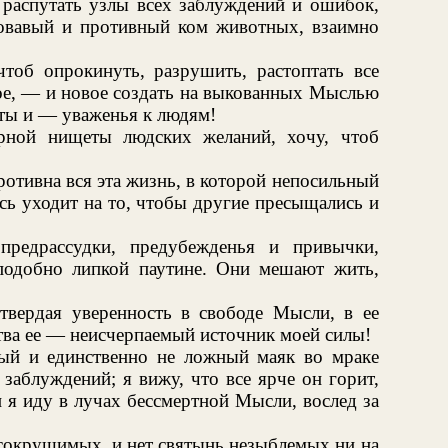
 распутать узлы всех заблуждений и ошибок,
овавый и противный ком животных, взаимно
об опрокинуть, разрушить, растоптать все
злое, — и новое создать на выкованных Мыслью
ты и — уваженья к людям!
ной нищеты людских желаний, хочу, чтоб
отивна вся эта жизнь, в которой непосильный
есь уходит на то, чтобы другие пресыщались и
редрассудки, предубежденья и привычки,
подобно липкой паутине. Они мешают жить,
ердая уверенность в свободе Мысли, в ее
тва ее — неисчерпаемый источник моей силы!
ый и единственно не ложный маяк во мраке
заблуждений; я вижу, что все ярче он горит,
и я иду в лучах бессмертной Мысли, вослед за
сокрушимых, и нет святынь незыблемых ни на