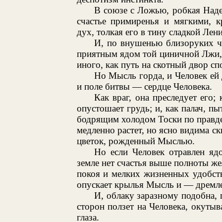
В союзе с Ложью, робкая Наде
счастье примиренья и мягкими, 
дух, толкая его в тину сладкой Лени
И, по внушенью близоруких ч
приятным ядом той циничной Лжи, 
иного, как путь на скотный двор с
Но Мысль горда, и Человек ей 
и поле битвы — сердце Человека.
Как враг, она преследует его; 
опустошает грудь; и, как палач, пы
бодрящим холодом Тоски по правде
медленно растет, но ясно видима с
цветок, рожденный Мыслью.
Но если Человек отравлен яд
земле нет счастья выше полноты же
покоя и мелких жизненных удобств
опускает крылья Мысль и — дремлет,
И, облаку заразному подобна, 
сторон ползет на Человека, окутыв
глаза.