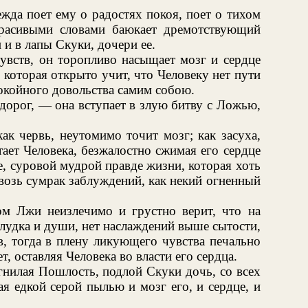
жда поет ему о радостях покоя, поет о тихом
красивыми словами баюкает дремотствующий
 и в лапы Скуки, дочери ее.
увств, он торопливо насыщает мозг и сердце
которая открыто учит, что Человеку нет пути
покойного довольства самим собою.
дорог, — она вступает в злую битву с Ложью,
как червь, неутомимо точит мозг; как засуха,
тает Человека, безжалостно сжимая его сердце
, суровой мудрой правде жизни, которая хоть
квозь сумрак заблуждений, как некий огненный
ом Лжи неизлечимо и грустно верит, что на
лудка и души, нет наслаждений выше сытости,
, тогда в плену ликующего чувства печально
 оставляя Человека во власти его сердца.
гнилая Пошлость, подлой Скуки дочь, со всех
ая едкой серой пылью и мозг его, и сердце, и