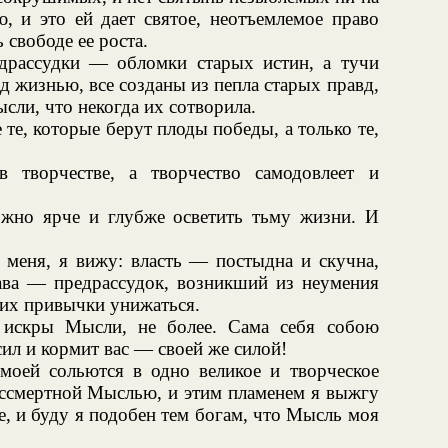
ю, и это ей дает святое, неотъемлемое право
 свободе ее роста.
драссудки — обломки старых истин, а тучи
д жизнью, все созданы из пепла старых правд,
ли, что некогда их сотворила.
те, которые берут плоды победы, а только те,
ворчестве, а творчество самодовлеет и
жно ярче и глубже осветить тьму жизни. И
меня, я вижу: власть — постыдна и скучна,
лава — предрассудок, возникший из неумения
 их привычки унижаться.
скры Мысли, не более. Сама себя собою
сил и кормит вас — своей же силой!
оей сольются в одно великое и творческое
ессмертной Мыслью, и этим пламенем я выжгу
е, и буду я подобен тем богам, что Мысль моя