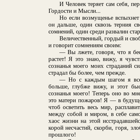
И Человек теряет сам себя, п
Гордости и Мысли...
Но если возмущенье вспыхнет
он дальше, один сквозь терния с
сомнений, один среди развалин ста
Величественный, гордый и сво
и говорит сомнениям своим:
— Вы лжете, говоря, что я бе
растет! Я это знаю, вижу, я чув
сознанья моего моих страданий с
страдал бы более, чем прежде.
— Но с каждым шагом я все 
больше, глубже вижу, и этот б
сознанья моего! Теперь оно во м
это матери пожаров! Я — в будущ
чтоб осветить весь мир, расплави
между собой и миром, в себе сам
хаос жизни на этой исстрадавшей
корой несчастий, скорби, горя, зл
прошлого!