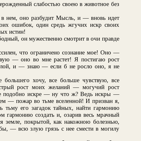
ерерожденный слабостью своею в животное без
 в нем, оно разбудит Мысль, и — вновь идет
воих ошибок, один средь жгучих искр своих
рых истин!
бодный, он мужественно смотрит в очи правде
ссилен, что ограничено сознание мое! Оно —
ствую — оно во мне растет! Я постигаю рост
илой, и — знаю — если б не росло оно, я не
большего хочу, все больше чувствую, все
ыстрый рост моих желаний — могучий рост
не подобно искре — ну что ж? Ведь искры —
ем — пожар во тьме вселенной! И призван я,
ть тьму его загадок тайных, найти гармонию
ом гармонию создать и, озарив весь мрачный
ся земле, покрытой, как накожною болезнью,
обы, — всю злую грязь с нее смести в могилу