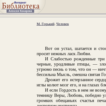
М. Горький
.
Человек
Вот он устал, шатается и ст
просит нежных ласк Любви.
И Слабостью рожденные три
черные, уродливые птицы, — зл
угрюмо песнь о том, что он — ничт
бессильна Мысль, смешна святая Го
Дрожит его истерзанное серд
иглы колют мозг его, и на глазах бл
И если Гордость в нем не возму
темницу Веры, Любовь, победно улы
громких обещаньях счастья печ
деспотизм инстинкта.