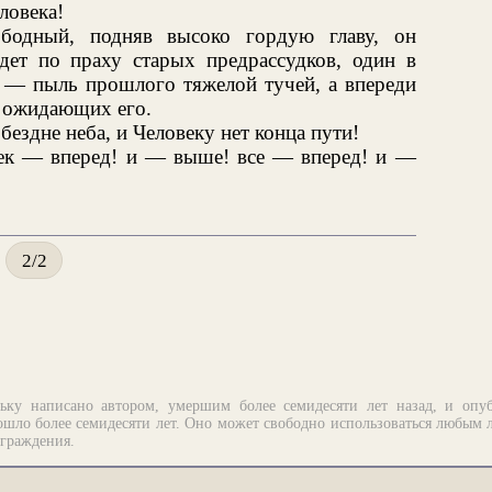
ловека!
ободный, подняв высоко гордую главу, он
ет по праху старых предрассудков, один в
м — пыль прошлого тяжелой тучей, а впереди
о ожидающих его.
бездне неба, и Человеку нет конца пути!
ек — вперед! и — выше! все — вперед! и —
2/2
ьку написано автором, умершим более семидесяти лет назад, и опу
шло более семидесяти лет. Оно может свободно использоваться любым 
аграждения.