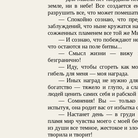
земле, ни в небе! Все создается е
разрушить все, что может помешать
— Спокойно сознаю, что пре
заблуждений, что ныне кружатся на
сожженных пламенем все той же Мыс
— И сознаю, что побеждают не 
что остаются на поле битвы...
— Смысл жизни — вижу в т
безгранично!
— Иду, чтобы сгореть как мо
гибель для меня — моя награда.
— Иных наград не нужно для 
богатство — тяжело и глупо, а с
людей ценить самих себя и рабской
— Сомнения! Вы — только и
испытуя, она родит вас от избытка 
— Настанет день — в груди м
пламя мир чувства моего с моей б
из души все темное, жестокое и зло
творила и творит!