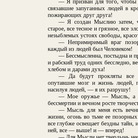
— Я призван для того, чтобы
связавшие запуганных людей в кр
пожирающих друг друга!
— Я создан Мыслию затем, чт
старое, все тесное и грязное, все 
незыблемых устоях свободы, красо
— Непримиримый враг позор
каждый из людей был Человеком!
— Бессмысленна, постыдна и пр
и рабский труд одних бесследно, в
хлебом и дарами духа!
— Да будут прокляты все п
опутавшие мозг и жизнь людей, 
насилуя людей, — я их разрушу!
— Мое оружье — Мысль, а тв
бессмертии и вечном росте творчес
— Мысль для меня есть вечн
жизни, огонь во тьме ее позорных 
все глубже освещает бездны тайн, 
ней, все — выше! и — вперед!
— Для Мысли нет твердынь не