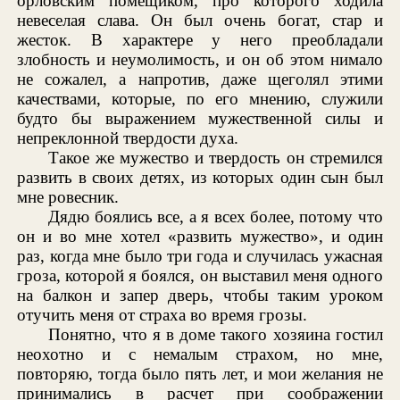
орловским помещиком, про которого ходила
невеселая слава. Он был очень богат, стар и
жесток. В характере у него преобладали
злобность и неумолимость, и он об этом нимало
не сожалел, а напротив, даже щеголял этими
качествами, которые, по его мнению, служили
будто бы выражением мужественной силы и
непреклонной твердости духа.
Такое же мужество и твердость он стремился
развить в своих детях, из которых один сын был
мне ровесник.
Дядю боялись все, а я всех более, потому что
он и во мне хотел «развить мужество», и один
раз, когда мне было три года и случилась ужасная
гроза, которой я боялся, он выставил меня одного
на балкон и запер дверь, чтобы таким уроком
отучить меня от страха во время грозы.
Понятно, что я в доме такого хозяина гостил
неохотно и с немалым страхом, но мне,
повторяю, тогда было пять лет, и мои желания не
принимались в расчет при соображении