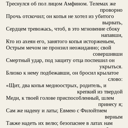
Треснулся об пол лицом Амфином. Телемах же
проворно
Прочь отскочил; он копья не хотел из убитого
вырвать,
Сердцем тревожась, чтоб, в это мгновение сбоку
напавши,
Кто из ахеян его, занятого копья исторженьем,
Острым мечом не пронзил неожиданно; свой
совершивши
Смертный удар, под защиту отца поспешил он
укрыться.
Близко к нему подбежавши, он бросил крылатое
слово:
«Щит, два копья медноострых, родитель, и
крепкий из твердой
Меди, к твоей голове приспособленный, шлем
принесу я;
Сам же надену и латы; Евмею с Филойтием
верным
Также надеть их велю; безопаснее в латах нам