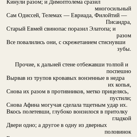
Кинули разом; и Димоптолема сразил
многосильный
Сам Одиссей, Телемах — Евриада, Филойтий —
Писандра,
Старый Евмей свинопас поразил Элатопа; и
разом
Все повалились они, с скрежетанием стиснувши
зубы.
Прочие, к дальней стене отбежавши толпой и
поспешно
Вырвав из трупов кровавых вонзенные в недра
их копья,
Снова их разом в противников, метко прицелясь,
пустили;
Снова Афина могучая сделала тщетным удар их.
Вкось полетевши, глубоко вонзилося в притолку
гладкой
Двери одно; а другое в одну из дверных
половинок