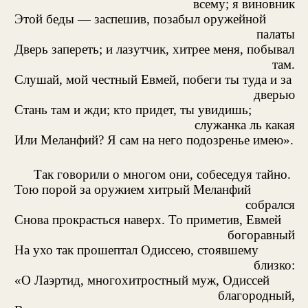
всему; я виновник
Этой беды — заспешив, позабыл оружейной
палаты
Дверь запереть; и лазутчик, хитрее меня, побывал
там.
Слушай, мой честный Евмей, побеги ты туда и за
дверью
Стань там и жди; кто придет, ты увидишь;
служанка ль какая
Или Меланфий? Я сам на него подозренье имею».
Так говорили о многом они, собеседуя тайно.
Тою порой за оружием хитрый Меланфий
собрался
Снова прокрасться наверх. То приметив, Евмей
богоравный
На ухо так прошептал Одиссею, стоявшему
близко:
«О Лаэртид, многохитростный муж, Одиссей
благородный,