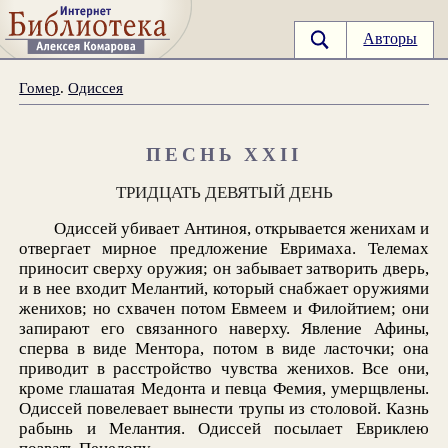
Авторы
Гомер
.
Одиссея
ПЕСНЬ XXII
ТРИДЦАТЬ ДЕВЯТЫЙ ДЕНЬ
Одиссей убивает Антиноя, открывается женихам и
отвергает мирное предложение Евримаха. Телемах
приносит сверху оружия; он забывает затворить дверь,
и в нее входит Мелантий, который снабжает оружиями
женихов; но схвачен потом Евмеем и Филойтием; они
запирают его связанного наверху. Явление Афины,
сперва в виде Ментора, потом в виде ласточки; она
приводит в расстройство чувства женихов. Все они,
кроме глашатая Медонта и певца Фемия, умерщвлены.
Одиссей повелевает вынести трупы из столовой. Казнь
рабынь и Мелантия. Одиссей посылает Евриклею