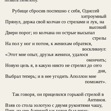
позвать Пенелопу.
Рубище сбросив поспешно с себя, Одиссей
хитроумный
Прянул, держа свой колчан со стрелами и лук, на
высокий
Двери порог; из колчана он острые высыпал
стрелы
На пол у ног и потом, к женихам обратяся,
воскликнул:
«Этот мне опыт, друзья женихи, удалося
окончить;
Новую цель я, в какую никто не стрелял до сего
дня,
Выбрал теперь; и в нее угодить Аполлон мне
поможет».
Так говоря, он прицелился горькой стрелой в
Антиноя.
Взяв со стола золотую с двумя рукоятями чашу,
Пить из нее Антиной уж готов был вино;