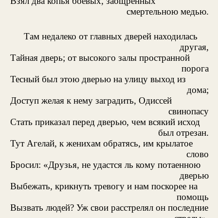
Взял два копья боевых, заощренных
смертельною медью.
Там недалеко от главных дверей находилась
другая,
Тайная дверь; от высокого залы пространной
порога
Тесный был этою дверью на улицу выход из
дома;
Доступ желая к нему заградить, Одиссей
свинопасу
Стать приказал перед дверью, чем всякий исход
был отрезан.
Тут Агелай, к женихам обратясь, им крылатое
слово
Бросил: «Друзья, не удастся ль кому потаенною
дверью
Выбежать, крикнуть тревогу и нам поскорее на
помощь
Вызвать людей? Уж свои расстрелял он последние