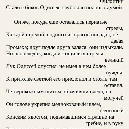
Филойтий
Стали с боков Одиссея, глубокою полного думой.
Он же, покуда еще оставались пернатые
стрелы,
Каждой стрелой в одного из врагов попадал, не
давая
Промаха; друг подле друга валяся, они издыхали.
Но напоследок, когда истощилися стрелы,
великий
Лук Одиссей опустил, не имея в нем более
нужды,
К притолке светлой его прислонил и стоять там
оставил.
Четверокожным щитом облачивши плеча, на
могучей
Он голове укрепил меднокованый шлем,
осененный
Конским хвостом, подымавшимся страшно на
гребне, и в руку