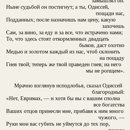
замышлял он.
Ныне судьбой он постигнут; а ты, Одиссей,
пощади нас,
Подданных; после назначишь нам цену, какую
захочешь
Сам, за вино, за еду и за все, что истрачено нами;
То, что здесь стоят откормленных двадцать
быков, даст охотно
Медью и золотом каждый из нас, чтоб склонить
на пощаду
Гнев твой; теперь же твой праведен гнев; на него
мы не ропщем».
Мрачно взглянув исподлобья, сказал Одиссей
благородный:
«Нет, Евримах, — и хотя бы вы с вашим сполна
все богатства
Ваших отцов принесли мне, прибавя к ним много
чужого, —
Руки мои вас губить не уймутся до тех пор,