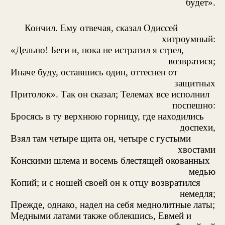
будет».
Кончил. Ему отвечая, сказал Одиссей
хитроумный:
«Дельно! Беги и, пока не истратил я стрел,
возвратися;
Иначе буду, оставшись один, оттеснен от
защитных
Притолок». Так он сказал; Телемах все исполнил
поспешно:
Бросясь в ту верхнюю горницу, где находились
доспехи,
Взял там четыре щита он, четыре с густыми
хвостами
Конскими шлема и восемь блестящей окованных
медью
Копий; и с ношей своей он к отцу возвратился
немедля;
Прежде, однако, надел на себя меднолитные латы;
Медными латами также облекшись, Евмей и