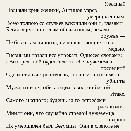
Ужасный
Подняли крик женихи, Антиноя узрев
умерщвленным.
Всею толпою со стульев вскочили они и, глазами
Бегая вкруг по стенам обнаженным, искали
оружья —
Не было там ни щита, ни копья, заощренного
медью.
Гневными начали все упрекать Одиссея словами:
«Выстрел твой будет бедою тебе, чужеземец;
последний
Сделал ты выстрел теперь; ты погиб неизбежно;
убил ты
Мужа, из всех, обитающих в волнообъятой
Итаке,
Самого знатного; будешь за то ястребами
расклеван».
Мнили они, что случайно стрелой чужеземца
товарищ
Их умерщвлен был. Безумцы! Они в слепоте не