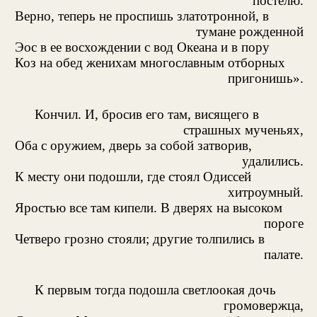
постелю.
Верно, теперь не проспишь златотронной, в
тумане рожденной
Эос в ее восхождении с вод Океана и в пору
Коз на обед женихам многославным отборных
пригонишь».
Кончил. И, бросив его там, висящего в
страшных мученьях,
Оба с оружием, дверь за собой затворив,
удалились.
К месту они подошли, где стоял Одиссей
хитроумный.
Яростью все там кипели. В дверях на высоком
пороге
Четверо грозно стояли; другие толпились в
палате.
К первым тогда подошла светлоокая дочь
громовержца,