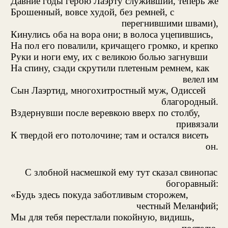
Давние годы герою Лаэрту служивший, теперь же
Брошенный, вовсе худой, без ремней, с
перегнившими швами),
Кинулись оба на вора они; в волоса уцепившись,
На пол его повалили, кричащего громко, и крепко
Руки и ноги ему, их с великою болью загнувши
На спину, сзади скрутили плетеным ремнем, как
велел им
Сын Лаэртид, многохитростный муж, Одиссей
благородный.
Вздернувши после веревкою вверх по столбу,
привязали
К твердой его потолочине; там и остался висеть
он.
С злобной насмешкой ему тут сказал свинопас
богоравный:
«Будь здесь покуда заботливым сторожем,
честный Меланфий;
Мы для тебя перестлали покойную, видишь,