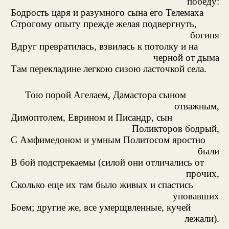
победу:
Бодрость царя и разумного сына его Телемаха
Строгому опыту прежде желая подвергнуть,
богиня
Вдруг превратилась, взвилась к потолку и на
черной от дыма
Там перекладине легкою сизою ласточкой села.
Тою порой Агелаем, Дамастора сыном
отважным,
Димоптолем, Еврином и Писандр, сын
Поликторов бодрый,
С Амфимедоном и умным Политосом яростно
были
В бой подстрекаемы (силой они отличались от
прочих,
Сколько еще их там было живых и спастись
уповавших
Боем; другие же, все умерщвленные, кучей
лежали).