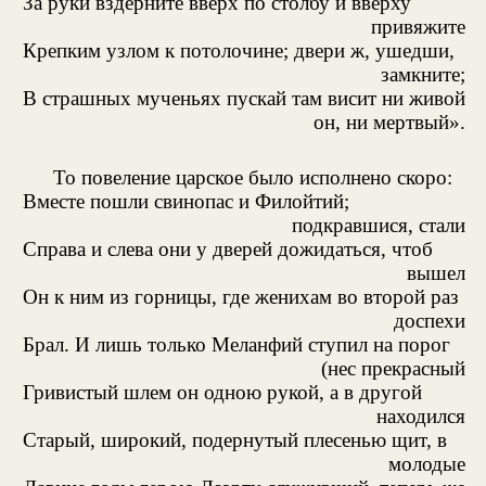
За руки вздерните вверх по столбу и вверху
привяжите
Крепким узлом к потолочине; двери ж, ушедши,
замкните;
В страшных мученьях пускай там висит ни живой
он, ни мертвый».
То повеление царское было исполнено скоро:
Вместе пошли свинопас и Филойтий;
подкравшися, стали
Справа и слева они у дверей дожидаться, чтоб
вышел
Он к ним из горницы, где женихам во второй раз
доспехи
Брал. И лишь только Меланфий ступил на порог
(нес прекрасный
Гривистый шлем он одною рукой, а в другой
находился
Старый, широкий, подернутый плесенью щит, в
молодые