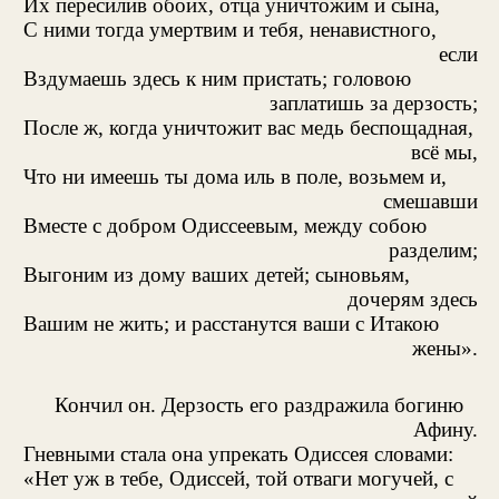
Их пересилив обоих, отца уничтожим и сына,
С ними тогда умертвим и тебя, ненавистного,
если
Вздумаешь здесь к ним пристать; головою
заплатишь за дерзость;
После ж, когда уничтожит вас медь беспощадная,
всё мы,
Что ни имеешь ты дома иль в поле, возьмем и,
смешавши
Вместе с добром Одиссеевым, между собою
разделим;
Выгоним из дому ваших детей; сыновьям,
дочерям здесь
Вашим не жить; и расстанутся ваши с Итакою
жены».
Кончил он. Дерзость его раздражила богиню
Афину.
Гневными стала она упрекать Одиссея словами:
«Нет уж в тебе, Одиссей, той отваги могучей, с