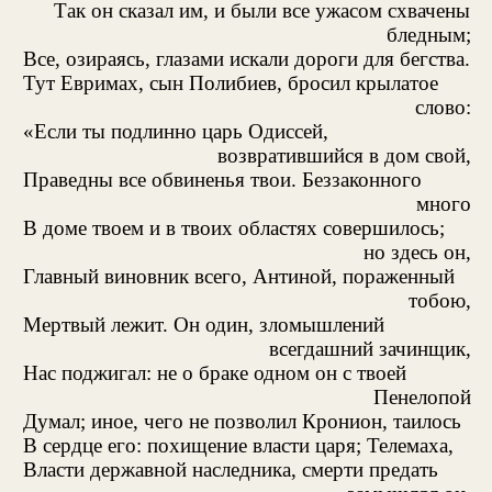
Так он сказал им, и были все ужасом схвачены
бледным;
Все, озираясь, глазами искали дороги для бегства.
Тут Евримах, сын Полибиев, бросил крылатое
слово:
«Если ты подлинно царь Одиссей,
возвратившийся в дом свой,
Праведны все обвиненья твои. Беззаконного
много
В доме твоем и в твоих областях совершилось;
но здесь он,
Главный виновник всего, Антиной, пораженный
тобою,
Мертвый лежит. Он один, зломышлений
всегдашний зачинщик,
Нас поджигал: не о браке одном он с твоей
Пенелопой
Думал; иное, чего не позволил Кронион, таилось
В сердце его: похищение власти царя; Телемаха,
Власти державной наследника, смерти предать