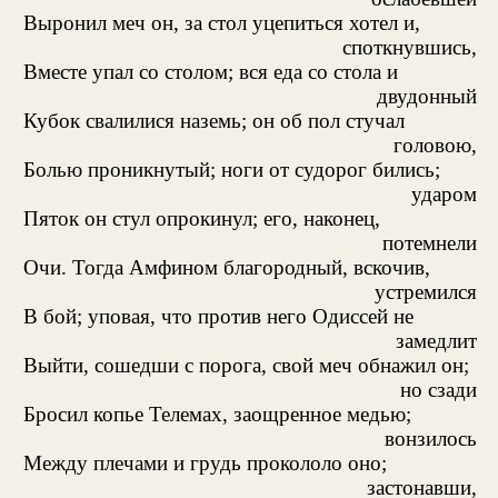
Выронил меч он, за стол уцепиться хотел и,
споткнувшись,
Вместе упал со столом; вся еда со стола и
двудонный
Кубок свалилися наземь; он об пол стучал
головою,
Болью проникнутый; ноги от судорог бились;
ударом
Пяток он стул опрокинул; его, наконец,
потемнели
Очи. Тогда Амфином благородный, вскочив,
устремился
В бой; уповая, что против него Одиссей не
замедлит
Выйти, сошедши с порога, свой меч обнажил он;
но сзади
Бросил копье Телемах, заощренное медью;
вонзилось
Между плечами и грудь прокололо оно;
застонавши,