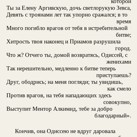
которой
Ты за Елену Аргивскую, дочь светлорукую Зевса,
Девять с троянами лет так упорно сражался; в то
время
Много погибло врагов от тебя в истребительной
битве;
Хитрость твоя наконец и Приамов разрушила
город.
Что ж? Отчего ты, домой возвратясь, Одиссей, с
женихами
Так нерешительно, медленно к битве теперь
приступаешь?
Друг, ободрись; на меня погляди; ты увидишь,
как смело
Против врагов, на тебя нападающих здесь
совокупно,
Выступит Ментор Алкимид, тебе за добро
благодарный».
Кончив, она Одиссею не вдруг даровала