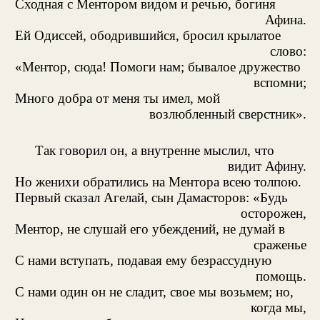
Сходная с Ментором видом и речью, богиня
Афина.
Ей Одиссей, ободрившийся, бросил крылатое
слово:
«Ментор, сюда! Помоги нам; бывалое дружество
вспомни;
Много добра от меня ты имел, мой
возлюбленный сверстник».
Так говорил он, а внутренне мыслил, что
видит Афину.
Но женихи обратились на Ментора всею толпою.
Первый сказал Агелай, сын Дамасторов: «Будь
осторожен,
Ментор, не слушай его убеждений, не думай в
сраженье
С нами вступать, подавая ему безрассудную
помощь.
С нами один он не сладит, свое мы возьмем; но,
когда мы,