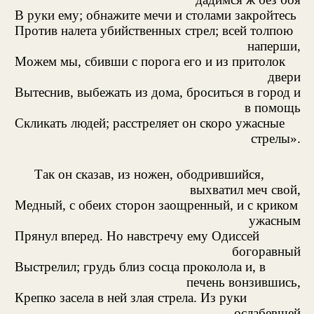
В руки ему; обнажите мечи и столами закройтесь
Против налета убийственных стрел; всей толпою
наперши,
Можем мы, сбивши с порога его и из притолок
двери
Вытеснив, выбежать из дома, броситься в город и
в помощь
Скликать людей; расстреляет он скоро ужасные
стрелы».
Так он сказав, из ножен, ободрившийся,
выхватил меч свой,
Медный, с обеих сторон заощренный, и с криком
ужасным
Прянул вперед. Но навстречу ему Одиссей
богоравный
Выстрелил; грудь близ сосца проколола и, в
печень вонзившись,
Крепко засела в ней злая стрела. Из руки
ослабевшей