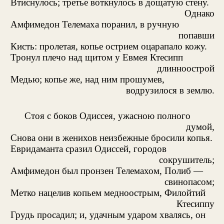
Втиснулось; третье воткнулось в дощатую стену.
Однако
Амфимедон Телемаха поранил, в ручную
попавши
Кисть: пролетая, копье острием оцарапало кожу.
Тронул плечо над щитом у Евмея Ктесипп
длинноострой
Медью; копье же, над ним прошумев,
водрузилося в землю.
Стоя с боков Одиссея, ужасною полного
думой,
Снова они в женихов неизбежные бросили копья.
Евридаманта сразил Одиссей, городов
сокрушитель;
Амфимедон был пронзен Телемахом, Полиб —
свинопасом;
Метко нацелив копьем медноострым, Филойтий
Ктесиппу
Грудь просадил; и, удачным ударом хвалясь, он