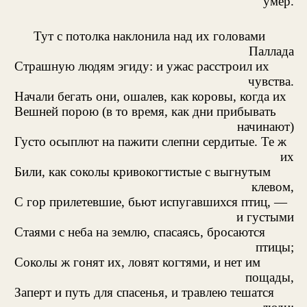
умер.
Тут с потолка наклонила над их головами
Паллада
Страшную людям эгиду: и ужас расстроил их
чувства.
Начали бегать они, ошалев, как коровы, когда их
Вешней порою (в то время, как дни прибывать
начинают)
Густо осыплют на пажити слепни сердитые. Те ж
их
Били, как соколы кривокогтистые с выгнутым
клевом,
С гор прилетевшие, бьют испугавшихся птиц, —
и густыми
Стаями с неба на землю, спасаясь, бросаются
птицы;
Соколы ж гонят их, ловят когтями, и нет им
пощады,
Заперт и путь для спасенья, и травлею тешатся