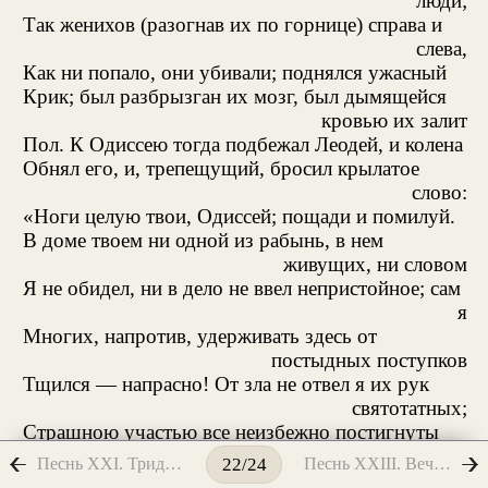
люди;
Так женихов (разогнав их по горнице) справа и
слева,
Как ни попало, они убивали; поднялся ужасный
Крик; был разбрызган их мозг, был дымящейся
кровью их залит
Пол. К Одиссею тогда подбежал Леодей, и колена
Обнял его, и, трепещущий, бросил крылатое
слово:
«Ноги целую твои, Одиссей; пощади и помилуй.
В доме твоем ни одной из рабынь, в нем
живущих, ни словом
Я не обидел, ни в дело не ввел непристойное; сам
я
Многих, напротив, удерживать здесь от
постыдных поступков
Тщился — напрасно! От зла не отвел я их рук
святотатных;
Страшною участью все неизбежно постигнуты
ныне.
Песнь XXI. Тридцать девятый день
Песнь XXIII. Вечер тридцать девятого и утро сорокового дня
22/24
Я же, их жертвогадатель, ни в чем не повинный,