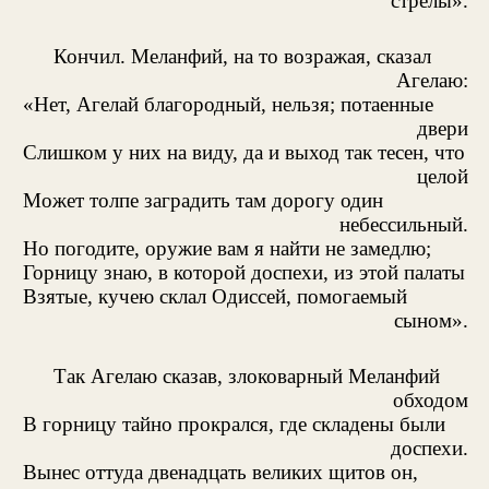
стрелы».
Кончил. Меланфий, на то возражая, сказал
Агелаю:
«Нет, Агелай благородный, нельзя; потаенные
двери
Слишком у них на виду, да и выход так тесен, что
целой
Может толпе заградить там дорогу один
небессильный.
Но погодите, оружие вам я найти не замедлю;
Горницу знаю, в которой доспехи, из этой палаты
Взятые, кучею склал Одиссей, помогаемый
сыном».
Так Агелаю сказав, злоковарный Меланфий
обходом
В горницу тайно прокрался, где складены были
доспехи.
Вынес оттуда двенадцать великих щитов он,