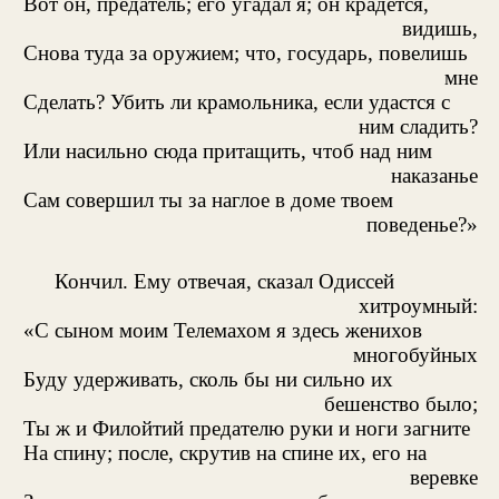
Вот он, предатель; его угадал я; он крадется,
видишь,
Снова туда за оружием; что, государь, повелишь
мне
Сделать? Убить ли крамольника, если удастся с
ним сладить?
Или насильно сюда притащить, чтоб над ним
наказанье
Сам совершил ты за наглое в доме твоем
поведенье?»
Кончил. Ему отвечая, сказал Одиссей
хитроумный:
«С сыном моим Телемахом я здесь женихов
многобуйных
Буду удерживать, сколь бы ни сильно их
бешенство было;
Ты ж и Филойтий предателю руки и ноги загните
На спину; после, скрутив на спине их, его на
веревке