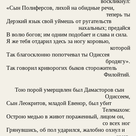
воскликнул:
«Сын Полиферсов, лихой на обидные речи,
теперь ты
Дерзкий язык свой уймешь от ругательств
нахальных; предайся
В волю богов; им одним подобает и слава и сила.
Я же тебя отдарил здесь за ногу коровью,
которой
Так благосклонно попотчевал ты Одиссея
бродягу».
Так говорил криворогих быков сторожитель
Филойтий.
Тою порой умерщвлен был Дамасторов сын
Одиссеем,
Сын Леокритов, младой Евенор, был убит
Телемахом:
Острою медью в живот пораженный, лицом он,
со всех ног
Грянувшись, об пол ударился, жалобно охнул и