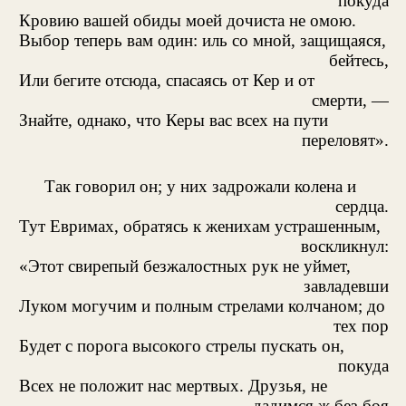
покуда
Кровию вашей обиды моей дочиста не омою.
Выбор теперь вам один: иль со мной, защищаяся,
бейтесь,
Или бегите отсюда, спасаясь от Кер и от
смерти, —
Знайте, однако, что Керы вас всех на пути
переловят».
Так говорил он; у них задрожали колена и
сердца.
Тут Евримах, обратясь к женихам устрашенным,
воскликнул:
«Этот свирепый безжалостных рук не уймет,
завладевши
Луком могучим и полным стрелами колчаном; до
тех пор
Будет с порога высокого стрелы пускать он,
покуда
Всех не положит нас мертвых. Друзья, не
дадимся ж без боя