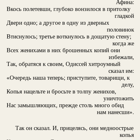
Афина:
Вкось полетевши, глубоко вонзилося в притолку
гладкой
Двери одно; а другое в одну из дверных
половинок
Втиснулось; третье воткнулось в дощатую стену;
когда же
Всех женихами в них брошенных копий они
избежали,
Так, обратяся к своим, Одиссей хитроумный
сказал им:
«Очередь наша теперь; приступите, товарищи, к
делу,
Копья нацельте и бросьте в толпу женихов,
уничтожить
Нас замышляющих, прежде столь много обид
нам нанесши».
Так он сказал. И, прицелясь, они медноострые
копья