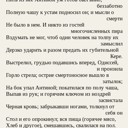
беззаботно
Полную чашу к устам подносил он; и мысли о
смерти
Не было в нем. И никто из гостей
многочисленных пира
Вздумать не мог, чтоб один человек на толпу их
замыслил
Дерзко ударить и разом предать их губительной
Кере.
Выстрелил, грудью подавшись вперед, Одиссей,
и пронзила
Горло стрела; острие смертоносное вышло в
затылок;
На бок упал Антиной; покатилася по полу чаша,
Выпав из рук; и горячим ключом из ноздрей
засвистала
Черная кровь; забрыкавши ногами, толкнул от
себя он
Стол и его опрокинул; вся пища (горячее мясо,
Хлеб и другое), смешавшись, свалилася на пол.