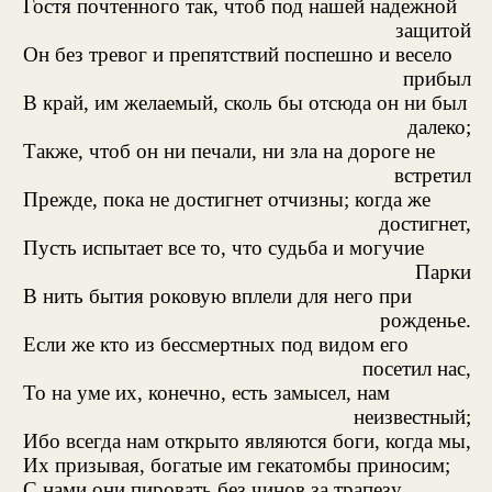
Гостя почтенного так, чтоб под нашей надежной
защитой
Он без тревог и препятствий поспешно и весело
прибыл
В край, им желаемый, сколь бы отсюда он ни был
далеко;
Также, чтоб он ни печали, ни зла на дороге не
встретил
Прежде, пока не достигнет отчизны; когда же
достигнет,
Пусть испытает все то, что судьба и могучие
Парки
В нить бытия роковую вплели для него при
рожденье.
Если же кто из бессмертных под видом его
посетил нас,
То на уме их, конечно, есть замысел, нам
неизвестный;
Ибо всегда нам открыто являются боги, когда мы,
Их призывая, богатые им гекатомбы приносим;
С нами они пировать без чинов за трапезу