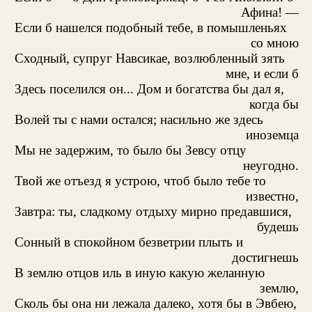
Афина! —
Если б нашелся подобный тебе, в помышленьях
со мною
Сходный, супруг Навсикае, возлюбленный зять
мне, и если б
Здесь поселился он... Дом и богатства бы дал я,
когда бы
Волей ты с нами остался; насильно же здесь
иноземца
Мы не задержим, то было бы Зевсу отцу
неугодно.
Твой же отъезд я устрою, чтоб было тебе то
известно,
Завтра: ты, сладкому отдыху мирно предавшися,
будешь
Сонный в спокойном безветрии плыть и
достигнешь
В землю отцов иль в иную какую желанную
землю,
Сколь бы она ни лежала далеко, хотя бы в Эвбею,