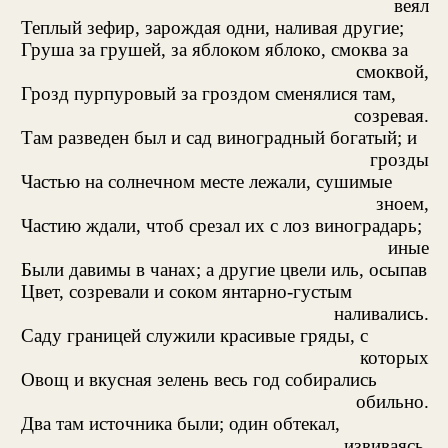
веял
Теплый зефир, зарождая одни, наливая другие;
Груша за грушей, за яблоком яблоко, смоква за
смоквой,
Грозд пурпуровый за гроздом сменялися там,
созревая.
Там разведен был и сад виноградный богатый; и
грозды
Частью на солнечном месте лежали, сушимые
зноем,
Частию ждали, чтоб срезал их с лоз виноградарь;
иные
Были давимы в чанах; а другие цвели иль, осыпав
Цвет, созревали и соком янтарно-густым
наливались.
Саду границей служили красивые гряды, с
которых
Овощ и вкусная зелень весь год собирались
обильно.
Два там источника были; один обтекал,
извиваясь,