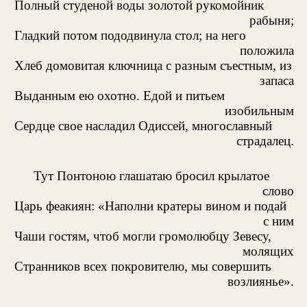
Полный студеной воды золотой рукомойник
рабыня;
Гладкий потом пододвинула стол; на него
положила
Хлеб домовитая ключница с разным съестным, из
запаса
Выданным ею охотно. Едой и питьем
изобильным
Сердце свое насладил Одиссей, многославный
страдалец.
Тут Понтоною глашатаю бросил крылатое
слово
Царь феакиян: «Наполни кратеры вином и подай
с ним
Чаши гостям, чтоб могли громолюбцу Зевесу,
молящих
Странников всех покровителю, мы совершить
возлиянье».