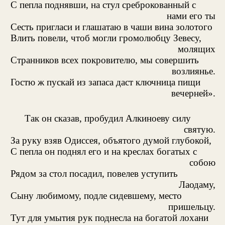
С пепла поднявши, на стул среброкованный с
нами его ты
Сесть пригласи и глашатаю в чаши вина золотого
Влить повели, чтоб могли громолюбцу Зевесу,
молящих
Странников всех покровителю, мы совершить
возлиянье.
Гостю ж пускай из запаса даст ключница пищи
вечерней».
Так он сказав, пробудил Алкиноеву силу
святую.
За руку взяв Одиссея, объятого думой глубокой,
С пепла он поднял его и на креслах богатых с
собою
Рядом за стол посадил, повелев уступить
Лаодаму,
Сыну любимому, подле сидевшему, место
пришельцу.
Тут для умытия рук поднесла на богатой лохани