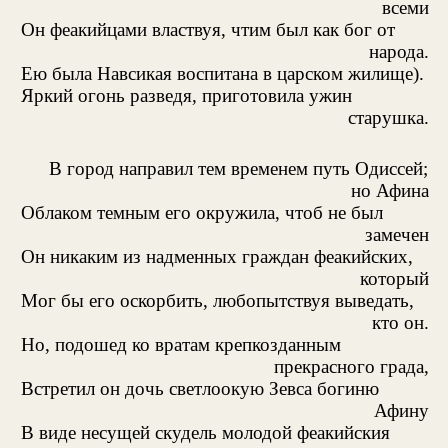
всеми
Он феакийцами властвуя, чтим был как бог от
народа.
Ею была Навсикая воспитана в царском жилище).
Яркий огонь разведя, приготовила ужин
старушка.
В город направил тем временем путь Одиссей;
но Афина
Облаком темным его окружила, чтоб не был
замечен
Он никаким из надменных граждан феакийских,
который
Мог бы его оскорбить, любопытствуя выведать,
кто он.
Но, подошед ко вратам крепкозданным
прекрасного града,
Встретил он дочь светлоокую Зевса богиню
Афину
В виде несущей скудель молодой феакийския