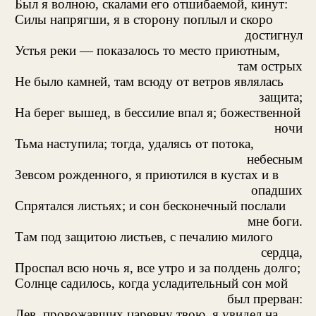
Был я волною, скалами его отшибаемой, кинут:
Силы напрягши, я в сторону поплыл и скоро
достигнул
Устья реки — показалось то место приютным,
там острых
Не было камней, там всюду от ветров являлась
защита;
На берег вышед, в бессилие впал я; божественной
ночи
Тьма наступила; тогда, удалясь от потока,
небесным
Зевсом рожденного, я приютился в кустах и в
опадших
Спрятался листьях; и сон бесконечный послали
мне боги.
Там под защитою листьев, с печалию милого
сердца,
Проспал всю ночь я, все утро и за полдень долго;
Солнце садилось, когда усладительный сон мой
был прерван:
Дев, провожавших царевну твою, я увидел на