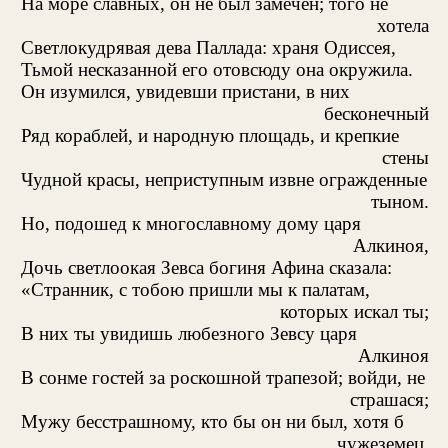
На море славных, он не был замечен; того не
хотела
Светлокудрявая дева Паллада: храня Одиссея,
Тьмой несказанной его отовсюду она окружила.
Он изумился, увидевши пристани, в них
бесконечный
Ряд кораблей, и народную площадь, и крепкие
стены
Чудной красы, неприступным извне огражденные
тыном.
Но, подошед к многославному дому царя
Алкиноя,
Дочь светлоокая Зевса богиня Афина сказала:
«Странник, с тобою пришли мы к палатам,
которых искал ты;
В них ты увидишь любезного Зевсу царя
Алкиноя
В сонме гостей за роскошной трапезой; войди, не
страшася;
Мужу бесстрашному, кто бы он ни был, хотя б
чужеземец,