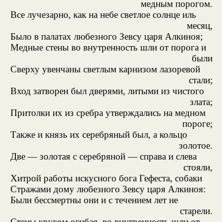
медным порогом.
Все лучезарно, как на небе светлое солнце иль
месяц,
Было в палатах любезного Зевсу царя Алкиноя;
Медные стены во внутренность шли от порога и
были
Сверху увенчаны светлым карнизом лазоревой
стали;
Вход затворен был дверями, литыми из чистого
злата;
Притолки их из сребра утверждались на медном
пороге;
Также и князь их серебряный был, а кольцо
золотое.
Две — золотая с серебряной — справа и слева
стояли,
Хитрой работы искусного бога Гефеста, собаки
Стражами дому любезного Зевсу царя Алкиноя:
Были бессмертны они и с течением лет не
старели.
Стены кругом огибая, во внутренность шли от