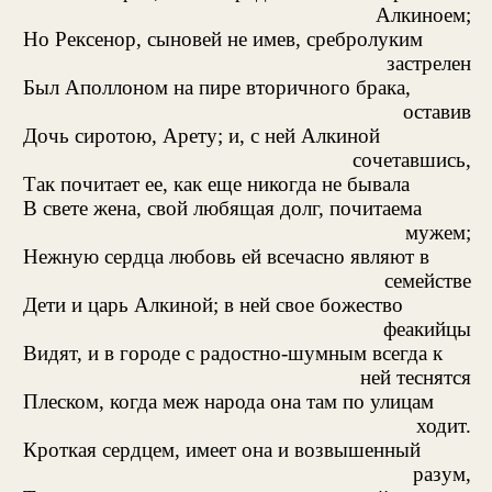
Алкиноем;
Но Рексенор, сыновей не имев, сребролуким
застрелен
Был Аполлоном на пире вторичного брака,
оставив
Дочь сиротою, Арету; и, с ней Алкиной
сочетавшись,
Так почитает ее, как еще никогда не бывала
В свете жена, свой любящая долг, почитаема
мужем;
Нежную сердца любовь ей всечасно являют в
семействе
Дети и царь Алкиной; в ней свое божество
феакийцы
Видят, и в городе с радостно-шумным всегда к
ней теснятся
Плеском, когда меж народа она там по улицам
ходит.
Кроткая сердцем, имеет она и возвышенный
разум,