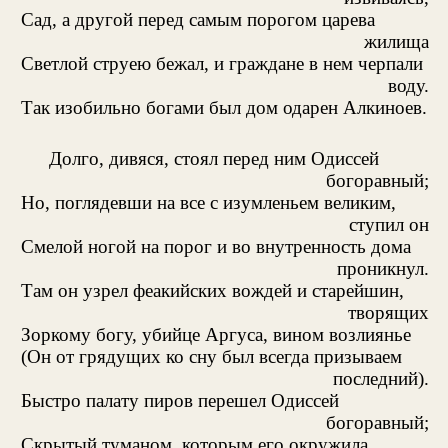
Сад, а другой перед самым порогом царева
жилища
Светлой струею бежал, и граждане в нем черпали
воду.
Так изобильно богами был дом одарен Алкиноев.
Долго, дивяся, стоял перед ним Одиссей
богоравный;
Но, поглядевши на все с изумленьем великим,
ступил он
Смелой ногой на порог и во внутренность дома
проникнул.
Там он узрел феакийских вождей и старейшин,
творящих
Зоркому богу, убийце Аргуса, вином возлиянье
(Он от грядущих ко сну был всегда призываем
последний).
Быстро палату пиров перешел Одиссей
богоравный;
Скрытый туманом, которым его окружила