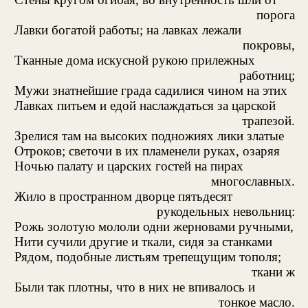
порога
Лавки богатой работы; на лавках лежали
покровы,
Тканные дома искусной рукою прилежных
работниц;
Мужи знатнейшие града садилися чином на этих
Лавках питьем и едой наслаждаться за царской
трапезой.
Зрелися там на высоких подножиях лики златые
Отроков; светочи в их пламенели руках, озаряя
Ночью палату и царских гостей на пирах
многославных.
Жило в пространном дворце пятьдесят
рукодельных невольниц:
Рожь золотую мололи одни жерновами ручными,
Нити сучили другие и ткали, сидя за станками
Рядом, подобные листьям трепещущим тополя;
ткани ж
Были так плотны, что в них не впивалось и
тонкое масло.