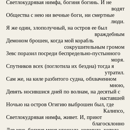
Светлокудрявая нимфа, богиня богинь. И не
водят
Общества с нею ни вечные боги, ни смертные
люди.
Я же один, злополучный, на остров ее был
враждебным
Демоном брошен, когда мой корабль
сокрушительным громом
Зевс поразил посреди беспредельно-пустынного
моря.
Спутников всех (поглотила их бездна) тогда я
утратил.
Сам же, на киле разбитого судна, обхваченном
мною,
Девять носившися дней по волнам, на десятый с
наставшей
Ночью на остров Огигию выброшен был, где
Калипсо,
Светлокудрявая нимфа, живет. И, приют
благосклонно
Дав мне, богиня меня угощала, кормила, хотела