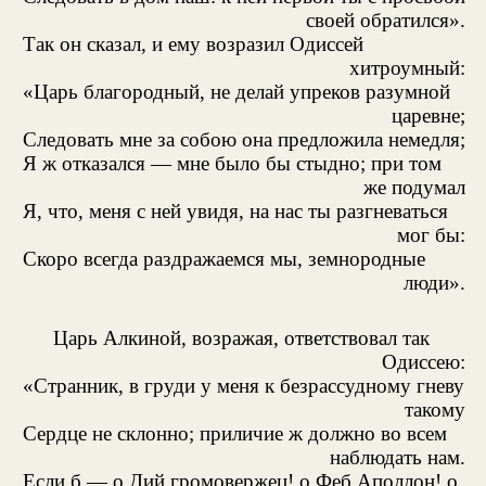
своей обратился».
Так он сказал, и ему возразил Одиссей
хитроумный:
«Царь благородный, не делай упреков разумной
царевне;
Следовать мне за собою она предложила немедля;
Я ж отказался — мне было бы стыдно; при том
же подумал
Я, что, меня с ней увидя, на нас ты разгневаться
мог бы:
Скоро всегда раздражаемся мы, земнородные
люди».
Царь Алкиной, возражая, ответствовал так
Одиссею:
«Странник, в груди у меня к безрассудному гневу
такому
Сердце не склонно; приличие ж должно во всем
наблюдать нам.
Если б — о Дий громовержец! о Феб Аполлон! о