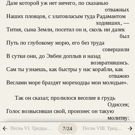
Дале которой уж нет ничего, по сказанью
отважных
Наших пловцов, с златовласым туда Радамантом
ходивших, —
Тития, сына Земли, посетил он и, сколь ни далек
был
Путь по глубокому морю, его без труда
совершили
В сутки они, до Эвбеи доплыв и назад
возвратившись.
Сам ты узнаешь, как быстры у нас корабли, как
отважно
Веслами море браздят мореходцы мои молодые».
Так он сказал; пролилося веселие в грудь
Одиссея;
Голос возвысивши свой, произнес он такую
молитву:
«Дий, наш отец, да исполнится все, что теперь
Песнь VI. Тридцать второй день
Песнь VIII. Тридцать третий день
7/24
обещал мне