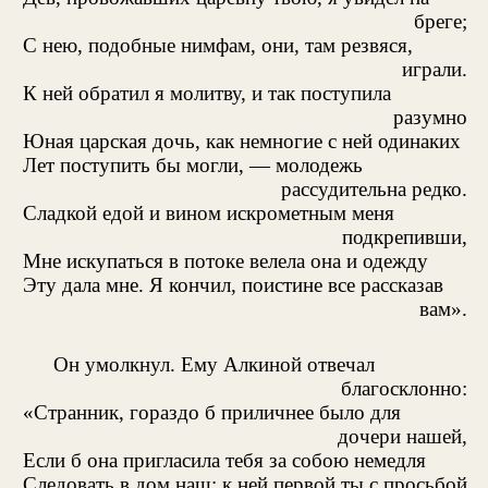
бреге;
С нею, подобные нимфам, они, там резвяся,
играли.
К ней обратил я молитву, и так поступила
разумно
Юная царская дочь, как немногие с ней одинаких
Лет поступить бы могли, — молодежь
рассудительна редко.
Сладкой едой и вином искрометным меня
подкрепивши,
Мне искупаться в потоке велела она и одежду
Эту дала мне. Я кончил, поистине все рассказав
вам».
Он умолкнул. Ему Алкиной отвечал
благосклонно:
«Странник, гораздо б приличнее было для
дочери нашей,
Если б она пригласила тебя за собою немедля
Следовать в дом наш: к ней первой ты с просьбой