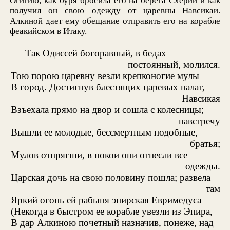
Огигию, как буря бросила его на берега Схерии и как
получил он свою одежду от царевны Навсикаи.
Алкиной дает ему обещание отправить его на корабле
феакийском в Итаку.
Так Одиссей богоравный, в бедах
постоянный, молился.
Тою порою царевну везли крепконогие мулы
В город. Достигнув блестящих царевых палат,
Навсикая
Взъехала прямо на двор и сошла с колесницы;
навстречу
Вышли ее молодые, бессмертным подобные,
братья;
Мулов отпрягши, в покои они отнесли все
одежды.
Царская дочь на свою половину пошла; развела
там
Яркий огонь ей рабыня эпирская Евримедуса
(Некогда в быстром ее корабле увезли из Эпира,
В дар Алкиною почетный назначив, понеже, над