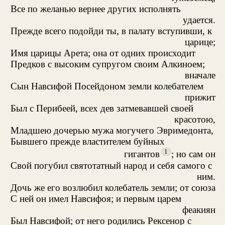
Все по желанью вернее других исполнять
удается.
Прежде всего подойди ты, в палату вступивши, к
царице;
Имя царицы Арета; она от одних происходит
Предков с высоким супругом своим Алкиноем;
вначале
Сын Навсифой Посейдоном земли колебателем
прижит
Был с Перибеей, всех дев затмевавшей своей
красотою,
Младшею дочерью мужа могучего Эвримедонта,
Бывшего прежде властителем буйных
1
гигантов
; но сам он
Свой погубил святотатный народ и себя самого с
ним.
Дочь же его возлюбил колебатель земли; от союза
С ней он имел Навсифоя; и первым царем
феакиян
Был Навсифой; от него родились Рексенор с