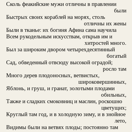
Сколь феакийские мужи отличны в правлении
были
Быстрых своих кораблей на морях, столь
отличны их жены
Были в тканье: их богиня Афина сама научила
Всем рукодельным искусствам, открыв им и
хитростей много.
Был за широким двором четырехдесятинный
богатый
Сад, обведенный отвсюду высокой оградой;
росло там
Много дерев плодоносных, ветвистых,
широковершинных,
Яблонь, и груш, и гранат, золотыми плодами
обильных,
Также и сладких смоковниц и маслин, роскошно
цветущих;
Круглый там год, и в холодную зиму, и в знойное
лето,
Видимы были на ветвях плоды; постоянно там