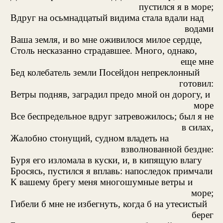
пустился я в море;
Вдруг на осьмнадцатый видима стала вдали над
водами
Ваша земля, и во мне оживилося милое сердце,
Столь несказанно страдавшее. Много, однако,
еще мне
Бед колебатель земли Посейдон непреклонный
готовил:
Ветры подняв, заградил предо мной он дорогу, и
море
Все беспредельное вдруг затревожилось; был я не
в силах,
Жалобно стонущий, судном владеть на
взволнованной бездне:
Буря его изломала в куски, и, в кипящую влагу
Бросясь, пустился я вплавь: напоследок примчали
К вашему брегу меня многошумные ветры и
море;
Гибели б мне не избегнуть, когда б на утесистый
берег