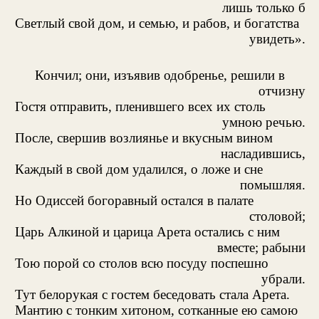
лишь только б
Светлый свой дом, и семью, и рабов, и богатства
увидеть».
Кончил; они, изъявив одобренье, решили в
отчизну
Гостя отправить, пленившего всех их столь
умною речью.
После, свершив возлиянье и вкусным вином
насладившись,
Каждый в свой дом удалился, о ложе и сне
помышляя.
Но Одиссей богоравный остался в палате
столовой;
Царь Алкиной и царица Арета остались с ним
вместе; рабыни
Тою порой со столов всю посуду поспешно
убрали.
Тут белорукая с гостем беседовать стала Арета.
Мантию с тонким хитоном, сотканные ею самою