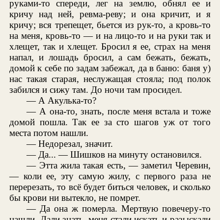
руками-то спереди, лег на землю, обнял ее и
кричу над ней, ревма-реву; и она кричит, и я
кричу; вся трепещет, бьется из рук-то, а кровь-то
на меня, кровь-то — и на лицо-то и на руки так и
хлещет, так и хлещет. Бросил я ее, страх на меня
напал, и лошадь бросил, а сам бежать, бежать,
домой к себе по задам забежал, да в баню: баня у)
нас такая старая, неслужащая стояла; под полок
забился и сижу там. До ночи там просидел.
— А Акулька-то?
— А она-то, знать, после меня встала и тоже
домой пошла. Так ее за сто шагов уж от того
места потом нашли.
— Недорезал, значит.
— Да... — Шишков на минуту остановился.
— Этта жила такая есть, — заметил Черевин,
— коли ее, эту самую жилу, с первого раза не
перерезать, то всё будет биться человек, и сколько
бы крови ни вытекло, не помрет.
— Да она ж померла. Мертвую повечеру-то
нашли. Дали знать, меня стали искать и разыскали