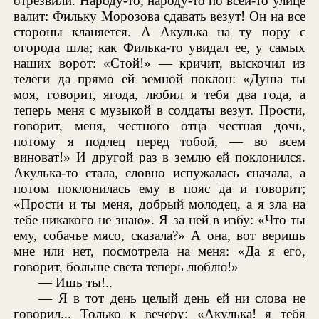
отрезвили. Народу-то, народу-то по всей-то улице
валит: Фильку Морозова сдавать везут! Он на все
стороны кланяется. А Акулька на ту пору с
огорода шла; как Филька-то увидал ее, у самых
наших ворот: «Стой!» — кричит, выскочил из
телеги да прямо ей земной поклон: «Душа ты
моя, говорит, ягода, любил я тебя два года, а
теперь меня с музыкой в солдаты везут. Прости,
говорит, меня, честного отца честная дочь,
потому я подлец перед тобой, — во всем
виноват!» И другой раз в землю ей поклонился.
Акулька-то стала, словно испужалась сначала, а
потом поклонилась ему в пояс да и говорит;
«Прости и ты меня, добрый молодец, а я зла на
тебе никакого не знаю». Я за ней в избу: «Что ты
ему, собачье мясо, сказала?» А она, вот веришь
мне или нет, посмотрела на меня: «Да я его,
говорит, больше света теперь люблю!»
— Ишь ты!..
— Я в тот день целый день ей ни слова не
говорил... Только к вечеру: «Акулька! я тебя