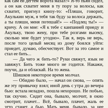
как сам ей дегтем ворота мазал?» Я-то пьян сидел,
а он как схватит меня в ту пору за волосы, как
схватит, пригнул книзу-то: «Пляши, говорит,
Акулькин муж, я тебя так буду за волоса держать,
а ты пляши, меня потешай!» — «Подлец ты!» —
кричу. А он мне: «Я к тебе с канпанией приеду и
Акульку, твою жену, при тебе розгами высеку,
сколько мне будет угодно». Так я, верь не верь,
после того целый месяц из дому боялся уйти:
приедет, думаю, обесчествует. Вот за это самое и
стал ее бить...
— Да чего ж бить-то? Руки свяжут, язык не
завяжут. Бить тоже много не годится. Накажи,
поучи, да и обласкай. На то жена.
Шишков некоторое время молчал.
— Обидно было, — начал он снова, — опять
же эту привычку взял; иной день с утра до вечера
бью: встала неладно, пошла нехорошо. Не побью,
так скучно. Сидит она, бывало, молчит, в окно
смотрит, плачет... Всё, бывало, плачет, жаль ее
этто станет, а бью. Мать меня, бывало, за нее