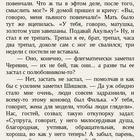
повенчали. Что ж ты в эфтом деле, после того,
смыслить мог?» Я домой пришел и кричу: «Вы,
говорю, меня пьяного повенчали!» Мать было
тут же вцепилась. «У тебя, говорю, матушка,
золотом уши завешаны. Подавай Акульку!» Ну, и
стал я ее трепать. Трепал я ее, брат, трепал, часа
два трепал, доколе сам с ног не свалился; три
недели с постели не вставала.
— Оно, конечно, — флегматически заметил
Черевин, — их не бей, так они... а разве ты ее
застал с полюбовником-то?
— Нет, застать не застал, — помолчав и как
бы с усилием заметил Шишков. — Да уж обидно
стало мне очень, люди совсем задразнили, и
всему-то этому коновод был Филька. «У тебя,
говорит, жена для модели, чтобы люди глядели».
Нас, гостей, созвал; такую откупорку задал:
«Супруга, говорит, у него милосердивая душа,
благородная, учтивая, обращательная, всем
хороша, во как у него теперь! А забыл, парень,