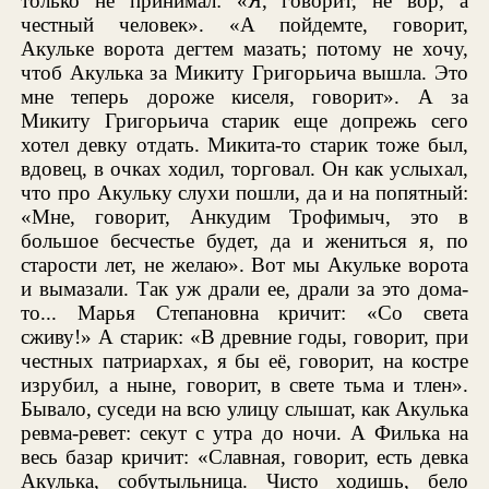
только не принимал: «Я, говорит, не вор, а
честный человек». «А пойдемте, говорит,
Акульке ворота дегтем мазать; потому не хочу,
чтоб Акулька за Микиту Григорьича вышла. Это
мне теперь дороже киселя, говорит». А за
Микиту Григорьича старик еще допрежь сего
хотел девку отдать. Микита-то старик тоже был,
вдовец, в очках ходил, торговал. Он как услыхал,
что про Акульку слухи пошли, да и на попятный:
«Мне, говорит, Анкудим Трофимыч, это в
большое бесчестье будет, да и жениться я, по
старости лет, не желаю». Вот мы Акульке ворота
и вымазали. Так уж драли ее, драли за это дома-
то... Марья Степановна кричит: «Со света
сживу!» А старик: «В древние годы, говорит, при
честных патриархах, я бы её, говорит, на костре
изрубил, а ныне, говорит, в свете тьма и тлен».
Бывало, суседи на всю улицу слышат, как Акулька
ревма-ревет: секут с утра до ночи. А Филька на
весь базар кричит: «Славная, говорит, есть девка
Акулька, собутыльница. Чисто ходишь, бело