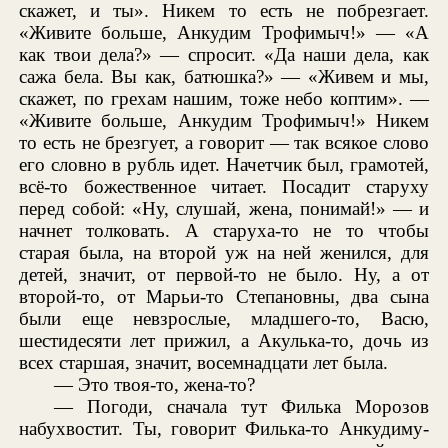
скажет, и ты». Никем то есть не побрезгает.
«Живите больше, Анкудим Трофимыч!» — «А
как твои дела?» — спросит. «Да наши дела, как
сажа бела. Вы как, батюшка?» — «Живем и мы,
скажет, по грехам нашим, тоже небо коптим». —
«Живите больше, Анкудим Трофимыч!» Никем
то есть не брезгует, а говорит — так всякое слово
его словно в рубль идет. Начетчик был, грамотей,
всё-то божественное читает. Посадит старуху
перед собой: «Ну, слушай, жена, понимай!» — и
начнет толковать. А старуха-то не то чтобы
старая была, на второй уж на ней женился, для
детей, значит, от первой-то не было. Ну, а от
второй-то, от Марьи-то Степановны, два сына
были еще невзрослые, младшего-то, Васю,
шестидесяти лет прижил, а Акулька-то, дочь из
всех старшая, значит, восемнадцати лет была.
— Это твоя-то, жена-то?
— Погоди, сначала тут Филька Морозов
набухвостит. Ты, говорит Филька-то Анкудиму-