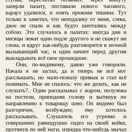
заперли палату, поставили нового часового,
караул удалился, и опять прежняя тишина. Тут
только я заметил, что неподалеку от меня, слева,
двое не спали и как будто шептались между
собою. Это случалось в палатах: иногда дни и
месяцы лежат один подле другого и не скажут ни
слова, и вдруг как-нибудь разговорятся в ночной
вызывающий час, и один начнет перед другим
выкладывать всё свое прошедшее.
Они, по-видимому, давно уже говорили.
Начала я не застал, да и теперь не всё мог
расслышать; но мало-помалу привык и стал всё
понимать. Мне не спалось: что же делать, как не
слушать?.. Один рассказывал с жаром, полулежа
на постели, приподняв голову и вытянув по
направлению к товарищу шею. Он видимо был
разгорячен, возбужден; ему хотелось
рассказывать. Слушатель его угрюмо и
совершенно равнодушно сидел на своей койке,
протянув по ней ноги, изредка что-нибудь мычал