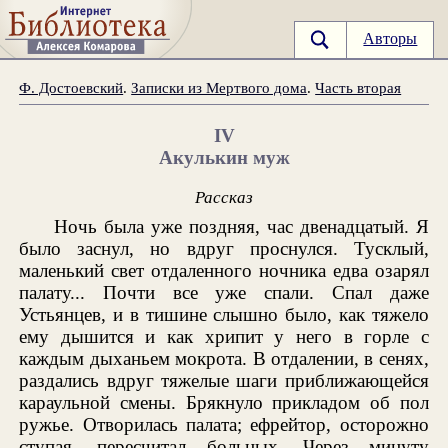
Авторы
Ф. Достоевский
.
Записки из Мертвого дома
.
Часть вторая
IV
Акулькин муж
Рассказ
Ночь была уже поздняя, час двенадцатый. Я
было заснул, но вдруг проснулся. Тусклый,
маленький свет отдаленного ночника едва озарял
палату... Почти все уже спали. Спал даже
Устьянцев, и в тишине слышно было, как тяжело
ему дышится и как хрипит у него в горле с
каждым дыханьем мокрота. В отдалении, в сенях,
раздались вдруг тяжелые шаги приближающейся
караульной смены. Брякнуло прикладом об пол
ружье. Отворилась палата; ефрейтор, осторожно
ступая, пересчитал больных. Через минуту