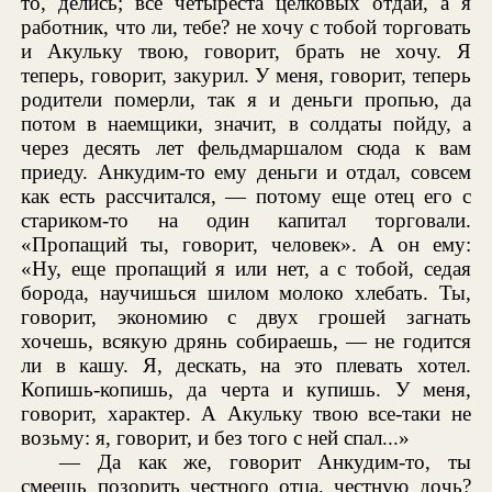
то, делись; все четыреста целковых отдай, а я
работник, что ли, тебе? не хочу с тобой торговать
и Акульку твою, говорит, брать не хочу. Я
теперь, говорит, закурил. У меня, говорит, теперь
родители померли, так я и деньги пропью, да
потом в наемщики, значит, в солдаты пойду, а
через десять лет фельдмаршалом сюда к вам
приеду. Анкудим-то ему деньги и отдал, совсем
как есть рассчитался, — потому еще отец его с
стариком-то на один капитал торговали.
«Пропащий ты, говорит, человек». А он ему:
«Ну, еще пропащий я или нет, а с тобой, седая
борода, научишься шилом молоко хлебать. Ты,
говорит, экономию с двух грошей загнать
хочешь, всякую дрянь собираешь, — не годится
ли в кашу. Я, дескать, на это плевать хотел.
Копишь-копишь, да черта и купишь. У меня,
говорит, характер. А Акульку твою все-таки не
возьму: я, говорит, и без того с ней спал...»
— Да как же, говорит Анкудим-то, ты
смеешь позорить честного отца, честную дочь?