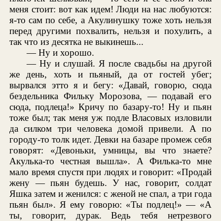
меня стоит: вот как идем! Люди на нас любуются:
я-то сам по себе, а Акулинушку тоже хоть нельзя
перед другими похвалить, нельзя и похулить, а
так что из десятка не выкинешь...
— Ну и хорошо.
— Ну и слушай. Я после свадьбы на другой
же день, хоть и пьяный, да от гостей убег;
вырвался этто я и бегу: «Давай, говорю, сюда
бездельника Фильку Морозова, — подавай его
сюда, подлеца!» Кричу по базару-то! Ну и пьян
тоже был; так меня уж подле Власовых изловили
да силком три человека домой привели. А по
городу-то толк идет. Девки на базаре промеж себя
говорят: «Девоньки, умницы, вы что знаете?
Акулька-то честная вышла». А Филька-то мне
мало время спустя при людях и говорит: «Продай
жену — пьян будешь. У нас, говорит, солдат
Яшка затем и женился: с женой не спал, а три года
пьян был». Я ему говорю: «Ты подлец!» — «А
ты, говорит, дурак. Ведь тебя нетрезвого