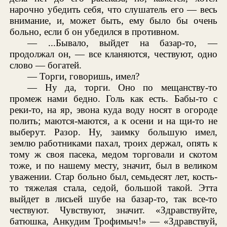
нарочно убедить себя, что слушатель его — весь
внимание, и, может быть, ему было бы очень
больно, если б он убедился в противном.
— ...Бывало, выйдет на базар-то, —
продолжал он, — все кланяются, чествуют, одно
слово — богатей.
— Торги, говоришь, имел?
— Ну да, торги. Оно по мещанству-то
промеж нами бедно. Голь как есть. Бабы-то с
реки-то, на яр, эвона куда воду носят в огороде
полить; маются-маются, а к осени и на щи-то не
выберут. Разор. Ну, заимку большую имел,
землю работниками пахал, троих держал, опять к
тому ж своя пасека, медом торговали и скотом
тоже, и по нашему месту, значит, был в великом
уважении. Стар больно был, семьдесят лет, кость-
то тяжелая стала, седой, большой такой. Этта
выйдет в лисьей шубе на базар-то, так все-то
чествуют. Чувствуют, значит. «Здравствуйте,
батюшка, Анкудим Трофимыч!» — «Здравствуй,