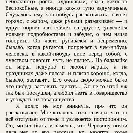
небольшого роста, худощавый; глаза какие-то
беспокойные, а иногда как-то тупо задумчивые.
Случалось ему что-нибудь рассказывать: начнет
горячо, с жаром, даже руками размахивает — и
вдруг порвет али сойдет на другое, увлечется
новыми подробностями и забудет, о чем начал
говорить. Он часто ругивался и непременно,
бывало, когда ругается, попрекает в чем-нибудь
человека, в какой-нибудь вине перед собой, с
чувством говорит, чуть не плачет... На балалайке
он играл недурно и любил играть, а на
праздниках даже плясал, и плясал хорошо, когда,
бывало, заставят... Его очень скоро можно было
что-нибудь заставить сделать... Он не то чтоб уж
так был послушен, а любил лезть в товарищество
и угождать из товарищества.
Я долго не мог вникнуть, про что он
рассказывает. Мне казалось тоже сначала, что он
всё отступает от темы и увлекается посторонним.
Он, может быть, и замечал, что Черевину почти
дела нет до его рассказа, но, кажется, хотел