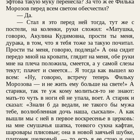
эфтова такую муку перенесла? За что ж ее Филька
Морозов перед всем светом обесчестил?
— Да.
— Стал я это перед ней тогда, тут же с
постели, на коленки, руки сложил: «Матушка,
говорю, Акулина Кудимовна, прости ты меня,
дурака, в том, что я тебя тоже за такую почитал.
Прости ты меня, говорю, подлеца!» А она сидит
передо мной на кровати, глядит на меня, обе руки
мне на плеча положила, смеется, а у самой слезы
текут; плачет и смеется... Я тогда как вышел ко
всем: «Ну, говорю, встречу теперь Фильку
Морозова — и не жить ему больше на свете!» А
старики, так те уж кому молиться-то не знают:
мать-то чуть в ноги ей не упала, воет. А старик и
сказал: «Знали б да ведали, не такого бы мужа
тебе, возлюбленная дочь наша, сыскали». А как
вышли мы с ней в первое воскресенье в церковь:
на мне смушачья шапка, тонкого сукна кафтан,
шаровары плисовые; она в новой заячьей шубке,
платочек шелковый, — то есть я ее стою и она