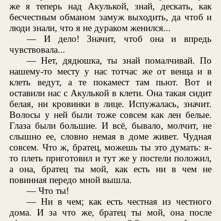
же я теперь над Акулькой, знай, дескать, как
бесчестным обманом замуж выходить, да чтоб и
люди знали, что я не дураком женился...
— И дело! Значит, чтоб она и впредь
чувствовала...
— Нет, дядюшка, ты знай помалчивай. По
нашему-то месту у нас тотчас же от венца и в
клеть ведут, а те покамест там пьют. Вот и
оставили нас с Акулькой в клети. Она такая сидит
белая, ни кровинки в лице. Испужалась, значит.
Волосы у ней были тоже совсем как лен белые.
Глаза были большие. И всё, бывало, молчит, не
слышно ее, словно немая в доме живет. Чудная
совсем. Что ж, братец, можешь ты это думать: я-
то плеть приготовил и тут же у постели положил,
а она, братец ты мой, как есть ни в чем не
повинная передо мной вышла.
— Что ты!
— Ни в чем; как есть честная из честного
дома. И за что же, братец ты мой, она после