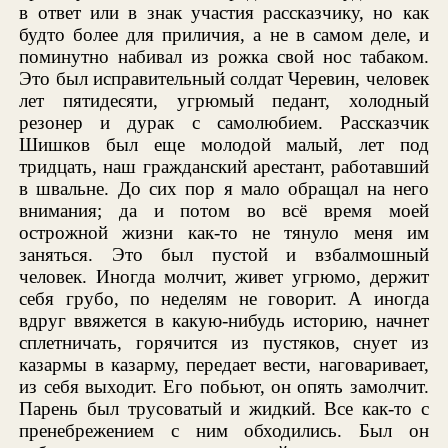
в ответ или в знак участия рассказчику, но как
будто более для приличия, а не в самом деле, и
поминутно набивал из рожка свой нос табаком.
Это был исправительный солдат Черевин, человек
лет пятидесяти, угрюмый педант, холодный
резонер и дурак с самолюбием. Рассказчик
Шишков был еще молодой малый, лет под
тридцать, наш гражданский арестант, работавший
в швальне. До сих пор я мало обращал на него
внимания; да и потом во всё время моей
острожной жизни как-то не тянуло меня им
заняться. Это был пустой и взбалмошный
человек. Иногда молчит, живет угрюмо, держит
себя грубо, по неделям не говорит. А иногда
вдруг ввяжется в какую-нибудь историю, начнет
сплетничать, горячится из пустяков, снует из
казармы в казарму, передает вести, наговаривает,
из себя выходит. Его побьют, он опять замолчит.
Парень был трусоватый и жидкий. Все как-то с
пренебрежением с ним обходились. Был он