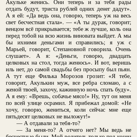
Акульке женись. Они теперь и за тебя рады
отдать будут, триста рублей одних денег дадут».
А я ей: «Да ведь она, говорю, теперь уж на весь
свет бесчестная стала». — «А ты дурак, говорит;
венцом всё прикрывается; тебе ж лучше, коль она
перед тобой на всю жизнь виновата выйдет. А мы
бы ихними деньгами и справились; я уж с
Марьей, говорит, Степановной говорила. Очень
слушает». А я: «Деньги, говорю, двадцать
целковых на стол, тогда женюсь». И вот, веришь
иль нет, до самой свадьбы без просыпу был пьян.
А тут еще Филька Морозов грозит: «Я тебе,
говорит, Акулькин муж, все ребра сломаю, а с
женой твоей, захочу, кажинную ночь спать буду».
А я ему: «Врешь, собачье мясо!» Ну, тут он меня
по всей улице осрамил. Я прибежал домой: «Не
хочу, говорю, жениться, коли сейчас мне еще
пятьдесят целковых не выложут!»
— А отдавали за тебя-то?
— За меня-то? А отчего нет? Мы ведь не
бесчестные были. Мой родитель только под конец