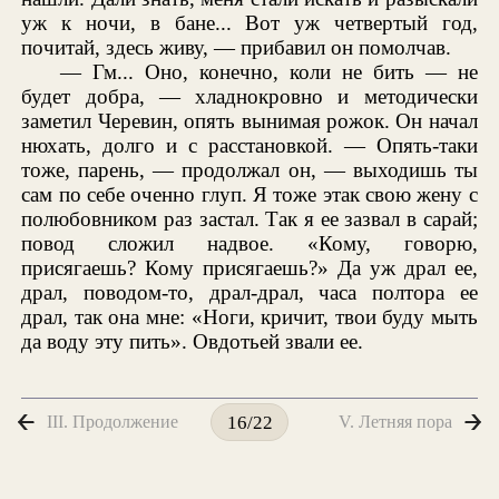
уж к ночи, в бане... Вот уж четвертый год,
почитай, здесь живу, — прибавил он помолчав.
— Гм... Оно, конечно, коли не бить — не
будет добра, — хладнокровно и методически
заметил Черевин, опять вынимая рожок. Он начал
нюхать, долго и с расстановкой. — Опять-таки
тоже, парень, — продолжал он, — выходишь ты
сам по себе оченно глуп. Я тоже этак свою жену с
полюбовником раз застал. Так я ее зазвал в сарай;
повод сложил надвое. «Кому, говорю,
присягаешь? Кому присягаешь?» Да уж драл ее,
драл, поводом-то, драл-драл, часа полтора ее
драл, так она мне: «Ноги, кричит, твои буду мыть
да воду эту пить». Овдотьей звали ее.
III. Продолжение
V. Летняя пора
16/22