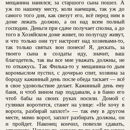
мещанина нанялся; за старшого сына пошел. А
уж по нашему месту, коли наемщик, так уж до
самого того дня, как свезут его, всё перед ним в
доме лежать должно, а он над всем полный
господин. Деньги при сдаче получает сполна, а до
того в Хозяйском доме живет, по полугоду живут,
и что только они тут настроят над хозяевами-то,
так только святых вон понеси! Я, дескать, за
твоего сына в солдаты иду, значит, ваш
благодетель, так вы все мне уважать должны, не
то откажусь. Так Филька-то у мещанина-то дым
коромыслом пустил, с дочерью спит, хозяина за
бороду кажинный день после обеда таскает — всё
в свое удовольствие делает. Кажинный день ему
баня, и чтоб вином пар поддавали, а в баню его
чтоб бабы на своих руках носили. Домой с
гулянки воротится, станет на улице: «Не хочу в
ворота, разбирай заплот!» — так ему в другом
месте, мимо ворот, заплот разбирать должны, он
и пройдет. Наконец кончил, повезли сдавать,