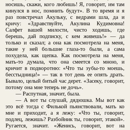
носишь, скажи, кого любишь! Я, говорит, им там
кинулся в нос, помнить будут». В то время и я
раз повстречал Акульку, с ведрами шла, да и
кричу: «Здравствуйте, Акулина Кудимовна!
Салфет вашей милости, чисто ходишь, где
берешь, дай подписку, с кем живешь!» — да
только и сказал; а она как посмотрела на меня,
такие у ней большие глаза-то были, а сама
похудела, как щепка. Как посмотрела на меня,
мать-то думала, что она смеется со мною, и
кричит в подворотню: «Что ты зубы-то моешь,
бесстыдница!» — так в тот день ее опять драть.
Бывало, целый битый час дерет. «Засеку, говорит,
потому она мне теперь не дочь».
— Распутная, значит, была.
— А вот ты слушай, дядюшка. Мы вот как
это всё тогда с Филькой пьянствовали, мать ко
мне и приходит, а я лежу: «Что ты, говорит,
подлец, лежишь? Разбойник ты, говорит, этакой».
Ругается, значит. «Женись, говорит, вот на