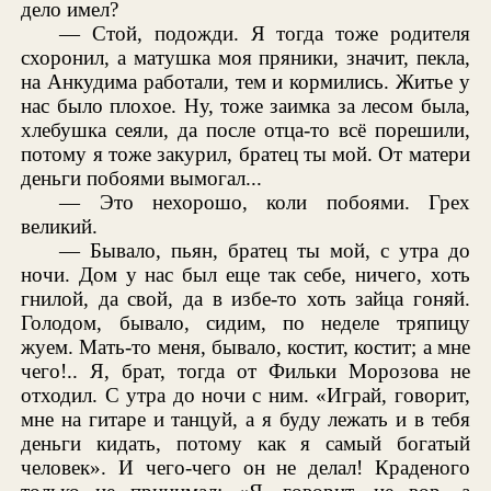
дело имел?
— Стой, подожди. Я тогда тоже родителя
схоронил, а матушка моя пряники, значит, пекла,
на Анкудима работали, тем и кормились. Житье у
нас было плохое. Ну, тоже заимка за лесом была,
хлебушка сеяли, да после отца-то всё порешили,
потому я тоже закурил, братец ты мой. От матери
деньги побоями вымогал...
— Это нехорошо, коли побоями. Грех
великий.
— Бывало, пьян, братец ты мой, с утра до
ночи. Дом у нас был еще так себе, ничего, хоть
гнилой, да свой, да в избе-то хоть зайца гоняй.
Голодом, бывало, сидим, по неделе тряпицу
жуем. Мать-то меня, бывало, костит, костит; а мне
чего!.. Я, брат, тогда от Фильки Морозова не
отходил. С утра до ночи с ним. «Играй, говорит,
мне на гитаре и танцуй, а я буду лежать и в тебя
деньги кидать, потому как я самый богатый
человек». И чего-чего он не делал! Краденого