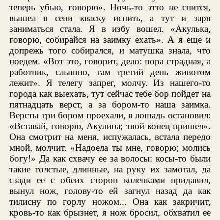
теперь убью, говорю». Ночь-то этто не спится,
вышел в сени кваску испить, а тут и заря
заниматься стала. Я в избу вошел. «Акулька,
говорю, собирайся на заимку ехать». А я еще и
допрежь того собирался, и матушка знала, что
поедем. «Вот это, говорит, дело: пора страдная, а
работник, слышно, там третий день животом
лежит». Я телегу запрег, молчу. Из нашего-то
города как выехать, тут сейчас тебе бор пойдет на
пятнадцать верст, а за бором-то наша заимка.
Версты три бором проехали, я лошадь остановил:
«Вставай, говорю, Акулина; твой конец пришел».
Она смотрит на меня, испужалась, встала передо
мной, молчит. «Надоела ты мне, говорю; молись
богу!» Да как схвачу ее за волосы: косы-то были
такие толстые, длинные, на руку их замотал, да
сзади ее с обеих сторон коленками придавил,
вынул нож, голову-то ей загнул назад да как
тилисну по горлу ножом... Она как закричит,
кровь-то как брызнет, я нож бросил, обхватил ее