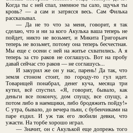
Когда ты с ней спал, змеиное ты сало, щучья ты
кровь? — а сам и затрясся весь. Сам Филька
рассказывал.
— Да не то что за меня, говорит, я так
сделаю, что и ни за кого Акулька ваша теперь не
пойдет, никто не возьмет, и Микита Григорьич
теперь не возьмет, потому она теперь бесчестная.
Мы еще с осени с ней на житье схватились. А я
теперь за сто раков не соглашусь. Вот на пробу
давай сейчас сто раков — не соглашусь...
И закурил же он у нас, парень! Да так, что
земля стоном стоит, по городу-то гул идет.
Товарищей понабрал, денег куча, месяца три
кутил, всё спустил. «Я, говорит, бывало, как
деньги все покончу, дом спущу, все спущу, а
потом либо в наемщики, либо бродяжить пойду!»
С утра, бывало, до вечера пьян, с бубенчиками на
паре ездил. И уж так его любили девки, что
ужасти. На торбе хорошо играл.
— Значит, он с Акулькой еще допрежь того