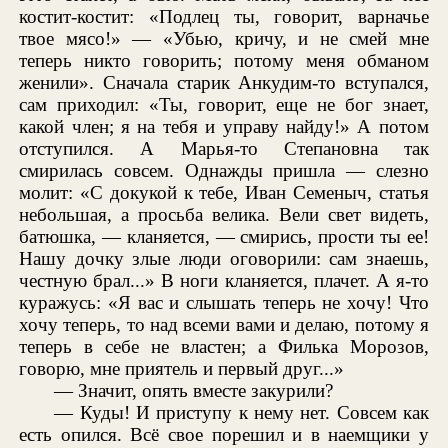
костит-костит: «Подлец ты, говорит, варначье
твое мясо!» — «Убью, кричу, и не смей мне
теперь никто говорить; потому меня обманом
женили». Сначала старик Анкудим-то вступался,
сам приходил: «Ты, говорит, еще не бог знает,
какой член; я на тебя и управу найду!» А потом
отступился. А Марья-то Степановна так
смирилась совсем. Однажды пришла — слезно
молит: «С докукой к тебе, Иван Семеныч, статья
небольшая, а просьба велика. Вели свет видеть,
батюшка, — кланяется, — смирись, прости ты ее!
Нашу дочку злые люди оговорили: сам знаешь,
честную брал...» В ноги кланяется, плачет. А я-то
куражусь: «Я вас и слышать теперь не хочу! Что
хочу теперь, то над всеми вами и делаю, потому я
теперь в себе не властен; а Филька Морозов,
говорю, мне приятель и первый друг...»
— Значит, опять вместе закурили?
— Куды! И приступу к нему нет. Совсем как
есть опился. Всё свое порешил и в наемщики у