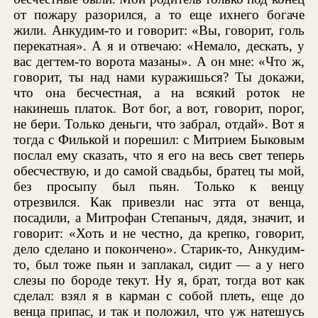
от пожару разорился, а то еще ихнего богаче
жили. Анкудим-то и говорит: «Вы, говорит, голь
перекатная». А я и отвечаю: «Немало, дескать, у
вас дегтем-то ворота мазаны». А он мне: «Что ж,
говорит, ты над нами куражишься? Ты докажи,
что она бесчестная, а на всякий роток не
накинешь платок. Вот бог, а вот, говорит, порог,
не бери. Только деньги, что забрал, отдай». Вот я
тогда с Филькой и порешил: с Митрием Быковым
послал ему сказать, что я его на весь свет теперь
обесчествую, и до самой свадьбы, братец ты мой,
без просыпу был пьян. Только к венцу
отрезвился. Как привезли нас этта от венца,
посадили, а Митрофан Степаныч, дядя, значит, и
говорит: «Хоть и не честно, да крепко, говорит,
дело сделано и покончено». Старик-то, Анкудим-
то, был тоже пьян и заплакал, сидит — а у него
слезы по бороде текут. Ну я, брат, тогда вот как
сделал: взял я в карман с собой плеть, еще до
венца припас, и так и положил, что уж натешусь