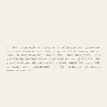
© Это произведение перешло в общественное достояние,
поскольку написано автором, умершим более семидесяти лет
назад, и опубликовано прижизненно, либо посмертно, но с
момента публикации также прошло более семидесяти лет. Оно
может свободно использоваться любым лицом без чьего-либо
согласия или разрешения и без выплаты авторского
вознаграждения.
Email:
otklik@ilibrary.ru
О библиотеке
Реклама на сайте
©1996—2026 Алексей Комаров. Подборка произведений,
оформление, программирование.