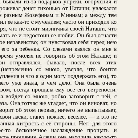
 бывали из-за подарков упреки, огорчения и
роживал денег тихонько от Наташи; увлекался
л к разным Жозефинам и Миннам; а между тем
ил ее как-то с мучением; часто он приходил ко
ря, что не стоит мизинчика своей Наташи; что
мать ее и недостоин ее любви. Он был отчасти
е неравенство; он чувствовал себя перед нею
 его за ребенка. Со слезами каялся он мне в
время умоляя не говорить об этом Наташе; и
н отправлялся, бывало, после всех этих
(непременно со мною, уверяя, что боится
тупления и что я один могу поддержать его), то
него уже знала, в чем дело. Она была очень
зом, всегда прощала ему все его ветрености.
а войдет со мною, робко заговорит с ней, с
а. Она тотчас же угадает, что он виноват, но
оворит об этом первая, ничего не выпытывает,
свои ласки, станет нежнее, веселее, — и это не
анная хитрость с ее стороны. Нет; для этого
ое-то бесконечное наслаждение прощать и
цессе прощения Алеши она находила какую-то