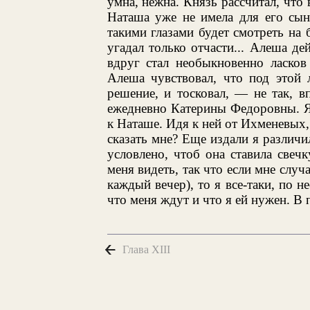
умна, нежна. Князь рассчитал, что 
Наташа уже не имела для его сын
такими глазами будет смотреть на 
угадал только отчасти... Алеша де
вдруг стал необыкновенно ласков 
Алеша чувствовал, что под этой 
решение, и тосковал, — не так, в
ежедневно Катерины Федоровны. Я 
к Наташе. Идя к ней от Ихменевых, 
сказать мне? Еще издали я различи
условлено, чтоб она ставила свеч
меня видеть, так что если мне случ
каждый вечер), то я все-таки, по н
что меня ждут и что я ей нужен. В п
Глава XIII