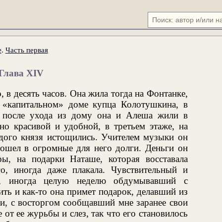
е
.
Часть первая
Глава XIV
 в десять часов. Она жила тогда на Фонтанке,
 «капитальном» доме купца Колотушкина, в
я после ухода из дому она и Алеша жили в
но красивой и удобной, в третьем этаже, на
дого князя истощились. Учителем музыки он
 вошел в огромные для него долги. Деньги он
ы, на подарки Наташе, которая восставала
о, иногда даже плакала. Чувствительный и
а, иногда целую неделю обдумывавший с
ить и как-то она примет подарок, делавший из
ки, с восторгом сообщавший мне заранее свои
от ее журьбы и слез, так что его становилось