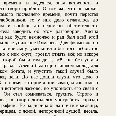
ё времени, и надеялся, зная ветреность и
го скоро пройдет. О том же, что он может
амого последнего времени, почти перестал
 любовников, то у них дело отлагалось до
ом и вообще до перемены обстоятельств.
тела заводить об этом разговоров. Алеша
ец как будто немножко и рад был всей этой
том деле унижение Ихменева. Для формы же он
льствие сыну: уменьшил и без того небогатое
о с ним скуп), грозил отнять всё; но вскоре
которой были там дела, всё еще без устали
а. Правда, Алеша был еще слишком молод для
ком богата, и упустить такой случай было
нец цели. До нас дошли слухи, что дело о
В то время, которое я описываю, князь только
н встретил ласково, но упорность его связи с
 Он стал сомневаться, трусить. Строго и
ыва; но скоро догадался употребить гораздо
графине. Ее падчерица была почти красавица,
ердцем, с ясной, непорочной душой, весела,