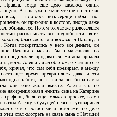
. Правда, тогда еще дело касалось одних
ающую, Алеша уже не мог утерпеть и тотчас
 спроса, — чтоб облегчить сердце и «быть по-
рощение, он приходил в восторг, иногда даже
вал, обнимал ее. Потом тотчас же развеселялся
ностью рассказывать все подробности своих
хохотал, благословлял и восхвалял Наташу, и
о. Когда прекратились у него все деньги, он
янию Наташи отыскана была маленькая, но
ещи продолжали продаваться, Наташа продала
боты; когда Алеша узнал об этом, отчаянию его
бя, кричал, что сам себя презирает, а между
настоящее время прекратились даже и эти
ько одна работа, но плата за нее была самая
огда они еще жили вместе, Алеша сильно
ние намерения князя женить сына на Катерине
 графини, были еще только в проекте, но он
он возил Алешу к будущей невесте, уговаривал
еждал его и строгостями и резонами; но дело
и отец стал смотреть на связь сына с Наташей