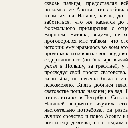
сквозь пальцы, предоставляя вс
легкомыслие Алеши, что любовь е
жениться на Наташе, князь, до с
заботиться. Что же касается до
формального примирения с отц
Впрочем, Наташа, видимо, не хо
проговорился мне тайком, что от
истории: ему нравилось во всем э
продолжал изъявлять свое неудово
содержание его (он был чрезвычайн
уехал в Польшу, за графиней, у 
преследуя свой проект сватовств
женитьбы; но невеста была слиш
невозможно. Князь добился нако
сватовстве пошло наконец на лад. 
что воротился в Петербург. Сына о
Наташей неприятно изумила его.
настоятельно потребовал он разр
лучшее средство и повез Алешу к 
почти еще девочка, но с редким с