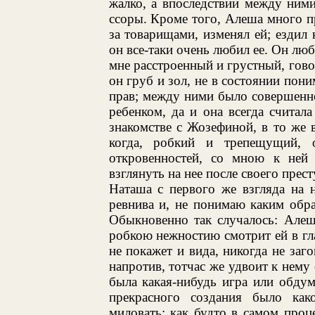
жалко, а впоследствии между ними
ссоры. Кроме того, Алеша много п
за товарищами, изменял ей; езди
он все-таки очень любил ее. Он люб
мне расстроенный и грустный, гово
он груб и зол, не в состоянии пони
прав; между ними было совершенно
ребенком, да и она всегда считала
знакомстве с Жозефиной, в то же 
когда, робкий и трепещущий, о
откровенностей, со мною к ней 
взглянуть на нее после своего прес
Наташа с первого же взгляда на 
ревнива и, не понимаю каким обра
Обыкновенно так случалось: Алеш
робкою нежностию смотрит ей в глаз
не покажет и вида, никогда не заг
напротив, тотчас же удвоит к нему 
была какая-нибудь игра или обдум
прекрасного создания было как
миловать; как будто в самом про