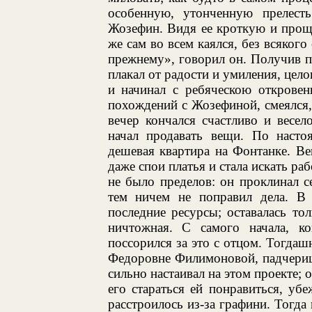
особенную, утонченную прелесть
Жозефин. Видя ее кроткую и прощ
же сам во всем каялся, без всякого
прежнему», говорил он. Получив п
плакал от радости и умиления, цело
и начинал с ребяческою откровен
похождений с Жозефиной, смеялся, 
вечер кончался счастливо и весел
начал продавать вещи. По насто
дешевая квартира на Фонтанке. В
даже спои платья и стала искать ра
не было пределов: он проклинал се
тем ничем не поправил дела. В 
последние ресурсы; оставалась тол
ничтожная. С самого начала, к
поссорился за это с отцом. Тогдаш
Федоровне Филимоновой, падчерице
сильно настаивал на этом проекте; 
его стараться ей понравиться, уб
расстроилось из-за графини. Тогда 