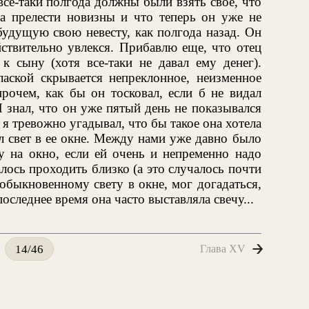
все-таки полгода должны были взять свое, что
а прелести новизны и что теперь он уже не
будущую свою невесту, как полгода назад. Он
йствительно увлекся. Прибавлю еще, что отец
к сыну (хотя все-таки не давал ему денег).
лаской скрывается непреклонное, неизменное
прочем, как бы он тосковал, если б не видал
знал, что он уже пятый день не показывался
я тревожно угадывал, что бы такое она хотела
л свет в ее окне. Между нами уже давно было
ку на окно, если ей очень и непременно надо
алось проходить близко (а это случалось почти
еобыкновенному свету в окне, мог догадаться,
оследнее время она часто выставляла свечу...
Глава XV
14/46