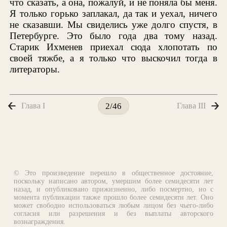
что сказать, а она, пожалуй, и не поняла бы меня.
Я только горько заплакал, да так и уехал, ничего
не сказавши. Мы свиделись уже долго спустя, в
Петербурге. Это было года два тому назад.
Старик Ихменев приехал сюда хлопотать по
своей тяжбе, а я только что выскочил тогда в
литераторы.
Глава I
Глава III
2/46
© Это произведение перешло в общественное достояние,
поскольку написано автором, умершим более семидесяти лет
назад, и опубликовано прижизненно, либо посмертно, но с
момента публикации также прошло более семидесяти лет. Оно
может свободно использоваться любым лицом без чьего-либо
согласия или разрешения и без выплаты авторского
вознаграждения.