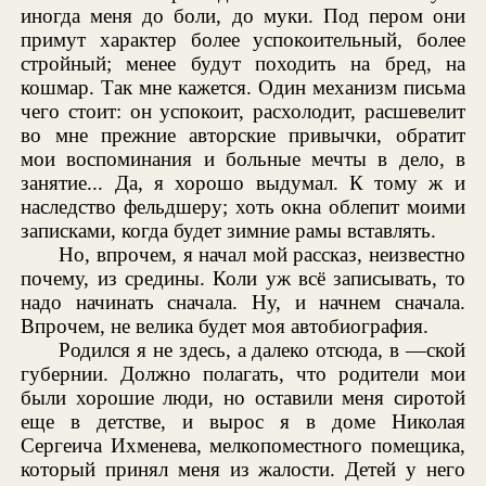
иногда меня до боли, до муки. Под пером они
примут характер более успокоительный, более
стройный; менее будут походить на бред, на
кошмар. Так мне кажется. Один механизм письма
чего стоит: он успокоит, расхолодит, расшевелит
во мне прежние авторские привычки, обратит
мои воспоминания и больные мечты в дело, в
занятие... Да, я хорошо выдумал. К тому ж и
наследство фельдшеру; хоть окна облепит моими
записками, когда будет зимние рамы вставлять.
Но, впрочем, я начал мой рассказ, неизвестно
почему, из средины. Коли уж всё записывать, то
надо начинать сначала. Ну, и начнем сначала.
Впрочем, не велика будет моя автобиография.
Родился я не здесь, а далеко отсюда, в —ской
губернии. Должно полагать, что родители мои
были хорошие люди, но оставили меня сиротой
еще в детстве, и вырос я в доме Николая
Сергеича Ихменева, мелкопоместного помещика,
который принял меня из жалости. Детей у него