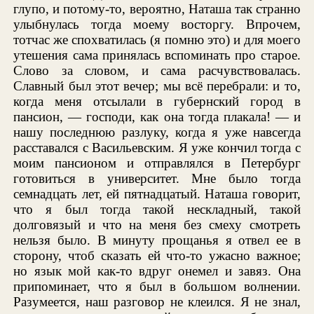
глупо, и потому-то, вероятно, Наташа так странно
улыбнулась тогда моему восторгу. Впрочем,
тотчас же спохватилась (я помню это) и для моего
утешения сама принялась вспоминать про старое.
Слово за словом, и сама расчувствовалась.
Славный был этот вечер; мы всё перебрали: и то,
когда меня отсылали в губернский город в
пансион, — господи, как она тогда плакала! — и
нашу последнюю разлуку, когда я уже навсегда
расставался с Васильевским. Я уже кончил тогда с
моим пансионом и отправлялся в Петербург
готовиться в университет. Мне было тогда
семнадцать лет, ей пятнадцатый. Наташа говорит,
что я был тогда такой нескладный, такой
долговязый и что на меня без смеху смотреть
нельзя было. В минуту прощанья я отвел ее в
сторону, чтоб сказать ей что-то ужасно важное;
но язык мой как-то вдруг онемел и завяз. Она
припоминает, что я был в большом волнении.
Разумеется, наш разговор не клеился. Я не знал,