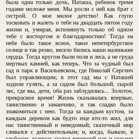
была одна только дочь, Наташа, ребенок тремя
годами моложе меня. Мы росли с ней как брат с
сестрой. О мое милое детство! Как глупо
тосковать и жалеть о тебе на двадцать пятом году
жизни и, умирая, вспомянуть только об одном
тебе с восторгом и благодарностию! Тогда на
небе было такое ясное, такое непетербургское
солнце и так резво, весело бились наши маленькие
сердца. Тогда кругом были поля и леса, а не груда
мертвых камней, как теперь. Что за чудный был
сад и парк в Васильевском, где Николай Сергеич
был управляющим; в этот сад мы с Наташей
ходили гулять, а за садом был большой, сырой
лес, где мы, дети, оба раз заблудились... Золотое,
прекрасное время! Жизнь сказывалась впервые,
таинственно и заманчиво, и так сладко было
знакомиться с нею. Тогда за каждым кустом, за
каждым деревом как будто еще кто-то жил, для
нас таинственный и неведомый; сказочный мир
сливался с действительным; и, когда, бывало, в
глубоких долинах густел вечерний пар и седыми