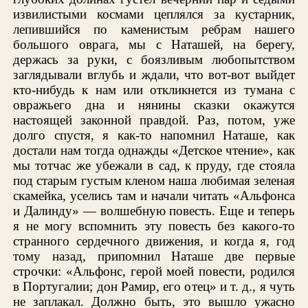
извилистыми космами цеплялся за кустарник,
лепившийся по каменистым ребрам нашего
большого оврага, мы с Наташей, на берегу,
держась за руки, с боязливым любопытством
заглядывали вглубь и ждали, что вот-вот выйдет
кто-нибудь к нам или откликнется из тумана с
овражьего дна и нянины сказки окажутся
настоящей законной правдой. Раз, потом, уже
долго спустя, я как-то напомнил Наташе, как
достали нам тогда однажды «Детское чтение», как
мы тотчас же убежали в сад, к пруду, где стояла
под старым густым кленом наша любимая зеленая
скамейка, уселись там и начали читать «Альфонса
и Далинду» — волшебную повесть. Еще и теперь
я не могу вспомнить эту повесть без какого-то
странного сердечного движения, и когда я, год
тому назад, припомнил Наташе две первые
строчки: «Альфонс, герой моей повести, родился
в Португалии; дон Рамир, его отец» и т. д., я чуть
не заплакал. Должно быть, это вышло ужасно