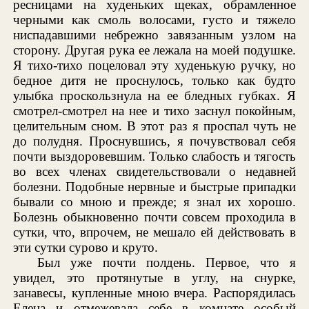
ресницами на худеньких щеках, обрамленное
черными как смоль волосами, густо и тяжело
ниспадавшими небрежно завязанным узлом на
сторону. Другая рука ее лежала на моей подушке.
Я тихо-тихо поцеловал эту худенькую ручку, но
бедное дитя не проснулось, только как будто
улыбка проскользнула на ее бледных губках. Я
смотрел-смотрел на нее и тихо заснул покойным,
целительным сном. В этот раз я проспал чуть не
до полудня. Проснувшись, я почувствовал себя
почти выздоровевшим. Только слабость и тягость
во всех членах свидетельствовали о недавней
болезни. Подобные нервные и быстрые припадки
бывали со мною и прежде; я знал их хорошо.
Болезнь обыкновенно почти совсем проходила в
сутки, что, впрочем, не мешало ей действовать в
эти сутки сурово и круто.
Был уже почти полдень. Первое, что я
увидел, это протянутые в углу, на снурке,
занавесы, купленные мною вчера. Распорядилась
Елена и отмежевала себе в комнате особый