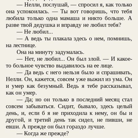
— Нелли, послушай, — спросил я, как только
она успокоилась. — Ты вот говоришь, что тебя
любила только одна мамаша и никто больше. А
разве твой дедушка и вправду не любил тебя?
— Не любил...
— А ведь ты плакала здесь о нем, помнишь,
на лестнице.
Она на минуту задумалась.
— Нет, не любил... Он был злой. — И какое-
то больное чувство выдавилось на ее лице.
— Да ведь с него нельзя было и спрашивать,
Нелли. Он, кажется, совсем уже выжил из ума. Он
и умер как безумный. Ведь я тебе рассказывал,
как он умер.
— Да; но он только в последний месяц стал
совсем забываться. Сидит, бывало, здесь целый
день, и, если б я не приходила к нему, он бы и
другой, и третий день так сидел, не пивши, не
евши. А прежде он был гораздо лучше.
— Когда же прежде?