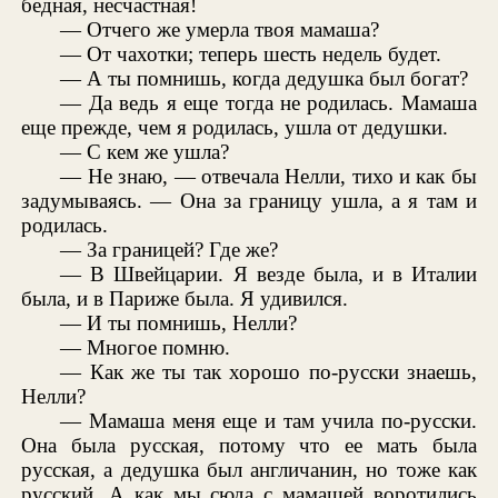
бедная, несчастная!
— Отчего же умерла твоя мамаша?
— От чахотки; теперь шесть недель будет.
— А ты помнишь, когда дедушка был богат?
— Да ведь я еще тогда не родилась. Мамаша
еще прежде, чем я родилась, ушла от дедушки.
— С кем же ушла?
— Не знаю, — отвечала Нелли, тихо и как бы
задумываясь. — Она за границу ушла, а я там и
родилась.
— За границей? Где же?
— В Швейцарии. Я везде была, и в Италии
была, и в Париже была. Я удивился.
— И ты помнишь, Нелли?
— Многое помню.
— Как же ты так хорошо по-русски знаешь,
Нелли?
— Мамаша меня еще и там учила по-русски.
Она была русская, потому что ее мать была
русская, а дедушка был англичанин, но тоже как
русский. А как мы сюда с мамашей воротились