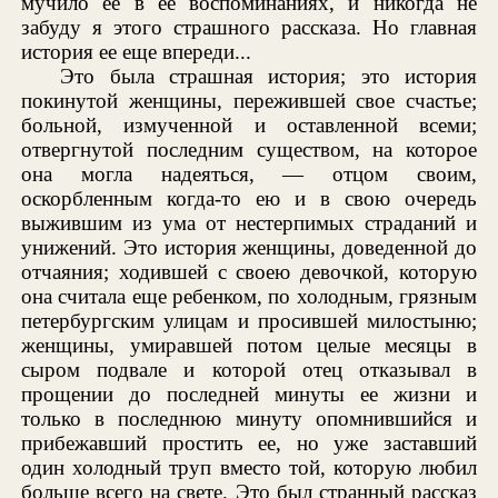
мучило ее в ее воспоминаниях, и никогда не
забуду я этого страшного рассказа. Но главная
история ее еще впереди...
Это была страшная история; это история
покинутой женщины, пережившей свое счастье;
больной, измученной и оставленной всеми;
отвергнутой последним существом, на которое
она могла надеяться, — отцом своим,
оскорбленным когда-то ею и в свою очередь
выжившим из ума от нестерпимых страданий и
унижений. Это история женщины, доведенной до
отчаяния; ходившей с своею девочкой, которую
она считала еще ребенком, по холодным, грязным
петербургским улицам и просившей милостыню;
женщины, умиравшей потом целые месяцы в
сыром подвале и которой отец отказывал в
прощении до последней минуты ее жизни и
только в последнюю минуту опомнившийся и
прибежавший простить ее, но уже заставший
один холодный труп вместо той, которую любил
больше всего на свете. Это был странный рассказ