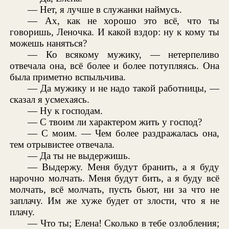
— Нет, я лучше в служанки наймусь.
— Ах, как не хорошо это всё, что ты
говоришь, Леночка. И какой вздор: ну к кому ты
можешь наняться?
— Ко всякому мужику, — нетерпеливо
отвечала она, всё более и более потупляясь. Она
была приметно вспыльчива.
— Да мужику и не надо такой работницы, —
сказал я усмехаясь.
— Ну к господам.
— С твоим ли характером жить у господ?
— С моим. — Чем более раздражалась она,
тем отрывистее отвечала.
— Да ты не выдержишь.
— Выдержу. Меня будут бранить, а я буду
нарочно молчать. Меня будут бить, а я буду всё
молчать, всё молчать, пусть бьют, ни за что не
заплачу. Им же хуже будет от злости, что я не
плачу.
— Что ты; Елена! Сколько в тебе озлобления;