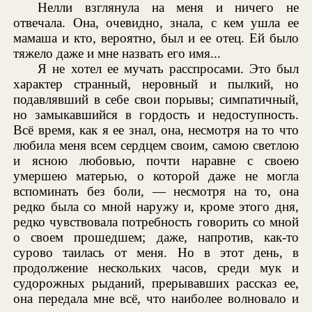
Нелли взглянула на меня и ничего не
отвечала. Она, очевидно, знала, с кем ушла ее
мамаша и кто, вероятно, был и ее отец. Ей было
тяжело даже и мне назвать его имя...
Я не хотел ее мучать расспросами. Это был
характер странный, неровный и пылкий, но
подавлявший в себе свои порывы; симпатичный,
но замыкавшийся в гордость и недоступность.
Всё время, как я ее знал, она, несмотря на то что
любила меня всем сердцем своим, самою светлою
и ясною любовью, почти наравне с своею
умершею матерью, о которой даже не могла
вспоминать без боли, — несмотря на то, она
редко была со мной наружу и, кроме этого дня,
редко чувствовала потребность говорить со мной
о своем прошедшем; даже, напротив, как-то
сурово таилась от меня. Но в этот день, в
продолжение нескольких часов, среди мук и
судорожных рыданий, прерывавших рассказ ее,
она передала мне всё, что наиболее волновало и