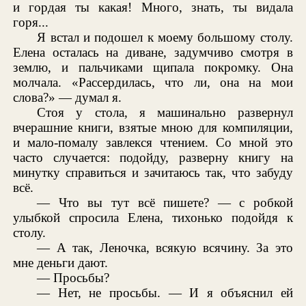
и гордая ты какая! Много, знать, ты видала
горя...
Я встал и подошел к моему большому столу.
Елена осталась на диване, задумчиво смотря в
землю, и пальчиками щипала покромку. Она
молчала. «Рассердилась, что ли, она на мои
слова?» — думал я.
Стоя у стола, я машинально развернул
вчерашние книги, взятые мною для компиляции,
и мало-помалу завлекся чтением. Со мной это
часто случается: подойду, разверну книгу на
минутку справиться и зачитаюсь так, что забуду
всё.
— Что вы тут всё пишете? — с робкой
улыбкой спросила Елена, тихонько подойдя к
столу.
— А так, Леночка, всякую всячину. За это
мне деньги дают.
— Просьбы?
— Нет, не просьбы. — И я объяснил ей