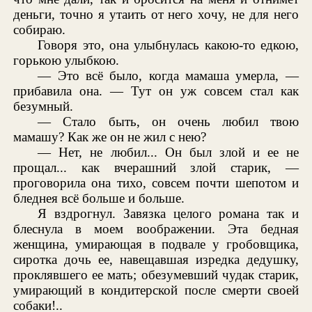
деньги, точно я утаить от него хочу, не для него
собираю.
Говоря это, она улыбнулась какою-то едкою,
горькою улыбкою.
— Это всё было, когда мамаша умерла, —
прибавила она. — Тут он уж совсем стал как
безумный.
— Стало быть, он очень любил твою
мамашу? Как же он не жил с нею?
— Нет, не любил... Он был злой и ее не
прощал... как вчерашний злой старик, —
проговорила она тихо, совсем почти шепотом и
бледнея всё больше и больше.
Я вздрогнул. Завязка целого романа так и
блеснула в моем воображении. Эта бедная
женщина, умирающая в подвале у гробовщика,
сиротка дочь ее, навещавшая изредка дедушку,
проклявшего ее мать; обезумевший чудак старик,
умирающий в кондитерской после смерти своей
собаки!..