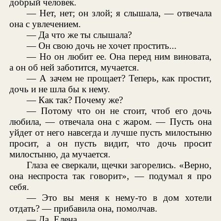
добрый человек.
— Нет, нет; он злой; я слышала, — отвечала
она с увлечением.
— Да что же ты слышала?
— Он свою дочь не хочет простить...
— Но он любит ее. Она перед ним виновата,
а он об ней заботится, мучается.
— А зачем не прощает? Теперь, как простит,
дочь и не шла бы к нему.
— Как так? Почему же?
— Потому что он не стоит, чтоб его дочь
любила, — отвечала она с жаром. — Пусть она
уйдет от него навсегда и лучше пусть милостыню
просит, а он пусть видит, что дочь просит
милостыню, да мучается.
Глаза ее сверкали, щечки загорелись. «Верно,
она неспроста так говорит», — подумал я про
себя.
— Это вы меня к нему-то в дом хотели
отдать? — прибавила она, помолчав.
— Да, Елена.