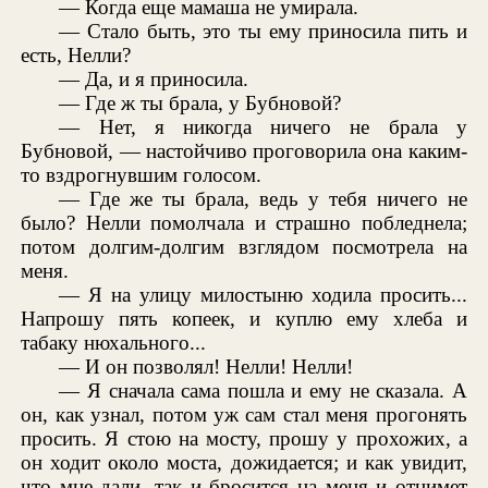
— Когда еще мамаша не умирала.
— Стало быть, это ты ему приносила пить и
есть, Нелли?
— Да, и я приносила.
— Где ж ты брала, у Бубновой?
— Нет, я никогда ничего не брала у
Бубновой, — настойчиво проговорила она каким-
то вздрогнувшим голосом.
— Где же ты брала, ведь у тебя ничего не
было? Нелли помолчала и страшно побледнела;
потом долгим-долгим взглядом посмотрела на
меня.
— Я на улицу милостыню ходила просить...
Напрошу пять копеек, и куплю ему хлеба и
табаку нюхального...
— И он позволял! Нелли! Нелли!
— Я сначала сама пошла и ему не сказала. А
он, как узнал, потом уж сам стал меня прогонять
просить. Я стою на мосту, прошу у прохожих, а
он ходит около моста, дожидается; и как увидит,
что мне дали, так и бросится на меня и отнимет