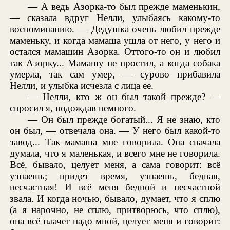
— А ведь Азорка-то был прежде маменькин,
— сказала вдруг Нелли, улыбаясь какому-то
воспоминанию. — Дедушка очень любил прежде
маменьку, и когда мамаша ушла от него, у него и
остался мамашин Азорка. Оттого-то он и любил
так Азорку... Мамашу не простил, а когда собака
умерла, так сам умер, — сурово прибавила
Нелли, и улыбка исчезла с лица ее.
— Нелли, кто ж он был такой прежде? —
спросил я, подождав немного.
— Он был прежде богатый... Я не знаю, кто
он был, — отвечала она. — У него был какой-то
завод... Так мамаша мне говорила. Она сначала
думала, что я маленькая, и всего мне не говорила.
Всё, бывало, целует меня, а сама говорит: всё
узнаешь; придет время, узнаешь, бедная,
несчастная! И всё меня бедной и несчастной
звала. И когда ночью, бывало, думает, что я сплю
(а я нарочно, не сплю, притворюсь, что сплю),
она всё плачет надо мной, целует меня и говорит: