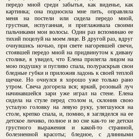
передо мной среди забытья, как виденье, как
картинка; она подносила мне пить, оправляла
меня на постели или сидела передо мной,
грустная, испуганная, и приглаживала своими
пальчиками мои волосы. Один раз вспоминаю ее
тихий поцелуй на моем лице. В другой раз, вдруг
очнувшись ночью, при свете нагоревшей свечи,
стоявшей передо мной на придвинутом к дивану
столике, я увидел, что Елена прилегла лицом на
мою подушку и пугливо спала, полураскрыв свои
бледные губки и приложив ладонь к своей теплой
щечке. Но очнулся я хорошо уже только рано
утром. Свеча догорела вся; яркий, розовый луч
начинавшейся зари уже играл на стене. Елена
сидела на стуле перед столом и, склонив свою
усталую головку на левую руку, улегшуюся на
столе, крепко спала, и, помню, я загляделся на ее
детское личико, полное и во сне как-то не детски
грустного выражения и какой-то странной,
болезненной красоты; бледное, с длинными