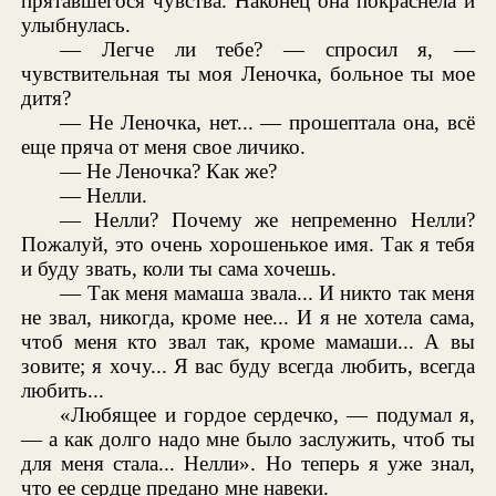
прятавшегося чувства. Наконец она покраснела и
улыбнулась.
— Легче ли тебе? — спросил я, —
чувствительная ты моя Леночка, больное ты мое
дитя?
— Не Леночка, нет... — прошептала она, всё
еще пряча от меня свое личико.
— Не Леночка? Как же?
— Нелли.
— Нелли? Почему же непременно Нелли?
Пожалуй, это очень хорошенькое имя. Так я тебя
и буду звать, коли ты сама хочешь.
— Так меня мамаша звала... И никто так меня
не звал, никогда, кроме нее... И я не хотела сама,
чтоб меня кто звал так, кроме мамаши... А вы
зовите; я хочу... Я вас буду всегда любить, всегда
любить...
«Любящее и гордое сердечко, — подумал я,
— а как долго надо мне было заслужить, чтоб ты
для меня стала... Нелли». Но теперь я уже знал,
что ее сердце предано мне навеки.