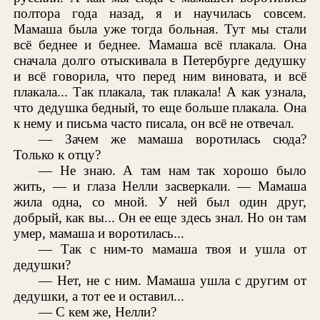
полтора года назад, я и научилась совсем.
Мамаша была уже тогда больная. Тут мы стали
всё беднее и беднее. Мамаша всё плакала. Она
сначала долго отыскивала в Петербурге дедушку
и всё говорила, что перед ним виновата, и всё
плакала... Так плакала, так плакала! А как узнала,
что дедушка бедный, то еще больше плакала. Она
к нему и письма часто писала, он всё не отвечал.
— Зачем же мамаша воротилась сюда?
Только к отцу?
— Не знаю. А там нам так хорошо было
жить, — и глаза Нелли засверкали. — Мамаша
жила одна, со мной. У ней был один друг,
добрый, как вы... Он ее еще здесь знал. Но он там
умер, мамаша и воротилась...
— Так с ним-то мамаша твоя и ушла от
дедушки?
— Нет, не с ним. Мамаша ушла с другим от
дедушки, а тот ее и оставил...
— С кем же, Нелли?