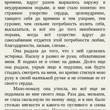
времени, вдруг разом вырвалось наружу в
неудержимом порыве, и мне стало понятно это
странное упорство сердца, целомудренно,
таящего себя до времени и тем упорнее, тем
суровее, чем сильнее потребность излить себя,
высказаться, и всё это до того неизбежного
порыва, когда всё существо вдруг до
самозабвения отдается этой потребности любви,
благодарности, ласкам, слезам...
Она рыдала до того, что с ней сделалась
истерика. Насилу я развел ее руки, обхватившие
меня. Я поднял ее и отнес на диван. Долго еще
она рыдала, укрыв лицо в подушки, как будто
стыдясь смотреть на меня, но крепко стиснув мою
руку в своей маленькой ручке и не отнимая ее от
своего сердца.
Мало-помалу она утихла, но всё еще не
подымала ко мне своего лица. Раза два, мельком,
ее глаза скользнули по моему лицу, и в них было
столько мягкости и какого-то пугливого и снова