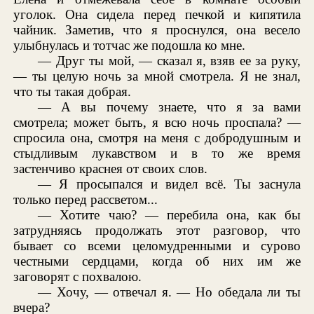
уголок. Она сидела перед печкой и кипятила
чайник. Заметив, что я проснулся, она весело
улыбнулась и тотчас же подошла ко мне.
— Друг ты мой, — сказал я, взяв ее за руку,
— ты целую ночь за мной смотрела. Я не знал,
что ты такая добрая.
— А вы почему знаете, что я за вами
смотрела; может быть, я всю ночь проспала? —
спросила она, смотря на меня с добродушным и
стыдливым лукавством и в то же время
застенчиво краснея от своих слов.
— Я просыпался и видел всё. Ты заснула
только перед рассветом...
— Хотите чаю? — перебила она, как бы
затрудняясь продолжать этот разговор, что
бывает со всеми целомудренными и сурово
честными сердцами, когда об них им же
заговорят с похвалою.
— Хочу, — отвечал я. — Но обедала ли ты
вчера?