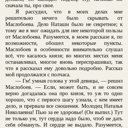
сначала ты, про свое.
Я рассудил, что в моих делах мне
решительно нечего было скрывать от
Маслобоева. Дело Наташи было не секретное; к
тому же я мог ожидать для нее некоторой пользы
от Маслобоева. Разумеется, в моем рассказе я, по
возможности, обошел некоторые пункты.
Маслобоев в особенности внимательно слушал
всё, что касалось князя; во многих местах меня
останавливал, многое вновь переспрашивал, так
что я рассказал ему довольно подробно. Рассказ
мой продолжался с полчаса.
— Гм! умная голова у этой девицы, — решил
Маслобоев. — Если, может быть, и не совсем
верно догадалась она про князя, то уж то одно
хорошо, что с первого шагу узнала, с кем имеет
дело, и прервала все сношения. Молодец Наталья
Николаевна! Пью за ее здоровье! (Он выпил.) Тут
не только ум, тут сердца надо было, чтоб не дать
себя обмануть. И сердце не выдало. Разумеется,