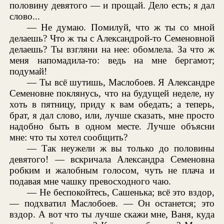
половину девятого — и прощай. Дело есть; я дал
слово...
— Не думаю. Помилуй, что ж ты со мной
делаешь? Что ж ты с Александрой-то Семеновной
делаешь? Ты взгляни на нее: обомлела. За что ж
меня напомадила-то: ведь на мне бергамот;
подумай!
— Ты всё шутишь, Маслобоев. Я Александре
Семеновне поклянусь, что на будущей неделе, ну
хоть в пятницу, приду к вам обедать; а теперь,
брат, я дал слово, или, лучше сказать, мне просто
надобно быть в одном месте. Лучше объясни
мне: что ты хотел сообщить?
— Так неужели ж вы только до половины
девятого! — вскричала Александра Семеновна
робким и жалобным голосом, чуть не плача и
подавая мне чашку превосходного чаю.
— Не беспокойтесь, Сашенька; всё это вздор,
— подхватил Маслобоев. — Он останется; это
вздор. А вот что ты лучше скажи мне, Ваня, куда