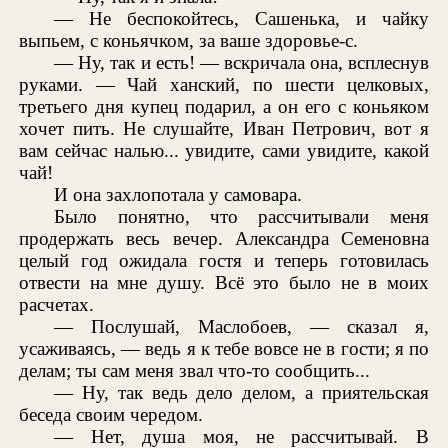
— Не беспокойтесь, Сашенька, и чайку
выпьем, с коньячком, за ваше здоровье-с.
— Ну, так и есть! — вскричала она, всплеснув
руками. — Чай ханский, по шести целковых,
третьего дня купец подарил, а он его с коньяком
хочет пить. Не слушайте, Иван Петрович, вот я
вам сейчас налью... увидите, сами увидите, какой
чай!
И она захлопотала у самовара.
Было понятно, что рассчитывали меня
продержать весь вечер. Александра Семеновна
целый год ожидала гостя и теперь готовилась
отвести на мне душу. Всё это было не в моих
расчетах.
— Послушай, Маслобоев, — сказал я,
усаживаясь, — ведь я к тебе вовсе не в гости; я по
делам; ты сам меня звал что-то сообщить...
— Ну, так ведь дело делом, а приятельская
беседа своим чередом.
— Нет, душа моя, не рассчитывай. В