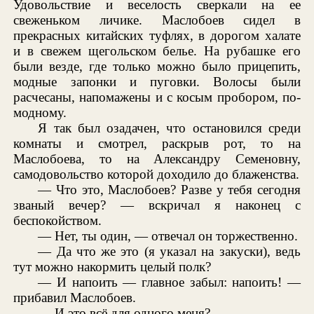
Удовольствие и веселость сверкали на ее
свеженьком личике. Маслобоев сидел в
прекрасных китайских туфлях, в дорогом халате
и в свежем щегольском белье. На рубашке его
были везде, где только можно было прицепить,
модные запонки и пуговки. Волосы были
расчесаны, напомажены и с косым пробором, по-
модному.
Я так был озадачен, что остановился среди
комнаты и смотрел, раскрыв рот, то на
Маслобоева, то на Александру Семеновну,
самодовольство которой доходило до блаженства.
— Что это, Маслобоев? Разве у тебя сегодня
званый вечер? — вскричал я наконец с
беспокойством.
— Нет, ты один, — отвечал он торжественно.
— Да что же это (я указал на закуски), ведь
тут можно накормить целый полк?
— И напоить — главное забыл: напоить! —
прибавил Маслобоев.
— И это всё для одного меня?