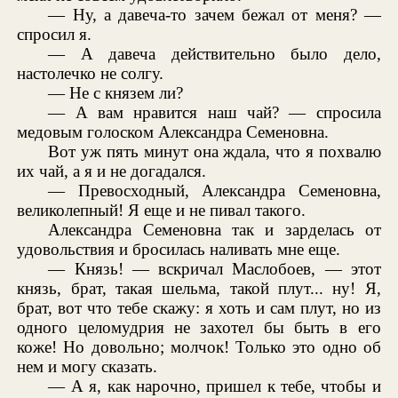
— Ну, а давеча-то зачем бежал от меня? —
спросил я.
— А давеча действительно было дело,
настолечко не солгу.
— Не с князем ли?
— А вам нравится наш чай? — спросила
медовым голоском Александра Семеновна.
Вот уж пять минут она ждала, что я похвалю
их чай, а я и не догадался.
— Превосходный, Александра Семеновна,
великолепный! Я еще и не пивал такого.
Александра Семеновна так и зарделась от
удовольствия и бросилась наливать мне еще.
— Князь! — вскричал Маслобоев, — этот
князь, брат, такая шельма, такой плут... ну! Я,
брат, вот что тебе скажу: я хоть и сам плут, но из
одного целомудрия не захотел бы быть в его
коже! Но довольно; молчок! Только это одно об
нем и могу сказать.
— А я, как нарочно, пришел к тебе, чтобы и