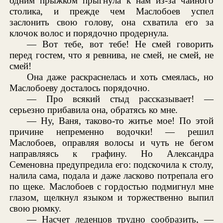
одним прыжком прыгнула к нам из-за чайного
столика, и прежде чем Маслобоев успел
заслонить свою голову, она схватила его за
клочок волос и порядочно продернула.
— Вот тебе, вот тебе! Не смей говорить
перед гостем, что я ревнива, не смей, не смей, не
смей!
Она даже раскраснелась и хоть смеялась, но
Маслобоеву досталось порядочно.
— Про всякий стыд рассказывает! —
серьезно прибавила она, обратясь ко мне.
— Ну, Ваня, таково-то житье мое! По этой
причине непременно водочки! — решил
Маслобоев, оправляя волосы и чуть не бегом
направляясь к графину. Но Александра
Семеновна предупредила его: подскочила к столу,
налила сама, подала и даже ласково потрепала его
по щеке. Маслобоев с гордостью подмигнул мне
глазом, щелкнул языком и торжественно выпил
свою рюмку.
— Насчет леденцов трудно сообразить, —