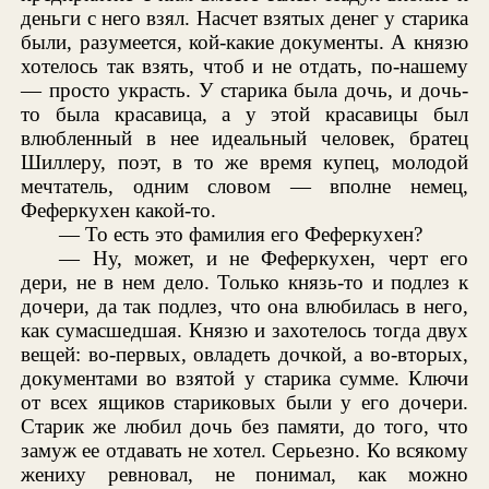
деньги с него взял. Насчет взятых денег у старика
были, разумеется, кой-какие документы. А князю
хотелось так взять, чтоб и не отдать, по-нашему
— просто украсть. У старика была дочь, и дочь-
то была красавица, а у этой красавицы был
влюбленный в нее идеальный человек, братец
Шиллеру, поэт, в то же время купец, молодой
мечтатель, одним словом — вполне немец,
Феферкухен какой-то.
— То есть это фамилия его Феферкухен?
— Ну, может, и не Феферкухен, черт его
дери, не в нем дело. Только князь-то и подлез к
дочери, да так подлез, что она влюбилась в него,
как сумасшедшая. Князю и захотелось тогда двух
вещей: во-первых, овладеть дочкой, а во-вторых,
документами во взятой у старика сумме. Ключи
от всех ящиков стариковых были у его дочери.
Старик же любил дочь без памяти, до того, что
замуж ее отдавать не хотел. Серьезно. Ко всякому
жениху ревновал, не понимал, как можно