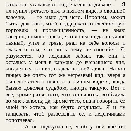
начал он, усаживаясь подле меня на диване. — Я
их купил третьего дня, в пьяном виде, в овощной
лавочке, — не знаю для чего. Впрочем, может
быть, для того, чтоб поддержать отечественную
торговлю и промышленность, — не знаю
наверно; помню только, что я шел тогда по улице
пьяный, упал в грязь, рвал на себе волосы и
плакал о том, что ни к чему не способен. Я,
разумеется, об леденцах забыл, так они и
остались у меня в кармане до вчерашнего дня,
когда я сел на них, садясь на твой диван. Насчет
танцев же опять тот же нетрезвый вид: вчера я
был достаточно пьян, а в пьяном виде я, когда
бываю доволен судьбою, иногда танцую. Вот и
всё; кроме разве того, что эта сиротка возбудила
во мне жалость; да, кроме того, она и говорить со
мной не хотела, как будто сердилась. Я и ну
танцевать, чтоб развеселить ее, и леденчиками
попотчевал.
— А не подкупал ее, чтоб у ней кое-что