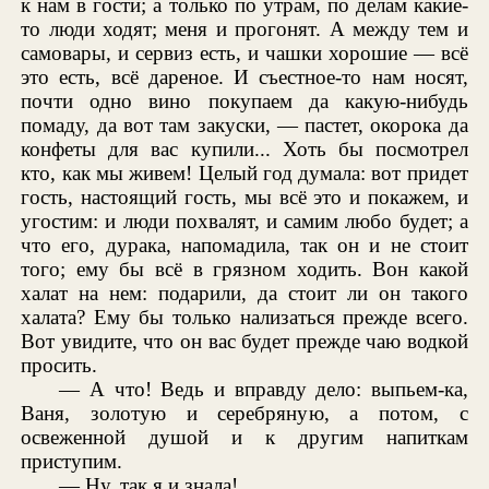
к нам в гости; а только по утрам, по делам какие-
то люди ходят; меня и прогонят. А между тем и
самовары, и сервиз есть, и чашки хорошие — всё
это есть, всё дареное. И съестное-то нам носят,
почти одно вино покупаем да какую-нибудь
помаду, да вот там закуски, — пастет, окорока да
конфеты для вас купили... Хоть бы посмотрел
кто, как мы живем! Целый год думала: вот придет
гость, настоящий гость, мы всё это и покажем, и
угостим: и люди похвалят, и самим любо будет; а
что его, дурака, напомадила, так он и не стоит
того; ему бы всё в грязном ходить. Вон какой
халат на нем: подарили, да стоит ли он такого
халата? Ему бы только нализаться прежде всего.
Вот увидите, что он вас будет прежде чаю водкой
просить.
— А что! Ведь и вправду дело: выпьем-ка,
Ваня, золотую и серебряную, а потом, с
освеженной душой и к другим напиткам
приступим.
— Ну, так я и знала!