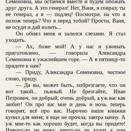
Семеновна, мы остаемся вместе и будем обожать
друг друга. А это генерал! Нет, Ваня, я соврал; ты
не генерал, а я — подлец! Посмотри, на что я
похож теперь? Что я перед тобой? Прости, Ваня,
не осуди и дай излить...
Он обнял меня и залился слезами. Я стал
уходить.
— Ах, боже мой! А у нас и ужинать
приготовлено, — говорила Александра
Семеновна в ужаснейшем горе. — А в пятницу-то
придете к нам?
— Приду, Александра Семеновна, честное
слово, приду.
— Да вы, может быть, побрезгаете, что он
вот такой... пьяный. Не брезгайте, Иван
Петрович, он добрый, очень добрый, а уж вас как
любит! Он про вас мне и день и ночь теперь
говорит, всё про вас. Нарочно ваши книжки
купил для меня; я еще не прочла; завтра начну. А
уж мне-то как хорошо будет, когда вы придете!
Никого-то не вижу, никто-то не ходит к нам