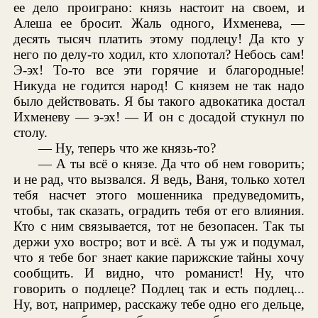
ее дело проиграно: князь настоит на своем, и
Алеша ее бросит. Жаль одного, Ихменева, —
десять тысяч платить этому подлецу! Да кто у
него по делу-то ходил, кто хлопотал? Небось сам!
Э-эх! То-то все эти горячие и благородные!
Никуда не годится народ! С князем не так надо
было действовать. Я бы такого адвокатика достал
Ихменеву — э-эх! — И он с досадой стукнул по
столу.
— Ну, теперь что же князь-то?
— А ты всё о князе. Да что об нем говорить;
и не рад, что вызвался. Я ведь, Ваня, только хотел
тебя насчет этого мошенника предуведомить,
чтобы, так сказать, оградить тебя от его влияния.
Кто с ним связывается, тот не безопасен. Так ты
держи ухо востро; вот и всё. А ты уж и подумал,
что я тебе бог знает какие парижские тайны хочу
сообщить. И видно, что романист! Ну, что
говорить о подлеце? Подлец так и есть подлец...
Ну, вот, например, расскажу тебе одно его дельце,