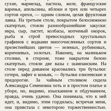
сухие, мармелад, пастила, желе, французские
варенья, апельсины, яблоки и трех или четырех
сортов орехи, — одним словом, целая фруктовая
лавка. На третьем столе, покрытом белоснежною
скатертью, стояли разнообразнейшие закуски:
икра, сыр, пастет, колбасы, копченый окорок,
рыба и строй превосходных хрустальных
графинов с водками многочисленных сортов и
прелестнейших цветов — зеленых, рубиновых,
коричневых, золотых. Наконец, на маленьком
столике, в стороне, тоже накрытом белою
скатертью, стояли две вазы с шампанским. На
столе перед диваном красовались три бутылки:
сотерн, лафит и коньяк, — бутылки елисеевские и
предорогие. За чайным столиком сидела
Александра Семеновна хоть и в простом платье и
уборе, но, видимо, изысканном и обдуманном,
правда, очень удачно. Она понимала, что к ней
идет, и, видимо, этим гордилась; встречая меня,
она привстала с некоторою торжественностью.