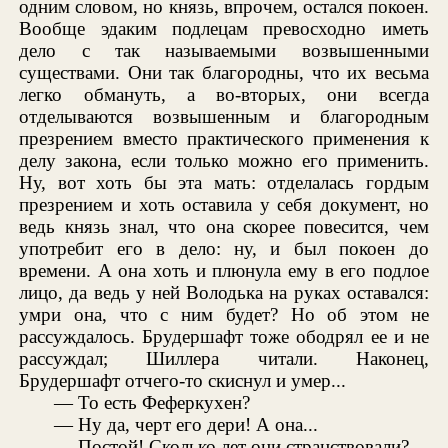
одним словом, но князь, впрочем, остался покоен.
Вообще эдаким подлецам превосходно иметь
дело с так называемыми возвышенными
существами. Они так благородны, что их весьма
легко обмануть, а во-вторых, они всегда
отделываются возвышенным и благородным
презрением вместо практического применения к
делу закона, если только можно его применить.
Ну, вот хоть бы эта мать: отделалась гордым
презрением и хоть оставила у себя документ, но
ведь князь знал, что она скорее повесится, чем
употребит его в дело: ну, и был покоен до
времени. А она хоть и плюнула ему в его подлое
лицо, да ведь у ней Володька на руках оставался:
умри она, что с ним будет? Но об этом не
рассуждалось. Брудершафт тоже ободрял ее и не
рассуждал; Шиллера читали. Наконец,
Брудершафт отчего-то скиснул и умер...
— То есть Феферкухен?
— Ну да, черт его дери! А она...
— Постой! Сколько лет они странствовали?