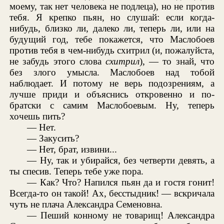
моему, так нет человека не подлеца), но не против
тебя. Я крепко пьян, но слушай: если когда-
нибудь, близко ли, далеко ли, теперь ли, или на
будущий год, тебе покажется, что Маслобоев
против тебя в чем-нибудь схитрил (и, пожалуйста,
не забудь этого слова
схитрил
), — то знай, что
без злого умысла. Маслобоев над тобой
наблюдает. И потому не верь подозрениям, а
лучше приди и объяснись откровенно и по-
братски с самим Маслобоевым. Ну, теперь
хочешь пить?
— Нет.
— Закусить?
— Нет, брат, извини...
— Ну, так и убирайся, без четверти девять, а
ты спесив. Теперь тебе уже пора.
— Как? Что? Напился пьян да и гостя гонит!
Всегда-то он такой! Ах, бесстыдник! — вскричала
чуть не плача Александра Семеновна.
— Пеший конному не товарищ! Александра