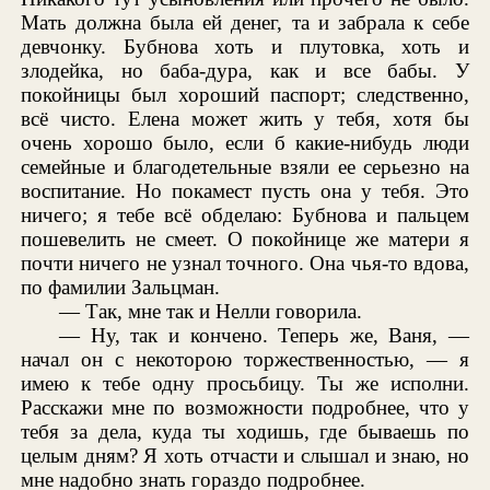
Мать должна была ей денег, та и забрала к себе
девчонку. Бубнова хоть и плутовка, хоть и
злодейка, но баба-дура, как и все бабы. У
покойницы был хороший паспорт; следственно,
всё чисто. Елена может жить у тебя, хотя бы
очень хорошо было, если б какие-нибудь люди
семейные и благодетельные взяли ее серьезно на
воспитание. Но покамест пусть она у тебя. Это
ничего; я тебе всё обделаю: Бубнова и пальцем
пошевелить не смеет. О покойнице же матери я
почти ничего не узнал точного. Она чья-то вдова,
по фамилии Зальцман.
— Так, мне так и Нелли говорила.
— Ну, так и кончено. Теперь же, Ваня, —
начал он с некоторою торжественностью, — я
имею к тебе одну просьбицу. Ты же исполни.
Расскажи мне по возможности подробнее, что у
тебя за дела, куда ты ходишь, где бываешь по
целым дням? Я хоть отчасти и слышал и знаю, но
мне надобно знать гораздо подробнее.