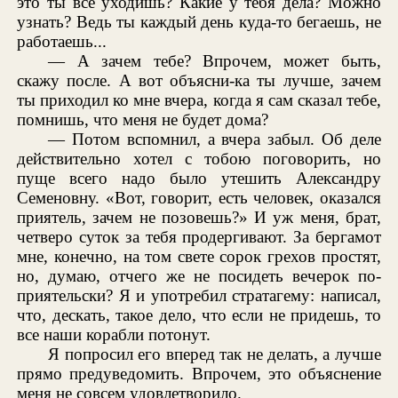
это ты всё уходишь? Какие у тебя дела? Можно
узнать? Ведь ты каждый день куда-то бегаешь, не
работаешь...
— А зачем тебе? Впрочем, может быть,
скажу после. А вот объясни-ка ты лучше, зачем
ты приходил ко мне вчера, когда я сам сказал тебе,
помнишь, что меня не будет дома?
— Потом вспомнил, а вчера забыл. Об деле
действительно хотел с тобою поговорить, но
пуще всего надо было утешить Александру
Семеновну. «Вот, говорит, есть человек, оказался
приятель, зачем не позовешь?» И уж меня, брат,
четверо суток за тебя продергивают. За бергамот
мне, конечно, на том свете сорок грехов простят,
но, думаю, отчего же не посидеть вечерок по-
приятельски? Я и употребил стратагему: написал,
что, дескать, такое дело, что если не придешь, то
все наши корабли потонут.
Я попросил его вперед так не делать, а лучше
прямо предуведомить. Впрочем, это объяснение
меня не совсем удовлетворило.