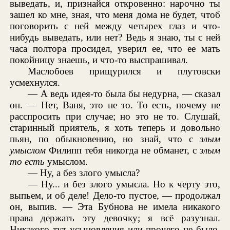
выведать, и, признайся откровенно: нарочно ты
зашел ко мне, зная, что меня дома не будет, чтоб
поговорить с ней между четырех глаз и что-
нибудь выведать, или нет? Ведь я знаю, ты с ней
часа полтора просидел, уверил ее, что ее мать
покойницу знаешь, и что-то выспрашивал.
Маслобоев прищурился и плутовски
усмехнулся.
— А ведь идея-то была бы недурна, — сказал
он. — Нет, Ваня, это не то. То есть, почему не
расспросить при случае; но это не то. Слушай,
старинный приятель, я хоть теперь и довольно
пьян, по обыкновению, но знай, что с
злым
умыслом
Филипп тебя никогда не обманет, с
злым
то есть
умыслом.
— Ну, а без злого умысла?
— Ну... и без злого умысла. Но к черту это,
выпьем, и об деле! Дело-то пустое, — продолжал
он, выпив. — Эта Бубнова не имела никакого
права держать эту девочку; я всё разузнал.
Никакого тут усыновления или прочего не было.