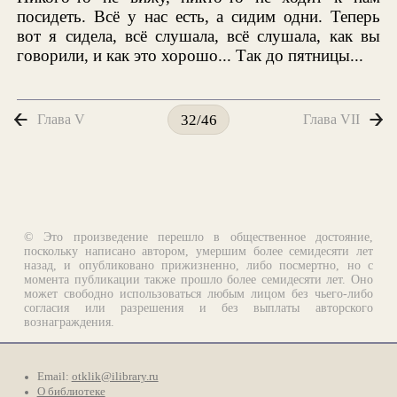
посидеть. Всё у нас есть, а сидим одни. Теперь
вот я сидела, всё слушала, всё слушала, как вы
говорили, и как это хорошо... Так до пятницы...
Глава V
Глава VII
32/46
© Это произведение перешло в общественное достояние,
поскольку написано автором, умершим более семидесяти лет
назад, и опубликовано прижизненно, либо посмертно, но с
момента публикации также прошло более семидесяти лет. Оно
может свободно использоваться любым лицом без чьего-либо
согласия или разрешения и без выплаты авторского
вознаграждения.
Email:
otklik@ilibrary.ru
О библиотеке