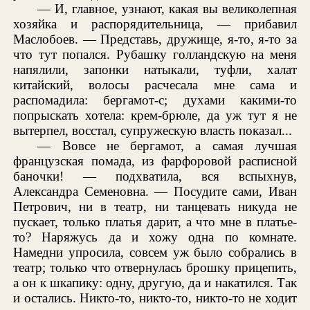
— И, главное, узнают, какая вы великолепная
хозяйка и распорядительница, — прибавил
Маслобоев. — Представь, дружище, я-то, я-то за
что тут попался. Рубашку голландскую на меня
напялили, запонки натыкали, туфли, халат
китайский, волосы расчесала мне сама и
распомадила: бергамот-с; духами какими-то
попрыскать хотела: крем-брюле, да уж тут я не
вытерпел, восстал, супружескую власть показал...
— Вовсе не бергамот, а самая лучшая
французская помада, из фарфоровой расписной
баночки! — подхватила, вся вспыхнув,
Александра Семеновна. — Посудите сами, Иван
Петрович, ни в театр, ни танцевать никуда не
пускает, только платья дарит, а что мне в платье-
то? Наряжусь да и хожу одна по комнате.
Намедни упросила, совсем уж было собрались в
театр; только что отвернулась брошку прицепить,
а он к шкапику: одну, другую, да и накатился. Так
и остались. Никто-то, никто-то, никто-то не ходит