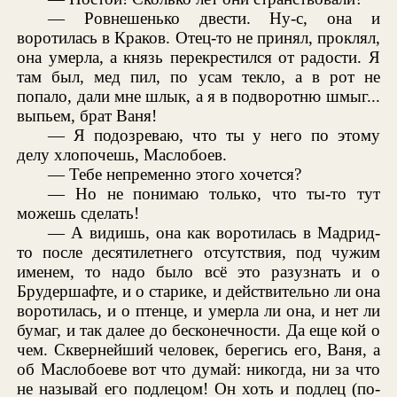
— Ровнешенько двести. Ну-с, она и
воротилась в Краков. Отец-то не принял, проклял,
она умерла, а князь перекрестился от радости. Я
там был, мед пил, по усам текло, а в рот не
попало, дали мне шлык, а я в подворотню шмыг...
выпьем, брат Ваня!
— Я подозреваю, что ты у него по этому
делу хлопочешь, Маслобоев.
— Тебе непременно этого хочется?
— Но не понимаю только, что ты-то тут
можешь сделать!
— А видишь, она как воротилась в Мадрид-
то после десятилетнего отсутствия, под чужим
именем, то надо было всё это разузнать и о
Брудершафте, и о старике, и действительно ли она
воротилась, и о птенце, и умерла ли она, и нет ли
бумаг, и так далее до бесконечности. Да еще кой о
чем. Сквернейший человек, берегись его, Ваня, а
об Маслобоеве вот что думай: никогда, ни за что
не называй его подлецом! Он хоть и подлец (по-