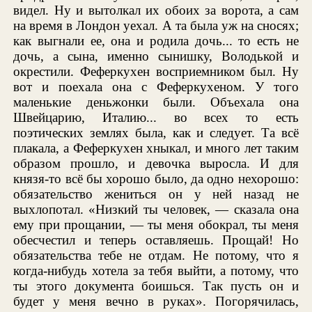
видел. Ну и вытолкал их обоих за ворота, а сам
на время в Лондон уехал. А та была уж на сносях;
как выгнали ее, она и родила дочь... то есть не
дочь, а сына, именно сынишку, Володькой и
окрестили. Феферкухен восприемником был. Ну
вот и поехала она с Феферкухеном. У того
маленькие деньжонки были. Объехала она
Швейцарию, Италию... во всех то есть
поэтических землях была, как и следует. Та всё
плакала, а Феферкухен хныкал, и много лет таким
образом прошло, и девочка выросла. И для
князя-то всё бы хорошо было, да одно нехорошо:
обязательство жениться он у ней назад не
выхлопотал. «Низкий ты человек, — сказала она
ему при прощании, — ты меня обокрал, ты меня
обесчестил и теперь оставляешь. Прощай! Но
обязательства тебе не отдам. Не потому, что я
когда-нибудь хотела за тебя выйти, а потому, что
ты этого документа боишься. Так пусть он и
будет у меня вечно в руках». Погорячилась,