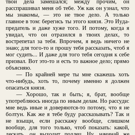
твои дела замешался; между прочим, он
расспрашивал меня об тебе. Уж как он узнал, что
мы знакомы, — это не твое дело. А только
главное в том: берегись ты этого князя. Это Иуда-
предатель и даже хуже того. И потому, когда я
увидал, что он отразился в твоих делах, то
вострепетал за тебя. Впрочем, я ведь ничего не
знаю; для того-то и прошу тебя рассказать, чтоб я
мог судить... И даже для того тебя сегодня к себе
призвал. Вот это-то и есть то важное дело; прямо
объясняю.
— По крайней мере ты мне скажешь хоть
что-нибудь, хоть то, почему именно я должен
опасаться князя.
— Хорошо, так и быть; я, брат, вообще
употребляюсь иногда по иным делам. Но рассуди:
мне ведь иные и доверяются-то потому, что я не
болтун. Как же я тебе буду рассказывать? Так и
не взыщи, если расскажу вообще, слишком
вообще, для того только, чтоб показать: какой,
дескать, он выходит подлец. Ну, начинай же