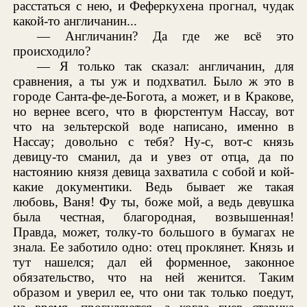
расстаться с нею, и Феферкухена прогнал, чудак
какой-то англичанин...
— Англичанин? Да где же всё это
происходило?
— Я только так сказал: англичанин, для
сравнения, а ты уж и подхватил. Было ж это в
городе Санта-фе-де-Богота, а может, и в Кракове,
но вернее всего, что в фюрстентум Нассау, вот
что на зельтерской воде написано, именно в
Нассау; довольно с тебя? Ну-с, вот-с князь
девицу-то сманил, да и увез от отца, да по
настоянию князя девица захватила с собой и кой-
какие документики. Ведь бывает же такая
любовь, Ваня! Фу ты, боже мой, а ведь девушка
была честная, благородная, возвышенная!
Правда, может, толку-то большого в бумагах не
знала. Ее заботило одно: отец проклянет. Князь и
тут нашелся; дал ей форменное, законное
обязательство, что на ней женится. Таким
образом и уверил ее, что они так только поедут,