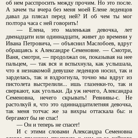
об нем расспросить между прочим. Но это после.
А зачем ты вчера без меня моей Елене леденцов
давал да плясал перед ней? И об чем ты мог
полтора часа с ней говорить!
— Елена, это маленькая девочка, лет
двенадцати или одиннадцати, живет до времени у
Ивана Петровича, — объяснил Маслобоев, вдруг
обращаясь к Александре Семеновне. — Смотри,
Ваня, смотри, — продолжал он, показывая на нее
пальцем, — так вся и вспыхнула, как услышала,
что я незнакомой девушке леденцов носил, так и
зарделась, так и вздрогнула, точно мы вдруг из
пистолета выстрелили... ишь глазенки-то, так и
сверкают, как угольки. Да уж нечего, Александра
Семеновна, нечего скрывать! Ревнивы-с. Не
растолкуй я, что это одиннадцатилетняя девочка,
так меня тотчас же за вихры оттаскала бы: и
бергамот бы не спас!
— Он и теперь не спасет!
И с этими словами Александра Семеновна