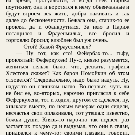
на время, прогуляются, а когда гнев старика
поутихнет, они и воротятся к нему обвенчанные и
будут втроем век жить, добра наживать и так
далее до бесконечности. Бежала она, старик-то ее
проклял да и обанкрутился. За нею в Париж
потащился и Фрауенмильх, всё бросил и
торговлю бросил; влюблен был уж очень.
— Стой! Какой Фрауенмильх?
— Ну тот, как его! Фейербах-то... тьфу,
проклятый: Феферкухен! Ну-с, князю разумеется,
жениться нельзя было: что, дескать, графиня
Хлестова скажет? Как барон Помойкин об этом
отзовется? Следовательно, надо было надуть. Ну,
надул-то он слишком нагло. Во-первых, чуть ли
не бил ее, во-вторых, нарочно пригласил к себе
Феферкухена, тот и ходил, другом ее сделался, ну,
хныкали вместе, по целым вечерам одни сидели,
несчастья свои оплакивали, тот утешал: известно,
божьи души. Князь-то нарочно так подвел: раз
застает их поздно да и выдумал, что они в связи,
придрался к чему-то: своими глазами, говорит,