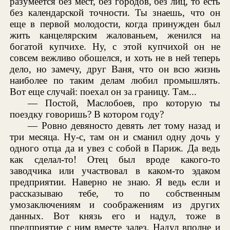
разумеется без мест, без городов, без лиц, то есть
без календарской точности. Ты знаешь, что он
еще в первой молодости, когда принужден был
жить канцелярским жалованьем, женился на
богатой купчихе. Ну, с этой купчихой он не
совсем вежливо обошелся, и хоть не в ней теперь
дело, но замечу, друг Ваня, что он всю жизнь
наиболее по таким делам любил промышлять.
Вот еще случай: поехал он за границу. Там...
— Постой, Маслобоев, про которую ты
поездку говоришь? В котором году?
— Ровно девяносто девять лет тому назад и
три месяца. Ну-с, там он и сманил одну дочь у
одного отца да и увез с собой в Париж. Да ведь
как сделал-то! Отец был вроде какого-то
заводчика или участвовал в каком-то эдаком
предприятии. Наверно не знаю. Я ведь если и
рассказываю тебе, то по собственным
умозаключениям и соображениям из других
данных. Вот князь его и надул, тоже в
предприятие с ним вместе залез. Надул вполне и