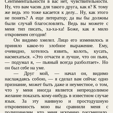
Сентиментальности в вас нет, чувствительности.
Ну, что вам часик для такого друга, как я? К тому
же ведь это тоже касается к делу... Ну, как этого
не понять? А еще литератор; да вы бы должны
были случай благословлять. Ведь вы можете с
меня тип писать, ха-ха-ха! Боже, как я мило
откровенен сегодня!
Он видимо хмелел. Лицо его изменилось и
приняло какое-то злобное выражение. Ему,
очевидно, хотелось язвить, колоть, кусать,
насмехаться. «Это отчасти и лучше, что он пьян,
— подумал я, — пьяный всегда разболтает». Но
он был себе на уме.
— Друг мой, — начал он, видимо
наслаждаясь собою, — я сделал вам сейчас одно
признание, может быть даже и неуместное, о том,
что у меня иногда является непреодолимое
желание показать кому-нибудь в известном случае
язык. За эту наивную и простодушную
откровенность мою вы сравнили меня с
полишинелем, что меня искренно рассмешило.