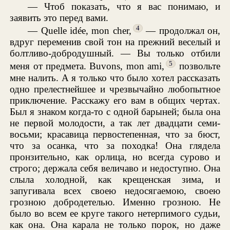
— Чтоб показать, что я вас понимаю, и
заявить это перед вами.
4
— Quelle idée, mon cher,
— продолжал он,
вдруг переменив свой тон на прежний веселый и
болтливо-добродушный. — Вы только отбили
5
меня от предмета. Buvons, mon ami,
позвольте
мне налить. А я только что было хотел рассказать
одно прелестнейшее и чрезвычайно любопытное
приключение. Расскажу его вам в общих чертах.
Был я знаком когда-то с одной барыней; была она
не первой молодости, а так лет двадцати семи-
восьми; красавица первостепенная, что за бюст,
что за осанка, что за походка! Она глядела
пронзительно, как орлица, но всегда сурово и
строго; держала себя величаво и недоступно. Она
слыла холодной, как крещенская зима, и
запугивала всех своею недосягаемою, своею
грозною добродетелью. Именно грозною. Не
было во всем ее круге такого нетерпимого судьи,
как она. Она карала не только порок, но даже