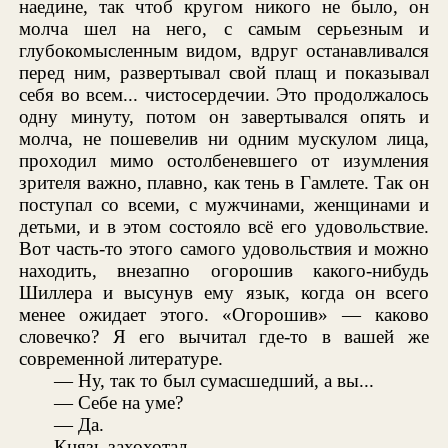
наедине, так чтоб кругом никого не было, он
молча шел на него, с самым серьезным и
глубокомысленным видом, вдруг останавливался
перед ним, развертывал свой плащ и показывал
себя во всем... чистосердечии. Это продолжалось
одну минуту, потом он завертывался опять и
молча, не пошевелив ни одним мускулом лица,
проходил мимо остолбеневшего от изумления
зрителя важно, плавно, как тень в Гамлете. Так он
поступал со всеми, с мужчинами, женщинами и
детьми, и в этом состояло всё его удовольствие.
Вот часть-то этого самого удовольствия и можно
находить, внезапно огорошив какого-нибудь
Шиллера и высунув ему язык, когда он всего
менее ожидает этого. «Огорошив» — каково
словечко? Я его вычитал где-то в вашей же
современной литературе.
— Ну, так то был сумасшедший, а вы...
— Себе на уме?
— Да.
Князь захохотал.