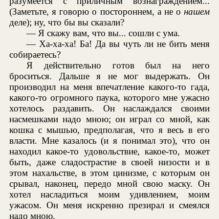
разумеется с приличным вознаграждением...
(Заметьте, я говорю о постороннем, а не о
нашем
деле); ну, что бы вы сказали?
— Я скажу вам, что вы... сошли с ума.
— Ха-ха-ха! Ба! Да вы чуть ли не бить меня
собираетесь?
Я действительно готов был на него
броситься. Дальше я не мог выдержать. Он
производил на меня впечатление какого-то гада,
какого-то огромного паука, которого мне ужасно
хотелось раздавить. Он наслаждался своими
насмешками надо мною; он играл со мной, как
кошка с мышью, предполагая, что я весь в его
власти. Мне казалось (и я понимал это), что он
находил какое-то удовольствие, какое-то, может
быть, даже сладострастие в своей низости и в
этом нахальстве, в этом цинизме, с которым он
срывал, наконец, передо мной свою маску. Он
хотел насладиться моим удивлением, моим
ужасом. Он меня искренно презирал и смеялся
надо мною.