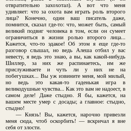
отвратительно захохотал). А вот что меня
удивляет: что за охота вам играть роль второго
лица? Конечно, один ваш писатель даже,
помнится, сказал где-то: что, может быть, самый
великий подвиг человека в том, если он сумеет
ограничиться в жизни ролью второго лица...
Кажется, что-то эдакое! Об этом я еще где-то
разговор слышал, но ведь Алеша отбил у вас
невесту, я ведь это знаю, а вы, как какой-нибудь
Шиллер, за них же распинаетесь, им же
прислуживаете и чуть ли у них не на
побегушках... Вы уж извините меня, мой милый,
но ведь это какая-то гаденькая игра в
великодушные чувства... Как это вам не надоест, в
самом деле! Даже стыдно. Я бы, кажется, на
вашем месте умер с досады; а главное: стыдно,
стыдно!
— Князь! Вы, кажется, нарочно привезли
меня сюда, чтоб оскорбить! — вскричал я вне
себя от злости.