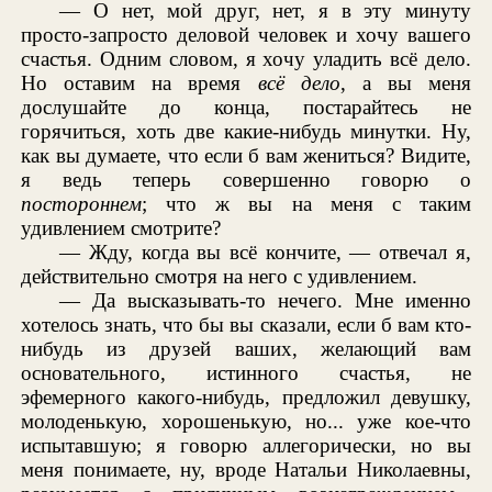
— О нет, мой друг, нет, я в эту минуту
просто-запросто деловой человек и хочу вашего
счастья. Одним словом, я хочу уладить всё дело.
Но оставим на время
всё дело
, а вы меня
дослушайте до конца, постарайтесь не
горячиться, хоть две какие-нибудь минутки. Ну,
как вы думаете, что если б вам жениться? Видите,
я ведь теперь совершенно говорю о
постороннем
; что ж вы на меня с таким
удивлением смотрите?
— Жду, когда вы всё кончите, — отвечал я,
действительно смотря на него с удивлением.
— Да высказывать-то нечего. Мне именно
хотелось знать, что бы вы сказали, если б вам кто-
нибудь из друзей ваших, желающий вам
основательного, истинного счастья, не
эфемерного какого-нибудь, предложил девушку,
молоденькую, хорошенькую, но... уже кое-что
испытавшую; я говорю аллегорически, но вы
меня понимаете, ну, вроде Натальи Николаевны,