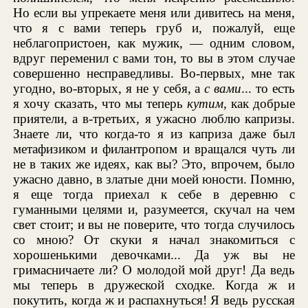
Но если вы упрекаете меня или дивитесь на меня,
что я с вами теперь груб и, пожалуй, еще
неблагопристоен, как мужик, — одним словом,
вдруг переменил с вами тон, то вы в этом случае
совершенно несправедливы. Во-первых, мне так
угодно, во-вторых, я не у себя, а
с вами
... то есть
я хочу сказать, что мы теперь
кутим
, как добрые
приятели, а в-третьих, я ужасно люблю капризы.
Знаете ли, что когда-то я из каприза даже был
метафизиком и филантропом и вращался чуть ли
не в таких же идеях, как вы? Это, впрочем, было
ужасно давно, в златые дни моей юности. Помню,
я еще тогда приехал к себе в деревню с
гуманными целями и, разумеется, скучал на чем
свет стоит; и вы не поверите, что тогда случилось
со мною? От скуки я начал знакомиться с
хорошенькими девочками... Да уж вы не
гримасничаете ли? О молодой мой друг! Да ведь
мы теперь в дружеской сходке. Когда ж и
покутить, когда ж и распахнуться! Я ведь русская