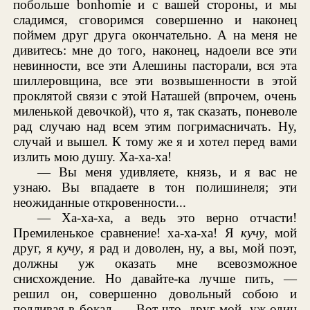
побольше bonhomie и с вашей стороны, и мы
сладимся, сговоримся совершенно и наконец
поймем друг друга окончательно. А на меня не
дивитесь: мне до того, наконец, надоели все эти
невинности, все эти Алешины пасторали, вся эта
шиллеровщина, все эти возвышенности в этой
проклятой связи с этой Наташей (впрочем, очень
миленькой девочкой), что я, так сказать, поневоле
рад случаю над всем этим погримасничать. Ну,
случай и вышел. К тому же я и хотел перед вами
излить мою душу. Ха-ха-ха!
— Вы меня удивляете, князь, и я вас не
узнаю. Вы впадаете в тон полишинеля; эти
неожиданные откровенности...
— Ха-ха-ха, а ведь это верно отчасти!
Премиленькое сравнение! ха-ха-ха! Я
кучу
, мой
друг, я
кучу
, я рад и доволен, ну, а вы, мой поэт,
должны уж оказать мне всевозможное
снисхождение. Но давайте-ка лучше пить, —
решил он, совершенно довольный собою и
подливая в бокал. — Вот что, друг мой, уж один