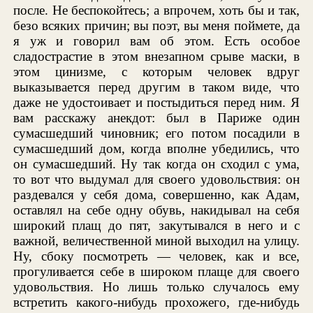
после. Не беспокойтесь; а впрочем, хоть бы и так,
безо всяких причин; вы поэт, вы меня поймете, да
я уж и говорил вам об этом. Есть особое
сладострастие в этом внезапном срыве маски, в
этом цинизме, с которым человек вдруг
выказывается перед другим в таком виде, что
даже не удостоивает и постыдиться перед ним. Я
вам расскажу анекдот: был в Париже один
сумасшедший чиновник; его потом посадили в
сумасшедший дом, когда вполне убедились, что
он сумасшедший. Ну так когда он сходил с ума,
то вот что выдумал для своего удовольствия: он
раздевался у себя дома, совершенно, как Адам,
оставлял на себе одну обувь, накидывал на себя
широкий плащ до пят, закутывался в него и с
важной, величественной миной выходил на улицу.
Ну, сбоку посмотреть — человек, как и все,
прогуливается себе в широком плаще для своего
удовольствия. Но лишь только случалось ему
встретить какого-нибудь прохожего, где-нибудь