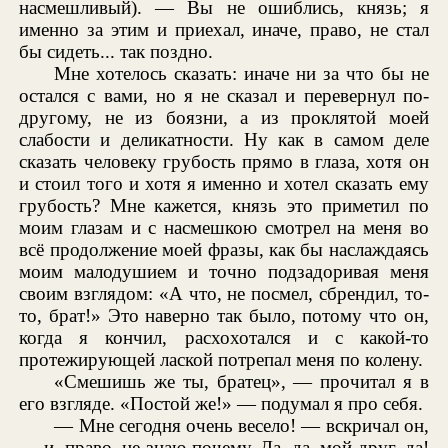
насмешливый). — Вы не ошиблись, князь; я
именно за этим и приехал, иначе, право, не стал
бы сидеть... так поздно.
Мне хотелось сказать: иначе ни за что бы не
остался с вами, но я не сказал и перевернул по-
другому, не из боязни, а из проклятой моей
слабости и деликатности. Ну как в самом деле
сказать человеку грубость прямо в глаза, хотя он
и стоил того и хотя я именно и хотел сказать ему
грубость? Мне кажется, князь это приметил по
моим глазам и с насмешкою смотрел на меня во
всё продолжение моей фразы, как бы наслаждаясь
моим малодушием и точно подзадоривая меня
своим взглядом: «А что, не посмел, сбрендил, то-
то, брат!» Это наверно так было, потому что он,
когда я кончил, расхохотался и с какой-то
протежирующей лаской потрепал меня по колену.
«Смешишь же ты, братец», — прочитал я в
его взгляде. «Постой же!» — подумал я про себя.
— Мне сегодня очень весело! — вскричал он,
— и, право, не знаю почему. Да, да, мой друг, да!