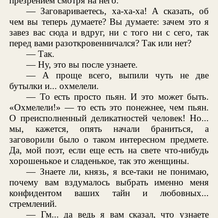
презрением смотря на него.
— Заговариваетесь, ха-ха-ха! А сказать, об
чем вы теперь думаете? Вы думаете: зачем это я
завез вас сюда и вдруг, ни с того ни с сего, так
перед вами разоткровенничался? Так или нет?
— Так.
— Ну, это вы после узнаете.
— А проще всего, выпили чуть не две
бутылки и... охмелели.
— То есть просто пьян. И это может быть.
«Охмелели!» — то есть это понежнее, чем пьян.
О преисполненный деликатностей человек! Но...
мы, кажется, опять начали браниться, а
заговорили было о таком интересном предмете.
Да, мой поэт, если еще есть на свете что-нибудь
хорошенькое и сладенькое, так это женщины.
— Знаете ли, князь, я все-таки не понимаю,
почему вам вздумалось выбрать именно меня
конфидентом ваших тайн и любовных...
стремлений.
— Гм... да ведь я вам сказал, что узнаете