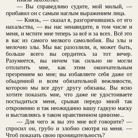
— Вы справедливо судите, мой милый, —
прибавил он с самым наглым выражением лица.
— Князь, — сказал я, разгорячившись от его
нахальства, — вы нас ненавидите, в том числе и
меня, и мстите мне теперь за всё и за всех. Всё это
в вас из самого мелкого самолюбия. Вы злы и
мелочно злы. Мы вас разозлили, и, может быть,
больше всего вы сердитесь за тот вечер.
Разумеется, вы ничем так сильно не могли
отплатить мне, как этим окончательным
презрением ко мне; вы избавляете себя даже от
обыденной и всем обязательной вежливости,
которою мы все друг другу обязаны. Вы ясно
хотите показать мне, что даже не удостоиваете
постыдиться меня, срывая передо мной так
откровенно и так неожиданно вашу гадкую маску
и выставляясь в таком нравственном цинизме...
— Для чего ж вы это мне всё говорите? —
спросил он, грубо и злобно смотря на меня. —
Чтоб показать свою проницательность?