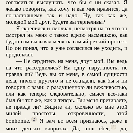
согласиться выслушать, что бы я ни сказал. Я
желаю говорить, как хочу и как мне нравится, да
по-настоящему так и надо. Ну, так как же,
молодой мой друг, будете вы терпеливы?
Я скрепился и смолчал, несмотря на то что он
смотрел на меня с такою едкою насмешкою, как
будто сам вызывал меня на самый резкий протест.
Но он понял, что я уже согласился не уходить, и
продолжал:
— Не сердитесь на меня, друг мой. Вы ведь
на что рассердились? На одну наружность, не
правда ли? Ведь вы от меня, в самой сущности
дела, ничего другого и не ожидали, как бы я ни
говорил с вами: с раздушенною ли вежливостью,
или как теперь; следовательно, смысл все-таки
был бы тот же, как и теперь. Вы меня презираете,
не правда ли? Видите ли, сколько во мне этой
милой простоты, откровенности, этой
2
bonhomie.
Я вам во всем признаюсь, даже в
3
моих детских капризах. Да, mon cher,
да,