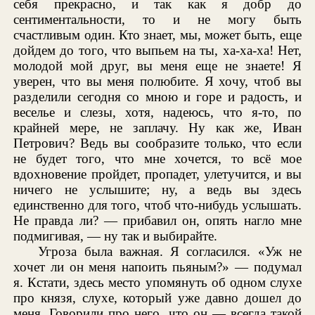
себя прекрасно, и так как я добр до
сентиментальности, то и не могу быть
счастливым один. Кто знает, мы, может быть, еще
дойдем до того, что выпьем на ты, ха-ха-ха! Нет,
молодой мой друг, вы меня еще не знаете! Я
уверен, что вы меня полюбите. Я хочу, чтоб вы
разделили сегодня со мною и горе и радость, и
веселье и слезы, хотя, надеюсь, что я-то, по
крайней мере, не заплачу. Ну как же, Иван
Петрович? Ведь вы сообразите только, что если
не будет того, что мне хочется, то всё мое
вдохновение пройдет, пропадет, улетучится, и вы
ничего не услышите; ну, а ведь вы здесь
единственно для того, чтоб что-нибудь услышать.
Не правда ли? — прибавил он, опять нагло мне
подмигивая, — ну так и выбирайте.
Угроза была важная. Я согласился. «Уж не
хочет ли он меня напоить пьяным?» — подумал
я. Кстати, здесь место упомянуть об одном слухе
про князя, слухе, который уже давно дошел до
меня. Говорили про него, что он — всегда такой