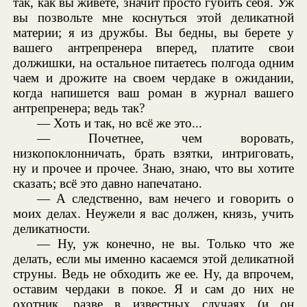
так, как вы живете, значит просто губить себя. Уж
вы позвольте мне коснуться этой деликатной
материи; я из дружбы. Вы бедны, вы берете у
вашего антрепренера вперед, платите свои
должишки, на остальное питаетесь полгода одним
чаем и дрожите на своем чердаке в ожидании,
когда напишется ваш роман в журнал вашего
антрепренера; ведь так?
— Хоть и так, но всё же это...
— Почетнее, чем воровать,
низкопоклонничать, брать взятки, интриговать,
ну и прочее и прочее. Знаю, знаю, что вы хотите
сказать; всё это давно напечатано.
— А следственно, вам нечего и говорить о
моих делах. Неужели я вас должен, князь, учить
деликатности.
— Ну, уж конечно, не вы. Только что же
делать, если мы именно касаемся этой деликатной
струны. Ведь не обходить же ее. Ну, да впрочем,
оставим чердаки в покое. Я и сам до них не
охотник, разве в известных случаях (и он