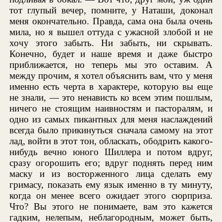
тот глупый вечер, помните, у Наташи, доконал
меня окончательно. Правда, сама она была очень
мила, но я вышел оттуда с ужасной злобой и не
хочу этого забыть. Ни забыть, ни скрывать.
Конечно, будет и наше время и даже быстро
приближается, но теперь мы это оставим. А
между прочим, я хотел объяснить вам, что у меня
именно есть черта в характере, которую вы еще
не знали, — это ненависть ко всем этим пошлым,
ничего не стоящим наивностям и пасторалям, и
одно из самых пикантных для меня наслаждений
всегда было прикинуться сначала самому на этот
лад, войти в этот тон, обласкать, ободрить какого-
нибудь вечно юного Шиллера и потом вдруг,
сразу огорошить его; вдруг поднять перед ним
маску и из восторженного лица сделать ему
гримасу, показать ему язык именно в ту минуту,
когда он менее всего ожидает этого сюрприза.
Что? Вы этого не понимаете, вам это кажется
гадким, нелепым, неблагородным, может быть,