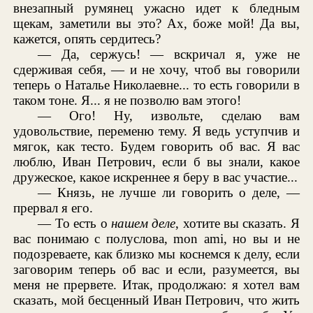
внезапный румянец ужасно идет к бледным
щекам, заметили вы это? Ах, боже мой! Да вы,
кажется, опять сердитесь?
— Да, сержусь! — вскричал я, уже не
сдерживая себя, — и не хочу, чтоб вы говорили
теперь о Наталье Николаевне... то есть говорили в
таком тоне. Я... я не позволю вам этого!
— Ого! Ну, извольте, сделаю вам
удовольствие, переменю тему. Я ведь уступчив и
мягок, как тесто. Будем говорить об вас. Я вас
люблю, Иван Петрович, если б вы знали, какое
дружеское, какое искреннее я беру в вас участие...
— Князь, не лучше ли говорить о деле, —
прервал я его.
— То есть о
нашем деле
, хотите вы сказать. Я
вас понимаю с полуслова, mon ami, но вы и не
подозреваете, как близко мы коснемся к делу, если
заговорим теперь об вас и если, разумеется, вы
меня не прервете. Итак, продолжаю: я хотел вам
сказать, мой бесценный Иван Петрович, что жить