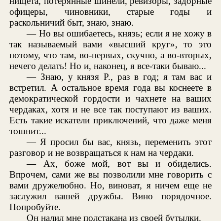
нищета, потерянные шинели, ревизоры, задорные
офицеры, чиновники, старые годы и
раскольничий быт, знаю, знаю.
— Но вы ошибаетесь, князь; если я не хожу в
так называемый вами «высший круг», то это
потому, что там, во-первых, скучно, а во-вторых,
нечего делать! Но и, наконец, я все-таки бываю...
— Знаю, у князя Р., раз в год; я там вас и
встретил. А остальное время года вы коснеете в
демократической гордости и чахнете на ваших
чердаках, хотя и не все так поступают из ваших.
Есть такие искатели приключений, что даже меня
тошнит...
— Я просил бы вас, князь, переменить этот
разговор и не возвращаться к нам на чердаки.
— Ах, боже мой, вот вы и обиделись.
Впрочем, сами же вы позволили мне говорить с
вами дружелюбно. Но, виноват, я ничем еще не
заслужил вашей дружбы. Вино порядочное.
Попробуйте.
Он налил мне полстакана из своей бутылки.