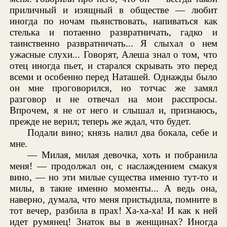
приличный и изящный в обществе — любит
иногда по ночам пьянствовать, напиваться как
стелька и потаенно развратничать, гадко и
таинственно развратничать... Я слыхал о нем
ужасные слухи... Говорят, Алеша знал о том, что
отец иногда пьет, и старался скрывать это перед
всеми и особенно перед Наташей. Однажды было
он мне проговорился, но тотчас же замял
разговор и не отвечал на мои расспросы.
Впрочем, я не от него и слышал и, признаюсь,
прежде не верил; теперь же ждал, что будет.
Подали вино; князь налил два бокала, себе и
мне.
— Милая, милая девочка, хоть и побранила
меня! — продолжал он, с наслаждением смакуя
вино, — но эти милые существа именно тут-то и
милы, в такие именно моменты... А ведь она,
наверно, думала, что меня пристыдила, помните в
тот вечер, разбила в прах! Ха-ха-ха! И как к ней
идет румянец! Знаток вы в женщинах? Иногда