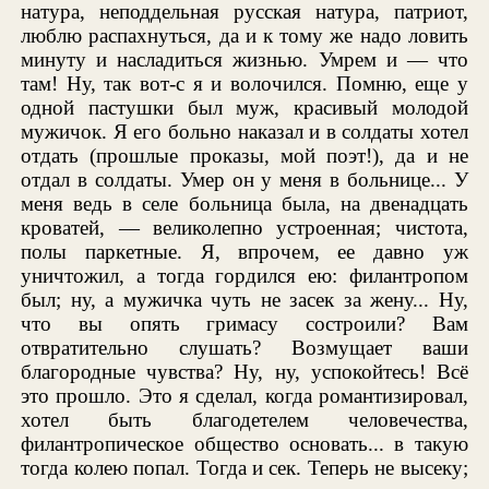
натура, неподдельная русская натура, патриот,
люблю распахнуться, да и к тому же надо ловить
минуту и насладиться жизнью. Умрем и — что
там! Ну, так вот-с я и волочился. Помню, еще у
одной пастушки был муж, красивый молодой
мужичок. Я его больно наказал и в солдаты хотел
отдать (прошлые проказы, мой поэт!), да и не
отдал в солдаты. Умер он у меня в больнице... У
меня ведь в селе больница была, на двенадцать
кроватей, — великолепно устроенная; чистота,
полы паркетные. Я, впрочем, ее давно уж
уничтожил, а тогда гордился ею: филантропом
был; ну, а мужичка чуть не засек за жену... Ну,
что вы опять гримасу состроили? Вам
отвратительно слушать? Возмущает ваши
благородные чувства? Ну, ну, успокойтесь! Всё
это прошло. Это я сделал, когда романтизировал,
хотел быть благодетелем человечества,
филантропическое общество основать... в такую
тогда колею попал. Тогда и сек. Теперь не высеку;