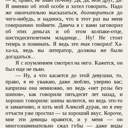
Я именно об этой особе и хотел говорить. Надо
же окончательно высказаться,
договориться
до
чего-нибудь, и надеюсь, что в этот раз вы меня
совершенно поймете. Давеча я с вами заговорил
об этих деньгах и об этом колпаке-отце,
шестидесятилетнем младенце... Ну! Не стоит
теперь и поминать. Я ведь это
так
говорил! Ха-
ха-ха, ведь вы литератор, должны же были
догадаться...
Я с изумлением смотрел на него. Кажется, он
был еще не пьян.
— Ну, а что касается до этой девушки, то,
право, я ее уважаю, даже люблю, уверяю вас;
капризна она немножко, но ведь «нет розы без
шипов», как говорили пятьдесят лет назад, и
хорошо говорили: шипы колются, но ведь это-то
и заманчиво, и хоть мой Алексей дурак, но я ему
отчасти уже простил — за хороший вкус. Короче,
мне эти девицы нравятся, и у меня — он
многознаменательно сжал губы — даже виды