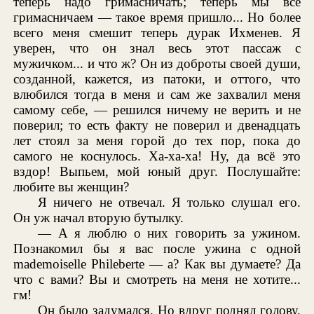
теперь надо гримасничать; теперь мы все
гримасничаем — такое время пришло... Но более
всего меня смешит теперь дурак Ихменев. Я
уверен, что он знал весь этот пассаж с
мужичком... и что ж? Он из доброты своей души,
созданной, кажется, из патоки, и оттого, что
влюбился тогда в меня и сам же захвалил меня
самому себе, — решился ничему не верить и не
поверил; то есть факту не поверил и двенадцать
лет стоял за меня горой до тех пор, пока до
самого не коснулось. Ха-ха-ха! Ну, да всё это
вздор! Выпьем, мой юный друг. Послушайте:
любите вы женщин?
Я ничего не отвечал. Я только слушал его.
Он уж начал вторую бутылку.
— А я люблю о них говорить за ужином.
Познакомил бы я вас после ужина с одной
mademoiselle Phileberte — а? Как вы думаете? Да
что с вами? Вы и смотреть на меня не хотите...
гм!
Он было задумался. Но вдруг поднял голову,