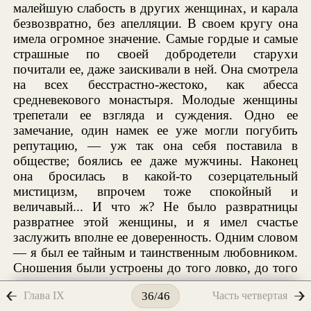
малейшую слабость в других женщинах, и карала
безвозвратно, без апелляции. В своем кругу она
имела огромное значение. Самые гордые и самые
страшные по своей добродетели старухи
почитали ее, даже заискивали в ней. Она смотрела
на всех бесстрастно-жестоко, как абесса
средневекового монастыря. Молодые женщины
трепетали ее взгляда и суждения. Одно ее
замечание, один намек ее уже могли погубить
репутацию, — уж так она себя поставила в
обществе; боялись ее даже мужчины. Наконец
она бросилась в какой-то созерцательный
мистицизм, впрочем тоже спокойный и
величавый... И что ж? Не было развратницы
развратнее этой женщины, и я имел счастье
заслужить вполне ее доверенность. Одним словом
— я был ее тайным и таинственным любовником.
Сношения были устроены до того ловко, до того
мастерски, что даже никто из ее домашних не мог
Глава IX
Часть четвертая
36/46
иметь ни малейшего подозрения; только одна ее