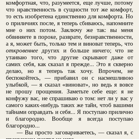
комфортная, что, разумеется, еще лучше, потому
что нравственность в сущности тот же комфорт,
то есть изобретена единственно для комфорта. Но
о приличиях после, я теперь сбиваюсь, напомните
мне о них потом. Заключу же так: вы меня
обвиняете в пороке, разврате, безнравственности,
а я, может быть, только тем и виноват теперь, что
откровеннее
других и больше ничего; что не
утаиваю того, что другие скрывают даже от
самих себя, как сказал я прежде... Это я скверно
делаю, но я теперь так хочу. Впрочем, не
беспокойтесь, — прибавил он с насмешливою
улыбкой, — я сказал «виноват», но ведь я вовсе
не прошу прощения. Заметьте себе еще: я не
конфужу вас, не спрашиваю о том: нет ли у вас у
самого каких-нибудь таких же тайн, чтоб вашими
тайнами оправдать и себя... Я поступаю прилично
и благородно. Вообще я всегда поступаю
благородно...
— Вы просто заговариваетесь, — сказал я, с