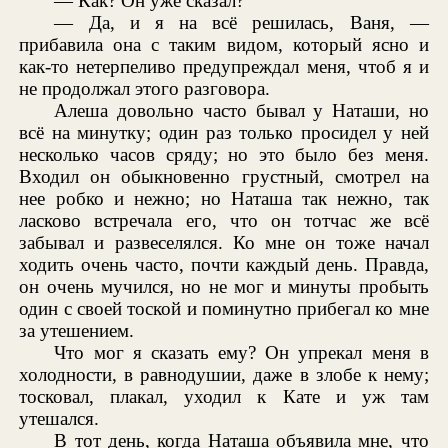
— Как? Он уже сказал?
— Да, и я на всё решилась, Ваня, —
прибавила она с таким видом, который ясно и
как-то нетерпеливо предупреждал меня, чтоб я и
не продолжал этого разговора.
Алеша довольно часто бывал у Наташи, но
всё на минутку; один раз только просидел у ней
несколько часов сряду; но это было без меня.
Входил он обыкновенно грустный, смотрел на
нее робко и нежно; но Наташа так нежно, так
ласково встречала его, что он тотчас же всё
забывал и развеселялся. Ко мне он тоже начал
ходить очень часто, почти каждый день. Правда,
он очень мучился, но не мог и минуты пробыть
один с своей тоской и поминутно прибегал ко мне
за утешением.
Что мог я сказать ему? Он упрекал меня в
холодности, в равнодушии, даже в злобе к нему;
тосковал, плакал, уходил к Кате и уж там
утешался.
В тот день, когда Наташа объявила мне, что