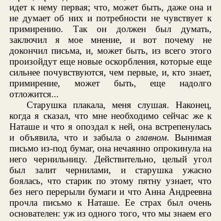
идет к нему первая; что, может быть, даже она и
не думает об них и потребности не чувствует к
примирению. Так он должен был думать,
заключил я мое мнение, и вот почему не
докончил письма, и, может быть, из всего этого
произойдут еще новые оскорбления, которые еще
сильнее почувствуются, чем первые, и, кто знает,
примирение, может быть, еще надолго
отложится...
Старушка плакала, меня слушая. Наконец,
когда я сказал, что мне необходимо сейчас же к
Наташе и что я опоздал к ней, она встрепенулась
и объявила, что и забыла о
главном
. Вынимая
письмо из-под бумаг, она нечаянно опрокинула на
него чернильницу. Действительно, целый угол
был залит чернилами, и старушка ужасно
боялась, что старик по этому пятну узнает, что
без него перерыли бумаги и что Анна Андреевна
прочла письмо к Наташе. Ее страх был очень
основателен: уж из одного того, что мы знаем его