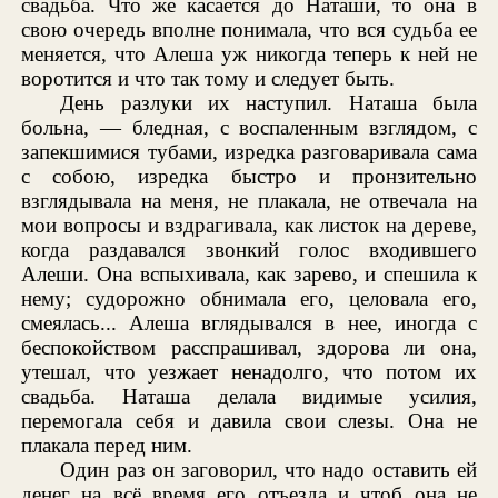
свадьба. Что же касается до Наташи, то она в
свою очередь вполне понимала, что вся судьба ее
меняется, что Алеша уж никогда теперь к ней не
воротится и что так тому и следует быть.
День разлуки их наступил. Наташа была
больна, — бледная, с воспаленным взглядом, с
запекшимися тубами, изредка разговаривала сама
с собою, изредка быстро и пронзительно
взглядывала на меня, не плакала, не отвечала на
мои вопросы и вздрагивала, как листок на дереве,
когда раздавался звонкий голос входившего
Алеши. Она вспыхивала, как зарево, и спешила к
нему; судорожно обнимала его, целовала его,
смеялась... Алеша вглядывался в нее, иногда с
беспокойством расспрашивал, здорова ли она,
утешал, что уезжает ненадолго, что потом их
свадьба. Наташа делала видимые усилия,
перемогала себя и давила свои слезы. Она не
плакала перед ним.
Один раз он заговорил, что надо оставить ей
денег на всё время его отъезда и чтоб она не