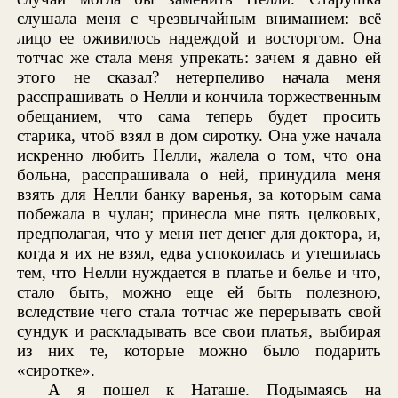
слушала меня с чрезвычайным вниманием: всё
лицо ее оживилось надеждой и восторгом. Она
тотчас же стала меня упрекать: зачем я давно ей
этого не сказал? нетерпеливо начала меня
расспрашивать о Нелли и кончила торжественным
обещанием, что сама теперь будет просить
старика, чтоб взял в дом сиротку. Она уже начала
искренно любить Нелли, жалела о том, что она
больна, расспрашивала о ней, принудила меня
взять для Нелли банку варенья, за которым сама
побежала в чулан; принесла мне пять целковых,
предполагая, что у меня нет денег для доктора, и,
когда я их не взял, едва успокоилась и утешилась
тем, что Нелли нуждается в платье и белье и что,
стало быть, можно еще ей быть полезною,
вследствие чего стала тотчас же перерывать свой
сундук и раскладывать все свои платья, выбирая
из них те, которые можно было подарить
«сиротке».
А я пошел к Наташе. Подымаясь на