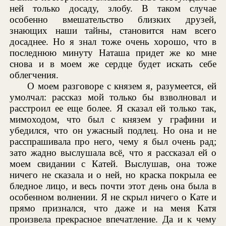
ней только досаду, злобу. В таком случае
особенно вмешательство близких друзей,
знающих наши тайны, становится нам всего
досаднее. Но я знал тоже очень хорошо, что в
последнюю минуту Наташа придет же ко мне
снова и в моем же сердце будет искать себе
облегчения.
О моем разговоре с князем я, разумеется, ей
умолчал: рассказ мой только бы взволновал и
расстроил ее еще более. Я сказал ей только так,
мимоходом, что был с князем у графини и
убедился, что он ужасный подлец. Но она и не
расспрашивала про него, чему я был очень рад;
зато жадно выслушала всё, что я рассказал ей о
моем свидании с Катей. Выслушав, она тоже
ничего не сказала и о ней, но краска покрыла ее
бледное лицо, и весь почти этот день она была в
особенном волнении. Я не скрыл ничего о Кате и
прямо признался, что даже и на меня Катя
произвела прекрасное впечатление. Да и к чему