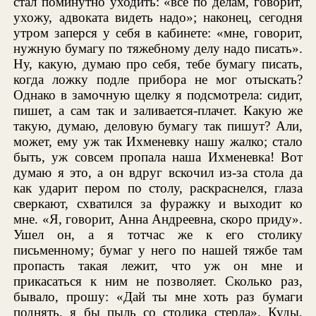
стал поминутно уходить: «всё по делам, говорит,
ухожу, адвоката видеть надо»; наконец, сегодня
утром заперся у себя в кабинете: «мне, говорит,
нужную бумагу по тяжебному делу надо писать».
Ну, какую, думаю про себя, тебе бумагу писать,
когда ложку подле прибора не мог отыскать?
Однако в замочную щелку я подсмотрела: сидит,
пишет, а сам так и заливается-плачет. Какую же
такую, думаю, деловую бумагу так пишут? Али,
может, ему уж так Ихменевку нашу жалко; стало
быть, уж совсем пропала наша Ихменевка! Вот
думаю я это, а он вдруг вскочил из-за стола да
как ударит пером по столу, раскраснелся, глаза
сверкают, схватился за фуражку и выходит ко
мне. «Я, говорит, Анна Андреевна, скоро приду».
Ушел он, а я тотчас же к его столику
письменному; бумаг у него по нашей тяжбе там
пропасть такая лежит, что уж он мне и
прикасаться к ним не позволяет. Сколько раз,
бывало, прошу: «Дай ты мне хоть раз бумаги
поднять, я бы пыль со столика стерла». Куды,