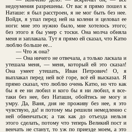
недоумения разрешены. От вас я прямо пошел к
Наташе: я был расстроен, я не мог быть без нее.
Войдя, я упал перед ней на колени и целовал ее
ноги: мне это нужно было, мне хотелось этого;
без этого я бы умер с тоски. Она молча обняла
меня и заплакала. Тут я прямо ей сказал, что Катю
люблю больше ее...
— Что ж она?
— Она ничего не отвечала, а только ласкала и
утешала меня, — меня, который ей это сказал!
Она умеет утешать, Иван Петрович! О, я
выплакал перед ней всё горе, всё ей высказал. Я
прямо сказал, что люблю очень Катю, но что как
бы я ее ни любил и кого бы я ни любил, я все-
таки без нее, без Наташи, обойтись не могу и
умру. Да, Ваня, дня не проживу без нее, я это
чувствую, да! и потому мы решили немедленно с
ней обвенчаться; а так как до отъезда нельзя
этого сделать, потому что теперь Великий пост и
венчать не станут, то уж по приезде моем, а это