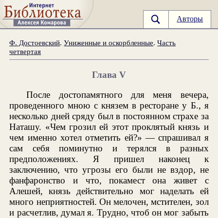
Авторы
Ф. Достоевский
.
Униженные и оскорбленные
.
Часть
четвертая
Глава V
После достопамятного для меня вечера,
проведенного мною с князем в ресторане у Б., я
несколько дней сряду был в постоянном страхе за
Наташу. «Чем грозил ей этот проклятый князь и
чем именно хотел отметить ей?» — спрашивал я
сам себя поминутно и терялся в разных
предположениях. Я пришел наконец к
заключению, что угрозы его были не вздор, не
фанфаронство и что, покамест она живет с
Алешей, князь действительно мог наделать ей
много неприятностей. Он мелочен, мстителен, зол
и расчетлив, думал я. Трудно, чтоб он мог забыть