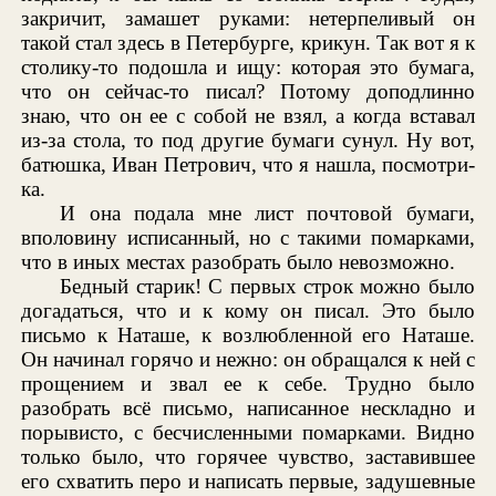
закричит, замашет руками: нетерпеливый он
такой стал здесь в Петербурге, крикун. Так вот я к
столику-то подошла и ищу: которая это бумага,
что он сейчас-то писал? Потому доподлинно
знаю, что он ее с собой не взял, а когда вставал
из-за стола, то под другие бумаги сунул. Ну вот,
батюшка, Иван Петрович, что я нашла, посмотри-
ка.
И она подала мне лист почтовой бумаги,
вполовину исписанный, но с такими помарками,
что в иных местах разобрать было невозможно.
Бедный старик! С первых строк можно было
догадаться, что и к кому он писал. Это было
письмо к Наташе, к возлюбленной его Наташе.
Он начинал горячо и нежно: он обращался к ней с
прощением и звал ее к себе. Трудно было
разобрать всё письмо, написанное нескладно и
порывисто, с бесчисленными помарками. Видно
только было, что горячее чувство, заставившее
его схватить перо и написать первые, задушевные