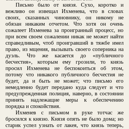
Письмо было от князя. Сухо, коротко и
вежливо он извещал Ихменева, что в словах
своих, сказанных чиновнику, он никому не
обязан никаким отчетом. Что хотя он очень
сожалеет Ихменева за проигранный процесс, но
при всем своем сожалении никак не может найти
справедливым, чтоб проигравший в тяжбе имел
право, из мщения, вызывать своего соперника на
дуэль. Что же касается до «публичного
бесчестия», которым ему грозили, то князь
просил Ихменева не беспокоиться об этом,
потому что никакого публичного бесчестия не
будет, да и быть не может; что письмо его
немедленно будет передано куда следует и что
предупрежденная полиция, наверно, в состоянии
принять надлежащие меры к обеспечению
порядка и спокойствия.
Ихменев с письмом в руке тотчас же
бросился к князю. Князя опять не было дома; но
старик успел узнать от лакея, что князь теперь,