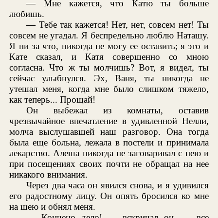
— Мне кажется, что Катю ты больше
любишь.
— Тебе так кажется! Нет, нет, совсем нет! Ты
совсем не угадал. Я беспредельно люблю Наташу.
Я ни за что, никогда не могу ее оставить; я это и
Кате сказал, и Катя совершенно со мною
согласна. Что ж ты молчишь? Вот, я видел, ты
сейчас улыбнулся. Эх, Ваня, ты никогда не
утешал меня, когда мне было слишком тяжело,
как теперь... Прощай!
Он выбежал из комнаты, оставив
чрезвычайное впечатление в удивленной Нелли,
молча выслушавшей наш разговор. Она тогда
была еще больна, лежала в постели и принимала
лекарство. Алеша никогда не заговаривал с нею и
при посещениях своих почти не обращал на нее
никакого внимания.
Через два часа он явился снова, и я удивился
его радостному лицу. Он опять бросился ко мне
на шею и обнял меня.
— Кончено дело! — вскричал он, — все