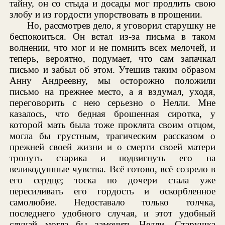
тайну, он со стыда и досады мог продлить свою
злобу и из гордости упорствовать в прощении.
Но, рассмотрев дело, я уговорил старушку не
беспокоиться. Он встал из-за письма в таком
волнении, что мог и не помнить всех мелочей, и
теперь, вероятно, подумает, что сам запачкал
письмо и забыл об этом. Утешив таким образом
Анну Андреевну, мы осторожно положили
письмо на прежнее место, а я вздумал, уходя,
переговорить с нею серьезно о Нелли. Мне
казалось, что бедная брошенная сиротка, у
которой мать была тоже проклята своим отцом,
могла бы грустным, трагическим рассказом о
прежней своей жизни и о смерти своей матери
тронуть старика и подвигнуть его на
великодушные чувства. Всё готово, всё созрело в
его сердце; тоска по дочери стала уже
пересиливать его гордость и оскорбленное
самолюбие. Недоставало только толчка,
последнего удобного случая, и этот удобный
случай могла бы заменить Нелли. Старушка