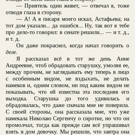
— Приятель один живет, — отвечал я, тоже
отводя глаза в сторону.
— А! А я писаря моего искал, Астафьева; на
тот дом указали... да ошибся... Ну, так вот я тебе
про дело-то говорил: в сенате решили... — и т. д.,
и т. д.
Он даже покраснел, когда начал говорить о
деле
.
Я рассказал всё в тот же день Анне
Андреевне, чтоб обрадовать старушку, умоляя ее,
между прочим, не заглядывать ему теперь в лицо
с особенным видом, не вздыхать, не делать
намеков и, одним словом, ни под каким видом не
показывать, что ей известна эта последняя его
выходка. Старушка до того удивилась и
обрадовалась, что даже сначала мне не поверила.
С своей стороны, она рассказала мне, что уже
намекала Николаю Сергеичу о сиротке, но что он
промолчал, тогда как прежде сам всё упрашивал
взять в дом девочку. Мы решили, что завтра она