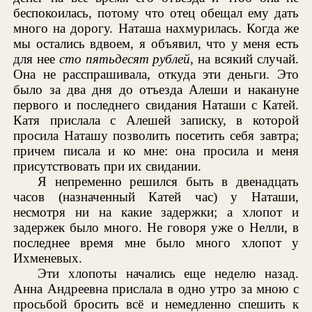
беспокоилась, потому что отец обещал ему дать
много на дорогу. Наташа нахмурилась. Когда же
мы остались вдвоем, я объявил, что у меня есть
для нее
сто пятьдесят рублей
, на всякий случай.
Она не расспрашивала, откуда эти деньги. Это
было за два дня до отъезда Алеши и накануне
первого и последнего свидания Наташи с Катей.
Катя прислала с Алешей записку, в которой
просила Наташу позволить посетить себя завтра;
причем писала и ко мне: она просила и меня
присутствовать при их свидании.
Я непременно решился быть в двенадцать
часов (назначенный Катей час) у Наташи,
несмотря ни на какие задержки; а хлопот и
задержек было много. Не говоря уже о Нелли, в
последнее время мне было много хлопот у
Ихменевых.
Эти хлопоты начались еще неделю назад.
Анна Андреевна прислала в одно утро за мною с
просьбой бросить всё и немедленно спешить к