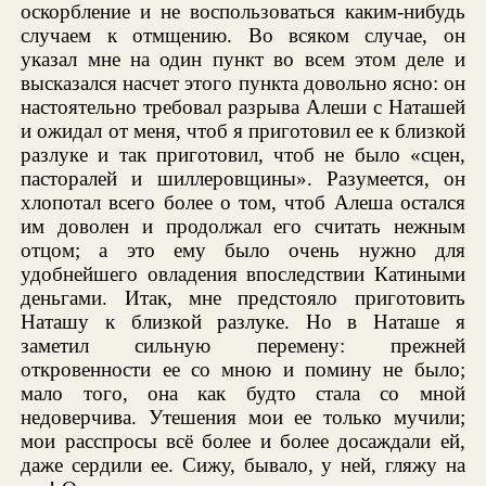
оскорбление и не воспользоваться каким-нибудь
случаем к отмщению. Во всяком случае, он
указал мне на один пункт во всем этом деле и
высказался насчет этого пункта довольно ясно: он
настоятельно требовал разрыва Алеши с Наташей
и ожидал от меня, чтоб я приготовил ее к близкой
разлуке и так приготовил, чтоб не было «сцен,
пасторалей и шиллеровщины». Разумеется, он
хлопотал всего более о том, чтоб Алеша остался
им доволен и продолжал его считать нежным
отцом; а это ему было очень нужно для
удобнейшего овладения впоследствии Катиными
деньгами. Итак, мне предстояло приготовить
Наташу к близкой разлуке. Но в Наташе я
заметил сильную перемену: прежней
откровенности ее со мною и помину не было;
мало того, она как будто стала со мной
недоверчива. Утешения мои ее только мучили;
мои расспросы всё более и более досаждали ей,
даже сердили ее. Сижу, бывало, у ней, гляжу на