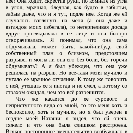
нее! Она ходит, скрестив руки, по комнате из угла
в угол, мрачная, бледная, как будто в забытьи,
забыв даже, что и я тут, подле нее. Когда же ей
случалось взглянуть на меня (а она даже и
взглядов моих избегала), то нетерпеливая досада
вдруг проглядывала в ее лице и она быстро
отворачивалась. Я понимал, что она сама
обдумывала, может быть, какой-нибудь свой
собственный план о близком, предстоящем
разрыве, и могла ли она его без боли, без горечи
обдумывать? А я был убежден, что она уже
решилась на разрыв. Но все-таки меня мучило и
пугало ее мрачное отчаяние. К тому же говорить
с ней, утешать ее я иногда и не смел, а потому со
страхом ожидал, чем это всё разрешится.
Что же касается до ее сурового и
неприступного вида со мной, то это меня хоть и
беспокоило, хоть и мучило, но я был уверен в
сердце моей Наташи: я видел, что ей очень
тяжело и что она была слишком расстроена.
Всякое постороннее вмешательство возбуждало в