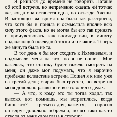
Я решился до времени не говорить Наташе
об этой встрече, но непременно сказать ей тотчас
же, когда она останется одна, по отъезде Алеши.
В настоящее же время она была так расстроена,
что хотя бы и поняла и осмыслила вполне всю
силу этого факта, но не могла бы его так принять
и прочувствовать, как впоследствии, в минуту
подавляющей последней тоски и отчаяния. Теперь
же минута была не та.
В тот день я бы мог сходить к Ихменевым, и
подмывало меня на это, но я не пошел. Мне
казалось, что старику будет тяжело смотреть на
меня; он даже мог подумать, что я нарочно
прибежал вследствие встречи. Пошел я к ним уже
на третий день; старик был грустен, но встретил
меня довольно развязно и всё говорил о делах.
— А что, к кому это ты тогда ходил, так
высоко, вот помнишь, мы встретились, когда
бишь это? — третьего дня, кажется, — спросил
он вдруг довольно небрежно, но все-таки как-то
отводя от меня свои глаза в сторону.