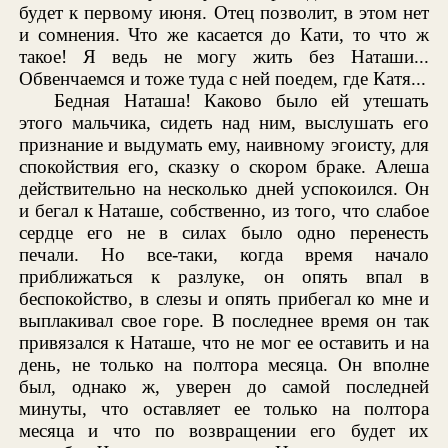
будет к первому июня. Отец позволит, в этом нет
и сомнения. Что же касается до Кати, то что ж
такое! Я ведь не могу жить без Наташи...
Обвенчаемся и тоже туда с ней поедем, где Катя...
Бедная Наташа! Каково было ей утешать
этого мальчика, сидеть над ним, выслушать его
признание и выдумать ему, наивному эгоисту, для
спокойствия его, сказку о скором браке. Алеша
действительно на несколько дней успокоился. Он
и бегал к Наташе, собственно, из того, что слабое
сердце его не в силах было одно перенесть
печали. Но все-таки, когда время начало
приближаться к разлуке, он опять впал в
беспокойство, в слезы и опять прибегал ко мне и
выплакивал свое горе. В последнее время он так
привязался к Наташе, что не мог ее оставить и на
день, не только на полтора месяца. Он вполне
был, однако ж, уверен до самой последней
минуты, что оставляет ее только на полтора
месяца и что по возвращении его будет их