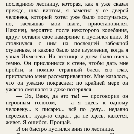
последнюю лестницу, которая, как я уже сказал
прежде, шла винтом, я заметил у ее дверей
человека, который хотел уже было постучаться,
но, заслышав мои шаги, приостановился.
Наконец, вероятно после некоторого колебания,
вдруг оставил свое намерение и пустился вниз. Я
столкнулся с ним на последней забежной
ступеньке, и каково было мое изумление, когда я
узнал Ихменева. На лестнице и днем было очень
темно. Он прислонился к стене, чтобы дать мне
пройти, и помню странный блеск его глаз,
пристально меня рассматривавших. Мне казалось,
что он ужасно покраснел; по крайней мере он
ужасно смешался и даже потерялся.
— Эх, Ваня, да это ты! — проговорил он
неровным голосом, — а я здесь к одному
человеку... к писарю... всё по делу... недавно
переехал... куда-то сюда... да не здесь, кажется,
живет. Я ошибся. Прощай.
И он быстро пустился вниз по лестнице.