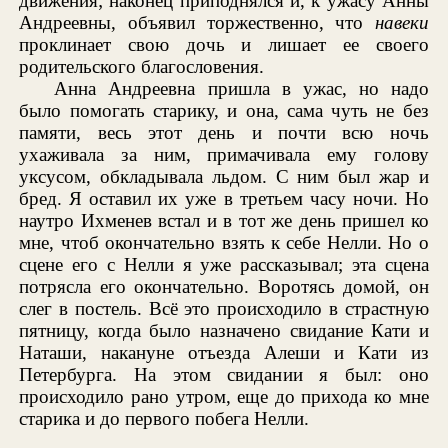
движения; наконец приподнялся и, к ужасу Анны
Андреевны, объявил торжественно, что
навеки
проклинает свою дочь и лишает ее своего
родительского благословения.
Анна Андреевна пришла в ужас, но надо
было помогать старику, и она, сама чуть не без
памяти, весь этот день и почти всю ночь
ухаживала за ним, примачивала ему голову
уксусом, обкладывала льдом. С ним был жар и
бред. Я оставил их уже в третьем часу ночи. Но
наутро Ихменев встал и в тот же день пришел ко
мне, чтоб окончательно взять к себе Нелли. Но о
сцене его с Нелли я уже рассказывал; эта сцена
потрясла его окончательно. Воротясь домой, он
слег в постель. Всё это происходило в страстную
пятницу, когда было назначено свидание Кати и
Наташи, накануне отъезда Алеши и Кати из
Петербурга. На этом свидании я был: оно
происходило рано утром, еще до прихода ко мне
старика и до первого побега Нелли.