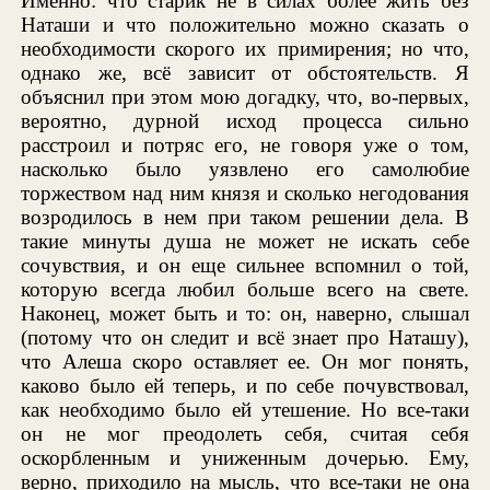
Именно: что старик не в силах более жить без
Наташи и что положительно можно сказать о
необходимости скорого их примирения; но что,
однако же, всё зависит от обстоятельств. Я
объяснил при этом мою догадку, что, во-первых,
вероятно, дурной исход процесса сильно
расстроил и потряс его, не говоря уже о том,
насколько было уязвлено его самолюбие
торжеством над ним князя и сколько негодования
возродилось в нем при таком решении дела. В
такие минуты душа не может не искать себе
сочувствия, и он еще сильнее вспомнил о той,
которую всегда любил больше всего на свете.
Наконец, может быть и то: он, наверно, слышал
(потому что он следит и всё знает про Наташу),
что Алеша скоро оставляет ее. Он мог понять,
каково было ей теперь, и по себе почувствовал,
как необходимо было ей утешение. Но все-таки
он не мог преодолеть себя, считая себя
оскорбленным и униженным дочерью. Ему,
верно, приходило на мысль, что все-таки не она