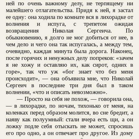
ней по очень важному делу, не терпящему ни
малейшего отлагательства. Придя к ней, я застал
ее одну: она ходила по комнате вся в лихорадке от
волнения и испуга, с трепетом ожидая
возвращения Николая Сергеича. По
обыкновению, я долго не мог добиться от нее, в
чем дело и чего она так испугалась, а между тем,
очевидно, каждая минута была дорога. Наконец,
после горячих и ненужных делу попреков: «зачем
я не хожу и оставляю их, как сирот, одних в
горе», так что уж «бог знает что без меня
происходит», — она объявила мне, что Николай
Сергеич в последние три дня был в таком
волнении, «что и описать невозможно».
— Просто на себя не похож, — говорила она,
— в лихорадке, по ночам, тихонько от меня, на
коленках перед образом молится, во сне бредит, а
наяву как полуумный: стали вчера есть щи, а он
ложку подле себя отыскать не может, спросишь
его про одно, а он отвечает про другое. Из дому