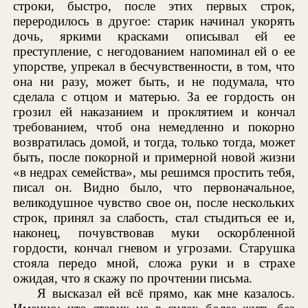
строки, быстро, после этих первых строк,
переродилось в другое: старик начинал укорять
дочь, яркими красками описывал ей ее
преступление, с негодованием напоминал ей о ее
упорстве, упрекал в бесчувственности, в том, что
она ни разу, может быть, и не подумала, что
сделала с отцом и матерью. За ее гордость он
грозил ей наказанием и проклятием и кончал
требованием, чтоб она немедленно и покорно
возвратилась домой, и тогда, только тогда, может
быть, после покорной и примерной новой жизни
«в недрах семейства», мы решимся простить тебя,
писал он. Видно было, что первоначальное,
великодушное чувство свое он, после нескольких
строк, принял за слабость, стал стыдиться ее и,
наконец, почувствовав муки оскорбленной
гордости, кончал гневом и угрозами. Старушка
стояла передо мной, сложа руки и в страхе
ожидая, что я скажу по прочтении письма.
Я высказал ей всё прямо, как мне казалось.