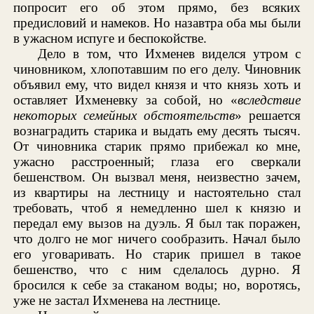
попросит его об этом прямо, без всяких
предисловий и намеков. Но назавтра оба мы были
в ужасном испуге и беспокойстве.
Дело в том, что Ихменев виделся утром с
чиновником, хлопотавшим по его делу. Чиновник
объявил ему, что видел князя и что князь хоть и
оставляет Ихменевку за собой, но «
вследствие
некоторых семейных обстоятельств
» решается
вознаградить старика и выдать ему десять тысяч.
От чиновника старик прямо прибежал ко мне,
ужасно расстроенный; глаза его сверкали
бешенством. Он вызвал меня, неизвестно зачем,
из квартиры на лестницу и настоятельно стал
требовать, чтоб я немедленно шел к князю и
передал ему вызов на дуэль. Я был так поражен,
что долго не мог ничего сообразить. Начал было
его уговаривать. Но старик пришел в такое
бешенство, что с ним сделалось дурно. Я
бросился к себе за стаканом воды; но, воротясь,
уже не застал Ихменева на лестнице.