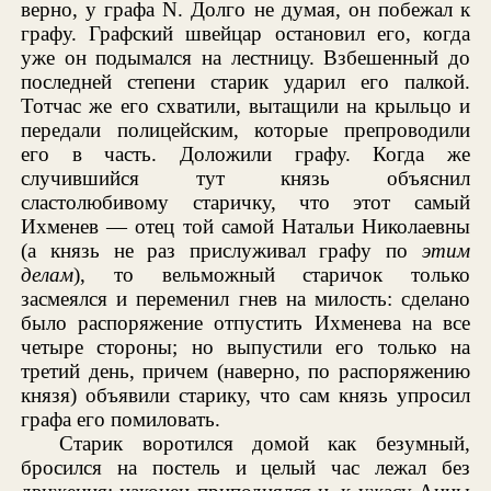
верно, у графа N. Долго не думая, он побежал к
графу. Графский швейцар остановил его, когда
уже он подымался на лестницу. Взбешенный до
последней степени старик ударил его палкой.
Тотчас же его схватили, вытащили на крыльцо и
передали полицейским, которые препроводили
его в часть. Доложили графу. Когда же
случившийся тут князь объяснил
сластолюбивому старичку, что этот самый
Ихменев — отец той самой Натальи Николаевны
(а князь не раз прислуживал графу по
этим
делам
), то вельможный старичок только
засмеялся и переменил гнев на милость: сделано
было распоряжение отпустить Ихменева на все
четыре стороны; но выпустили его только на
третий день, причем (наверно, по распоряжению
князя) объявили старику, что сам князь упросил
графа его помиловать.
Старик воротился домой как безумный,
бросился на постель и целый час лежал без