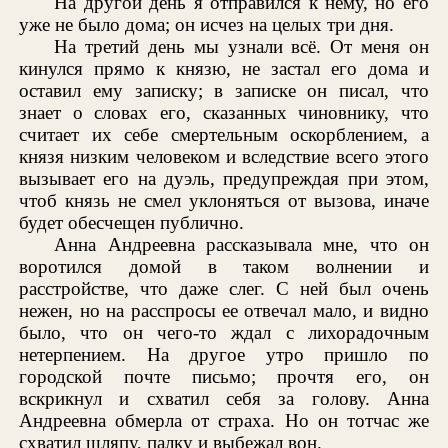
На другой день я отправился к нему, но его
уже не было дома; он исчез на целых три дня.
На третий день мы узнали всё. От меня он
кинулся прямо к князю, не застал его дома и
оставил ему записку; в записке он писал, что
знает о словах его, сказанных чиновнику, что
считает их себе смертельным оскорблением, а
князя низким человеком и вследствие всего этого
вызывает его на дуэль, предупреждая при этом,
чтоб князь не смел уклоняться от вызова, иначе
будет обесчещен публично.
Анна Андреевна рассказывала мне, что он
воротился домой в таком волнении и
расстройстве, что даже слег. С ней был очень
нежен, но на расспросы ее отвечал мало, и видно
было, что он чего-то ждал с лихорадочным
нетерпением. На другое утро пришло по
городской почте письмо; прочтя его, он
вскрикнул и схватил себя за голову. Анна
Андреевна обмерла от страха. Но он тотчас же
схватил шляпу, палку и выбежал вон.