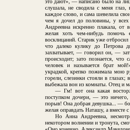
это дают», — написано было на лиц
слушала, не сводила с меня глаз,
каждое слово, и сама шевелила св
чем я дочел до половины, у всех
Андреевна искренно плакала, от 
желая хоть чем-нибудь помочь 
восклицаний. Старик уже отбросил 
что далеко кулику до Петрова дн
захватывает, — говорил он, — зат
происходит; зато познается, что 
человек и называется брат мой!
украдкой, крепко пожимала мою ру
горели, слезинки стояли в глазах; 
выбежала вон из комнаты. Отец и м
— Гм! вот она какая востор
поступком дочери, — это ничего,
порыв! Она добрая девушка... — бор
желая оправдать Наташу, а вместе с
Но Анна Андреевна, несмотр
некотором волнении и тронута, смот
«Оно конечно, Александр Македонски