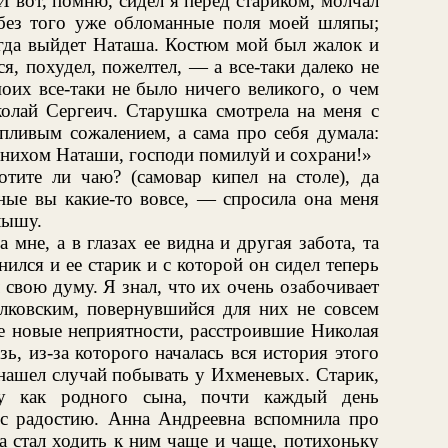
И вот, помню, сидел я перед стариком, молчал
без того уже обломанные поля моей шляпы;
когда выйдет Наташа. Костюм мой был жалок и
я, похудел, пожелтел, — а все-таки далеко не
моих все-таки не было ничего великого, о чем
колай Сергеич. Старушка смотрела на меня с
ливым сожалением, а сама про себя думала:
женихом Наташи, господи помилуй и сохрани!»
тите ли чаю? (самовар кипел на столе), да
ные вы какие-то вовсе, — спросила она меня
лышу.
 мне, а в глазах ее видна и другая забота, та
нился и ее старик и с которой он сидел теперь
свою думу. Я знал, что их очень озабочивает
алковским, повернувшийся для них не совсем
е новые неприятности, расстроившие Николая
ь, из-за которого началась вся история этого
 нашел случай побывать у Ихменевых. Старик,
у как родного сына, почти каждый день
с радостию. Анна Андреевна вспомнила про
а стал ходить к ним чаще и чаще, потихоньку