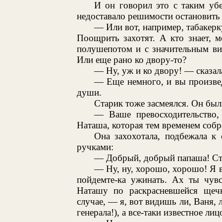
И он говорил это с таким уб
недоставало решимости остановить 
— Или вот, например, табакерку
Поощрить захотят. А кто знает, 
полушепотом и с значительным ви
Или еще рано ко двору-то?
— Ну, уж и ко двору! — сказал
— Еще немного, и вы произвед
души.
Старик тоже засмеялся. Он был
— Ваше превосходительство,
Наташа, которая тем временем собр
Она захохотала, подбежала к
ручками:
— Добрый, добрый папаша! Ста
— Ну, ну, хорошо, хорошо! Я ве
пойдемте-ка ужинать. Ах ты чувс
Наташу по раскрасневшейся щеч
случае, — я, вот видишь ли, Ваня, 
генерала!), а все-таки известное лиц