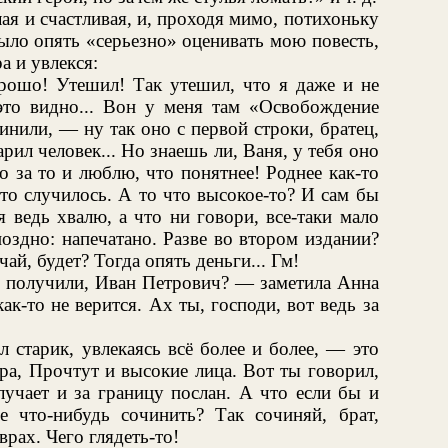
ая и счастливая, и, проходя мимо, потихоньку
ыло опять «серьезно» оценивать мою повесть,
а и увлекся:
рошо! Утешил! Так утешил, что я даже и не
 это видно... Вон у меня там «Освобождение
нили, — ну так оно с первой строки, братец,
арил человек... Но знаешь ли, Ваня, у тебя оно
о за то и люблю, что понятнее! Роднее как-то
это случилось. А то что высокое-то? И сам бы
 ведь хвалю, а что ни говори, все-таки мало
оздно: напечатано. Разве во втором издании?
чай, будет? Тогда опять деньги... Гм!
г получили, Иван Петрович? — заметила Анна
ак-то не верится. Ах ты, господи, вот ведь за
старик, увлекаясь всё более и более, — это
ера, Прочтут и высокие лица. Вот ты говорил,
учает и за границу послан. А что если бы и
что-нибудь сочинить? Так сочиняй, брат,
врах. Чего глядеть-то!