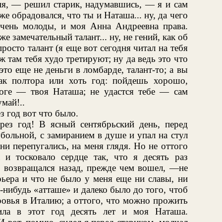
ня, — решил старик, надумавшись, — я и сам
же обрадовался, что ты и Наташа... ну, да чего
чень молоды, и моя Анна Андреевна права.
е замечательный талант... ну, не гений, как об
просто талант (я еще вот сегодня читал на тебя
 там тебя худо третируют; ну да ведь это что
 это еще не деньги в ломбарде, талант-то; а вы
ак полтора или хоть год: пойдешь хорошо,
оге — твоя Наташа; не удастся тебе — сам
май!..
з год вот что было.
рез год! В ясный сентябрьский день, перед
больной, с замиранием в душе и упал на стул
ни перепугались, на меня глядя. Но не оттого
 и тосковало сердце так, что я десять раз
з возвращался назад, прежде чем вошел, —не
рьера и что не было у меня еще ни славы, ни
ой-нибудь «атташе» и далеко было до того, чтоб
ровья в Италию; а оттого, что можно прожить
ила в этот год десять лет и моя Наташа.