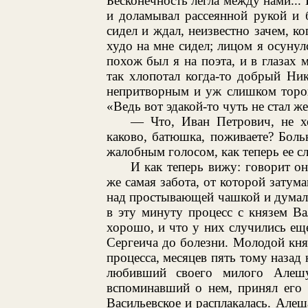
Бесконечность легла между нами... 
и доламывал рассеянной рукой и 
сидел и ждал, неизвестно зачем, 
худо на мне сидел; лицом я осунулс
похож был я на поэта, и в глазах 
так хлопотал когда-то добрый Ни
непритворным и уж слишком тороп
«Ведь вот эдакой-то чуть не стал 
— Что, Иван Петрович, не хо
каково, батюшка, поживаете? Боль
жалобным голосом, как теперь ее с
И как теперь вижу: говорит она
же самая забота, от которой затума
над простывающей чашкой и думал 
в эту минуту процесс с князем В
хорошо, и что у них случились ещ
Сергеича до болезни. Молодой княз
процесса, месяцев пять тому назад
любивший своего милого Алеш
вспоминавший о нем, принял его 
Васильевское и расплакалась. Алеш