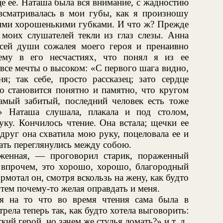
е ее. Наташа была вся внимание, с жадностию
 всматривалась в мои губы, как я произношу
оими хорошенькими губками. И что ж? Прежде
 моих слушателей текли из глаз слезы. Анна
всей души сожалея моего героя и пренаивно
ему в его несчастиях, что понял я из ее
все мечты о высоком: «С первого шага видно,
я; так себе, просто рассказец; зато сердце
о становится понятно и памятно, что кругом
самый забитый, последний человек есть тоже
» Наташа слушала, плакала и под столом,
ку. Кончилось чтение. Она встала; щечки ее
вдруг она схватила мою руку, поцеловала ее и
ать переглянулись между собою.
женная, — проговорил старик, пораженный
 впрочем, это хорошо, хорошо, благородный
мотал он, смотря вскользь на жену, как будто
 тем почему-то желая оправдать и меня.
я на то что во время чтения сама была в
рела теперь так, как будто хотела выговорить:
й герой, но зачем же стулья ломать?» и т. д.