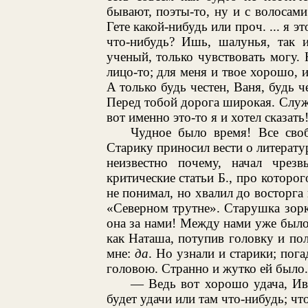
бывают, поэты-то, ну и с волосами 
Гете какой-нибудь или проч. ... я э
что-нибудь? Ишь, шалунья, так и
ученый, только чувствовать могу. 
лицо-то; для меня и твое хорошо, и
А только будь честен, Ваня, будь ч
Перед тобой дорога широкая. Служи 
вот именно это-то я и хотел сказать
Чудное было время! Все своб
Старику приносил вести о литерату
неизвестно почему, начал чрезв
критические статьи Б., про которо
не понимал, но хвалил до восторга 
«Северном трутне». Старушка зорк
она за нами! Между нами уже было 
как Наташа, потупив головку и по
мне:
да
. Но узнали и старики; пог
головою. Странно и жутко ей было.
— Ведь вот хорошо удача, Ив
будет удачи или там что-нибудь; чт