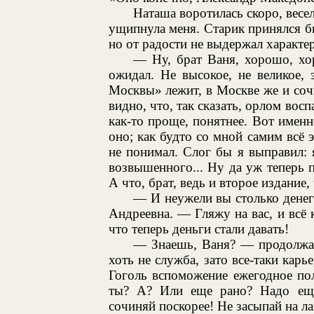
Наташа воротилась скоро, весел
ущипнула меня. Старик принялся б
но от радости не выдержал характер
— Ну, брат Ваня, хорошо, хо
ожидал. Не высокое, не великое,
Москвы» лежит, в Москве же и сочи
видно, что, так сказать, орлом восп
как-то проще, понятнее. Вот именн
оно; как будто со мной самим всё 
не понимал. Слог бы я выправил: я
возвышенного... Ну да уж теперь п
А что, брат, ведь и второе издание, 
— И неужели вы столько дене
Андреевна. — Гляжу на вас, и всё к
что теперь деньги стали давать!
— Знаешь, Ваня? — продолжал 
хоть не служба, зато все-таки карь
Гоголь вспоможение ежегодное пол
ты? А? Или еще рано? Надо еще 
сочиняй поскорее! Не засыпай на ла