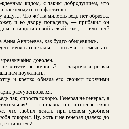
ежденным видом, с таким добродушием, что
и расхолодить его фантазию.
 дадут... Что ж? На милость ведь нет образца.
может, и ко двору попадешь, — прибавил он
дом, прищурив свой левый глаз, — или нет?
а Анна Андреевна, как будто обидевшись.
ете меня в генералы, — отвечал я, смеясь от
 чрезвычайно доволен.
 не хотите ли кушать? — закричала резвая
ала нам поужинать.
 отцу и крепко обняла его своими горячими
рик расчувствовался.
дь так, спроста говорю. Генерал не генерал, а
твительная! — прибавил он, потрепав свою
ке, что любил делать при всяком удобном
любя говорил. Ну, хоть и не генерал (далеко до
о, сочинитель!