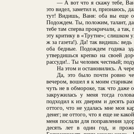
— А вот что я скажу тебе, Ва
это видел, заметил и, признаюсь, да
тут! Видишь, Ваня: оба вы еще о
Подождем. Ты, положим, талант, даж
тебе там сперва прокричали, а так, 
эту критику в «Трутне»; слишком уж
ж за газета!). Да! так видишь: ведь
оба бедные. Подождем годика эд
утвердишься крепко на своей дор
рассуди!.. Ты человек честный; поду
На этом и остановились. А чере
Да, это было почти ровно че
вечером, вошел я к моим старикам 
чуть не в обмороке, так что даже о
закружилась у меня тогда голова
подходил к их дверям и десять ра
оттого, что не удалась мне моя ка
денег; не оттого, что я еще не как
меня послали для поправления здо
десять лет в один год, и прож