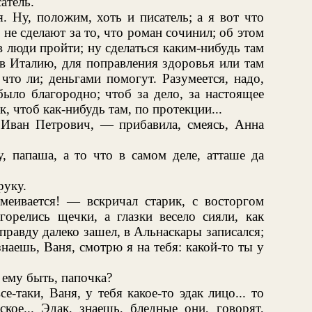
атель.
. Ну, положим, хоть и писатель; а я вот что
, не сделают за то, что роман сочинил; об этом
в люди пройти; ну сделаться каким-нибудь там
 в Италию, для поправления здоровья или там
что ли; деньгами помогут. Разумеется, надо,
было благородно; чтоб за дело, за настоящее
ак, чтоб как-нибудь там, по протекции...
 Иван Петрович, — прибавила, смеясь, Анна
, папаша, а то что в самом деле, атташе да
руку.
еивается! — вскричал старик, с восторгом
горелись щечки, а глазки весело сияли, как
вправду далеко зашел, в Альнаскары записался;
 знаешь, Ваня, смотрю я на тебя: какой-то ты у
 ему быть, папочка?
е-таки, Ваня, у тебя какое-то эдак лицо... то
ское... Эдак, знаешь, бледные они, говорят,