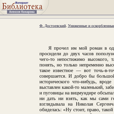
Ф. Достоевский
.
Униженные и оскорбленны
Я прочел им мой роман в оди
просидели до двух часов пополун
чего-то непостижимо высокого, т
понять, но только непременно высо
такое известное — вот точь-в-т
совершается. И добро бы большой
исторического что-нибудь, вроде
выставлен какой-то маленький, заб
и пуговицы на вицмундире обсыпали
ни дать ни взять, как мы сами г
взглядывала на Николая Сергеич
обиделась: «Ну стоит, право, такой