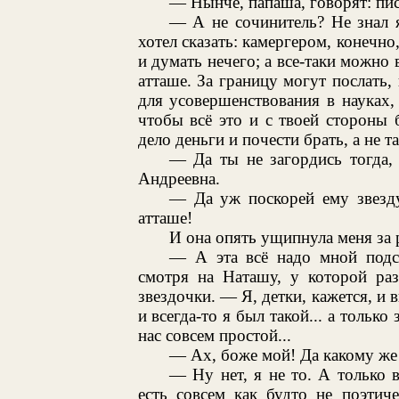
— Нынче, папаша, говорят: пис
— А не сочинитель? Не знал я
хотел сказать: камергером, конечно
и думать нечего; а все-таки можно 
атташе. За границу могут послать,
для усовершенствования в науках, 
чтобы всё это и с твоей стороны 
дело деньги и почести брать, а не т
— Да ты не загордись тогда,
Андреевна.
— Да уж поскорей ему звезду
атташе!
И она опять ущипнула меня за 
— А эта всё надо мной подсм
смотря на Наташу, у которой раз
звездочки. — Я, детки, кажется, и 
и всегда-то я был такой... а только
нас совсем простой...
— Ах, боже мой! Да какому же
— Ну нет, я не то. А только вс
есть совсем как будто не поэтиче