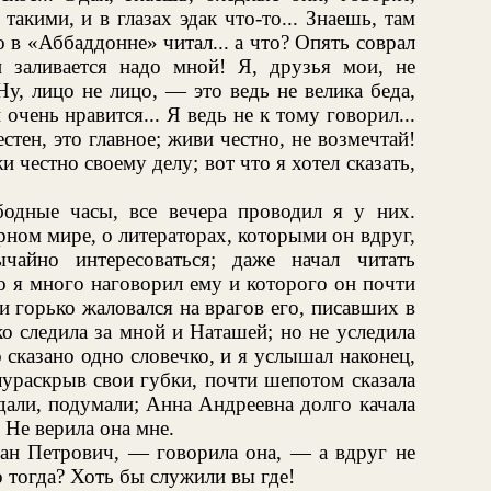
такими, и в глазах эдак что-то... Знаешь, там
то в «Аббаддонне» читал... а что? Опять соврал
 заливается надо мной! Я, друзья мои, не
Ну, лицо не лицо, — это ведь не велика беда,
 очень нравится... Я ведь не к тому говорил...
естен, это главное; живи честно, не возмечтай!
честно своему делу; вот что я хотел сказать,
!
одные часы, все вечера проводил я у них.
рном мире, о литераторах, которыми он вдруг,
ычайно интересоваться; даже начал читать
го я много наговорил ему и которого он почти
и горько жаловался на врагов его, писавших в
о следила за мной и Наташей; но не уследила
сказано одно словечко, и я услышал наконец,
лураскрыв свои губки, почти шепотом сказала
адали, подумали; Анна Андреевна долго качала
 Не верила она мне.
ан Петрович, — говорила она, — а вдруг не
о тогда? Хоть бы служили вы где!