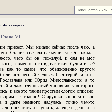
е
.
Часть первая
Глава VI
н присест. Мы начали сейчас после чаю, а
очи. Старик сначала нахмурился. Он ожидал
акого, чего бы он, пожалуй, и сам не мог
кого; а вместо того вдруг такие будни и всё
очь как то самое, что обыкновенно кругом
 или интересный человек был герой, или из
 Рославлева или Юрия Милославского; а то
итый и даже глуповатый чиновник, у которого
сь; и всё это таким простым слогом описано,
оворим... Странно! Старушка вопросительно
а и даже немного надулась, точно чем-то
 вздор печатать и слушать, да еще и деньги за