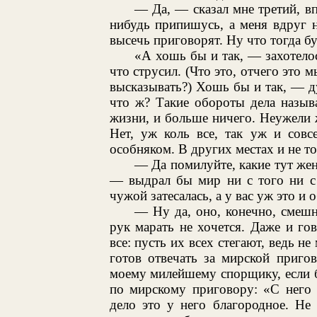
— Да, — сказал мне третий, в
нибудь припишусь, а меня вдруг 
высечь приговорят. Ну что тогда бу
«А хошь бы и так, — захотелось
что струсил. (Что это, отчего это
высказывать?) Хошь бы и так, — д
что ж? Такие обороты дела назыв
жизни, и больше ничего. Неужели ж
Нет, уж коль все, так уж и совс
особняком. В других местах и не т
— Да помилуйте, какие тут же
— выдрал бы мир ни с того ни с 
чужой затесалась, а у вас уж это и 
— Ну да, оно, конечно, смешно
рук марать не хочется. Даже и го
все: пусть их всех стегают, ведь не
готов отвечать за мирской приго
моему милейшему спорщику, если 
по мирскому приговору: «С него 
дело это у него благородное. Не