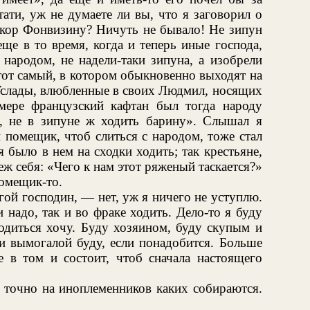
тати, уж не думаете ли вы, что я заговорил о
укор Фонвизину? Ничуть не бывало! Не зипун
еще в то время, когда и теперь иные господа,
 народом, не надели-таки зипуна, а изобрели
тот самый, в котором обыкновенно выходят на
Услады, влюбленные в своих Людмил, носящих
мере французский кафтан был тогда народу
но, не в зипуне ж ходить барину». Слышал я
 помещик, чтоб слиться с народом, тоже стал
 было в нем на сходки ходить; так крестьяне,
меж себя: «Чего к нам этот ряженый таскается?»
помещик-то.
гой господин, — нет, уж я ничего не уступлю.
 надо, так и во фраке ходить. Дело-то я буду
ходиться хочу. Буду хозяином, буду скупым и
и вымогалой буду, если понадобится. Больше
е в том и состоит, чтоб сначала настоящего
 точно на иноплеменников каких собираются.