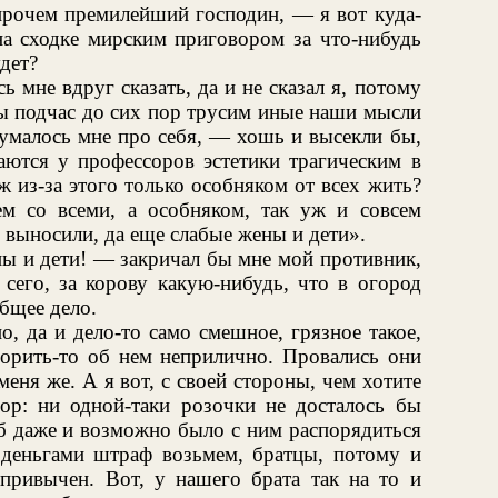
прочем премилейший господин, — я вот куда-
на сходке мирским приговором за что-нибудь
дет?
 мне вдруг сказать, да и не сказал я, потому
 мы подчас до сих пор трусим иные наши мысли
умалось мне про себя, — хошь и высекли бы,
аются у профессоров эстетики трагическим в
 из-за этого только особняком от всех жить?
ем со всеми, а особняком, так уж и совсем
о выносили, да еще слабые жены и дети».
ны и дети! — закричал бы мне мой противник,
сего, за корову какую-нибудь, что в огород
общее дело.
, да и дело-то само смешное, грязное такое,
ворить-то об нем неприлично. Провались они
 меня же. А я вот, с своей стороны, чем хотите
вор: ни одной-таки розочки не досталось бы
б даже и возможно было с ним распорядиться
деньгами штраф возьмем, братцы, потому и
 привычен. Вот, у нашего брата так на то и