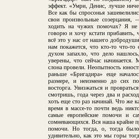
эффект. «Умри, Денис, лучше нич
Все как бы спросонья зашевелилис
свои произвольные созерцания, 
ходить на чужих помочах? Я не
говорю и хочу кстати прибавить, 
всё это у нас от нашего добродуши
нам покажется, что кто-то что-то 
духом запахло, что дело нашлось
уверены, что сейчас начинается.
слона провели. Неопытность юности
раньше «Бригадира» еще началос
размере, и неизменно до сих п
восторга. Увизжаться и провраться
смотришь, года через два и расход
хоть еще сто раз начинай. Что же к
время в массе-то почти ведь никт
самые европейские помочи и са
сомневающихся. Вся наша крайне пр
помочи. Но тогда, о, тогда был
удивительно, как это мы горы тогд