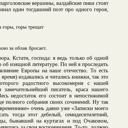
парголовские вершины, валдайские пики стоят
минал один тогдашний поэт про одного героя,
а горы, горы трещат
ою за облак бросает.
ора. Кстати, господа: я ведь только об одной
о об изящной литературе. По ней я проследить
 влияние Европы на наше отечество. То есть
о время) издавались и читались книжки, так это
которого радостного высокомерия с нашей
 замечательнейший писатель, краса нашего
Весь недостаток его состоит в непостижимой
ще полного собрания своих сочинений. Ну так
Современнике» очень давно уже «Записки моего
сать тогда этот дебелый, семидесятилетний,
ды, бывавший на куртагах и под Очаковом,
нявшись за свои воспоминания. То-то, должно