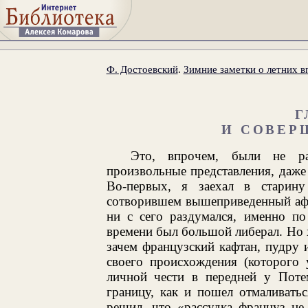
Ф. Достоевский
.
Зимние заметки о летних в
Г
И СОВЕР
Это, впрочем, были не раз
произвольные представления, даже 
Во-первых, я заехал в старину
сотворившем вышеприведенный афор
ни с сего раздумался, именно по
времени был большой либерал. Но х
зачем французский кафтан, пудру 
своего происхождения (которого 
личной чести в передней у Поте
границу, как и пошел отмаливать
решил, что «рассудка француз не