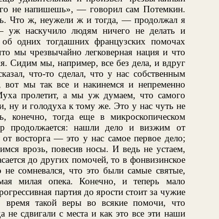
его не напишешь», — говорил сам Потемкин.
ь. Что ж, неужели ж и тогда, — продолжал я
— уж наскучило людям ничего не делать и
 об одних тогдашних французских помочах
что мы чрезвычайно легковерная нация и что
я. Сидим мы, например, все без дела, и вдруг
сказал, что-то сделал, что у нас собственным
, вот мы так все и накинемся и непременно
 Муха пролетит, а мы уж думаем, что самого
, ну и голодуха к тому же. Это у нас чуть не
ь, конечно, тогда еще в микроскопическом
ор продолжается: нашли дело и визжим от
 от восторга — это у нас самое первое дело;
имся врозь, повесив носы. И ведь не устаем,
асается до других помочей, то в фонвизинское
о не сомневался, что это были самые святые,
мая милая опека. Конечно, и теперь мало
огрессивная партия до ярости стоит за чужие
о время такой веры во всякие помочи, что
а не сдвигали с места и как это все эти наши