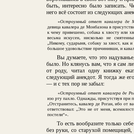
быть, интересно было записать. Ч
него всё состоит из следующих ане
«
Остроумный ответ кавалера де 
девица кавалера де Монбазона в присутств
к чему привешено, собака к хвосту или хв
весьма искусен, нисколько не смятенны
„Никому, сударыня, собаку за хвост, как и
большое удовольствие причинивши, и кавале
Вы думаете, что это надуванье,
было. Но клянусь вам, что я сам ли
от роду, читал одну книжку ека
следующий анекдот. Я тогда же ег
— и с тех пор не забыл:
«
Остроумный ответ кавалера де Ро
изо рту пахло. Однажды, присутствуя при 
„Отстранитесь, кавалер де Роган, ибо от в
ответствовал: „Это не от меня, всемилост
постели“».
То есть вообразите только себ
без руки, со старухой помещицей,