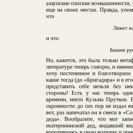
алаунские плоские возвышенности, 
еще на своих местах. Правда, упо
что
Ляжет н
и что
Башни рук
Но, кажется, это была только метаф
литературе теперь говорю, и именн
хочу постепенное и благотворное
какие тогда (до «Бригадира» и в ег
представить себе нельзя без не
стороны! Есть у нас теперь один
времени, некто Кузьма Прутков. 
скромности: до сих пор не издал е
вот, раз напечатал он в смеси в «
деда». Вообразите, что мог запи
екатерининский дед, видавший ви
воротившись в свою вотчину и при