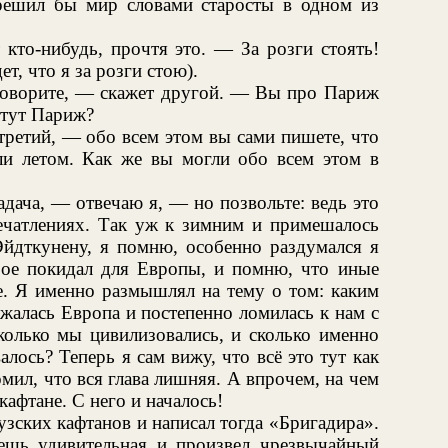
орешил бы мир словами старосты в одном из
кто-нибудь, прочтя это. — За розги стоять!
ет, что я за розги стою).
говорите, — скажет другой. — Вы про Париж
е тут Париж?
третий, — обо всем этом вы сами пишете, что
ли летом. Как же вы могли обо всем этом в
адача, — отвечаю я, — но позвольте: ведь это
ечатлениях. Так уж к зимним и примешалось
Эйдткунену, я помню, особенно раздумался я
орое покидал для Европы, и помню, что иные
е. Я именно размышлял на тему о том: каким
ажалась Европа и постепенно ломилась к нам с
сколько мы цивилизовались, и сколько именно
лось? Теперь я сам вижу, что всё это тут как
мил, что вся глава лишняя. А впрочем, на чем
кафтане. С него и началось!
узских кафтанов и написал тогда «Бригадира».
ещь удивительная и произвел чрезвычайный