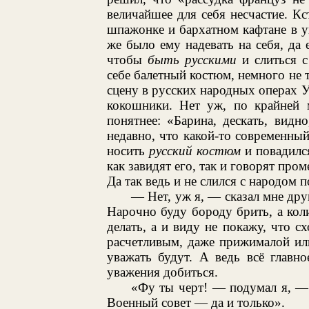
величайшее для себя несчастие. Кс
шпажонке и бархатном кафтане в 
же было ему надевать на себя, да 
чтобы
быть русскими
и слиться с
себе балетный костюм, немного не 
сцену в русских народных операх 
кокошники. Нет уж, по крайней 
понятнее: «Барина, дескать, вид
недавно, что какой-то современный
носить
русский костюм
и повадился
как завидят его, так и говорят про
Да так ведь и не слился с народом 
— Нет, уж я, — сказал мне дру
Нарочно буду бороду брить, а коли
делать, а и виду не покажу, что с
расчетливым, даже прижималой ил
уважать будут. А ведь всё главно
уважения добиться.
«Фу ты черт! — подумал я, —
Военный совет — да и только».