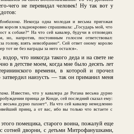
его-чего не перевидал человек! Ну так вот у
кдотов:
Монбазона
. Некогда одна молодая и весьма пригожая
ии короля хладнокровно спрашивала: „Государь мой, что
ост к собаке?“ На что сей кавалер, будучи в отповедях
м, но, напротив, постоянным голосом ответствовал:
 за голову, взять невозбранно“. Сей ответ оному королю
р тот не без награды за него остался».
 вздор, что никогда такого деда и на свете не
чно в детстве моем, когда мне было десять лет
терининского времени, в которой и прочел
о затвердил наизусть — так он приманил меня
гана
. Известно, что у кавалера де Рогана весьма дурно
пробуждении принца де Конде, сей последний сказал ему:
ас весьма дурно пахнет“. На что сей кавалер немедленно
ивейший принц, а от вас, ибо вы только что встаете с
е этого помещика, старого воина, пожалуй еще
 с сотней дворни, с детьми Митрофанушками,