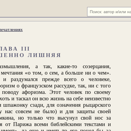
печатлениях
ЛАВА III
ШЕННО ЛИШНЯЯ
мышления, а так, какие-то созерцания,
мечтания «о том, о сем, а больше ни о чем».
 и раздумался прежде всего о человеке,
изм о французском рассудке, так, ни с того
 поводу афоризма. Этот человек по своему
оть и таскал он всю жизнь на себе неизвестно
и шпажонку сзади, для означения рыцарского
у нас совсем не было) и для защиты своей
мкина, но только что высунул свой нос за
ся от Парижа всеми библейскими текстами и
 имеет», да еще и иметь-то его почел бы за