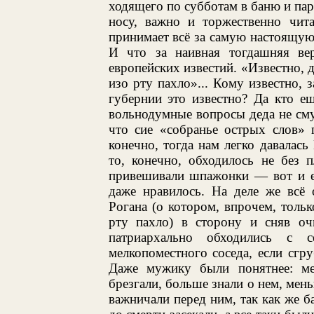
ходящего по субботам в баню и паря
носу, важно и торжественно чит
принимает всё за самую настоящую 
И что за наивная тогдашняя ве
европейских известий. «Известно, д
изо рту пахло»... Кому известно, 
губернии это известно? Да кто е
вольнодумные вопросы деда не сму
что сие «собранье острых слов» 
конечно, тогда нам легко давалась
то, конечно, обходилось не без 
привешивали шпажонки — вот и ев
даже нравилось. На деле же всё 
Рогана (о котором, впрочем, тольк
рту пахло) в сторону и сняв очк
патриархально обходились с 
мелкопоместного соседа, если сгр
Даже мужику были понятнее: ме
брезгали, больше знали о нем, ме
важничали перед ним, так как же б