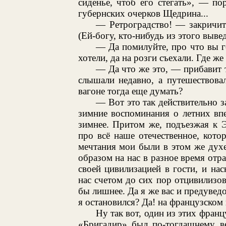
сиденье, чтоб его стегать», — п
губернских очерков Щедрина...
— Ретроградство! — закричит 
(Ей-богу, кто-нибудь из этого вывед
— Да помилуйте, про что вы 
хотели, да на розги съехали. Где ж
— Да что же это, — прибавит 
слышали недавно, а путешествова
вагоне тогда еще думать?
— Вот это так действительно з
зимние воспоминания о летних вп
зимнее. Притом же, подъезжая к 
про всё наше отечественное, кот
мечтания мои были в этом же дух
образом на нас в разное время отр
своей цивилизацией в гости, и на
нас счетом до сих пор отцивилизова
бы лишнее. Да я же вас и предуведо
я остановился? Да! на французском 
Ну так вот, один из этих франц
«Бригадир» был по-тогдашнему в