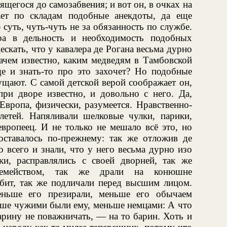
щегося до самозабвения; и вот он, в очках на
ает по складам подобные анекдоты, да еще
суть, чуть-чуть не за обязанность по службе.
ра в дельность и необходимость подобных
ескать, что у кавалера де Рогана весьма дурно
зачем известно, каким медведям в Тамбовской
ще и знать-то про это захочет? Но подобные
щают. С самой детской верой соображает он,
при дворе известно, и довольно с него. Да,
 Европа, физически, разумеется. Нравственно-
плетей. Напяливали шелковые чулки, парики,
ропеец. И не только не мешало всё это, но
оставалось по-прежнему: так же отложив де
о всего и знали, что у него весьма дурно изо
и, расправлялись с своей дворней, так же
семейством, так же драли на конюшне
убит, так же подличали перед высшим лицом.
ньше его презирали, меньше его обычаем
ньше чужими были ему, меньше немцами: А что
арину не поважничать, — на то барин. Хоть и