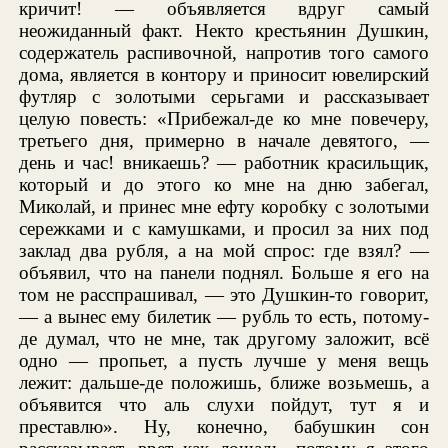
кричит! — объявляется вдруг самый
неожиданный факт. Некто крестьянин Душкин,
содержатель распивочной, напротив того самого
дома, является в контору и приносит ювелирский
футляр с золотыми серьгами и рассказывает
целую повесть: «Прибежал-де ко мне повечеру,
третьего дня, примерно в начале девятого, —
день и час! вникаешь? — работник красильщик,
который и до этого ко мне на дню забегал,
Миколай, и принес мне ефту коробку с золотыми
сережками и с камушками, и просил за них под
заклад два рубля, а на мой спрос: где взял? —
объявил, что на панели поднял. Больше я его на
том не расспрашивал, — это Душкин-то говорит,
— а вынес ему билетик — рубль то есть, потому-
де думал, что не мне, так другому заложит, всё
одно — пропьет, а пусть лучше у меня вещь
лежит: дальше-де положишь, ближе возьмешь, а
объявится что аль слухи пойдут, тут я и
преставлю». Ну, конечно, бабушкин сон