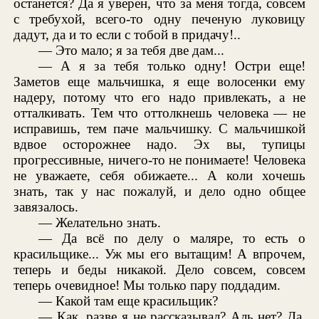
останется? Да я уверен, что за меня тогда, совсем
с требухой, всего-то одну печеную луковицу
дадут, да и то если с тобой в придачу!..
— Это мало; я за тебя две дам...
— А я за тебя только одну! Остри еще!
Заметов еще мальчишка, я еще волосенки ему
надеру, потому что его надо привлекать, а не
отталкивать. Тем что оттолкнешь человека — не
исправишь, тем паче мальчишку. С мальчишкой
вдвое осторожнее надо. Эх вы, тупицы
прогрессивные, ничего-то не понимаете! Человека
не уважаете, себя обижаете... А коли хочешь
знать, так у нас пожалуй, и дело одно общее
завязалось.
— Желательно знать.
— Да всё по делу о маляре, то есть о
красильщике... Уж мы его вытащим! А впрочем,
теперь и беды никакой. Дело совсем, совсем
теперь очевидное! Мы только пару поддадим.
— Какой там еще красильщик?
— Как, разве я не рассказывал? Аль нет? Да,