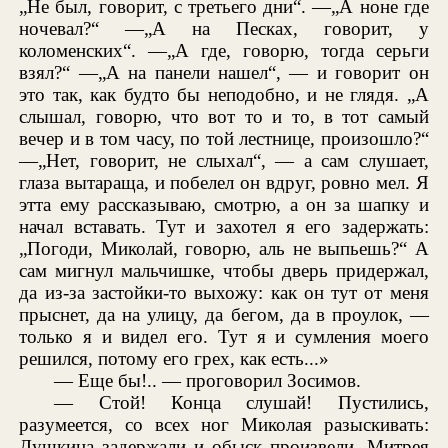
„Не был, говорит, с третьего дни“. —„А ноне где
ночевал?“ —„А на Песках, говорит, у
коломенских“. —„А где, говорю, тогда серьги
взял?“ —„А на панели нашел“, — и говорит он
это так, как будто бы неподобно, и не глядя. „А
слышал, говорю, что вот то и то, в тот самый
вечер и в том часу, по той лестнице, произошло?“
—„Нет, говорит, не слыхал“, — а сам слушает,
глаза вытараща, и побелел он вдруг, ровно мел. Я
этта ему рассказываю, смотрю, а он за шапку и
начал вставать. Тут и захотел я его задержать:
„Погоди, Миколай, говорю, аль не выпьешь?“ А
сам мигнул мальчишке, чтобы дверь придержал,
да из-за застойки-то выхожу: как он тут от меня
прыснет, да на улицу, да бегом, да в проулок, —
только я и видел его. Тут я и сумления моего
решился, потому его грех, как есть...»
— Еще бы!.. — проговорил Зосимов.
— Стой! Конца слушай! Пустились,
разумеется, со всех ног Миколая разыскивать:
Душкина задержали и обыск произвели, Митрея