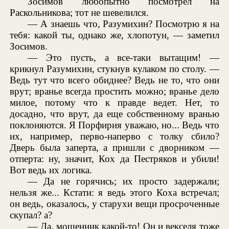
Зосимов любопытно посмотрел на
Раскольникова; тот не шевелился.
— А знаешь что, Разумихин? Посмотрю я на
тебя: какой ты, однако же, хлопотун, — заметил
Зосимов.
— Это пусть, а все-таки вытащим! —
крикнул Разумихин, стукнув кулаком по столу. —
Ведь тут что всего обиднее? Ведь не то, что они
врут; вранье всегда простить можно; вранье дело
милое, потому что к правде ведет. Нет, то
досадно, что врут, да еще собственному вранью
поклоняются. Я Порфирия уважаю, но... Ведь что
их, например, перво-наперво с толку сбило?
Дверь была заперта, а пришли с дворником —
отперта: ну, значит, Кох да Пестряков и убили!
Вот ведь их логика.
— Да не горячись; их просто задержали;
нельзя же... Кстати: я ведь этого Коха встречал;
он ведь, оказалось, у старухи вещи просроченные
скупал? а?
— Да, мошенник какой-то! Он и векселя тоже