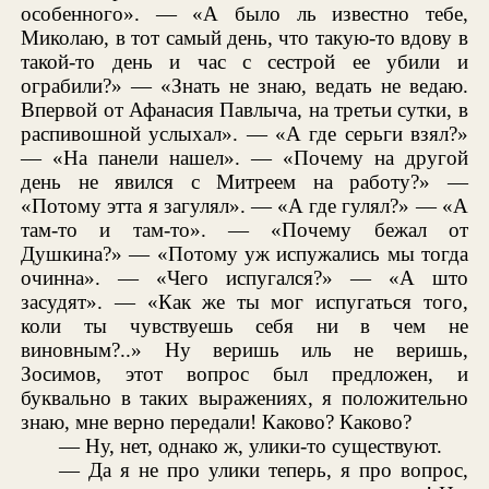
особенного». — «А было ль известно тебе,
Миколаю, в тот самый день, что такую-то вдову в
такой-то день и час с сестрой ее убили и
ограбили?» — «Знать не знаю, ведать не ведаю.
Впервой от Афанасия Павлыча, на третьи сутки, в
распивошной услыхал». — «А где серьги взял?»
— «На панели нашел». — «Почему на другой
день не явился с Митреем на работу?» —
«Потому этта я загулял». — «А где гулял?» — «А
там-то и там-то». — «Почему бежал от
Душкина?» — «Потому уж испужались мы тогда
очинна». — «Чего испугался?» — «А што
засудят». — «Как же ты мог испугаться того,
коли ты чувствуешь себя ни в чем не
виновным?..» Ну веришь иль не веришь,
Зосимов, этот вопрос был предложен, и
буквально в таких выражениях, я положительно
знаю, мне верно передали! Каково? Каково?
— Ну, нет, однако ж, улики-то существуют.
— Да я не про улики теперь, я про вопрос,