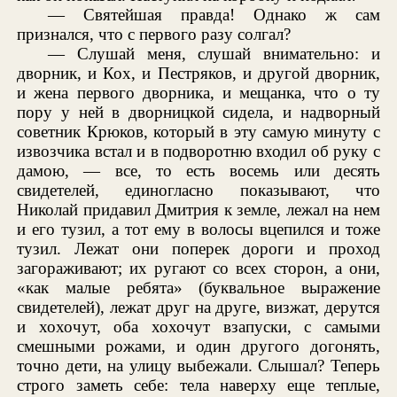
— Святейшая правда! Однако ж сам
признался, что с первого разу солгал?
— Слушай меня, слушай внимательно: и
дворник, и Кох, и Пестряков, и другой дворник,
и жена первого дворника, и мещанка, что о ту
пору у ней в дворницкой сидела, и надворный
советник Крюков, который в эту самую минуту с
извозчика встал и в подворотню входил об руку с
дамою, — все, то есть восемь или десять
свидетелей, единогласно показывают, что
Николай придавил Дмитрия к земле, лежал на нем
и его тузил, а тот ему в волосы вцепился и тоже
тузил. Лежат они поперек дороги и проход
загораживают; их ругают со всех сторон, а они,
«как малые ребята» (буквальное выражение
свидетелей), лежат друг на друге, визжат, дерутся
и хохочут, оба хохочут взапуски, с самыми
смешными рожами, и один другого догонять,
точно дети, на улицу выбежали. Слышал? Теперь
строго заметь себе: тела наверху еще теплые,