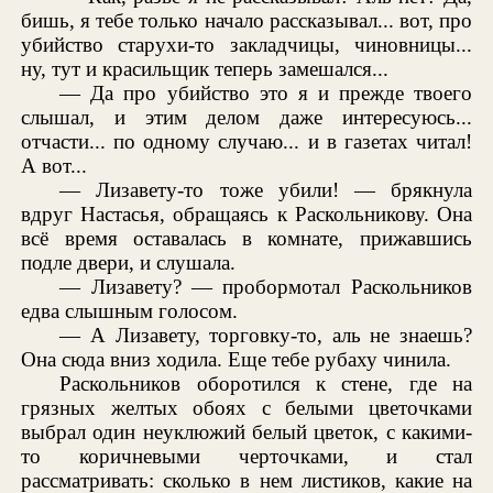
бишь, я тебе только начало рассказывал... вот, про
убийство старухи-то закладчицы, чиновницы...
ну, тут и красильщик теперь замешался...
— Да про убийство это я и прежде твоего
слышал, и этим делом даже интересуюсь...
отчасти... по одному случаю... и в газетах читал!
А вот...
— Лизавету-то тоже убили! — брякнула
вдруг Настасья, обращаясь к Раскольникову. Она
всё время оставалась в комнате, прижавшись
подле двери, и слушала.
— Лизавету? — пробормотал Раскольников
едва слышным голосом.
— А Лизавету, торговку-то, аль не знаешь?
Она сюда вниз ходила. Еще тебе рубаху чинила.
Раскольников оборотился к стене, где на
грязных желтых обоях с белыми цветочками
выбрал один неуклюжий белый цветок, с какими-
то коричневыми черточками, и стал
рассматривать: сколько в нем листиков, какие на