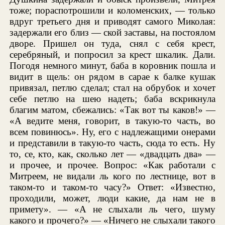
тоже; пораспотрошили и коломенских, — только
вдруг третьего дня и приводят самого Миколая:
задержали его близ — ской заставы, на постоялом
дворе. Пришел он туда, снял с себя крест,
серебряный, и попросил за крест шкалик. Дали.
Погодя немного минут, баба в коровник пошла и
видит в щель: он рядом в сарае к балке кушак
привязал, петлю сделал; стал на обрубок и хочет
себе петлю на шею надеть; баба вскрикнула
благим матом, сбежались: «Так вот ты каков!» —
«А ведите меня, говорит, в такую-то часть, во
всем повинюсь». Ну, его с надлежащими онерами
и представили в такую-то часть, сюда то есть. Ну
то, се, кто, как, сколько лет — «двадцать два» —
и прочее, и прочее. Вопрос: «Как работали с
Митреем, не видали ль кого по лестнице, вот в
таком-то и таком-то часу?» Ответ: «Известно,
проходили, может, люди какие, да нам не в
примету». — «А не слыхали ль чего, шуму
какого и прочего?» — «Ничего не слыхали такого