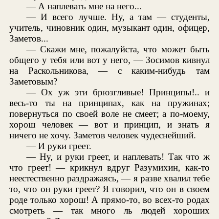
— А наплевать мне на него...
— И всего лучше. Ну, а там — студенты,
учитель, чиновник один, музыкант один, офицер,
Заметов...
— Скажи мне, пожалуйста, что может быть
общего у тебя или вот у него, — Зосимов кивнул
на Раскольникова, — с каким-нибудь там
Заметовым?
— Ох уж эти брюзгливые! Принципы!.. и
весь-то ты на принципах, как на пружинах;
повернуться по своей воле не смеет; а по-моему,
хорош человек — вот и принцип, и знать я
ничего не хочу. Заметов человек чудеснейший.
— И руки греет.
— Ну, и руки греет, и наплевать! Так что ж
что греет! — крикнул вдруг Разумихин, как-то
неестественно раздражаясь, — я разве хвалил тебе
то, что он руки греет? Я говорил, что он в своем
роде только хорош! А прямо-то, во всех-то родах
смотреть — так много ль людей хороших