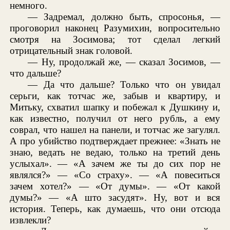
немного.
— Задремал, должно быть, спросонья, —
проговорил наконец Разумихин, вопросительно
смотря на Зосимова; тот сделал легкий
отрицательный знак головой.
— Ну, продолжай же, — сказал Зосимов, —
что дальше?
— Да что дальше? Только что он увидал
серьги, как тотчас же, забыв и квартиру, и
Митьку, схватил шапку и побежал к Душкину и,
как известно, получил от него рубль, а ему
соврал, что нашел на панели, и тотчас же загулял.
А про убийство подтверждает прежнее: «Знать не
знаю, ведать не ведаю, только на третий день
услыхал». — «А зачем же ты до сих пор не
являлся?» — «Со страху». — «А повеситься
зачем хотел?» — «От думы». — «От какой
думы?» — «А што засудят». Ну, вот и вся
история. Теперь, как думаешь, что они отсюда
извлекли?