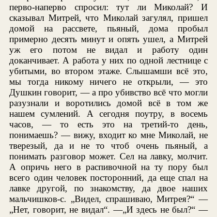
перво-наперво спросил: тут ли Миколай? И
сказывал Митрей, что Миколай загулял, пришел
домой на рассвете, пьяный, дома пробыл
примерно десять минут и опять ушел, а Митрей
уж его потом не видал и работу один
доканчивает. А работа у них по одной лестнице с
убитыми, во втором этаже. Слышамши всё это,
мы тогда никому ничего не открыли, — это
Душкин говорит, — а про убивство всё что могли
разузнали и воротились домой всё в том же
нашем сумлений. А сегодня поутру, в восемь
часов, — то есть это на третий-то день,
понимаешь? — вижу, входит ко мне Миколай, не
тверезый, да и не то чтоб очень пьяный, а
понимать разговор может. Сел на лавку, молчит.
А опричь него в распивочной на ту пору был
всего один человек посторонний, да еще спал на
лавке другой, по знакомству, да двое наших
мальчишков-с. „Видел, спрашиваю, Митрея?“ —
„Нет, говорит, не видал“. —„И здесь не был?“ —