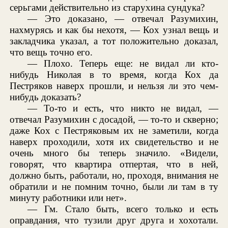
серьгами действительно из старухина сундука?
— Это доказано, — отвечал Разумихин,
нахмурясь и как бы нехотя, — Кох узнал вещь и
закладчика указал, а тот положительно доказал,
что вещь точно его.
— Плохо. Теперь еще: не видал ли кто-
нибудь Николая в то время, когда Кох да
Пестряков наверх прошли, и нельзя ли это чем-
нибудь доказать?
— То-то и есть, что никто не видал, —
отвечал Разумихин с досадой, — то-то и скверно;
даже Кох с Пестряковым их не заметили, когда
наверх проходили, хотя их свидетельство и не
очень много бы теперь значило. «Видели,
говорят, что квартира отпертая, что в ней,
должно быть, работали, но, проходя, внимания не
обратили и не помним точно, были ли там в ту
минуту работники или нет».
— Гм. Стало быть, всего только и есть
оправдания, что тузили друг друга и хохотали.