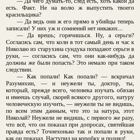
— Да чего думать-то, след есть, хоть какой да
есть. Факт. Не на волю ж выпустить твоего
красильщика?
— Да ведь они ж его прямо в убийцы теперь
записали! У них уж и сомнений нет никаких...
— Да врешь; горячишься. Ну, а серьги?
Согласись сам, что коли в тот самый день и час к
Николаю из старухина сундука попадают серьги в
руки, — согласись сам, что они как-нибудь да
должны же были попасть? Это немало при таком
следствии.
— Как попали! Как попали? — вскричал
Разумихин, — и неужели ты, доктор, ты,
который, прежде всего, человека изучать обязан
и имеешь случай, скорей всякого другого, натуру
человеческую изучить, — неужели ты не видишь,
по всем этим данным, что это за натура, этот
Николай? Неужели не видишь, с первого же разу,
что всё, что он показал при допросах, святейшая
правда есть? Точнехонько так и попали в руки,
как он показал. Наступил на коробку и поднял!