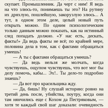
скупает. Промышленник. Да черт с ним! Я ведь
на что злюсь-то, понимаешь ты это? На рутину
их дряхлую, пошлейшую, закорузлую злюсь... А
тут, в одном этом деле, целый новый путь
открыть можно. По одним психологическим
только данным можно показать, как на истинный
след попадать должно. «У нас есть, дескать,
факты!» Да ведь факты не всё; по крайней мере,
половина дела в том, как с фактами обращаться
умеешь!
— А ты с фактами обращаться умеешь?
— Да ведь нельзя же молчать, когда
чувствуешь, ощупом чувствуешь, что вот мог бы
делу помочь, кабы... Эх!.. Ты дело-то подробно
знаешь?
— Да вот про красильщика жду.
— Да, бишь! Ну слушай историю: ровно на
третий день после, убийства, поутру, когда они
там нянчились еще с Кохом да Пестряковым, —
хотя те каждый свой шаг доказали: очевидность