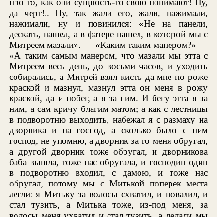
про то, как они сущность-то свою понимают! Ну,
да черт!.. Ну, так жали его, жали, нажимали,
нажимали, ну и повинился: «Не на панели,
дескать, нашел, а в фатере нашел, в которой мы с
Митреем мазали». — «Каким таким манером?» —
«А таким самым манером, что мазали мы этта с
Митреем весь день, до восьми часов, и уходить
собирались, а Митрей взял кисть да мне по роже
краской и мазнул, мазнул этта он меня в рожу
краской, да и побег, а я за ним. И бегу этта я за
ним, а сам кричу благим матом; а как с лестницы
в подворотню выходить, набежал я с размаху на
дворника и на господ, а сколько было с ним
господ, не упомню, а дворник за то меня обругал,
а другой дворник тоже обругал, и дворникова
баба вышла, тоже нас обругала, и господин один
в подворотню входил, с дамою, и тоже нас
обругал, потому мы с Митькой поперек места
легли: я Митьку за волосы схватил, и повалил, и
стал тузить, а Митька тоже, из-под меня, за
волосы меня ухватил и стал тузить, а делали мы