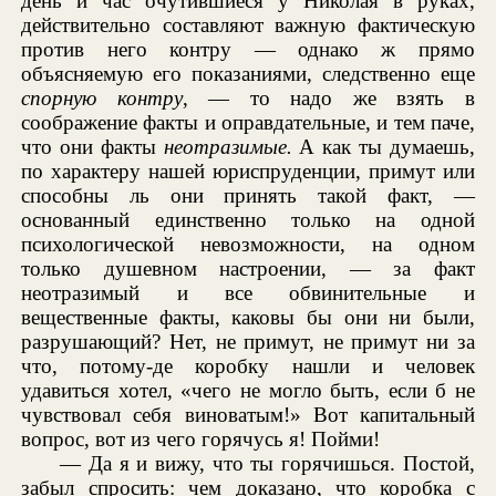
день и час очутившиеся у Николая в руках,
действительно составляют важную фактическую
против него контру — однако ж прямо
объясняемую его показаниями, следственно еще
спорную контру
, — то надо же взять в
соображение факты и оправдательные, и тем паче,
что они факты
неотразимые.
А как ты думаешь,
по характеру нашей юриспруденции, примут или
способны ль они принять такой факт, —
основанный единственно только на одной
психологической невозможности, на одном
только душевном настроении, — за факт
неотразимый и все обвинительные и
вещественные факты, каковы бы они ни были,
разрушающий? Нет, не примут, не примут ни за
что, потому-де коробку нашли и человек
удавиться хотел, «чего не могло быть, если б не
чувствовал себя виноватым!» Вот капитальный
вопрос, вот из чего горячусь я! Пойми!
— Да я и вижу, что ты горячишься. Постой,
забыл спросить: чем доказано, что коробка с