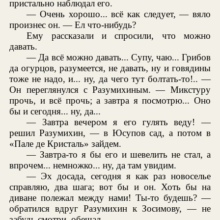
пристально наблюдал его.
— Очень хорошо... всё как следует, — вяло
произнес он. — Ел что-нибудь?
Ему рассказали и спросили, что можно
давать.
— Да всё можно давать... Супу, чаю... Грибов
да огурцов, разумеется, не давать, ну и говядины
тоже не надо, и... ну, да чего тут болтать-то!.. —
Он переглянулся с Разумихиным. — Микстуру
прочь, и всё прочь; а завтра я посмотрю... Оно
бы и сегодня... ну, да...
— Завтра вечером я его гулять веду! —
решил Разумихин, — в Юсупов сад, а потом в
«Пале де Кристаль» зайдем.
— Завтра-то я бы его и шевелить не стал, а
впрочем... немножко... ну, да там увидим.
— Эх досада, сегодня я как раз новоселье
справляю, два шага; вот бы и он. Хоть бы на
диване полежал между нами! Ты-то будешь? —
обратился вдруг Разумихин к Зосимову, — не
забудь смотри, обещал.