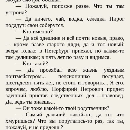
— Пожалуй, попозже разве. Что ты там
устроил?
— Да ничего, чай, водка, селедка. Пирог
подадут: свои соберутся.
— Кто именно?
— Да всё здешние и всё почти новые, право,
— кроме разве старого дяди, да и тот новый:
вчера только в Петербург приехал, по каким-то
там делишкам; в пять лет по разу и видимся.
— Кто такой?
— Да прозябал всю жизнь уездным
почтмейстером... пенсионишко получает,
шестьдесят пять лет, не стоит и говорить... Я его,
впрочем, люблю. Порфирий Петрович придет:
здешний пристав следственных дел... правовед.
Да, ведь ты знаешь...
— Он тоже какой-то твой родственник?
— Самый дальний какой-то; да ты что
хмуришься? Что вы поругались-то раз, так ты,
пожалуй, и не придешь?