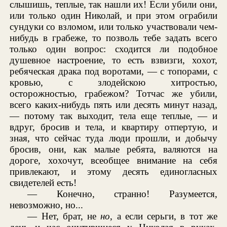
слышишь, теплые, так нашли их! Если убили они,
или только один Николай, и при этом ограбили
сундуки со взломом, или только участвовали чем-
нибудь в грабеже, то позволь тебе задать всего
только один вопрос: сходится ли подобное
душевное настроение, то есть взвизги, хохот,
ребяческая драка под воротами, — с топорами, с
кровью, с злодейскою хитростью,
осторожностью, грабежом? Тотчас же убили,
всего каких-нибудь пять или десять минут назад,
— потому так выходит, тела еще теплые, — и
вдруг, бросив и тела, и квартиру отпертую, и
зная, что сейчас туда люди прошли, и добычу
бросив, они, как малые ребята, валяются на
дороге, хохочут, всеобщее внимание на себя
привлекают, и этому десять единогласных
свидетелей есть!
— Конечно, странно! Разумеется,
невозможно, но...
— Нет, брат, не
но
, а если серьги, в тот же