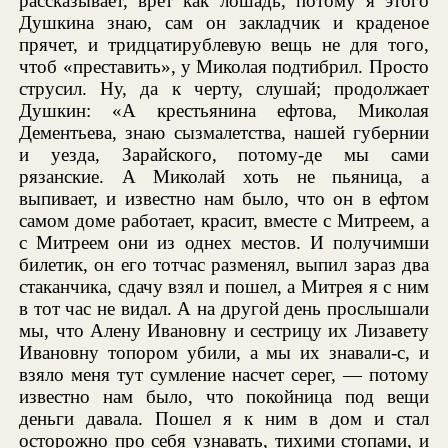
рассказывает, врет как лошадь, потому я этого
Душкина знаю, сам он закладчик и краденое
прячет, и тридцатирублевую вещь не для того,
чтоб «преставить», у Миколая подтибрил. Просто
струсил. Ну, да к черту, слушай; продолжает
Душкин: «А крестьянина ефтова, Миколая
Дементьева, знаю сызмалетства, нашей губернии
и уезда, Зарайского, потому-де мы сами
рязанские. А Миколай хоть не пьяница, а
выпивает, и известно нам было, что он в ефтом
самом доме работает, красит, вместе с Митреем, а
с Митреем они из однех местов. И получимши
билетик, он его тотчас разменял, выпил зараз два
стаканчика, сдачу взял и пошел, а Митрея я с ним
в тот час не видал. А на другой день прослышали
мы, что Алену Ивановну и сестрицу их Лизавету
Ивановну топором убили, а мы их знавали-с, и
взяло меня тут сумление насчет серег, — потому
известно нам было, что покойница под вещи
деньги давала. Пошел я к ним в дом и стал
осторожно про себя узнавать, тихими стопами, и