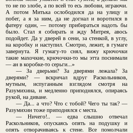
то не по злобе, а по всей то есь любови, играючи.
А потом Митька ослободился да на улицу и
побег, а я за ним, да не догнал и воротился в
фатеру один, — потому прибираться надоть бы
было. Стал я собирать и жду Митрея, авось
подойдет. Да у дверей в сени, за стенкой, в углу,
на коробку и наступил. Смотрю, лежит, в гумаге
завернута. Я гумагу-то снял, вижу крючочки
такие махочкие, крючочки-то мы этта поснимали
— ан в коробке-то серьги...»
— За дверьми? За дверями лежала? За
дверями? — вскричал вдруг Раскольников,
мутным, испуганным взглядом смотря на
Разумихина, и медленно приподнялся, опираясь
рукой, на диване.
— Да... а что? Что с тобой? Чего ты так? —
Разумихин тоже приподнялся с места.
— Ничего!.. — едва слышно отвечал
Раскольников, опускаясь опять на подушку и
опять отворачиваясь к стене. Все помолчали