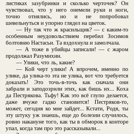
листиках зазубринки и сколько черточек? Он
чувствовал, что у него онемели руки и ноги,
точно отнялись, но и не попробовал
шевельнуться и упорно глядел на цветок.
— Ну так что ж красильщик? — с каким-то
особенным неудовольствием перебил Зосимов
болтовню Настасьи. Та вздохнула и замолчала.
— А тоже в убийцы записали! — с жаром
продолжал Разумихин.
— Улики, что ль, какие?
— Кой черт улики! А впрочем, именно по
улике, да улика-то эта не улика, вот что требуется
доказать! Это точь-в-точь как сначала они
забрали и заподозрили этих, как бишь их... Коха
да Пестрякова. Тьфу! Как это всё глупо делается,
даже вчуже гадко становится! Пестряков-то,
может, сегодня ко мне зайдет... Кстати, Родя, ты
эту штуку уж знаешь, еще до болезни случилось,
ровно накануне того, как ты в обморок в конторе
упал, когда там про это рассказывали...