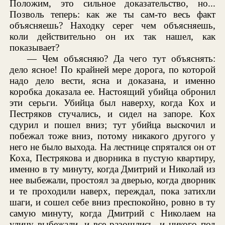
Положим, это сильное доказательство, но...
Позволь теперь: как же ты сам-то весь факт
объясняешь? Находку серег чем объясняешь,
коли действительно он их так нашел, как
показывает?
— Чем объясняю? Да чего тут объяснять:
дело ясное! По крайней мере дорога, по которой
надо дело вести, ясна и доказана, и именно
коробка доказала ее. Настоящий убийца обронил
эти серьги. Убийца был наверху, когда Кох и
Пестряков стучались, и сидел на запоре. Кох
сдурил и пошел вниз; тут убийца выскочил и
побежал тоже вниз, потому никакого другого у
него не было выхода. На лестнице спрятался он от
Коха, Пестрякова и дворника в пустую квартиру,
именно в ту минуту, когда Дмитрий и Николай из
нее выбежали, простоял за дверью, когда дворник
и те проходили наверх, переждал, пока затихли
шаги, и сошел себе вниз преспокойно, ровно в ту
самую минуту, когда Дмитрий с Николаем на
улицу выбежали, и все разошлись, и никого под