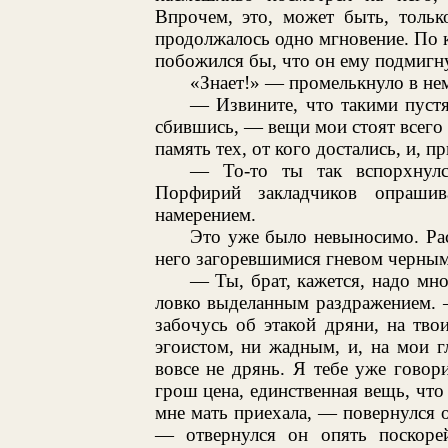
Впрочем, это, может быть, тольк
продолжалось одно мгновение. По к
побожился бы, что он ему подмигнул
«Знает!» — промелькнуло в нем
— Извините, что такими пуст
сбившись, — вещи мои стоят всего 
память тех, от кого достались, и, пр
— То-то ты так вспорхнулс
Порфирий закладчиков опраши
намерением.
Это уже было невыносимо. Рас
него загоревшимися гневом черным
— Ты, брат, кажется, надо мн
ловко выделанным раздражением. 
забочусь об этакой дряни, на твои
эгоистом, ни жадным, и, на мои 
вовсе не дрянь. Я тебе уже говор
грош цена, единственная вещь, что 
мне мать приехала, — повернулся 
— отвернулся он опять поскорей