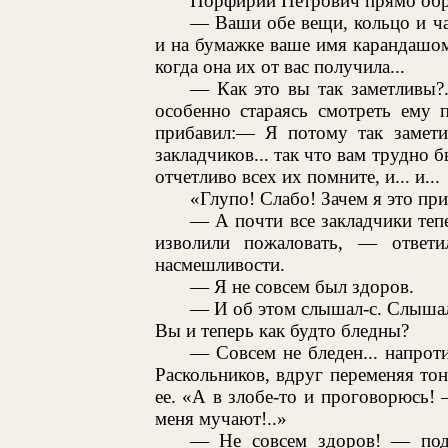
Порфирий Петрович прямо обра
— Ваши обе вещи, кольцо и ч
и на бумажке ваше имя карандашом 
когда она их от вас получила...
— Как это вы так заметливы?
особенно стараясь смотреть ему 
прибавил:— Я потому так заметил
закладчиков... так что вам трудно 
отчетливо всех их помните, и... и...
«Глупо! Слабо! Зачем я это пр
— А почти все закладчики тепе
изволили пожаловать, — ответ
насмешливости.
— Я не совсем был здоров.
— И об этом слышал-с. Слышал
Вы и теперь как будто бледны?
— Совсем не бледен... напрот
Раскольников, вдруг переменяя тон
ее. «А в злобе-то и проговорюсь!
меня мучают!..»
— Не совсем здоров! — под