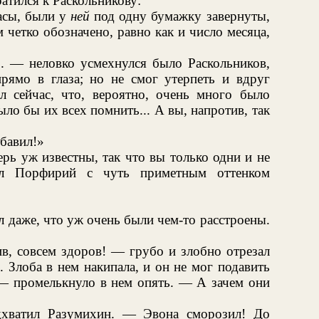
тился к Раскольникову:
асы, были у
ней
под одну бумажку завернуты,
четко обозначено, равно как и число месяца,
.. — неловко усмехнулся было Раскольников,
прямо в глаза; но не смог утерпеть и вдруг
 сейчас, что, вероятно, очень много было
было бы их всех помнить... А вы, напротив, так
ибавил!»
рь уж известны, так что вы только одни и не
ил Порфирий с чуть приметным оттенком
 даже, что уж очень были чем-то расстроены.
ив, совсем здоров! — грубо и злобно отрезал
. Злоба в нем накипала, и он не мог подавить
 — промелькнуло в нем опять. — А зачем они
хватил Разумихин. — Эвона сморозил! До