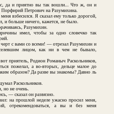
, да и приятно вы так вошли... Что ж, он и
л Порфирий Петрович на Разумихина.
 меня взбесился. Я сказал ему только дорогой,
л, и больше ничего, кажется, не было.
рачиваясь, Разумихин.
причины имел, чтобы за одно словечко так
рий.
а черт с вами со всеми! — отрезал Разумихин и
еселевшим лицом, как ни в чем не бывало,
 вот приятель, Родион Романыч Раскольников,
ться пожелал, а во-вторых, дельце малое до
каким образом? Да разве вы знакомы? Давно ль
думал Раскольников.
, но не очень.
сь, — сказал он развязно.
вил: на прошлой неделе ужасно просил меня,
ий, отрекомендоваться, а вы и без меня