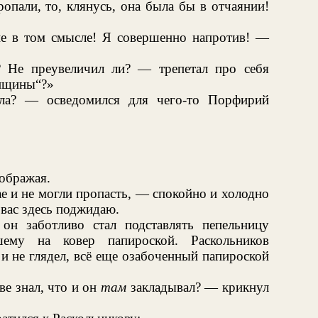
опали, то, клянусь, она была бы в отчаянии!
не в том смысле! Я совершенно напротив! —
 Не преувеличил ли? — трепетал про себя
енщины“?»
а? — осведомился для чего-то Порфирий
ображая.
е и не могли пропасть, — спокойно и холодно
вас здесь поджидаю.
он заботливо стал подставлять пепельницу
шему на ковер папироской. Раскольников
и не глядел, всё еще озабоченный папироской
е знал, что и он
там
закладывал? — крикнул