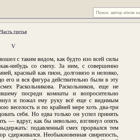
.
Часть третья
V
вошел с таким видом, как будто изо всей силы
как-нибудь со смеху. За ним, с совершенно
ей, красный как пион, долговязо и неловко,
 его и вся фигура действительно были в эту
мех Раскольникова. Раскольников, еще не
оявшему посреди комнаты и вопросительно
тянул и пожал ему руку всё еще с видимым
ою веселость и по крайней мере хоть два-три
овать себя. Но едва только он успел принять
ть — вдруг, как бы невольно, взглянул опять
выдержать: подавленный смех прорвался тем
пор сдерживался. Необыкновенная свирепость,