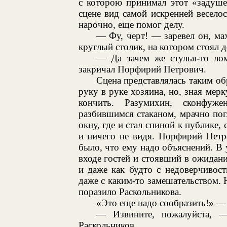
с которою принимал этот «задуше
сцене вид самой искренней веселос
нарочно, еще помог делу.
— Фу, черт! — заревел он, мах
круглый столик, на котором стоял д
— Да зачем же стулья-то лом
закричал Порфирий Петрович.
Сцена представлялась таким об
руку в руке хозяина, но, зная мер
кончить. Разумихин, сконфуж
разбившимся стаканом, мрачно пог
окну, где и стал спиной к публике
и ничего не видя. Порфирий Петр
было, что ему надо объяснений. В 
входе гостей и стоявший в ожидани
и даже как будто с недоверчивост
даже с каким-то замешательством.
поразило Раскольникова.
«Это еще надо сообразить!» —
— Извините, пожалуйста, —
Раскольников...