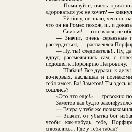
— Помилуйте, очень приятно-с
здороваться уж не хочет? — кивну
— Ей-богу, не знаю, чего он на
что он на Ромео похож, и.. и доказа
— Свинья! — отозвался, не обо
— Значит, очень серьезные 
рассердиться, — рассмеялся Порфи
— Ну, ты! следователь!.. Ну, д
вдруг, рассмеявшись сам, с пов
подошел к Порфирию Петровичу.
— Шабаш! Все дураки; к делу:
во-первых, наслышан и познакоми
тебя имеет. Ба! Заметов! Ты здесь 
сошлись?
«Это что еще!» — тревожно по
Заметов как будто законфузился
— Вчера у тебя же познакомили
— Значит, от убытка бог изба
чтобы как-нибудь тебе, Порфир
снюхались... Где у тебя табак?