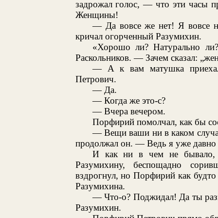
задрожал голос, — что эти часы пр
Женщины!
— Да вовсе же нет! Я вовсе 
кричал огорченный Разумихин.
«Хорошо ли? Натурально ли?
Раскольников. — Зачем сказал: „ж
— А к вам матушка приехал
Петрович.
— Да.
— Когда же это-с?
— Вчера вечером.
Порфирий помолчал, как бы со
— Вещи ваши ни в каком случа
продолжал он. — Ведь я уже давно 
И как ни в чем не бывало, 
Разумихину, беспощадно сорив
вздрогнул, но Порфирий как будто 
Разумихина.
— Что-о? Поджидал! Да ты разв
Разумихин.