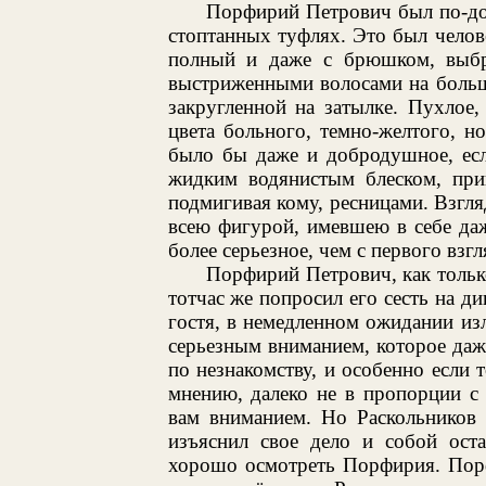
Порфирий Петрович был по-дом
стоптанных туфлях. Это был челове
полный и даже с брюшком, выбри
выстриженными волосами на больш
закругленной на затылке. Пухлое
цвета больного, темно-желтого, 
было бы даже и добродушное, есл
жидким водянистым блеском, пр
подмигивая кому, ресницами. Взгляд
всею фигурой, имевшею в себе даж
более серьезное, чем с первого взг
Порфирий Петрович, как только
тотчас же попросил его сесть на ди
гостя, в немедленном ожидании из
серьезным вниманием, которое даже
по незнакомству, и особенно если 
мнению, далеко не в пропорции с
вам вниманием. Но Раскольников 
изъяснил свое дело и собой оста
хорошо осмотреть Порфирия. Порф