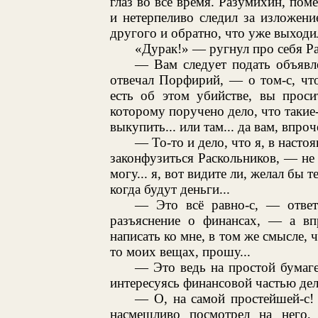
глаз во всё время. Разумихин, пом
и нетерпеливо следил за изложени
другого и обратно, что уже выходи
«Дурак!» — ругнул про себя Ра
— Вам следует подать объяв
отвечал Порфирий, — о том-с, что
есть об этом убийстве, вы проси
которому поручено дело, что такие
выкупить... или там... да вам, впро
— То-то и дело, что я, в наст
законфузиться Раскольников, — не 
могу... я, вот видите ли, желал бы 
когда будут деньги...
— Это всё равно-с, — отве
разъяснение о финансах, — а вп
написать ко мне, в том же смысле, ч
то моих вещах, прошу...
— Это ведь на простой бумаг
интересуясь финансовой частью дел
— О, на самой простейшей-с!
насмешливо посмотрел на него