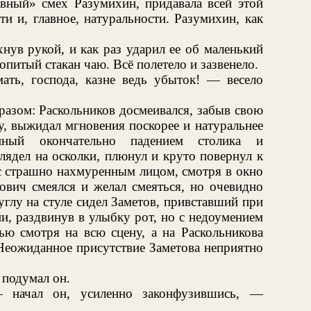
вный» смех Разумихин, придавала всей этой
ти и, главное, натуральности. Разумихин, как
нув рукой, и как раз ударил ее об маленький
опитый стакан чаю. Всё полетело и зазвенело.
ать, господа, казне ведь убыток! — весело
разом: Раскольников досмеивался, забыв свою
ку, выжидал мгновения поскорее и натуральнее
енный окончательно падением столика и
лядел на осколки, плюнул и круто повернул к
, с страшно нахмуренным лицом, смотря в окно
ович смеялся и желал смеяться, но очевидно
углу на стуле сидел Заметов, привставший при
и, раздвинув в улыбку рот, но с недоумением
ью смотря на всю сцену, а на Раскольникова
 Неожиданное присутствие Заметова неприятно
 подумал он.
 начал он, усиленно законфузившись, —