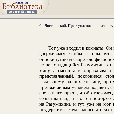
Ф. Достоевский
.
Преступление и наказание
Тот уже входил в комнаты. Он 
сдерживался, чтобы не прыснуть 
опрокинутою и свирепою физиономи
вошел стыдящийся Разумихин. Лицо
минуту смешны и оправдывали с
представленный, поклонился ст
глядевшему на них хозяину, про
чрезвычайным усилием подавить св
слова выговорить, чтоб отрекоменд
серьезный вид и что-то пробормота
на Разумихина и тут уже не мог 
неудержимее, чем сильнее до сих 