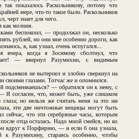
о так показалось Раскольникову, потому что
райней мере, что-то такое было. Раскольников
, черт знает для чего.
 как молния.
яками беспокоил, — продолжал он, несколько
пять рублей, но они мне особенно дороги, как
изнаюсь, я, как узнал, очень испугался...
я вчера, когда я Зосимову сболтнул, что
вает! — ввернул Разумихин, с видимым
кольников не вытерпел и злобно сверкнул на
и своими глазами. Тотчас же и опомнился.
ой подсмеиваешься? — обратился он к нему, с
— Я согласен, что, может быть, уже слишком
 глаза; но нельзя же считать меня за это ни
глаза, эти две ничтожные вещицы могут быть
ил сейчас, что эти серебряные часы, которым
после отца осталась. Надо мной смейся, но ко
он вдруг к Порфирию, — и если б она узнала,
 к Разумихину, стараясь особенно, чтобы