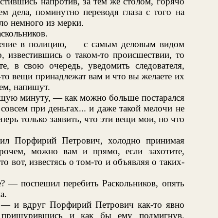
естившись напротив, за тем же столом, горячо
ем дела, поминутно переводя глаза с того на
ло немного из мерки.
скольников.
ление в полицию, — с самым деловым видом
, известившись о таком-то происшествии, то
те, в свою очередь, уведомить следователя,
-то вещи принадлежат вам и что вы желаете их
чем, напишут.
оящую минуту, — как можно больше постарался
совсем при деньгах... и даже такой мелочи не
теперь только заявить, что эти вещи мои, но что
тил Порфирий Петрович, холодно принимая
рочем, можно вам и прямо, если захотите,
то вот, известясь о том-то и объявляя о таких-
е? — поспешил перебить Раскольников, опять
а.
 — и вдруг Порфирий Петрович как-то явно
, прищурившись и как бы ему подмигнув.