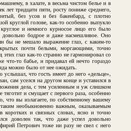
ашнему, в халате, в весьма чистом белье и в
к лет тридцати пяти, росту пониже среднего,
тый, без усов и без бакенбард, с плотно
ой круглой голове, как-то особенно выпукло
, круглое и немного курносое лицо его было
но довольно бодрое и даже насмешливое. Оно
и бы не мешало выражение глаз, с каким-то
икрытых почти белыми, моргающими, точно
 этих глаз как-то странно не гармонировал со
е что-то бабье, и придавал ей нечто гораздо
ляда можно было от нее ожидать.
 услышал, что гость имеет до него «дельце»,
ван, сам уселся на другом конце и уставился в
ложения дела, с тем усиленным и уж слишком
 тяготит и смущает с первого раза, особенно
то, что вы излагаете, по собственному вашему
 таким необыкновенно важным, оказываемым
в коротких и связных словах, ясно и точно
лся доволен так, что даже успел довольно
ирий Петрович тоже ни разу не свел с него