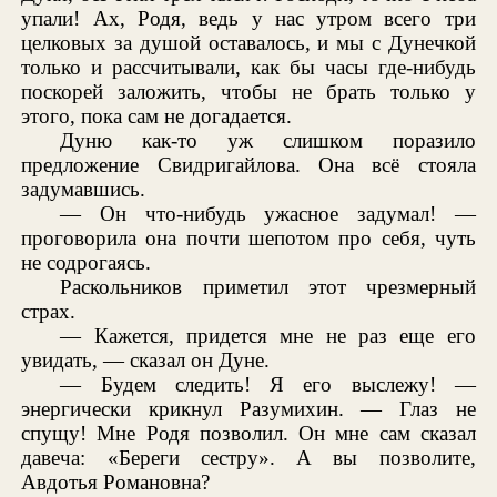
упали! Ах, Родя, ведь у нас утром всего три
целковых за душой оставалось, и мы с Дунечкой
только и рассчитывали, как бы часы где-нибудь
поскорей заложить, чтобы не брать только у
этого, пока сам не догадается.
Дуню как-то уж слишком поразило
предложение Свидригайлова. Она всё стояла
задумавшись.
— Он что-нибудь ужасное задумал! —
проговорила она почти шепотом про себя, чуть
не содрогаясь.
Раскольников приметил этот чрезмерный
страх.
— Кажется, придется мне не раз еще его
увидать, — сказал он Дуне.
— Будем следить! Я его выслежу! —
энергически крикнул Разумихин. — Глаз не
спущу! Мне Родя позволил. Он мне сам сказал
давеча: «Береги сестру». А вы позволите,
Авдотья Романовна?