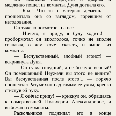
медленно пошел из комнаты. Дуня догнала его.
— Брат! Что ты с матерью делаешь! —
прошептала она со взглядом, горевшим от
негодования.
Он тяжело посмотрел на нее.
— Ничего, я приду, я буду ходить! —
пробормотал он вполголоса, точно не вполне
сознавая, о чем хочет сказать, и вышел из
комнаты.
— Бесчувственный, злобный эгоист! —
вскрикнула Дуня.
— Он су-ма-сшедший, а не бесчувственный!
Он помешанный! Неужели вы этого не видите?
Вы бесчувственная после этого!.. — горячо
прошептал Разумихин над самым ее ухом, крепко
стиснув ей руку.
— Я сейчас приду! — крикнул он, обращаясь
к помертвевшей Пульхерии Александровне, и
выбежал из комнаты.
Раскольников поджидал его в конце