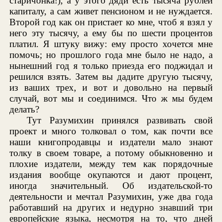
старичонка!), а у этого дяди есть тысяча рублей
капиталу, а сам живет пенсионом и не нуждается.
Второй год как он пристает ко мне, чтоб я взял у
него эту тысячу, а ему бы по шести процентов
платил. Я штуку вижу: ему просто хочется мне
помочь; но прошлого года мне было не надо, а
нынешний год я только приезда его поджидал и
решился взять. Затем вы дадите другую тысячу,
из ваших трех, и вот и довольно на первый
случай, вот мы и соединимся. Что ж мы будем
делать?
Тут Разумихин принялся развивать свой
проект и много толковал о том, как почти все
наши книгопродавцы и издатели мало знают
толку в своем товаре, а потому обыкновенно и
плохие издатели, между тем как порядочные
издания вообще окупаются и дают процент,
иногда значительный. Об издательской-то
деятельности и мечтал Разумихин, уже два года
работавший на других и недурно знавший три
европейские языка, несмотря на то, что дней