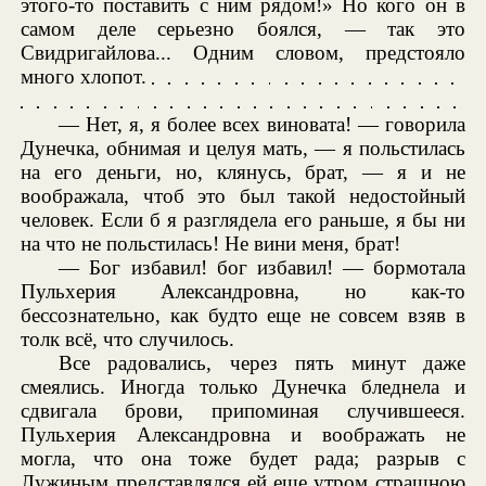
этого-то поставить с ним рядом!» Но кого он в
самом деле серьезно боялся, — так это
Свидригайлова... Одним словом, предстояло
много хлопот.
— Нет, я, я более всех виновата! — говорила
Дунечка, обнимая и целуя мать, — я польстилась
на его деньги, но, клянусь, брат, — я и не
воображала, чтоб это был такой недостойный
человек. Если б я разглядела его раньше, я бы ни
на что не польстилась! Не вини меня, брат!
— Бог избавил! бог избавил! — бормотала
Пульхерия Александровна, но как-то
бессознательно, как будто еще не совсем взяв в
толк всё, что случилось.
Все радовались, через пять минут даже
смеялись. Иногда только Дунечка бледнела и
сдвигала брови, припоминая случившееся.
Пульхерия Александровна и воображать не
могла, что она тоже будет рада; разрыв с
Лужиным представлялся ей еще утром страшною