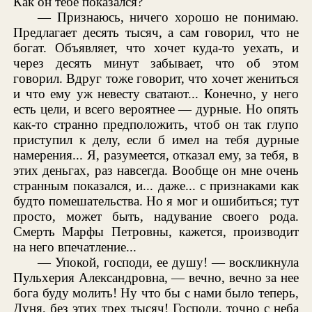
Как он тебе показался?
— Признаюсь, ничего хорошо не понимаю.
Предлагает десять тысяч, а сам говорил, что не
богат. Объявляет, что хочет куда-то уехать, и
через десять минут забывает, что об этом
говорил. Вдруг тоже говорит, что хочет жениться
и что ему уж невесту сватают... Конечно, у него
есть цели, и всего вероятнее — дурные. Но опять
как-то странно предположить, чтоб он так глупо
приступил к делу, если б имел на тебя дурные
намерения... Я, разумеется, отказал ему, за тебя, в
этих деньгах, раз навсегда. Вообще он мне очень
странным показался, и... даже... с признаками как
будто помешательства. Но я мог и ошибиться; тут
просто, может быть, надувание своего рода.
Смерть Марфы Петровны, кажется, производит
на него впечатление...
— Упокой, господи, ее душу! — воскликнула
Пульхерия Александровна, — вечно, вечно за нее
бога буду молить! Ну что бы с нами было теперь,
Дуня, без этих трех тысяч! Господи, точно с неба