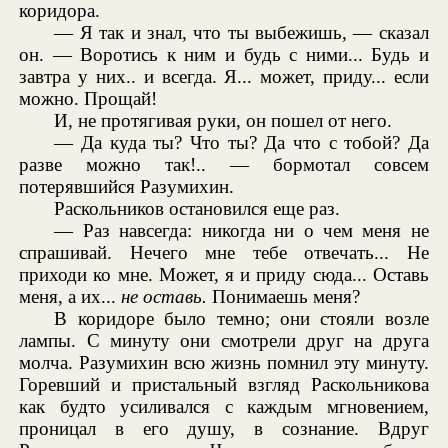
коридора.
— Я так и знал, что ты выбежишь, — сказал
он. — Воротись к ним и будь с ними... Будь и
завтра у них.. и всегда. Я... может, приду... если
можно. Прощай!
И, не протягивая руки, он пошел от него.
— Да куда ты? Что ты? Да что с тобой? Да
разве можно так!.. — бормотал совсем
потерявшийся Разумихин.
Раскольников остановился еще раз.
— Раз навсегда: никогда ни о чем меня не
спрашивай. Нечего мне тебе отвечать... Не
приходи ко мне. Может, я и приду сюда... Оставь
меня, а их...
не оставь.
Понимаешь меня?
В коридоре было темно; они стояли возле
лампы. С минуту они смотрели друг на друга
молча. Разумихин всю жизнь помнил эту минуту.
Горевший и пристальный взгляд Раскольникова
как будто усиливался с каждым мгновением,
проницал в его душу, в сознание. Вдруг