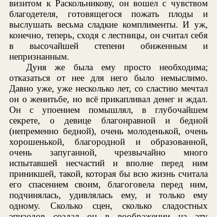
визитом к Раскольникову, он вошел с чувством
благодетеля, готовящегося пожать плоды и
выслушать весьма сладкие комплименты. И уж,
конечно, теперь, сходя с лестницы, он считал себя
в высочайшей степени обиженным и
непризнанным.
Дуня же была ему просто необходима;
отказаться от нее для него было немыслимо.
Давно уже, уже несколько лет, со сластию мечтал
он о женитьбе, но всё прикапливал денег и ждал.
Он с упоением помышлял, в глубочайшем
секрете, о девице благонравной и бедной
(непременно бедной), очень молоденькой, очень
хорошенькой, благородной и образованной,
очень запуганной, чрезвычайно много
испытавшей несчастий и вполне перед ним
приникшей, такой, которая бы всю жизнь считала
его спасением своим, благоговела перед ним,
подчинялась, удивлялась ему, и только ему
одному. Сколько сцен, сколько сладостных
эпизодов создал он в воображении на эту