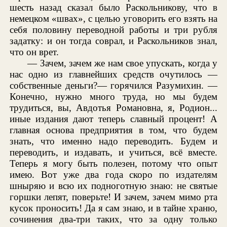
шесть назад сказал было Раскольникову, что в
немецком «швах», с целью уговорить его взять на
себя половину переводной работы и три рубля
задатку: и он тогда соврал, и Раскольников знал,
что он врет.
— Зачем, зачем же нам свое упускать, когда у
нас одно из главнейших средств очутилось —
собственные деньги?— горячился Разумихин. —
Конечно, нужно много труда, но мы будем
трудиться, вы, Авдотья Романовна, я, Родион...
иные издания дают теперь славный процент! А
главная основа предприятия в том, что будем
знать, что именно надо переводить. Будем и
переводить, и издавать, и учиться, всё вместе.
Теперь я могу быть полезен, потому что опыт
имею. Вот уже два года скоро по издателям
шныряю и всю их подноготную знаю: не святые
горшки лепят, поверьте! И зачем, зачем мимо рта
кусок проносить! Да я сам знаю, и в тайне храню,
сочинения два-три таких, что за одну только