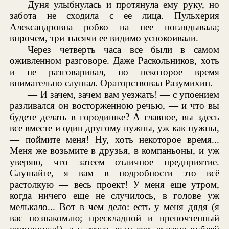
Дуня улыбнулась и протянула ему руку, но
забота не сходила с ее лица. Пульхерия
Александровна робко на нее поглядывала;
впрочем, три тысячи ее видимо успокоивали.
Через четверть часа все были в самом
оживленном разговоре. Даже Раскольников, хоть
и не разговаривал, но некоторое время
внимательно слушал. Ораторствовал Разумихин.
— И зачем, зачем вам уезжать! — с упоением
разливался он восторженною речью, — и что вы
будете делать в городишке? А главное, вы здесь
все вместе и один другому нужны, уж как нужны,
— поймите меня! Ну, хоть некоторое время...
Меня же возьмите в друзья, в компаньоны, и уж
уверяю, что затеем отличное предприятие.
Слушайте, я вам в подробности это всё
растолкую — весь проект! У меня еще утром,
когда ничего еще не случилось, в голове уж
мелькало... Вот в чем дело: есть у меня дядя (я
вас познакомлю; прескладной и препочтенный