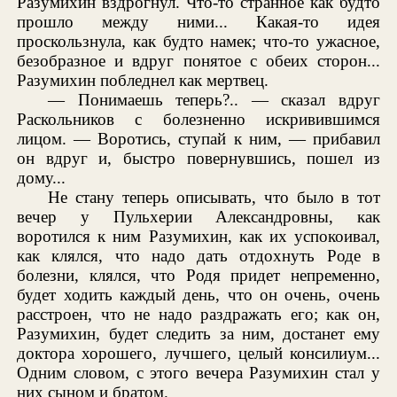
Разумихин вздрогнул. Что-то странное как будто
прошло между ними... Какая-то идея
проскользнула, как будто намек; что-то ужасное,
безобразное и вдруг понятое с обеих сторон...
Разумихин побледнел как мертвец.
— Понимаешь теперь?.. — сказал вдруг
Раскольников с болезненно искривившимся
лицом. — Воротись, ступай к ним, — прибавил
он вдруг и, быстро повернувшись, пошел из
дому...
Не стану теперь описывать, что было в тот
вечер у Пульхерии Александровны, как
воротился к ним Разумихин, как их успокоивал,
как клялся, что надо дать отдохнуть Роде в
болезни, клялся, что Родя придет непременно,
будет ходить каждый день, что он очень, очень
расстроен, что не надо раздражать его; как он,
Разумихин, будет следить за ним, достанет ему
доктора хорошего, лучшего, целый консилиум...
Одним словом, с этого вечера Разумихин стал у
них сыном и братом.