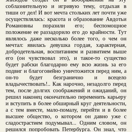
соблазнительную и игривую тему, отдыхая в
тиши от дел! И вот мечта стольких лет почти уже
осуществлялась: красота и образование Авдотьи
Романовны поразили его; беспомощное
положение ее раззадорило его до крайности. Тут
являлось даже несколько более того, о чем он
мечтал: явилась девушка гордая, характерная,
добродетельная, воспитанием и развитием выше
его (он чувствовал это), и такое-то существо
будет рабски благодарно ему всю жизнь за его
подвиг и благоговейно уничтожится перед ним, а
он-то будет безгранично и всецело
владычествовать!.. Как нарочно, незадолго перед
тем, после долгих соображений и ожиданий, он
решил наконец окончательно переменить карьеру
и вступить в более обширный круг деятельности,
а с тем вместе, мало-помалу, перейти и в более
высшее общество, о котором он давно уже с
сладострастием подумывал... Одним словом, он
решился попробовать Петербурга. Он знал, что