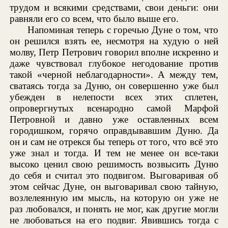
трудом и всякими средствами, свои деньги: они
равняли его со всем, что было выше его.
Напоминая теперь с горечью Дуне о том, что
он решился взять ее, несмотря на худую о ней
молву, Петр Петрович говорил вполне искренно и
даже чувствовал глубокое негодование против
такой «черной неблагодарности». А между тем,
сватаясь тогда за Дуню, он совершенно уже был
убежден в нелепости всех этих сплетен,
опровергнутых всенародно самой Марфой
Петровной и давно уже оставленных всем
городишком, горячо оправдывавшим Дуню. Да
он и сам не отрекся бы теперь от того, что всё это
уже знал и тогда. И тем не менее он все-таки
высоко ценил свою решимость возвысить Дуню
до себя и считал это подвигом. Выговаривая об
этом сейчас Дуне, он выговаривал свою тайную,
возлелеянную им мысль, на которую он уже не
раз любовался, и понять не мог, как другие могли
не любоваться на его подвиг. Явившись тогда с