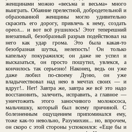
женщинами можно «весьма и весьма» много
выиграть. Обаяние прелестной, добродетельной и
образованной женщины могло удивительно
скрасить его дорогу, привлечь к нему, создать
ореол... и вот всё рушилось! Этот теперешний
внезапный, безобразный разрыв подействовал на
него как удар грома. Это была какая-то
безобразная шутка, нелепость! Он только
капельку покуражился; он даже не успел и
высказаться, он просто пошутил, увлекся, а
кончилось так серьезно! Наконец, ведь он уже
даже любил по-своему Дуню, он уже
владычествовал над нею в мечтах своих — и
вдруг!.. Нет! Завтра же, завтра же всё это надо
восстановить, залечить, исправить, а главное —
уничтожить этого заносчивого молокососа,
мальчишку, который был всему причиной. С
болезненным ощущением припоминался ему,
тоже как-то невольно, Разумихин... но, впрочем,
он скоро с этой стороны успокоился: «Еще бы и