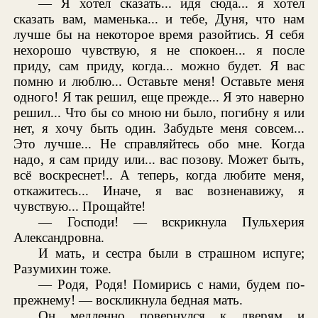
— Я хотел сказать... идя сюда... я хотел
сказать вам, маменька... и тебе, Дуня, что нам
лучше бы на некоторое время разойтись. Я себя
нехорошо чувствую, я не спокоен... я после
приду, сам приду, когда... можно будет. Я вас
помню и люблю... Оставьте меня! Оставьте меня
одного! Я так решил, еще прежде... Я это наверно
решил... Что бы со мною ни было, погибну я или
нет, я хочу быть один. Забудьте меня совсем...
Это лучше... Не справляйтесь обо мне. Когда
надо, я сам приду или... вас позову. Может быть,
всё воскреснет!.. А теперь, когда любите меня,
откажитесь... Иначе, я вас возненавижу, я
чувствую... Прощайте!
— Господи! — вскрикнула Пульхерия
Александровна.
И мать, и сестра были в страшном испуге;
Разумихин тоже.
— Родя, Родя! Помирись с нами, будем по-
прежнему! — воскликнула бедная мать.
Он медленно повернулся к дверям и