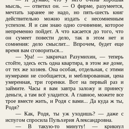
мысль, — ответил он. — О фирме, разумеется,
мечтать заранее не надо, но пять-шесть книг
действительно можно издать с несомненным
успехом. Я и сам знаю одно сочинение, которое
непременно пойдет. А что касается до того, что
он сумеет повести дело, так в этом нет и
сомнения: дело смыслит... Впрочем, будет еще
время вам сговориться...
— Ура! — закричал Разумихин, — теперь
стойте, здесь есть одна квартира, в этом же доме,
от тех же хозяев. Она особая, отдельная, с этими
нумерами не сообщается, и меблированная, цена
умеренная, три горенки. Вот на первый раз и
займите. Часы я вам завтра заложу и принесу
деньги, а там всё уладится. А главное, можете все
трое вместе жить, и Родя с вами... Да куда ж ты,
Родя?
— Как, Родя, ты уж уходишь? — даже с
испугом спросила Пульхерия Александровна.
— В такую-то минуту! — крикнул