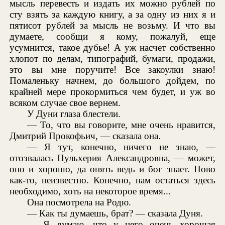
мысль перевесть и издать их можно рублей по
сту взять за каждую книгу, а за одну из них я и
пятисот рублей за мысль не возьму. И что вы
думаете, сообщи я кому, пожалуй, еще
усумнится, такое дубье! А уж насчет собственно
хлопот по делам, типографий, бумаги, продажи,
это вы мне поручите! Все закоулки знаю!
Помаленьку начнем, до большого дойдем, по
крайней мере прокормиться чем будет, и уж во
всяком случае свое вернем.
У Дуни глаза блестели.
— То, что вы говорите, мне очень нравится,
Дмитрий Прокофьич, — сказала она.
— Я тут, конечно, ничего не знаю, —
отозвалась Пульхерия Александровна, — может,
оно и хорошо, да опять ведь и бог знает. Ново
как-то, неизвестно. Конечно, нам остаться здесь
необходимо, хоть на некоторое время...
Она посмотрела на Родю.
— Как ты думаешь, брат? — сказала Дуня.
— Я думаю, что у него очень хорошая