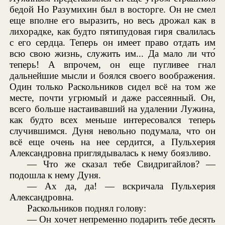
бедой Но Разумихин был в восторге. Он не смел
еще вполне его выразить, но весь дрожал как в
лихорадке, как будто пятипудовая гиря свалилась
с его сердца. Теперь он имеет право отдать им
всю свою жизнь, служить им... Да мало ли что́
теперь! А впрочем, он еще пугливее гнал
дальнейшие мысли и боялся своего воображения.
Один только Раскольников сидел всё на том же
месте, почти угрюмый и даже рассеянный. Он,
всего больше настаивавший на удалении Лужина,
как будто всех меньше интересовался теперь
случившимся. Дуня невольно подумала, что он
всё еще очень на нее сердится, а Пульхерия
Александровна приглядывалась к нему боязливо.
— Что же сказал тебе Свидригайлов? —
подошла к нему Дуня.
— Ах да, да! — вскричала Пульхерия
Александровна.
Раскольников поднял голову:
— Он хочет непременно подарить тебе десять