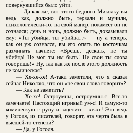
повернувшийся было уйти.
— Да как же, вот этого бедного Миколку вы
ведь как, должно быть, терзали и мучили,
психологически-то, на свой манер, покамест он не
сознался; день и ночь, должно быть, доказывали
ему: «Ты убийца, ты убийца...» — ну а теперь,
как он уж сознался, вы его опять по косточкам
разминать начнете: «Врешь, дескать, не ты
убийца! Не мог ты им быть! Не свои ты слова
говоришь!» Ну, так как же после этого должность
не комическая?
— Хе-хе-хе! А-таки заметили, что я сказал
сейчас Николаю, что он «не свои слова говорит»?
— Как не заметить?
— Хе-хе! Остроумны, остроумны-с. Всё-то
замечаете! Настоящий игривый ум-с! И самую-то
комическую струну и зацепите... хе-хе! Это ведь
у Гоголя, из писателей, говорят, эта черта была в
высшей-то степени?
— Да, у Гоголя.