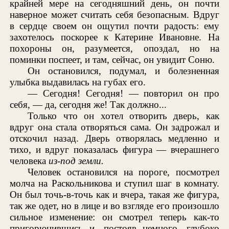
крайней мере на сегодняшний день, он почти
наверное может считать себя безопасным. Вдруг
в сердце своем он ощутил почти радость: ему
захотелось поскорее к Катерине Ивановне. На
похороны он, разумеется, опоздал, но на
поминки поспеет, и там, сейчас, он увидит Соню.
Он остановился, подумал, и болезненная
улыбка выдавилась на губах его.
— Сегодня! Сегодня! — повторил он про
себя, — да, сегодня же! Так должно...
Только что он хотел отворить дверь, как
вдруг она стала отворяться сама. Он задрожал и
отскочил назад. Дверь отворялась медленно и
тихо, и вдруг показалась фигура — вчерашнего
человека
из-под земли.
Человек остановился на пороге, посмотрел
молча на Раскольникова и ступил шаг в комнату.
Он был точь-в-точь как и вчера, такая же фигура,
так же одет, но в лице и во взгляде его произошло
сильное изменение: он смотрел теперь как-то
пригорюнившись и, постояв немного, глубоко