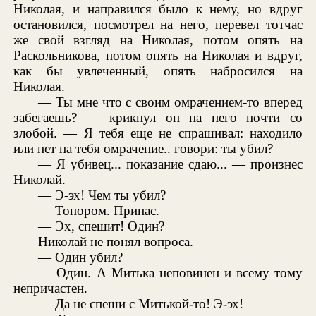
Николая, и направился было к нему, но вдруг
остановился, посмотрел на него, перевел тотчас
же свой взгляд на Николая, потом опять на
Раскольникова, потом опять на Николая и вдруг,
как бы увлеченный, опять набросился на
Николая.
— Ты мне что с своим омрачением-то вперед
забегаешь? — крикнул он на него почти со
злобой. — Я тебя еще не спрашивал: находило
или нет на тебя омрачение.. говори: ты убил?
— Я убивец... показание сдаю... — произнес
Николай.
— Э-эх! Чем ты убил?
— Топором. Припас.
— Эх, спешит! Один?
Николай не понял вопроса.
— Один убил?
— Один. А Митька неповинен и всему тому
непричастен.
— Да не спеши с Митькой-то! Э-эх!