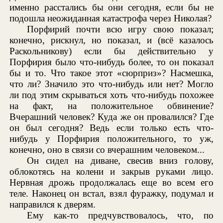
именно расстались бы они сегодня, если бы не
подошла неожиданная катастрофа через Николая?
Порфирий почти всю игру свою показал;
конечно, рискнул, но показал, и (всё казалось
Раскольникову) если бы действительно у
Порфирия было что-нибудь более, то он показал
бы и то. Что такое этот «сюрприз»? Насмешка,
что ли? Значило это что-нибудь или нет? Могло
ли под этим скрываться хоть что-нибудь похожее
на факт, на положительное обвинение?
Вчерашний человек? Куда же он провалился? Где
он был сегодня? Ведь если только есть что-
нибудь у Порфирия положительного, то уж,
конечно, оно в связи со вчерашним человеком...
Он сидел на диване, свесив вниз голову,
облокотясь на колени и закрыв руками лицо.
Нервная дрожь продолжалась еще во всем его
теле. Наконец он встал, взял фуражку, подумал и
направился к дверям.
Ему как-то предчувствовалось, что, по