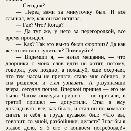
— Сегодня?
— Перед вами за минуточку был. И всё
слышал, всё, как он вас истязал.
— Где? Что? Когда?
— Да тут же, у него за перегородкой, всё
время просидел.
— Как? Так это вы-то были сюрприз? Да как
же это могло случиться? Помилуйте!
— Видемши я, — начал мещанин, — что
дворники с моих слов идти не хотят, потому,
говорят, уже поздно, а пожалуй, еще осерчает,
что тем часом не пришли, стало мне обидно, и
сна решился, и стал узнавать. А разузнамши
вчера, сегодня пошел. Впервой пришел — его не
было. Часом помедля пришел — не приняли, в
третий пришел — допустили. Стал я ему
докладывать всё, как было, и стал он по комнате
сигать и себя в грудь кулаком бил: «Что вы,
говорит, со мной, разбойники, делаете? Знал бы я
этакое дело, я б его с конвоем потребовал!»