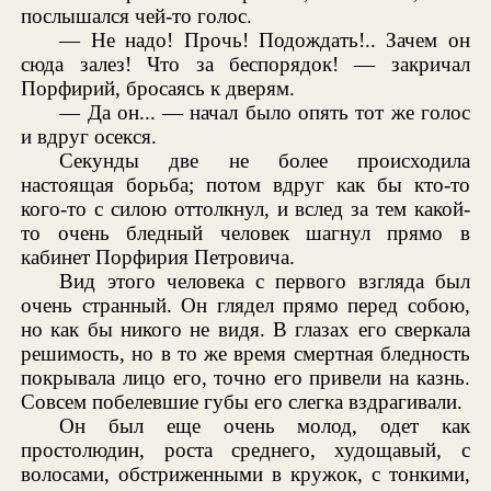
послышался чей-то голос.
— Не надо! Прочь! Подождать!.. Зачем он
сюда залез! Что за беспорядок! — закричал
Порфирий, бросаясь к дверям.
— Да он... — начал было опять тот же голос
и вдруг осекся.
Секунды две не более происходила
настоящая борьба; потом вдруг как бы кто-то
кого-то с силою оттолкнул, и вслед за тем какой-
то очень бледный человек шагнул прямо в
кабинет Порфирия Петровича.
Вид этого человека с первого взгляда был
очень странный. Он глядел прямо перед собою,
но как бы никого не видя. В глазах его сверкала
решимость, но в то же время смертная бледность
покрывала лицо его, точно его привели на казнь.
Совсем побелевшие губы его слегка вздрагивали.
Он был еще очень молод, одет как
простолюдин, роста среднего, худощавый, с
волосами, обстриженными в кружок, с тонкими,