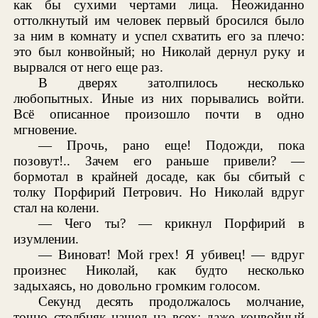
как бы сухими чертами лица. Неожиданно
оттолкнутый им человек первый бросился было
за ним в комнату и успел схватить его за плечо:
это был конвойный; но Николай дернул руку и
вырвался от него еще раз.
В дверях затолпилось несколько
любопытных. Иные из них порывались войти.
Всё описанное произошло почти в одно
мгновение.
— Прочь, рано еще! Подожди, пока
позовут!.. Зачем его раньше привели? —
бормотал в крайней досаде, как бы сбитый с
толку Порфирий Петрович. Но Николай вдруг
стал на колени.
— Чего ты? — крикнул Порфирий в
изумлении.
— Виноват! Мой грех! Я убивец! — вдруг
произнес Николай, как будто несколько
задыхаясь, но довольно громким голосом.
Секунд десять продолжалось молчание,
точно столбняк нашел на всех; даже конвойный