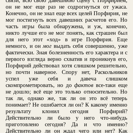
связи, всю свою давешнюю сцену с Порфирием,
он не мог еще раз не содрогнуться от ужаса.
Конечно, он не знал еще всех целей Порфирия, не
мог постигнуть всех давешних расчетов его. Но
часть игры была обнаружена, и уж, конечно,
никто лучше его не мог понять, как страшен был
для него этот «ход» в игре Порфирия. Еще
немного, и он
мог
выдать себя совершенно, уже
фактически. Зная болезненность его характера и с
первого взгляда верно схватив и проникнув его,
Порфирий действовал хотя слишком решительно,
но почти наверное. Спору нет, Раскольников
успел уже себя и давеча слишком
скомпрометировать, но до
фактов
все-таки еще
не дошло; всё еще это только относительно. Но
так ли, однако же, так ли он это всё теперь
понимает? Не ошибается ли он? К какому именно
результату клонил сегодня Порфирий?
Действительно ли было у него что-нибудь
приготовлено сегодня? Да и что именно?
Действительно ли он ждал чего или нет? Как