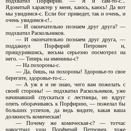
подхватил Порфирий. — Я и сам-то-с...
Ядовитый характер у меня, каюсь, каюсь! Да вот
мы увидимся-с. Если бог приведет, так и очень, и
очень увидимся-с!..
— И окончательно познаем друг друга? —
подхватил Раскольников.
— И окончательно познаем друг друга, —
поддакнул Порфирий Петрович и,
прищурившись, весьма серьезно посмотрел на
него. — Теперь на именины-с?
— На похороны-с.
— Да, бишь, на похороны! Здоровье-то свое
берегите, здоровье-то-с...
— А уж я и не знаю, чего вам пожелать с
своей стороны! — подхватил Раскольников, уже
начинавший спускаться с лестницы, но вдруг
опять оборачиваясь к Порфирию, — пожелал бы
больших успехов, да ведь видите, какая ваша
должность комическая!
— Почему же комическая-с? — тотчас
навострил уши Порфирий Петрович, тоже