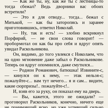
— Как же ты, ну, как же ты с лестницы-то
тогда сбежал? Ведь дворники вас обоих
встретили?
— Это я для отводу... тогда... бежал с
Митькой, — как бы заторопясь и заранее
приготовившись, ответил Николай.
— Ну, так и есть! — злобно вскрикнул
Порфирий, — не свои слова говорит! —
пробормотал он как бы про себя и вдруг опять
увидал Раскольникова.
Он, видимо, до того увлекся с Николаем, что
на одно мгновение даже забыл о Раскольникове.
Теперь он вдруг опомнился, даже смутился...
— Родион Романович, батюшка! Извините-с,
— кинулся он к нему, — этак нельзя-с;
пожалуйте-с... вам тут нечего... я и сам... видите,
какие сюрпризы!.. пожалуйте-с!..
И, взяв его за руку, он показал ему на дверь.
— Вы, кажется, этого не ожидали? —
проговорил Раскольников, конечно, ничего еще
не понимавший ясно, но уже успевший сильно