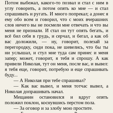
Потом выбежал, какого-то позвал и стал с ним в
углу говорить, а потом опять ко мне — и стал
спрашивать и ругать. И много попрекал; а донес я
ему обо всем и говорил, что с моих вчерашних
слов ничего вы не посмели мне отвечать и что вы
меня не признали. И стал он тут опять бегать, и
всё бил себя в грудь, и серчал, и бегал, а как об
вас доложили, — ну, говорит, полезай за
перегородку, сиди пока, не шевелись, что бы ты
ни услышал, и стул мне туда сам принес и меня
запер; может, говорит, я тебя и спрошу. А как
привели Николая, тут он меня, после вас, и вывел:
я тебя еще, говорит, потребую и еще спрашивать
буду...
— А Николая при тебе спрашивал?
— Как вас вывел, и меня тотчас вывел, а
Николая допрашивать начал.
Мещанин остановился и вдруг опять
положил поклон, коснувшись перстом пола.
— За оговор и за злобу мою простите.