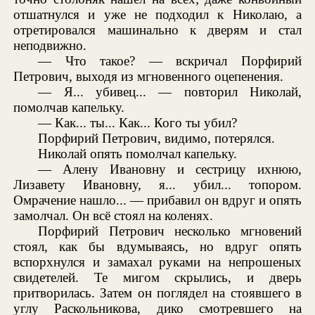
отшатнулся и уже не подходил к Николаю, а
отретировался машинально к дверям и стал
неподвижно.
— Что такое? — вскричал Порфирий
Петрович, выходя из мгновенного оцепенения.
— Я... убивец... — повторил Николай,
помолчав капельку.
— Как... ты... Как... Кого ты убил?
Порфирий Петрович, видимо, потерялся.
Николай опять помолчал капельку.
— Алену Ивановну и сестрицу ихнюю,
Лизавету Ивановну, я... убил... топором.
Омрачение нашло... — прибавил он вдруг и опять
замолчал. Он всё стоял на коленях.
Порфирий Петрович несколько мгновений
стоял, как бы вдумываясь, но вдруг опять
вспорхнулся и замахал руками на непрошеных
свидетелей. Те мигом скрылись, и дверь
притворилась. Затем он поглядел на стоявшего в
углу Раскольникова, дико смотревшего на