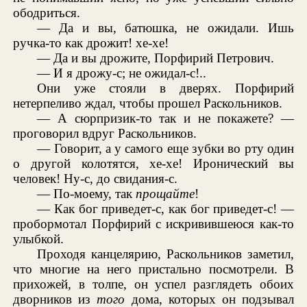
ободриться.
— Да и вы, батюшка, не ожидали. Ишь
ручка-то как дрожит! хе-хе!
— Да и вы дрожите, Порфирий Петрович.
— И я дрожу-с; не ожидал-с!..
Они уже стояли в дверях. Порфирий
нетерпеливо ждал, чтобы прошел Раскольников.
— А сюрпризик-то так и не покажете? —
проговорил вдруг Раскольников.
— Говорит, а у самого еще зубки во рту один
о другой колотятся, хе-хе! Иронический вы
человек! Ну-с, до свидания-с.
— По-моему, так
прощайте
!
— Как бог приведет-с, как бог приведет-с! —
пробормотал Порфирий с искривившеюся как-то
улыбкой.
Проходя канцелярию, Раскольников заметил,
что многие на него пристально посмотрели. В
прихожей, в толпе, он успел разглядеть обоих
дворников из
того
дома, которых он подзывал