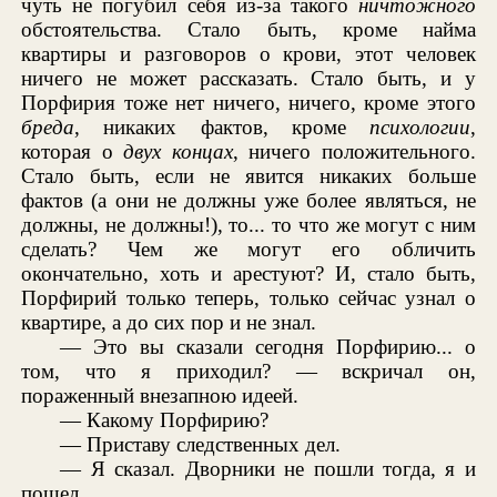
чуть не погубил себя из-за такого
ничтожного
обстоятельства. Стало быть, кроме найма
квартиры и разговоров о крови, этот человек
ничего не может рассказать. Стало быть, и у
Порфирия тоже нет ничего, ничего, кроме этого
бреда
, никаких фактов, кроме
психологии
,
которая о
двух концах
, ничего положительного.
Стало быть, если не явится никаких больше
фактов (а они не должны уже более являться, не
должны, не должны!), то... то что же могут с ним
сделать? Чем же могут его обличить
окончательно, хоть и арестуют? И, стало быть,
Порфирий только теперь, только сейчас узнал о
квартире, а до сих пор и не знал.
— Это вы сказали сегодня Порфирию... о
том, что я приходил? — вскричал он,
пораженный внезапною идеей.
— Какому Порфирию?
— Приставу следственных дел.
— Я сказал. Дворники не пошли тогда, я и
пошел.