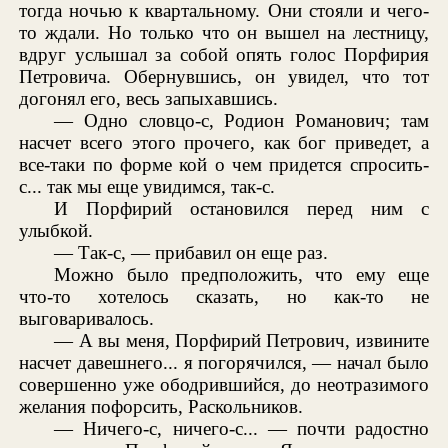
тогда ночью к квартальному. Они стояли и чего-
то ждали. Но только что он вышел на лестницу,
вдруг услышал за собой опять голос Порфирия
Петровича. Обернувшись, он увидел, что тот
догонял его, весь запыхавшись.
— Одно словцо-с, Родион Романович; там
насчет всего этого прочего, как бог приведет, а
все-таки по форме кой о чем придется спросить-
с... так мы еще увидимся, так-с.
И Порфирий остановился перед ним с
улыбкой.
— Так-с, — прибавил он еще раз.
Можно было предположить, что ему еще
что-то хотелось сказать, но как-то не
выговаривалось.
— А вы меня, Порфирий Петрович, извините
насчет давешнего... я погорячился, — начал было
совершенно уже ободрившийся, до неотразимого
желания пофорсить, Раскольников.
— Ничего-с, ничего-с... — почти радостно