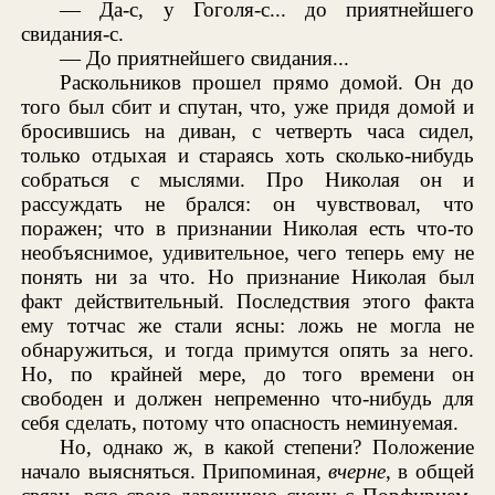
— Да-с, у Гоголя-с... до приятнейшего
свидания-с.
— До приятнейшего свидания...
Раскольников прошел прямо домой. Он до
того был сбит и спутан, что, уже придя домой и
бросившись на диван, с четверть часа сидел,
только отдыхая и стараясь хоть сколько-нибудь
собраться с мыслями. Про Николая он и
рассуждать не брался: он чувствовал, что
поражен; что в признании Николая есть что-то
необъяснимое, удивительное, чего теперь ему не
понять ни за что. Но признание Николая был
факт действительный. Последствия этого факта
ему тотчас же стали ясны: ложь не могла не
обнаружиться, и тогда примутся опять за него.
Но, по крайней мере, до того времени он
свободен и должен непременно что-нибудь для
себя сделать, потому что опасность неминуемая.
Но, однако ж, в какой степени? Положение
начало выясняться. Припоминая,
вчерне
, в общей