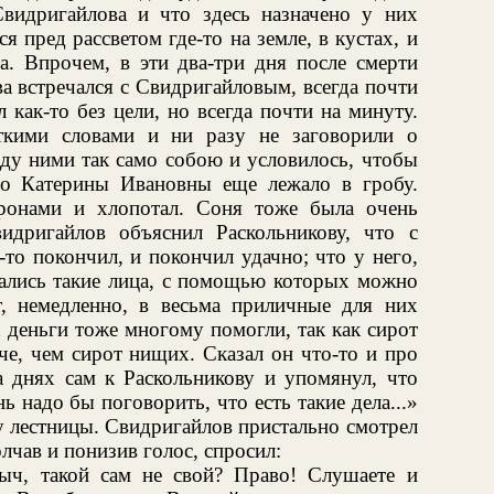
Свидригайлова и что здесь назначено у них
я пред рассветом где-то на земле, в кустах, и
а. Впрочем, в эти два-три дня после смерти
а встречался с Свидригайловым, всегда почти
 как-то без цели, но всегда почти на минуту.
ткими словами и ни разу не заговорили о
жду ними так само собою и условилось, чтобы
ло Катерины Ивановны еще лежало в гробу.
ронами и хлопотал. Соня тоже была очень
идригайлов объяснил Раскольникову, что с
то покончил, и покончил удачно; что у него,
кались такие лица, с помощью которых можно
, немедленно, в весьма приличные для них
 деньги тоже многому помогли, так как сирот
че, чем сирот нищих. Сказал он что-то и про
а днях сам к Раскольникову и упомянул, что
ь надо бы поговорить, что есть такие дела...»
 у лестницы. Свидригайлов пристально смотрел
олчав и понизив голос, спросил:
ч, такой сам не свой? Право! Слушаете и