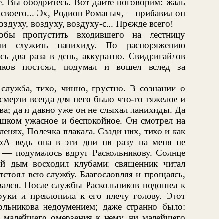
те. Вы ободритесь. Вот дайте поговорим: жаль
и своего... Эх, Родион Романыч, —прибавил он
здуху, воздуху, воздуху-с... Прежде всего!
обы пропустить входившего на лестницу
и служить панихиду. По распоряжению
ь два раза в день, аккуратно. Свидригайлов
иков постоял, подумал и вошел вслед за
 служба, тихо, чинно, грустно. В сознании о
мерти всегда для него было что-то тяжелое и
ва; да и давно уже он не слыхал панихиды. Да
ишком ужасное и беспокойное. Он смотрел на
оленях, Полечка плакала. Сзади них, тихо и как
«А ведь она в эти дни ни разу на меня не
», — подумалось вдруг Раскольникову. Солнце
ый дым восходил клубами; священник читал
тстоял всю службу. Благословляя и прощаясь,
вался. После службы Раскольников подошел к
руки и преклонила к его плечу голову. Этот
ольникова недоумением; даже странно было:
и малейшего омерзения к нему, ни малейшего