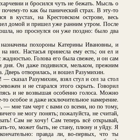
харчевни и бросился чуть не бежать. Мысль о
 почему-то как бы панический страх. В эту-то
ся в кустах, на Крестовском острове, весь
шел домой и пришел уже ранним утром. После
рошла, но проснулся он уже поздно: было два
ь назначены похороны Катерины Ивановны, и
 на них. Настасья принесла ему есть; он ел и
 жадностью. Голова его была свежее, и он сам
ри дня. Он даже подивился, мельком, прежним
а. Дверь отворилась, и вошел Разумихин.
! — сказал Разумихин, взял стул и сел за стол
ревожен и не старался этого скрыть. Говорил
опясь и не возвышая особенно голоса. Можно
е-то особое и даже исключительное намерение.
— мне там черт с вами со всеми, но по тому,
ничего не могу понять; пожалуйста, не считай,
ать! Сам не хочу! Сам теперь всё открывай,
ать-то, может быть, не стану, плюну и уйду. Я
ончательно: правда ли, во-первых, что ты