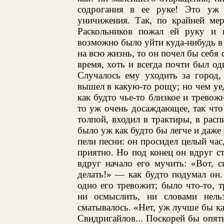
содрогания в ее руке! Это уж б
уничижения. Так, по крайней мер
Раскольников пожал ей руку и 
возможно было уйти куда-нибудь в 
на всю жизнь, то он почел бы себя 
время, хоть и всегда почти был од
Случалось ему уходить за город,
вышел в какую-то рощу; но чем уед
как будто чье-то близкое и тревожн
то уж очень досаждающее, так что
толпой, входил в трактиры, в рас
было уж как будто бы легче и даже 
пели песни: он просидел целый час
приятно. Но под конец он вдруг ст
вдруг начало его мучить: «Вот, 
делать!» — как будто подумал он.
одно его тревожит; было что-то, 
ни осмыслить, ни словами нель
сматывалось. «Нет, уж лучше бы к
Свидригайлов... Поскорей бы опять