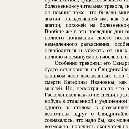
болезненно-мучительная тревога, 
он помнил тоже, что бывали мину
апатии, овладевавшей им, как б
апатии, похожей на болезненно
Вообще же в эти последние дни он
полного понимания своего поло
немедленного разъяснения, особ
освободиться и убежать от иных 
полною и неминуемою гибелью в е
Особенно тревожил его Свидри
будто остановился на Свидригайл
слишком ясно высказанных слов С
смерти Катерины Ивановны, как
мыслей. Но, несмотря на то что 
Раскольников как-то не спешил разъ
нибудь в отдаленной и уединенной 
одного, за столом, в размышлен
вспоминал вдруг о Свидригайл
сознавалось, что надо бы, как можн
возможно, порешить окончательно. 