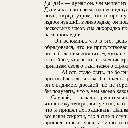
Да! да!» — думал он. Он вышел из 
Дуне и матери навела на него вдруг
ночь, перед утром, он и проснул
издрогнувший, в лихорадке; он по
нескольких часов сна лихорадка п
часа пополудни.
Он вспомнил, что в этот ден
обрадовался, что не присутствовал
пил с большим аппетитом, чуть не с
спокойнее, чем в эти последние т
приливам своего панического страх
— А! ест, стало быть, не болен
против Раскольникова. Он был вст
он с видимою досадой, но не тор
бы подумать, что в нем засело како
— Слушай, — начал он решительно, 
что я вижу теперь, вижу ясно, что 
что я пришел допрашивать. Наплев
все ваши секреты, так я еще и слуш
пришел только узнать лично и ок