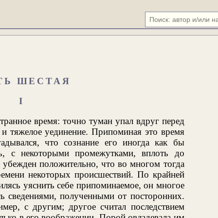
ТЬ ШЕСТАЯ
I
транное время: точно туман упал вдруг перед
 и тяжелое уединение. Припоминая это время
адывался, что сознание его иногда как бы
ь, с некоторыми промежутками, вплоть до
 убежден положительно, что во многом тогда
ремени некоторых происшествий. По крайней
илясь уяснить себе припоминаемое, он многое
сь сведениями, полученными от посторонних.
мер, с другим; другое считал последствием
лько в его воображении. Порой овладевала им