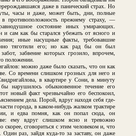
перерождавшаяся даже в панический страх. Но
ты, часы и даже, может быть, дни, полные
ы в противоположность прежнему страху, —
-равнодушное состояние иных умирающих.
 и сам как бы старался убежать от ясного и
жения; иные насущные факты, требовавшие
енно тяготили его; но как рад бы он был
забот, забвение которых грозило, впрочем,
го положении.
гайлов: можно даже было сказать, что он как
ове. Со времени слишком грозных для него и
видригайлова, в квартире у Сони, в минуту
 бы нарушилось обыкновенное течение его
этот новый факт чрезвычайно его беспокоил,
яснением дела. Порой, вдруг находя себя где-
части города, в каком-нибудь жалком трактире
ии, и едва помня, как он попал сюда, он
ове: ему вдруг слишком ясно и тревожно
о скорее, сговориться с этим человеком и, что
Один раз, зайдя куда-то за заставу, он даже