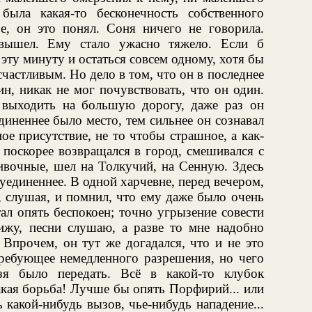
ыла какая-то бесконечность собственного
е, он это понял. Соня ничего не говорила.
вышел. Ему стало ужасно тяжело. Если б
эту минуту и остаться совсем одному, хотя бы
счастливым. Но дело в том, что он в последнее
ин, никак не мог почувствовать, что он один.
 выходить на большую дорогу, даже раз он
иненнее было место, тем сильнее он сознавал
ое присутствие, не то чтобы страшное, а как-
 поскорее возвращался в город, смешивался с
пивочные, шел на Толкучий, на Сенную. Здесь
уединеннее. В одной харчевне, перед вечером,
, слушая, и помнил, что ему даже было очень
ал опять беспокоен; точно угрызение совести
сижу, песни слушаю, а разве то мне надобно
 Впрочем, он тут же догадался, что и не это
требующее немедленного разрешения, но чего
зя было передать. Всё в какой-то клубок
акая борьба! Лучше бы опять Порфирий... или
 какой-нибудь вызов, чье-нибудь нападение...