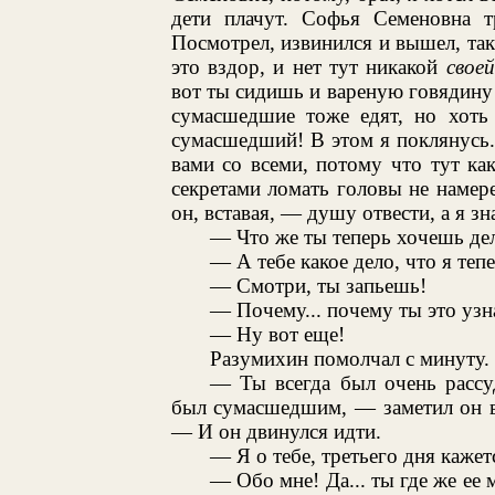
дети плачут. Софья Семеновна т
Посмотрел, извинился и вышел, так
это вздор, и нет тут никакой
своей
вот ты сидишь и вареную говядину 
сумасшедшие тоже едят, но хоть 
сумасшедший! В этом я поклянусь.
вами со всеми, потому что тут как
секретами ломать головы не намер
он, вставая, — душу отвести, а я зн
— Что же ты теперь хочешь де
— А тебе какое дело, что я теп
— Смотри, ты запьешь!
— Почему... почему ты это узн
— Ну вот еще!
Разумихин помолчал с минуту.
— Ты всегда был очень рассу
был сумасшедшим, — заметил он в
— И он двинулся идти.
— Я о тебе, третьего дня кажет
— Обо мне! Да... ты где же ее 