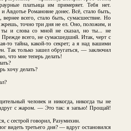
раурные платьица им примеряет. Тебя нет.
 и Авдотье Романовне донес. Всё, стало быть,
, вернее всего, стало быть, сумасшествие. Но
жрешь, точно три дня не ел. Оно, положим, и
ты и слова со мной не сказал, но ты... не
 Прежде всего, не сумасшедший. Итак, черт с
ая-то тайна, какой-то секрет; а я над вашими
ен. Так только зашел обругаться, — заключил
аю, что мне теперь делать!
лать?
ерь хочу делать?
ал?
дительный человек и никогда, никогда ты не
друг с жаром. — Это так: я запью! Прощай!
ся, с сестрой говорил, Разумихин.
мог видеть третьего дня? — вдруг остановился