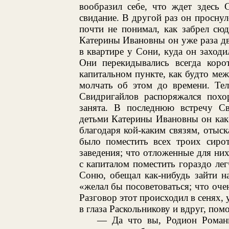
вообразил себе, что ждет здесь 
свидание. В другой раз он проснулс
почти не понимал, как забрел сюд
Катерины Ивановны он уже раза дв
в квартире у Сони, куда он заходил
Они перекидывались всегда коро
капитальном пункте, как будто ме
молчать об этом до времени. Те
Свидригайлов распоряжался похо
занята. В последнюю встречу Св
детьми Катерины Ивановны он как-
благодаря кой-каким связям, отыс
было поместить всех троих сирот
заведения; что отложенные для них
с капиталом поместить гораздо лег
Соню, обещал как-нибудь зайти н
«желал бы посоветоваться; что очен
Разговор этот происходил в сенях,
в глаза Раскольникову и вдруг, пом
— Да что вы, Родион Романы