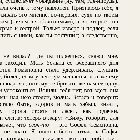
 существует убеждение (ну, там, где-нибудь),
ли очень к тому наклонен. Признаюсь тебе, я
живать это мнение, во-первых, судя по твоим
кам (ничем не объяснимым), а во-вторых, по
рью и сестрой. Только изверг и подлец, если
ить с ними, как ты поступил; а следственно,
не видал? Где ты шляешься, скажи мне,
а заходил. Мать больна со вчерашнего дня
отья Романовна стала удерживать; слушать
, болен, если у него ум мешается, кто же ему
сюда все, потому не бросать же нам ее одну.
успокоиться. Вошли, тебя нет; вот здесь она
 мы над нею стояли, молча. Встала и говорит:
тало быть, здоров и мать забыл, значит,
у порога стоять и ласки, как подачки,
 слегла; теперь в жару: «Вижу, говорит, для
агает, что
своя-то —
это Софья Семеновна,
уж не знаю. Я пошел было тотчас к Софье
сё разузнать, — прихожу, смотрю: гроб стоит,