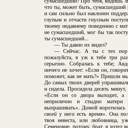
сумасшедший? Про тебя, видишь ли,
что ты, может быть, сумасшедший и
и сам сильно был наклонен поддер
глупым и отчасти гнусным поступ
твоему недавнему поведению с мате
не сумасшедший, мог бы так поступ
ты сумасшедший...
— Ты давно их видел?
— Сейчас. А ты с тех пор 
пожалуйста, я уж к тебе три раз
серьезно. Собралась к тебе; Авд
ничего не хочет: «Если он, говорит
поможет, как не мать?» Пришли мы 
До самых твоих дверей упрашивали 
и сидела. Просидела десять минут,
«Если он со двора выходит, а с
неприлично и стыдно матери 
выпрашивать». Домой воротилась и
своей
у него есть время». Она пол
твоя невеста, или любовница, 
Семеновне, потому, брат, я хотел в