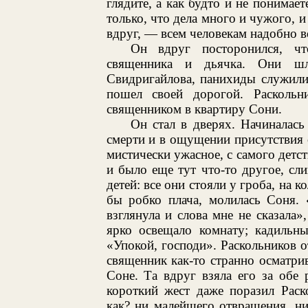
глядите, а как будто и не понимае
только, что дела много и чужого, 
вдруг, — всем человекам надобно во
Он вдруг посторонился, чт
священника и дьячка. Они шл
Свидригайлова, панихиды служилис
пошел своей дорогой. Раскольн
священником в квартиру Сони.
Он стал в дверях. Начиналась
смерти и в ощущении присутствия с
мистически ужасное, с самого детст
и было еще тут что-то другое, сл
детей: все они стояли у гроба, на к
бы робко плача, молилась Соня. 
взглянула и слова мне не сказала
ярко освещало комнату; кадильн
«Упокой, господи». Раскольников о
священник как-то странно осматри
Соне. Та вдруг взяла его за обе 
короткий жест даже поразил Раск
как? ни малейшего отвращения, н