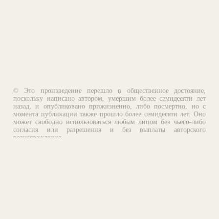
© Это произведение перешло в общественное достояние,
поскольку написано автором, умершим более семидесяти лет
назад, и опубликовано прижизненно, либо посмертно, но с
момента публикации также прошло более семидесяти лет. Оно
может свободно использоваться любым лицом без чьего-либо
согласия или разрешения и без выплаты авторского
вознаграждения.
Email:
otklik@ilibrary.ru
О библиотеке
Реклама на сайте
©1996—2026 Алексей Комаров. Подборка произведений,
оформление, программирование.