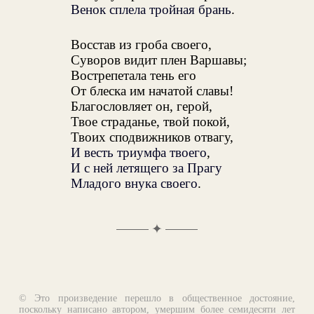
Венок сплела тройная брань
.
Восстав из гроба своего,
Суворов видит плен Варшавы;
Вострепетала тень его
От блеска им начатой славы!
Благословляет он, герой,
Твое страданье, твой покой,
Твоих сподвижников отвагу,
И весть триумфа твоего
,
И с ней летящего за Прагу
Младого внука своего
.
✦
© Это произведение перешло в общественное достояние,
поскольку написано автором, умершим более семидесяти лет