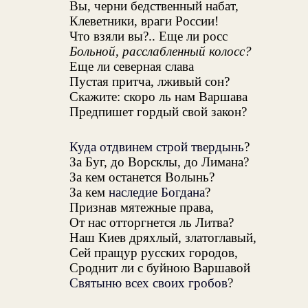
Вы, черни бедственный набат,
Клеветники, враги России!
Что взяли вы?.. Еще ли росс
Больной, расслабленный колосс?
Еще ли северная слава
Пустая притча, лживый сон?
Скажите: скоро ль нам Варшава
Предпишет гордый свой закон?
Куда отдвинем строй твердынь
?
За Буг, до Ворсклы, до Лимана?
За кем останется Волынь?
За кем
наследие Богдана
?
Признав мятежные права,
От нас отторгнется ль Литва?
Наш Киев дряхлый, златоглавый,
Сей пращур русских городов,
Сроднит ли с буйною Варшавой
Святыню всех своих гробов
?