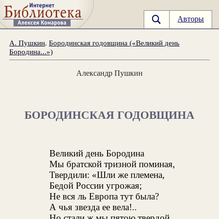
Авторы
А. Пушкин
.
Бородинская годовщина («Великий день
Бородина...»)
Александр Пушкин
БОРОДИНСКАЯ ГОДОВЩИНА
Великий день Бородина
Мы братской тризной поминая,
Твердили: «Шли же племена,
Бедой России угрожая;
Не вся ль Европа тут была?
А чья звезда ее вела!..
Но стали ж мы пятою твердой