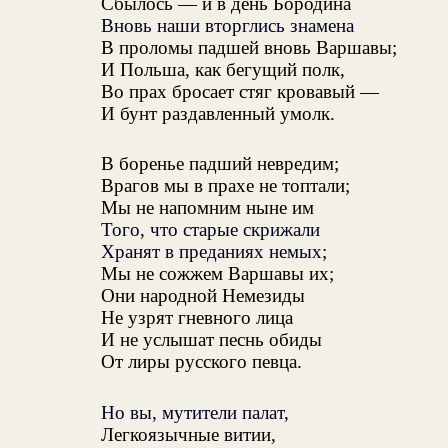
Сбылось — и в день Бородина
Вновь наши вторглись знамена
В проломы падшей вновь Варшавы;
И Польша, как бегущий полк,
Во прах бросает стяг кровавый —
И бунт раздавленный умолк.
В боренье падший невредим;
Врагов мы в прахе не топтали;
Мы не напомним ныне им
Того, что старые скрижали
Хранят в преданиях немых
;
Мы не сожжем Варшавы их;
Они народной Немезиды
Не узрят гневного лица
И не услышат песнь обиды
От лиры русского певца.
Но вы, мутители палат
,
Легкоязычные витии,