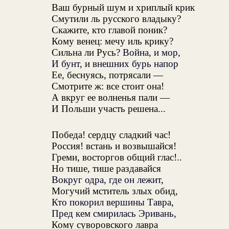
Ваш бурный шум и хриплый крик
Смутили ль русского владыку?
Скажите, кто главой поник?
Кому венец: мечу иль крику?
Сильна ли Русь?
Война, и мор,
И бунт
, и
внешних бурь напор
Ее, беснуясь, потрясали —
Смотрите ж: все стоит она!
А вкруг ее волненья пали —
И Польши участь решена...
Победа! сердцу сладкий час!
Россия! встань и возвышайся!
Греми, восторгов общий глас!..
Но тише, тише раздавайся
Вокруг одра, где он лежит
,
Могучий мститель злых обид,
Кто покорил вершины Тавра
,
Пред кем смирилась Эривань
,
Кому суворовского лавра