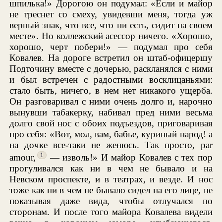
шпилька!» Дорогою он подумал: «Если и майор
не треснет со смеху, увидевши меня, тогда уж
верный знак, что все, что ни есть, сидит на своем
месте». Но коллежский асессор ничего. «Хорошо,
хорошо, черт побери!» — подумал про себя
Ковалев. На дороге встретил он штаб-офицершу
Подточину вместе с дочерью, раскланялся с ними
и был встречен с радостными восклицаньями:
стало быть, ничего, в нем нет никакого ущерба.
Он разговаривал с ними очень долго и, нарочно
вынувши табакерку, набивал пред ними весьма
долго свой нос с обоих подъездов, приговаривая
про себя: «Вот, мол, вам, бабье, куриный народ! а
на дочке все-таки не женюсь. Так просто, par
1
amour,
— изволь!» И майор Ковалев с тех пор
прогуливался как ни в чем не бывало и на
Невском проспекте, и в театрах, и везде. И нос
тоже как ни в чем не бывало сидел на его лице, не
показывая даже вида, чтобы отлучался по
сторонам. И после того майора Ковалева видели