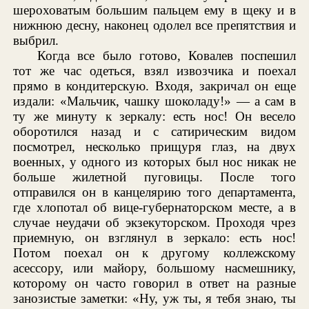
шероховатым большим пальцем ему в щеку и в
нижнюю десну, наконец одолел все препятствия и
выбрил.
Когда все было готово, Ковалев поспешил
тот же час одеться, взял извозчика и поехал
прямо в кондитерскую. Входя, закричал он еще
издали: «Мальчик, чашку шоколаду!» — а сам в
ту же минуту к зеркалу: есть нос! Он весело
оборотился назад и с сатирическим видом
посмотрел, несколько прищуря глаз, на двух
военных, у одного из которых был нос никак не
больше жилетной пуговицы. После того
отправился он в канцелярию того департамента,
где хлопотал об вице-губернаторском месте, а в
случае неудачи об экзекуторском. Проходя чрез
приемную, он взглянул в зеркало: есть нос!
Потом поехал он к другому коллежскому
асессору, или майору, большому насмешнику,
которому он часто говорил в ответ на разные
занозистые заметки: «Ну, уж ты, я тебя знаю, ты