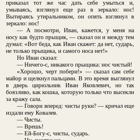
приказал тот же час дать себе умыться и,
умываясь, взглянул еще раз в зеркало: нос!
Вытираясь утиральником, он опять взглянул в
зеркало: нос!
— А посмотри, Иван, кажется, у меня на
носу как будто прыщик, — сказал он и между тем
думал: «Вот беда, как Иван скажет: да нет, сударь,
не только прыщика, и самого носа нет!»
Но Иван сказал:
— Ничего-с, никакого прыщика: нос чистый!
«Хорошо, черт побери!» — сказал сам себе
майор и щелкнул пальцами. В это время выглянул
в дверь цирюльник Иван Яковлевич, но так
боязливо, как кошка, которую только что высекли
за кражу сала.
— Говори вперед: чисты руки? — кричал еще
издали ему Ковалев.
— Чисты.
— Врешь!
— Ей-Богу-с, чисты, сударь.