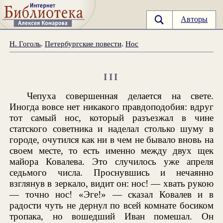
Авторы
Н. Гоголь
.
Петербургские повести
.
Нос
III
Чепуха совершенная делается на свете.
Иногда вовсе нет никакого правдоподобия: вдруг
тот самый нос, который разъезжал в чине
статского советника и наделал столько шуму в
городе, очутился как ни в чем не бывало вновь на
своем месте, то есть именно между двух щек
майора Ковалева. Это случилось уже апреля
седьмого числа. Проснувшись и нечаянно
взглянув в зеркало, видит он: нос! — хвать рукою
— точно нос! «Эге!» — сказал Ковалев и в
радости чуть не дернул по всей комнате босиком
тропака, но вошедший Иван помешал. Он