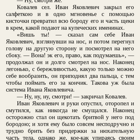
— Ну, смотри же.
Ковалев сел. Иван Яковлевич закрыл его
салфеткою и в одно мгновенье с помощью
кисточки превратил всю бороду его и часть щеки
в крем, какой подают на купеческих именинах.
«Вишь ты! — сказал сам себе Иван
Яковлевич, взглянувши на нос, и потом перегнул
голову на другую сторону и посмотрел на него
сбоку. — Вона! эк его, право, как подумаешь», —
продолжал он и долго смотрел на нос. Наконец
легонько, с бережливостью, какую только можно
себе вообразить, он приподнял два пальца, с тем
чтобы поймать его за кончик. Такова уж была
система Ивана Яковлевича.
— Ну, ну, ну, смотри! — закричал Ковалев.
Иван Яковлевич и руки опустил, оторопел и
смутился, как никогда не смущался. Наконец
осторожно стал он щекотать бритвой у него под
бородою; и хотя ему было совсем несподручно и
трудно брить без придержки за нюхательную
часть тела, однако же, кое-как упираясь своим