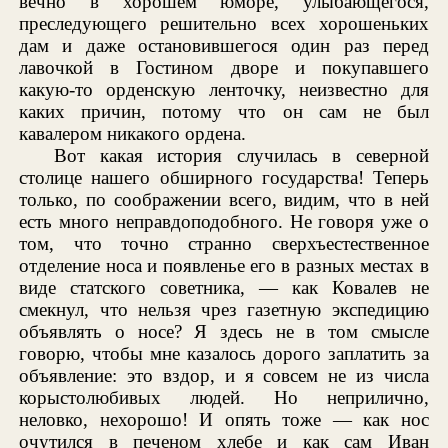
вечно в хорошем юморе, улыбающегося,
преследующего решительно всех хорошеньких
дам и даже остановившегося один раз перед
лавочкой в Гостином дворе и покупавшего
какую-то орденскую ленточку, неизвестно для
каких причин, потому что он сам не был
кавалером никакого ордена.
Вот какая история случилась в северной
столице нашего обширного государства! Теперь
только, по соображении всего, видим, что в ней
есть много неправдоподобного. Не говоря уже о
том, что точно странно сверхъестественное
отделение носа и появленье его в разных местах в
виде статского советника, — как Ковалев не
смекнул, что нельзя чрез газетную экспедицию
объявлять о носе? Я здесь не в том смысле
говорю, чтобы мне казалось дорого заплатить за
объявление: это вздор, и я совсем не из числа
корыстолюбивых людей. Но неприлично,
неловко, нехорошо! И опять тоже — как нос
очутился в печеном хлебе и как сам Иван