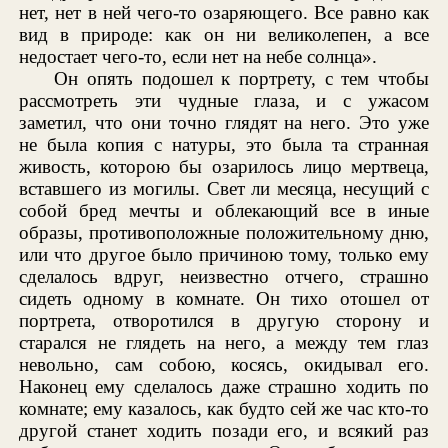
нет, нет в ней чего-то озаряющего. Все равно как
вид в природе: как он ни великолепен, а все
недостает чего-то, если нет на небе солнца».
Он опять подошел к портрету, с тем чтобы
рассмотреть эти чудные глаза, и с ужасом
заметил, что они точно глядят на него. Это уже
не была копия с натуры, это была та странная
живость, которою бы озарилось лицо мертвеца,
вставшего из могилы. Свет ли месяца, несущий с
собой бред мечты и облекающий все в иные
образы, противоположные положительному дню,
или что другое было причиною тому, только ему
сделалось вдруг, неизвестно отчего, страшно
сидеть одному в комнате. Он тихо отошел от
портрета, отворотился в другую сторону и
старался не глядеть на него, а между тем глаз
невольно, сам собою, косясь, окидывал его.
Наконец ему сделалось даже страшно ходить по
комнате; ему казалось, как будто сей же час кто-то
другой станет ходить позади его, и всякий раз