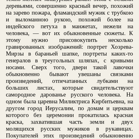
деревьями, совершенно красный вечер, похожий
на зарево пожара, фламандский мужик с трубкою
и выломанною рукою, похожий более на
индейского петуха в манжетах, нежели на
человека, — вот их обыкновенные сюжеты. К
этому нужно присовокупить несколько
гравированных изображений: портрет Хозрева-
Мирзы в бараньей шапке, портреты каких-то
генералов в треугольных шляпах, с кривыми
носами. Сверх того, двери такой лавочки
обыкновенно бывают увешаны связками
произведений, отпечатанных лубками на
больших листах, которые свидетельствуют
самородное дарованье русского человека. На
одном была царевна Миликтриса Кирбитьевна, на
другом город Иерусалим, по домам и церквам
которого без церемонии прокатилась красная
краска, захватившая часть земли и двух
молящихся русских мужиков в рукавицах.
Покупателей этих произведений обыкновенно