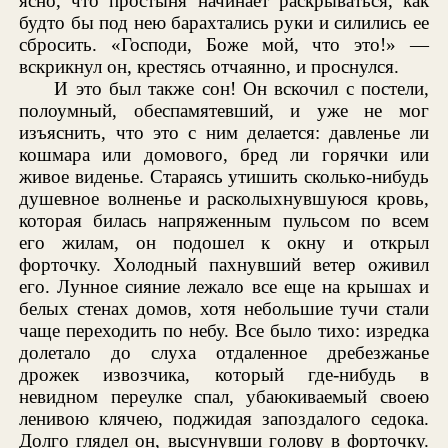
ясно, что простыня начинает раскрываться, как
будто бы под нею барахтались руки и силились ее
сбросить. «Господи, Боже мой, что это!» —
вскрикнул он, крестясь отчаянно, и проснулся.
И это был также сон! Он вскочил с постели,
полоумный, обеспамятевший, и уже не мог
изъяснить, что это с ним делается: давленье ли
кошмара или домового, бред ли горячки или
живое виденье. Стараясь утишить сколько-нибудь
душевное волненье и расколыхнувшуюся кровь,
которая билась напряженным пульсом по всем
его жилам, он подошел к окну и открыл
форточку. Холодный пахнувший ветер оживил
его. Лунное сияние лежало все еще на крышах и
белых стенах домов, хотя небольшие тучи стали
чаще переходить по небу. Все было тихо: изредка
долетало до слуха отдаленное дребезжанье
дрожек извозчика, который где-нибудь в
невидном переулке спал, убаюкиваемый своею
ленивою клячею, поджидая запоздалого седока.
Долго глядел он, высунувши голову в форточку.