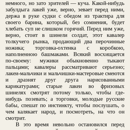
немного, но зато зрителей — куча. Какой-нибудь
забулдыга лакей уже, верно, зевает перед ними,
держа в руке судки с обедом из трактира для
своего барина, который, без сомнения, будет
хлебать суп не слишком горячий. Перед ним уже,
верно, стоит в шинели солдат, этот кавалер
толкучего рынка, продающий два перочинные
ножика; торговка-охтенка с коробкою,
наполненною башмаками. Всякий восхищается
по-своему: мужики обыкновенно тыкают
пальцами; кавалеры рассматривают серьезно;
лакеи-мальчики и мальчишки-мастеровые смеются
и дразнят друг друга нарисованными
карикатурами; старые лакеи во фризовых
шинелях смотрят потому только, чтобы где-
нибудь позевать; а торговки, молодые русские
бабы, спешат по инстинкту, чтобы послушать, о
чем калякает народ, и посмотреть, на что он
смотрит.
В это время невольно остановился перед