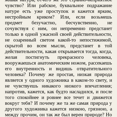
чувство? Или рабское, буквальное подражание
натуре есть уже проступок и кажется ярким,
нестройным криком? Или, если возьмешь
предмет безучастно, бесчувственно, не
сочувствуя с ним, он непременно предстанет
только в одной ужасной своей действительности,
не озаренный светом какой-то непостижимой,
скрытой во всем мысли, предстанет в той
действительности, какая открывается тогда, когда,
желая постигнуть прекрасного человека,
вооружаешься анатомическим ножом, рассекаешь
его внутренность и видишь отвратительного
человека? Почему же простая, низкая природа
является у одного художника в каком-то свету, и
не чувствуешь никакого низкого впечатления;
напротив, кажется, как будто насладился, и после
того спокойнее и ровнее все течет и движется
вокруг тебя? И почему же та же самая природа у
другого художника кажется низкою, грязною, а
между прочим, он так же был верен природе? Но