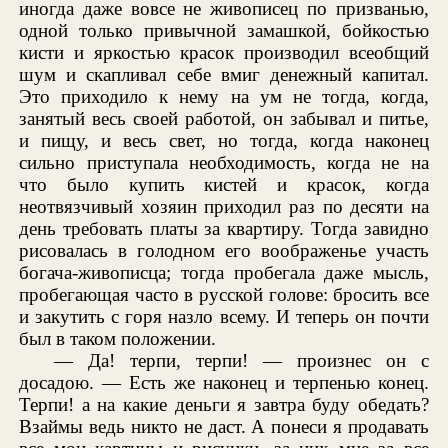
иногда даже вовсе не живописец по призванью,
одной только привычной замашкой, бойкостью
кисти и яркостью красок производил всеобщий
шум и скапливал себе вмиг денежный капитал.
Это приходило к нему на ум не тогда, когда,
занятый весь своей работой, он забывал и питье,
и пищу, и весь свет, но тогда, когда наконец
сильно приступала необходимость, когда не на
что было купить кистей и красок, когда
неотвязчивый хозяин приходил раз по десяти на
день требовать платы за квартиру. Тогда завидно
рисовалась в голодном его воображенье участь
богача-живописца; тогда пробегала даже мысль,
пробегающая часто в русской голове: бросить все
и закутить с горя назло всему. И теперь он почти
был в таком положении.
— Да! терпи, терпи! — произнес он с
досадою. — Есть же наконец и терпенью конец.
Терпи! а на какие деньги я завтра буду обедать?
Взаймы ведь никто не даст. А понеси я продавать