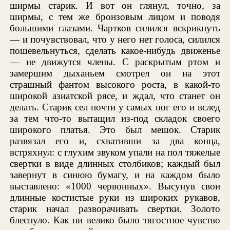
ширмы старик. И вот он глянул, точно, за
ширмы, с тем же бронзовым лицом и поводя
большими глазами. Чартков силился вскрикнуть
— и почувствовал, что у него нет голоса, силился
пошевельнуться, сделать какое-нибудь движенье
— не движутся члены. С раскрытым ртом и
замершим дыханьем смотрел он на этот
страшный фантом высокого роста, в какой-то
широкой азиатской рясе, и ждал, что станет он
делать. Старик сел почти у самых ног его и вслед
за тем что-то вытащил из-под складок своего
широкого платья. Это был мешок. Старик
развязал его и, схвативши за два конца,
встряхнул: с глухим звуком упали на пол тяжелые
свертки в виде длинных столбиков; каждый был
завернут в синюю бумагу, и на каждом было
выставлено: «1000 червонных». Высунув свои
длинные костистые руки из широких рукавов,
старик начал разворачивать свертки. Золото
блеснуло. Как ни велико было тягостное чувство