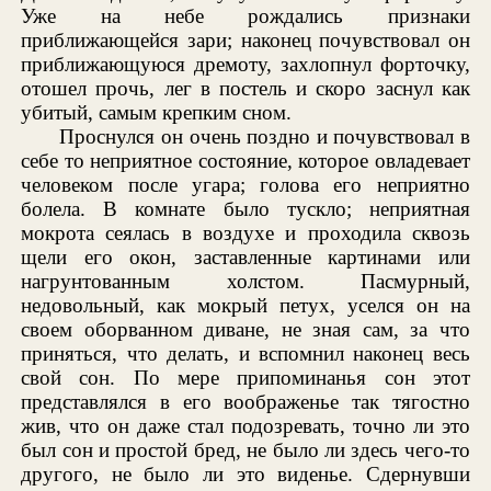
Уже на небе рождались признаки
приближающейся зари; наконец почувствовал он
приближающуюся дремоту, захлопнул форточку,
отошел прочь, лег в постель и скоро заснул как
убитый, самым крепким сном.
Проснулся он очень поздно и почувствовал в
себе то неприятное состояние, которое овладевает
человеком после угара; голова его неприятно
болела. В комнате было тускло; неприятная
мокрота сеялась в воздухе и проходила сквозь
щели его окон, заставленные картинами или
нагрунтованным холстом. Пасмурный,
недовольный, как мокрый петух, уселся он на
своем оборванном диване, не зная сам, за что
приняться, что делать, и вспомнил наконец весь
свой сон. По мере припоминанья сон этот
представлялся в его воображенье так тягостно
жив, что он даже стал подозревать, точно ли это
был сон и простой бред, не было ли здесь чего-то
другого, не было ли это виденье. Сдернувши