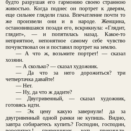
будто разрушая его гармонию своею странною
живостью. Когда поднес он портрет к дверям,
еще сильнее глядели глаза. Впечатление почти то
же произвели они и в народе. Женщина,
остановившаяся позади его, вскрикнула: «Глядит,
глядит», — и попятилась назад. Какое-то
неприятное, непонятное самому себе чувство
почувствовал он и поставил портрет на землю.
— А что ж, возьмите портрет! — сказал
хозяин.
— А сколько? — сказал художник.
— Да что за него дорожиться? три
четвертачка давайте!
— Нет.
— Ну, да что ж дадите?
— Двугривенный, — сказал художник,
готовясь идти.
— Эк цену какую завернули! да за
двугривенный одной рамки не купишь. Видно,
завтра собираетесь купить? Господин, господин,
воротитесь! гривенничек хоть прикиньте.