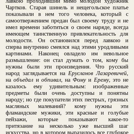
лавкою проходивший мимо молодой художник
Чартков. Старая шинель и нещегольское платье
показывали в нем того человека, который с
самоотвержением предан был своему труду и не
имел времени заботиться о своем наряде, всегда
имеющем таинственную привлекательность для
молодости. Он остановился перед лавкою и
сперва внутренно смеялся над этими уродливыми
картинами. Наконец овладело им невольное
размышление: он стал думать о том, кому бы
нужны были эти произведения. Что русский
народ заглядывается на
Ерусланов Лазаревичей
,
на
объедал
и
обпивал
, на
Фому
и
Ерему
, это не
казалось ему удивительным: изображенные
предметы были очень доступны и понятны
народу; но где покупатели этих пестрых, грязных
масляных малеваний? кому нужны эти
фламандские мужики, эти красные и голубые
пейзажи, которые показывают какое-то
притязание на несколько уже высший шаг
искусства, но в котором выразилось все глубокое