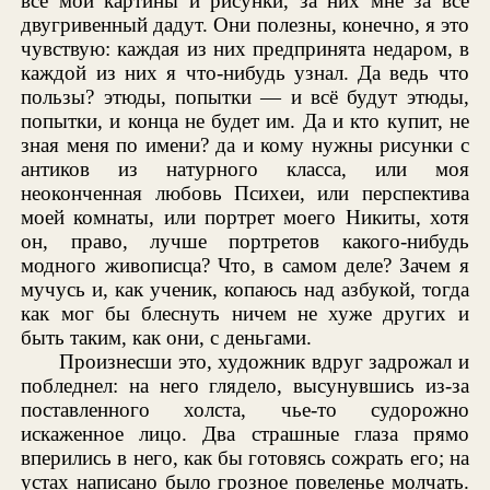
все мои картины и рисунки, за них мне за все
двугривенный дадут. Они полезны, конечно, я это
чувствую: каждая из них предпринята недаром, в
каждой из них я что-нибудь узнал. Да ведь что
пользы? этюды, попытки — и всё будут этюды,
попытки, и конца не будет им. Да и кто купит, не
зная меня по имени? да и кому нужны рисунки с
антиков из натурного класса, или моя
неоконченная любовь Психеи, или перспектива
моей комнаты, или портрет моего Никиты, хотя
он, право, лучше портретов какого-нибудь
модного живописца? Что, в самом деле? Зачем я
мучусь и, как ученик, копаюсь над азбукой, тогда
как мог бы блеснуть ничем не хуже других и
быть таким, как они, с деньгами.
Произнесши это, художник вдруг задрожал и
побледнел: на него глядело, высунувшись из-за
поставленного холста, чье-то судорожно
искаженное лицо. Два страшные глаза прямо
вперились в него, как бы готовясь сожрать его; на
устах написано было грозное повеленье молчать.