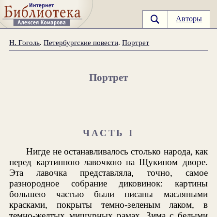
Авторы
Н. Гоголь
.
Петербургские повести
.
Портрет
Портрет
ЧАСТЬ I
Нигде не останавливалось столько народа, как
перед картинною лавочкою на Щукином дворе.
Эта лавочка представляла, точно, самое
разнородное собрание диковинок: картины
большею частью были писаны масляными
красками, покрыты темно-зеленым лаком, в
темно-желтых мишурных рамах. Зима с белыми