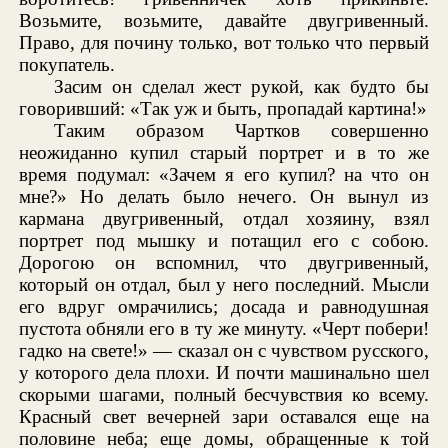
Возьмите, возьмите, давайте двугривенный.
Право, для почину только, вот только что первый
покупатель.
Засим он сделал жест рукой, как будто бы
говоривший: «Так уж и быть, пропадай картина!»
Таким образом Чартков совершенно
неожиданно купил старый портрет и в то же
время подумал: «Зачем я его купил? на что он
мне?» Но делать было нечего. Он вынул из
кармана двугривенный, отдал хозяину, взял
портрет под мышку и потащил его с собою.
Дорогою он вспомнил, что двугривенный,
который он отдал, был у него последний. Мысли
его вдруг омрачились; досада и равнодушная
пустота обняли его в ту же минуту. «Черт побери!
гадко на свете!» — сказал он с чувством русского,
у которого дела плохи. И почти машинально шел
скорыми шагами, полный бесчувствия ко всему.
Красный свет вечерней зари оставался еще на
половине неба; еще домы, обращенные к той