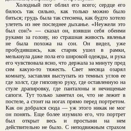
Холодный пот облил его всего; сердце его
билось так сильно, как только можно было
биться; грудь была так стеснена, как будто хотело
улететь из нее последнее дыханье. «Неужели это
был сон?» — сказал он, взявши себя обеими
руками за голову, но страшная живость явленья
не была похожа на сон. Он видел, уже
пробудившись, как старик ушел в рамки,
мелькнула даже пола его широкой одежды, и рука
его чувствовала ясно, что держала за минуту пред
сим какую-то тяжесть. Свет месяца озарял
комнату, заставляя выступать из темных углов ее
где холст, где гипсовую руку, где оставленную на
стуле драпировку, где панталоны и нечищеные
сапоги. Тут только заметил он, что не лежит в
постеле, а стоит на ногах прямо перед портретом.
Как он добрался сюда — уж этого никак не мог
он понять. Еще более изумило его, что портрет
был открыт весь и простыни на нем
действительно не было. С неподвижным страхом