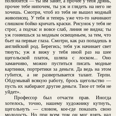
полюбится — ты им занят, а прочее у тебя дрянь,
прочее тебе нипочем, ты уж и глядеть на него не
хочешь. Смотри, чтоб из тебя не вышел модный
живописец. У тебя и теперь уже что-то начинают
слишком бойко кричать краски. Рисунок у тебя не
строг, а подчас и вовсе слаб, линия не видна; ты
уж гоняешься за модным освещеньем, за тем, что
бьет на первые глаза. Смотри, как раз попадешь в
английский род. Берегись; тебя уж начинает свет
тянуть; уж я вижу у тебя иной раз на шее
щегольской платок, шляпа с лоском... Оно
заманчиво, можно пуститься писать модные
картинки, портретики за деньги. Да ведь на этом
губится, а не развертывается талант. Терпи.
Обдумывай всякую работу, брось щегольство —
пусть их набирают другие деньги. Твое от тебя не
уйдет».
Профессор был отчасти прав. Иногда
хотелось, точно, нашему художнику кутнуть,
щегольнуть — словом, кое-где показать свою
молодость. Но при всем том он мог взять над