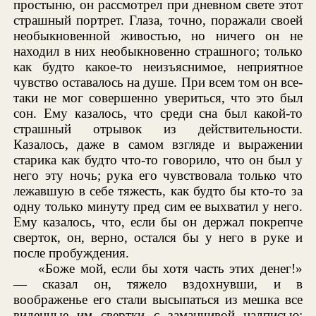
простыню, он рассмотрел при дневном свете этот
страшный портрет. Глаза, точно, поражали своей
необыкновенной живостью, но ничего он не
находил в них необыкновенно страшного; только
как будто какое-то неизъяснимое, неприятное
чувство оставалось на душе. При всем том он все-
таки не мог совершенно увериться, что это был
сон. Ему казалось, что среди сна был какой-то
страшный отрывок из действительности.
Казалось, даже в самом взгляде и выражении
старика как будто что-то говорило, что он был у
него эту ночь; рука его чувствовала только что
лежавшую в себе тяжесть, как будто бы кто-то за
одну только минуту пред сим ее выхватил у него.
Ему казалось, что, если бы он держал покрепче
сверток, он, верно, остался бы у него в руке и
после пробуждения.
«Боже мой, если бы хотя часть этих денег!»
— сказал он, тяжело вздохнувши, и в
воображенье его стали высыпаться из мешка все
виденные им свертки с заманчивой надписью: