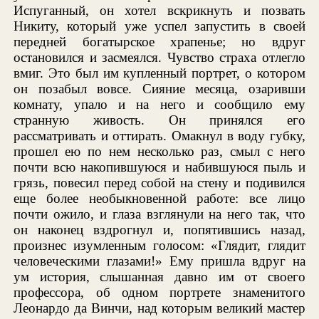
Испуганный, он хотел вскрикнуть и позвать
Никиту, который уже успел запустить в своей
передней богатырское храпенье; но вдруг
остановился и засмеялся. Чувство страха отлегло
вмиг. Это был им купленный портрет, о котором
он позабыл вовсе. Сияние месяца, озаривши
комнату, упало и на него и сообщило ему
странную живость. Он принялся его
рассматривать и оттирать. Омакнул в воду губку,
прошел ею по нем несколько раз, смыл с него
почти всю накопившуюся и набившуюся пыль и
грязь, повесил перед собой на стену и подивился
еще более необыкновенной работе: все лицо
почти ожило, и глаза взглянули на него так, что
он наконец вздрогнул и, попятившись назад,
произнес изумленным голосом: «Глядит, глядит
человеческими глазами!» Ему пришла вдруг на
ум история, слышанная давно им от своего
профессора, об одном портрете знаменитого
Леонардо да Винчи, над которым великий мастер