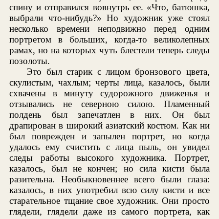
спину и отправился вовнутрь ее. «Что, батюшка,
выбрали что-нибудь?» Но художник уже стоял
несколько времени неподвижно перед одним
портретом в больших, когда-то великолепных
рамах, но на которых чуть блестели теперь следы
позолоты.
Это был старик с лицом бронзового цвета,
скулистым, чахлым; черты лица, казалось, были
схвачены в минуту судорожного движенья и
отзывались не северною силою. Пламенный
полдень был запечатлен в них. Он был
драпирован в широкий азиатский костюм. Как ни
был поврежден и запылен портрет, но когда
удалось ему счистить с лица пыль, он увидел
следы работы высокого художника. Портрет,
казалось, был не кончен; но сила кисти была
разительна. Необыкновеннее всего были глаза:
казалось, в них употребил всю силу кисти и все
старательное тщание свое художник. Они просто
глядели, глядели даже из самого портрета, как