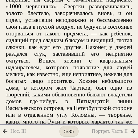
«1000 червонных». Свертки разворачивались,
золото блестело, заворачивалось вновь, и он
сидел, уставивши неподвижно и бессмысленно
свои глаза в пустой воздух, не будучи в состоянье
оторваться от такого предмета, — как ребенок,
сидящий пред сладким блюдом и видящий, глотая
слюнки, как едят его другие. Наконец у дверей
раздался стук, заставивший его неприятно
очнуться. Вошел хозяин с квартальным
надзирателем, которого появление для людей
мелких, как известно, еще неприятнее, нежели для
богатых лицо просителя. Хозяин небольшого
дома, в котором жил Чартков, был одно из
творений, какими обыкновенно бывают владетели
домов где-нибудь в Пятнадцатой линии
Васильевского острова, на Петербургской стороне
или в отдаленном углу Коломны, — творенье,
каких много на Руси и которых характер так же
трудно определить, как цвет изношенного
Нос. III
Портрет. Часть II
5/35
сюртука. В молодости своей он был капитан и