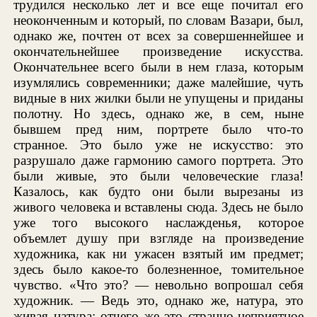
трудился несколько лет и все еще почитал его
неоконченным и который, по словам Вазари, был,
однако же, почтен от всех за совершеннейшее и
окончательнейшее произведение искусства.
Окончательнее всего были в нем глаза, которым
изумлялись современники; даже малейшие, чуть
видные в них жилки были не упущены и приданы
полотну. Но здесь, однако же, в сем, ныне
бывшем пред ним, портрете было что-то
странное. Это было уже не искусство: это
разрушало даже гармонию самого портрета. Это
были живые, это были человеческие глаза!
Казалось, как будто они были вырезаны из
живого человека и вставлены сюда. Здесь не было
уже того высокого наслажденья, которое
объемлет душу при взгляде на произведение
художника, как ни ужасен взятый им предмет;
здесь было какое-то болезненное, томительное
чувство. «Что это? — невольно вопрошал себя
художник. — Ведь это, однако же, натура, это
живая натура; отчего же это странно-неприятное