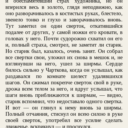
и обеспамятевший страх художника, но он
вперился весь в золото, глядя неподвижно, как
оно разворачивалось в костистых руках, блестело,
звенело тонко и глухо и заворачивалось вновь.
Тут заметил он один сверток, откатившийся
подалее от других, у самой ножки его кровати, в
головах у него. Почти судорожно схватил он его
и, полный страха, смотрел, не заметит ли старик.
Но старик был, казалось, очень занят. Он собрал
все свертки свои, уложил их снова в мешок и, не
взглянувши на него, ушел за ширмы. Сердце
билось сильно у Чарткова, когда он услышал, как
раздавался по комнате шелест удалявшихся
шагов. Он сжимал покрепче сверток свой в руке,
дрожа всем телом за него, и вдруг услышал, что
шаги вновь приближаются к ширмам, — видно,
старик вспомнил, что недоставало одного свертка.
И вот — он глянул к нему вновь за ширмы.
Полный отчаяния, стиснул он всею силою в руке
своей сверток, употребил все усилие сделать
движенье, вскрикнул — и проснулся.