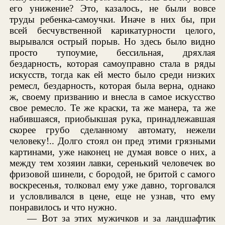
его унижение? Это, казалось, не были вовсе
труды ребенка-самоучки. Иначе в них бы, при
всей бесчувственной карикатурности целого,
вырывался острый порыв. Но здесь было видно
просто тупоумие, бессильная, дряхлая
бездарность, которая самоуправно стала в ряды
искусств, тогда как ей место было среди низких
ремесл, бездарность, которая была верна, однако
ж, своему призванию и внесла в самое искусство
свое ремесло. Те же краски, та же манера, та же
набившаяся, приобыкшая рука, принадлежавшая
скорее грубо сделанному автомату, нежели
человеку!.. Долго стоял он пред этими грязными
картинами, уже наконец не думая вовсе о них, а
между тем хозяин лавки, серенький человечек во
фризовой шинели, с бородой, не бритой с самого
воскресенья, толковал ему уже давно, торговался
и условливался в цене, еще не узнав, что ему
понравилось и что нужно.
— Вот за этих мужичков и за ландшафтик