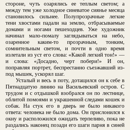
стороне, чуть озарялись ее теплым светом; а
между тем уже холодное синеватое сиянье месяца
становилось сильнее. Полупрозрачные легкие
тени хвостами падали на землю, отбрасываемые
домами и ногами пешеходцев. Уже художник
начинал мало-помалу заглядываться на небо,
озаренное каким-то прозрачным, тонким,
сомнительным светом, и почти в одно время
излетали из уст его слова: «Какой легкий тон!» —
и слова: «Досадно, черт побери!» И он,
поправляя портрет, беспрестанно съезжавший из-
под мышек, ускорял шаг.
Усталый и весь в поту, дотащился он к себе в
Пятнадцатую линию на Васильевский остров. С
трудом и с отдышкой взобрался он по лестнице,
облитой помоями и украшенной следами кошек и
собак. На стук его в дверь не было никакого
ответа: человека не было дома. Он прислонился к
окну и расположился ожидать терпеливо, пока не
раздались наконец позади его шаги парня в синей