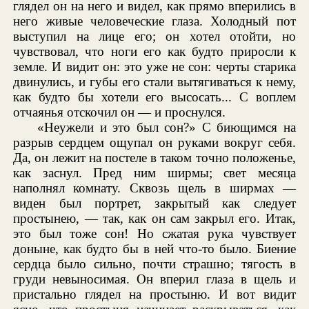
глядел он на него и видел, как прямо вперились в
него живые человеческие глаза. Холодный пот
выступил на лице его; он хотел отойти, но
чувствовал, что ноги его как будто приросли к
земле. И видит он: это уже не сон: черты старика
двинулись, и губы его стали вытягиваться к нему,
как будто бы хотели его высосать... С воплем
отчаянья отскочил он — и проснулся.
«Неужели и это был сон?» С биющимся на
разрыв сердцем ощупал он руками вокруг себя.
Да, он лежит на постеле в таком точно положенье,
как заснул. Пред ним ширмы; свет месяца
наполнял комнату. Сквозь щель в ширмах —
виден был портрет, закрытый как следует
простынею, — так, как он сам закрыл его. Итак,
это был тоже сон! Но сжатая рука чувствует
доныне, как будто бы в ней что-то было. Биение
сердца было сильно, почти страшно; тягость в
груди невыносимая. Он вперил глаза в щель и
пристально глядел на простыню. И вот видит