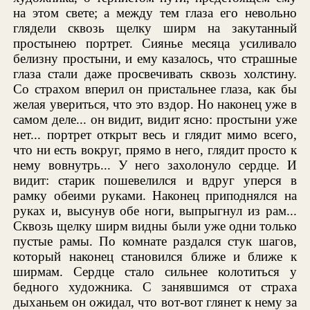
на этом свете; а между тем глаза его невольно
глядели сквозь щелку ширм на закутанный
простынею портрет. Сиянье месяца усиливало
белизну простыни, и ему казалось, что страшные
глаза стали даже просвечивать сквозь холстину.
Со страхом вперил он пристальнее глаза, как бы
желая увериться, что это вздор. Но наконец уже в
самом деле... он видит, видит ясно: простыни уже
нет... портрет открыт весь и глядит мимо всего,
что ни есть вокруг, прямо в него, глядит просто к
нему вовнутрь... У него захолонуло сердце. И
видит: старик пошевелился и вдруг уперся в
рамку обеими руками. Наконец приподнялся на
руках и, высунув обе ноги, выпрыгнул из рам...
Сквозь щелку ширм видны были уже одни только
пустые рамы. По комнате раздался стук шагов,
который наконец становился ближе и ближе к
ширмам. Сердце стало сильнее колотиться у
бедного художника. С занявшимся от страха
дыханьем он ожидал, что вот-вот глянет к нему за