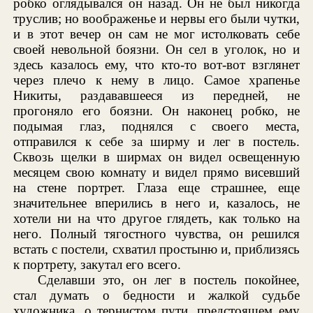
робко оглядывался он назад. Он не был никогда
труслив; но воображенье и нервы его были чутки,
и в этот вечер он сам не мог истолковать себе
своей невольной боязни. Он сел в уголок, но и
здесь казалось ему, что кто-то вот-вот взглянет
через плечо к нему в лицо. Самое храпенье
Никиты, раздававшееся из передней, не
прогоняло его боязни. Он наконец робко, не
подымая глаз, поднялся с своего места,
отправился к себе за ширму и лег в постель.
Сквозь щелки в ширмах он видел освещенную
месяцем свою комнату и видел прямо висевший
на стене портрет. Глаза еще страшнее, еще
значительнее вперились в него и, казалось, не
хотели ни на что другое глядеть, как только на
него. Полный тягостного чувства, он решился
встать с постели, схватил простыню и, приблизясь
к портрету, закутал его всего.
Сделавши это, он лег в постель покойнее,
стал думать о бедности и жалкой судьбе
художника, о тернистом пути, предстоящем ему