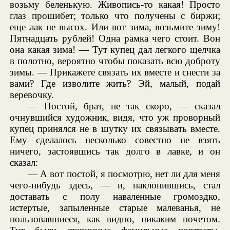
возьму беленькую. Живопись-то какая! Просто
глаз прошибет; только что получены с биржи;
еще лак не высох. Или вот зима, возьмите зиму!
Пятнадцать рублей! Одна рамка чего стоит. Вон
она какая зима! — Тут купец дал легкого щелчка
в полотно, вероятно чтобы показать всю доброту
зимы. — Прикажете связать их вместе и снести за
вами? Где изволите жить? Эй, малый, подай
веревочку.
— Постой, брат, не так скоро, — сказал
очнувшийся художник, видя, что уж проворный
купец принялся не в шутку их связывать вместе.
Ему сделалось несколько совестно не взять
ничего, застоявшись так долго в лавке, и он
сказал:
— А вот постой, я посмотрю, нет ли для меня
чего-нибудь здесь, — и, наклонившись, стал
доставать с полу наваленные громоздко,
истертые, запыленные старые малеванья, не
пользовавшиеся, как видно, никаким почетом.