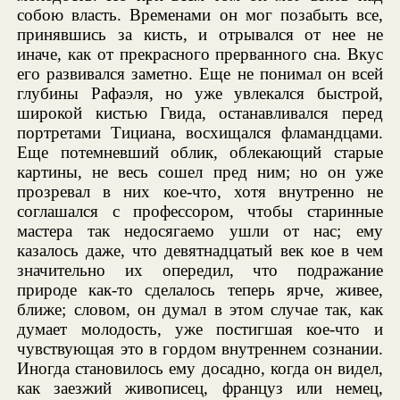
собою власть. Временами он мог позабыть все,
принявшись за кисть, и отрывался от нее не
иначе, как от прекрасного прерванного сна. Вкус
его развивался заметно. Еще не понимал он всей
глубины Рафаэля, но уже увлекался быстрой,
широкой кистью Гвида, останавливался перед
портретами Тициана, восхищался фламандцами.
Еще потемневший облик, облекающий старые
картины, не весь сошел пред ним; но он уже
прозревал в них кое-что, хотя внутренно не
соглашался с профессором, чтобы старинные
мастера так недосягаемо ушли от нас; ему
казалось даже, что девятнадцатый век кое в чем
значительно их опередил, что подражание
природе как-то сделалось теперь ярче, живее,
ближе; словом, он думал в этом случае так, как
думает молодость, уже постигшая кое-что и
чувствующая это в гордом внутреннем сознании.
Иногда становилось ему досадно, когда он видел,
как заезжий живописец, француз или немец,