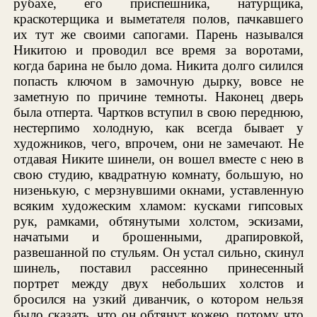
рубахе, его приспешника, натурщика,
краскотерщика и выметателя полов, пачкавшего
их тут же своими сапогами. Парень назывался
Никитою и проводил все время за воротами,
когда барина не было дома. Никита долго силился
попасть ключом в замочную дырку, вовсе не
заметную по причине темноты. Наконец дверь
была отперта. Чартков вступил в свою переднюю,
нестерпимо холодную, как всегда бывает у
художников, чего, впрочем, они не замечают. Не
отдавая Никите шинели, он вошел вместе с нею в
свою студию, квадратную комнату, большую, но
низенькую, с мерзнувшими окнами, уставленную
всяким художеским хламом: кусками гипсовых
рук, рамками, обтянутыми холстом, эскизами,
начатыми и брошенными, драпировкой,
развешанной по стульям. Он устал сильно, скинул
шинель, поставил рассеянно принесенный
портрет между двух небольших холстов и
бросился на узкий диванчик, о котором нельзя
было сказать, что он обтянут кожею, потому что