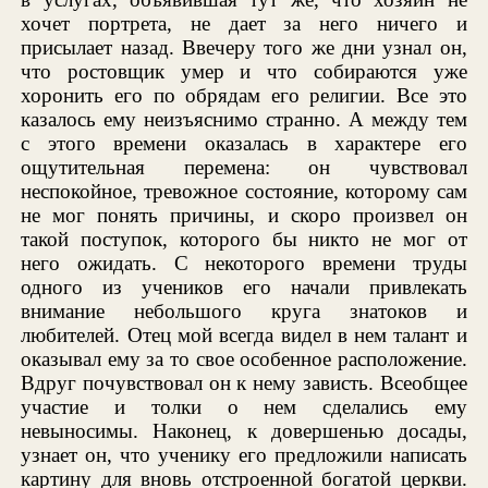
хочет портрета, не дает за него ничего и
присылает назад. Ввечеру того же дни узнал он,
что ростовщик умер и что собираются уже
хоронить его по обрядам его религии. Все это
казалось ему неизъяснимо странно. А между тем
с этого времени оказалась в характере его
ощутительная перемена: он чувствовал
неспокойное, тревожное состояние, которому сам
не мог понять причины, и скоро произвел он
такой поступок, которого бы никто не мог от
него ожидать. С некоторого времени труды
одного из учеников его начали привлекать
внимание небольшого круга знатоков и
любителей. Отец мой всегда видел в нем талант и
оказывал ему за то свое особенное расположение.
Вдруг почувствовал он к нему зависть. Всеобщее
участие и толки о нем сделались ему
невыносимы. Наконец, к довершенью досады,
узнает он, что ученику его предложили написать
картину для вновь отстроенной богатой церкви.