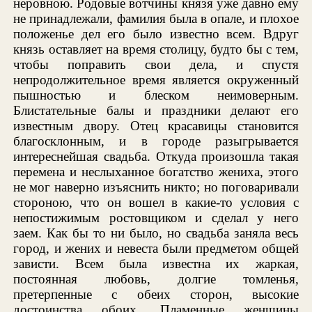
неровною. Родовые вотчины князя уже давно ему
не принадлежали, фамилия была в опале, и плохое
положенье дел его было известно всем. Вдруг
князь оставляет на время столицу, будто бы с тем,
чтобы поправить свои дела, и спустя
непродолжительное время является окруженный
пышностью и блеском неимоверным.
Блистательные балы и праздники делают его
известным двору. Отец красавицы становится
благосклонным, и в городе разыгрывается
интереснейшая свадьба. Откуда произошла такая
перемена и неслыханное богатство жениха, этого
не мог наверно изъяснить никто; но поговаривали
стороною, что он вошел в какие-то условия с
непостижимым ростовщиком и сделал у него
заем. Как бы то ни было, но свадьба заняла весь
город, и жених и невеста были предметом общей
зависти. Всем была известна их жаркая,
постоянная любовь, долгие томленья,
претерпенные с обеих сторон, высокие
достоинства обоих. Пламенные женщины