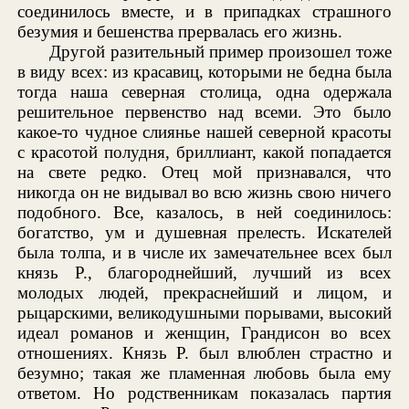
соединилось вместе, и в припадках страшного
безумия и бешенства прервалась его жизнь.
Другой разительный пример произошел тоже
в виду всех: из красавиц, которыми не бедна была
тогда наша северная столица, одна одержала
решительное первенство над всеми. Это было
какое-то чудное слиянье нашей северной красоты
с красотой полудня, бриллиант, какой попадается
на свете редко. Отец мой признавался, что
никогда он не видывал во всю жизнь свою ничего
подобного. Все, казалось, в ней соединилось:
богатство, ум и душевная прелесть. Искателей
была толпа, и в числе их замечательнее всех был
князь Р., благороднейший, лучший из всех
молодых людей, прекраснейший и лицом, и
рыцарскими, великодушными порывами, высокий
идеал романов и женщин, Грандисон во всех
отношениях. Князь Р. был влюблен страстно и
безумно; такая же пламенная любовь была ему
ответом. Но родственникам показалась партия