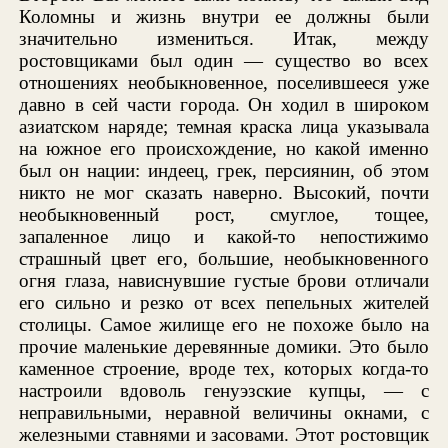
Коломны и жизнь внутри ее должны были
значительно измениться. Итак, между
ростовщиками был один — существо во всех
отношениях необыкновенное, поселившееся уже
давно в сей части города. Он ходил в широком
азиатском наряде; темная краска лица указывала
на южное его происхождение, но какой именно
был он нации: индеец, грек, персиянин, об этом
никто не мог сказать наверно. Высокий, почти
необыкновенный рост, смуглое, тощее,
запаленное лицо и какой-то непостижимо
страшный цвет его, большие, необыкновенного
огня глаза, нависнувшие густые брови отличали
его сильно и резко от всех пепельных жителей
столицы. Самое жилище его не похоже было на
прочие маленькие деревянные домики. Это было
каменное строение, вроде тех, которых когда-то
настроили вдоволь генуэзские купцы, — с
неправильными, неравной величины окнами, с
железными ставнями и засовами. Этот ростовщик