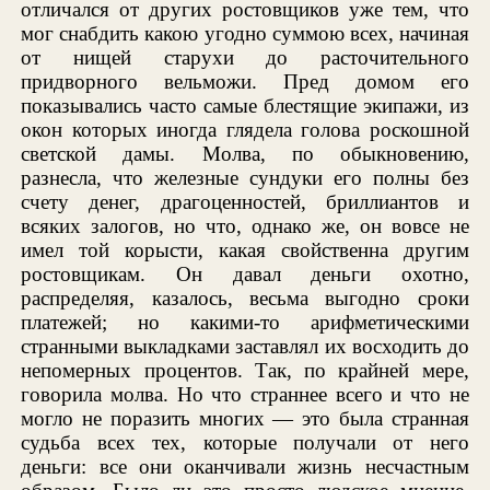
отличался от других ростовщиков уже тем, что
мог снабдить какою угодно суммою всех, начиная
от нищей старухи до расточительного
придворного вельможи. Пред домом его
показывались часто самые блестящие экипажи, из
окон которых иногда глядела голова роскошной
светской дамы. Молва, по обыкновению,
разнесла, что железные сундуки его полны без
счету денег, драгоценностей, бриллиантов и
всяких залогов, но что, однако же, он вовсе не
имел той корысти, какая свойственна другим
ростовщикам. Он давал деньги охотно,
распределяя, казалось, весьма выгодно сроки
платежей; но какими-то арифметическими
странными выкладками заставлял их восходить до
непомерных процентов. Так, по крайней мере,
говорила молва. Но что страннее всего и что не
могло не поразить многих — это была странная
судьба всех тех, которые получали от него
деньги: все они оканчивали жизнь несчастным