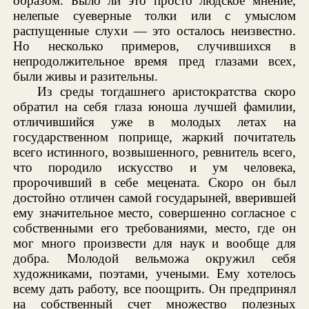
образом. Было ли это просто людское мнение,
нелепые суеверные толки или с умыслом
распущенные слухи — это осталось неизвестно.
Но несколько примеров, случившихся в
непродолжительное время пред глазами всех,
были живы и разительны.
Из среды тогдашнего аристократства скоро
обратил на себя глаза юноша лучшей фамилии,
отличившийся уже в молодых летах на
государственном поприще, жаркий почитатель
всего истинного, возвышенного, ревнитель всего,
что породило искусство и ум человека,
пророчивший в себе мецената. Скоро он был
достойно отличен самой государыней, вверившей
ему значительное место, совершенно согласное с
собственными его требованиями, место, где он
мог много произвести для наук и вообще для
добра. Молодой вельможа окружил себя
художниками, поэтами, учеными. Ему хотелось
всему дать работу, все поощрить. Он предпринял
на собственный счет множество полезных