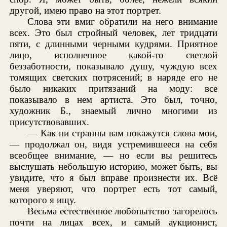
другой, имею право на этот портрет.
Слова эти вмиг обратили на него внимание
всех. Это был стройный человек, лет тридцати
пяти, с длинными черными кудрями. Приятное
лицо, исполненное какой-то светлой
беззаботности, показывало душу, чуждую всех
томящих светских потрясений; в наряде его не
было никаких притязаний на моду: все
показывало в нем артиста. Это был, точно,
художник Б., знаемый лично многими из
присутствовавших.
— Как ни странны вам покажутся слова мои,
— продолжал он, видя устремившееся на себя
всеобщее внимание, — но если вы решитесь
выслушать небольшую историю, может быть, вы
увидите, что я был вправе произнести их. Всё
меня уверяют, что портрет есть тот самый,
которого я ищу.
Весьма естественное любопытство загорелось
почти на лицах всех, и самый аукционист,