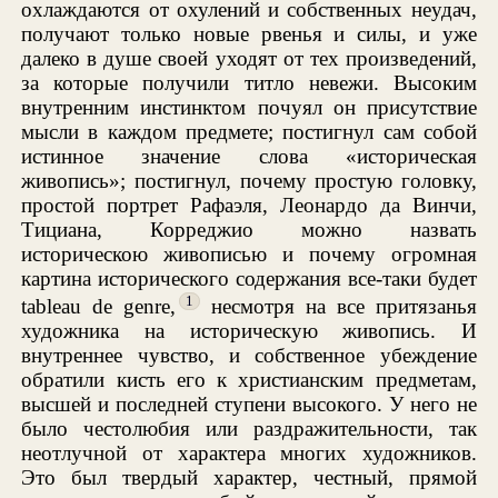
охлаждаются от охулений и собственных неудач,
получают только новые рвенья и силы, и уже
далеко в душе своей уходят от тех произведений,
за которые получили титло невежи. Высоким
внутренним инстинктом почуял он присутствие
мысли в каждом предмете; постигнул сам собой
истинное значение слова «историческая
живопись»; постигнул, почему простую головку,
простой портрет Рафаэля, Леонардо да Винчи,
Тициана, Корреджио можно назвать
историческою живописью и почему огромная
картина исторического содержания все-таки будет
1
tableau de genre,
несмотря на все притязанья
художника на историческую живопись. И
внутреннее чувство, и собственное убеждение
обратили кисть его к христианским предметам,
высшей и последней ступени высокого. У него не
было честолюбия или раздражительности, так
неотлучной от характера многих художников.
Это был твердый характер, честный, прямой