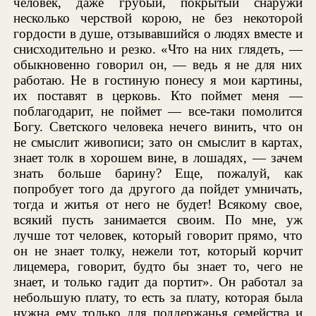
человек, даже грубый, покрытый снаружи
несколько черствой корою, не без некоторой
гордости в душе, отзывавшийся о людях вместе и
снисходительно и резко. «Что на них глядеть, —
обыкновенно говорил он, — ведь я не для них
работаю. Не в гостиную понесу я мои картины,
их поставят в церковь. Кто поймет меня —
поблагодарит, не поймет — все-таки помолится
Богу. Светского человека нечего винить, что он
не смыслит живописи; зато он смыслит в картах,
знает толк в хорошем вине, в лошадях, — зачем
знать больше барину? Еще, пожалуй, как
попробует того да другого да пойдет умничать,
тогда и житья от него не будет! Всякому свое,
всякий пусть занимается своим. По мне, уж
лучше тот человек, который говорит прямо, что
он не знает толку, нежели тот, который корчит
лицемера, говорит, будто бы знает то, чего не
знает, и только гадит да портит». Он работал за
небольшую плату, то есть за плату, которая была
нужна ему только для поддержанья семейства и