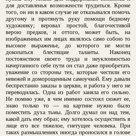
для доставленья возможности трудиться. Кроме
того, он ни в каком случае не отказывался помочь
другому и протянуть руку помощи бедному
художнику; веровал простой, благочестивой
верою предков, и оттого, может быть, на
изображенных им лицах являлось само собою то
высокое выраженье, до которого не могли
докопаться блестящие таланты. Наконец
постоянством своего труда и неуклонностью
начертанного себе пути он стал даже приобретать
уважение со стороны тех, которые честили его
невежей и доморощенным самоучкой. Ему давали
беспрестанно заказы в церкви, и работа у него не
переводилась. Одна из работ заняла его сильно.
Не помню уже, в чем именно состоял сюжет ее,
знаю только то — на картине нужно было
поместить духа тьмы. Долго думал он над тем,
какой дать ему образ; ему хотелось осуществить в
лице его все тяжелое, гнетущее человека. При
таких размышлениях иногда проносился в голове