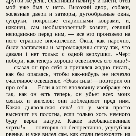
другой же день, схвативши палитру и кисти, отец
мой уже был у него. Высокий двор, собаки,
железные двери и затворы, дугообразные окна,
сундуки, покрытые старинными коврами, и,
наконец, сам необыкновенный хозяин, севший
неподвижно перед ним, — все это произвело на
него странное впечатление. Окна, как нарочно,
были заставлены и загромождены снизу так, что
давали i нет только с одной верхушки. «Черт
побери, как теперь хорошо осветилось его лицо!»
— сказал он про себя и принялся жадно писать,
как бы опасаясь, чтобы как-нибудь не исчезло
счастливое освещенье. «Экая сила!— повторил он
про себя. — Если я хотя вполовину изображу его
так, как он есть теперь, он убьет всех моих
святых и ангелов; они побледнеют пред ним.
Какая дьявольская сила! он у меня просто
выскочит из полотна, если только хоть немного
буду верен натуре. Какие необыкновенные
черты!» — повторял он беспрестанно, усугубляя
рвенье, и уже видел сам, как стали переходить на