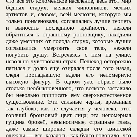
что все это коломенское население, весь этот мир
бедных старух, мелких чиновников, мелких
артистов и, словом, всей мелюзги, которую мы
только поименовали, соглашались лучше терпеть
и выносить последнюю крайность, нежели
обратиться к страшному ростовщику; находили
даже умерших от голода старух, которые лучше
соглашались умертвить свое тело, нежели
погубить душу. Встречаясь с ним на улице,
невольно чувствовали страх. Пешеход осторожно
пятился и долго еще озирался после того назад,
следя пропадавшую вдали его непомерную
высокую фигуру. В одном уже образе было
столько необыкновенного, что всякого заставило
бы невольно приписать ему сверхъестественное
существование. Эти сильные черты, врезанные
так глубоко, как не случается у человека; этот
горячий бронзовый цвет лица; эта непомерная
гущина бровей, невыносимые, страшные глаза,
даже самые широкие складки его азиатской
одежды — все, казалось, как будто говорило, что