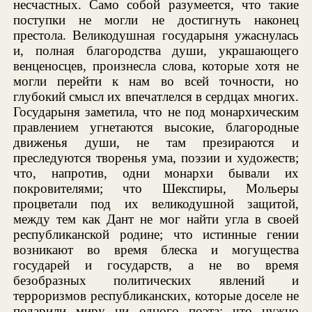
несчастных. Само собой разумеется, что такие
поступки не могли не достигнуть наконец
престола. Великодушная государыня ужаснулась
и, полная благородства души, украшающего
венценосцев, произнесла слова, которые хотя не
могли перейти к нам во всей точности, но
глубокий смысл их впечатлелся в сердцах многих.
Государыня заметила, что не под монархическим
правлением угнетаются высокие, благородные
движенья души, не там презираются и
преследуются творенья ума, поэзии и художеств;
что, напротив, одни монархи бывали их
покровителями; что Шекспиры, Мольеры
процветали под их великодушной защитой,
между тем как Дант не мог найти угла в своей
республиканской родине; что истинные гении
возникают во время блеска и могущества
государей и государств, а не во время
безобразных политических явлений и
терроризмов республиканских, которые доселе не
подарили миру ни одного поэта; что нужно