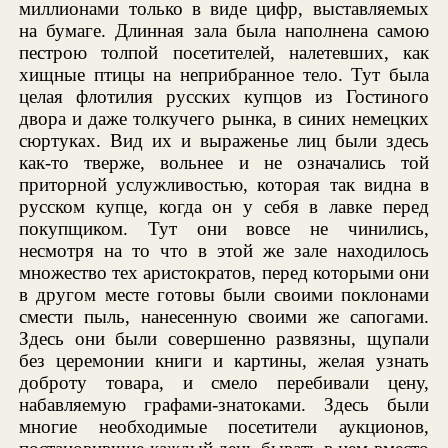
миллионами только в виде цифр, выставляемых
на бумаге. Длинная зала была наполнена самою
пестрою толпой посетителей, налетевших, как
хищные птицы на неприбранное тело. Тут была
целая флотилия русских купцов из Гостиного
двора и даже толкучего рынка, в синих немецких
сюртуках. Вид их и выраженье лиц были здесь
как-то тверже, вольнее и не означались той
приторной услужливостью, которая так видна в
русском купце, когда он у себя в лавке перед
покупщиком. Тут они вовсе не чинились,
несмотря на то что в этой же зале находилось
множество тех аристократов, перед которыми они
в другом месте готовы были своими поклонами
смести пыль, нанесенную своими же сапогами.
Здесь они были совершенно развязны, щупали
без церемонии книги и картины, желая узнать
доброту товара, и смело перебивали цену,
набавляемую графами-знатоками. Здесь были
многие необходимые посетители аукционов,