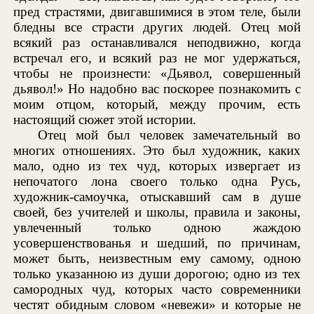
пред страстями, двигавшимися в этом теле, были
бледны все страсти других людей. Отец мой
всякий раз останавливался неподвижно, когда
встречал его, и всякий раз не мог удержаться,
чтобы не произнести: «Дьявол, совершенный
дьявол!» Но надобно вас поскорее познакомить с
моим отцом, который, между прочим, есть
настоящий сюжет этой истории.
Отец мой был человек замечательный во
многих отношениях. Это был художник, каких
мало, одно из тех чуд, которых извергает из
непочатого лона своего только одна Русь,
художник-самоучка, отыскавший сам в душе
своей, без учителей и школы, правила и законы,
увлеченный только одною жаждою
усовершенствованья и шедший, по причинам,
может быть, неизвестным ему самому, одною
только указанною из души дорогою; одно из тех
самородных чуд, которых часто современники
честят обидным словом «невежи» и которые не