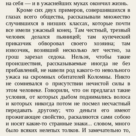
на себя — и в ужаснейших муках окончил жизнь.
Кроме сих двух примеров, совершившихся в
глазах всего общества, рассказывали множество
случившихся в низших классах, которые почти
все имели ужасный конец. Там честный, трезвый
человек делался пьяницей; там купеческий
приказчик обворовал своего хозяина; там
извозчик, возивший несколько лет честно, за
грош зарезал седока. Нельзя, чтобы такие
происшествия, рассказываемые иногда не без
прибавлений, не навели род какого-то невольного
ужаса на скромных обитателей Коломны. Никто
не сомневался о присутствии нечистой силы в
этом человеке. Говорили, что он предлагал такие
условия, от которых дыбом поднимались волоса
и которых никогда потом не посмел несчастный
передавать другому; что деньги его имеют
прожигающее свойство, раскаляются сами собою
и носят какие-то странные знаки... словом, много
было всяких нелепых толков. И замечательно то,