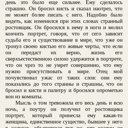
день это было еще сильнее. Ему сделалось
страшно. Он бросил кисть и сказал наотрез, что
не может более писать с него. Надобно было
видеть, как изменился при этих словах странный
ростовщик. Он бросился к нему в ноги и молил
кончить портрет, говоря, что от сего зависит
судьба его и существование в мире, что уже он
тронул своею кистью его живые черты, что если
он передаст их верно, жизнь его
сверхъестественною силою удержится в портрете,
что он чрез то не умрет совершенно, что ему
нужно присутствовать в мире. Отец мой
почувствовал ужас от таких слов: они ему
показались до того странны и страшны, что он
бросил и кисти и палитру и бросился опрометью
вон из комнаты.
Мысль о том тревожила его весь день и всю
ночь, а поутру он получил от ростовщика
портрет, который принесла ему какая-то
женщина, единственное существо, бывшее у него
в услугах, объявившая тут же, что хозяин не