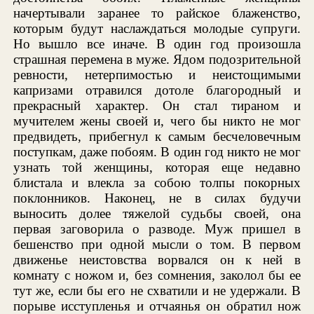
начертывали заранее то райское блаженство,
которым будут наслаждаться молодые супруги.
Но вышло все иначе. В один год произошла
страшная перемена в муже. Ядом подозрительной
ревности, нетерпимостью и неистощимыми
капризами отравился дотоле благородный и
прекрасный характер. Он стал тираном и
мучителем жены своей и, чего бы никто не мог
предвидеть, прибегнул к самым бесчеловечным
поступкам, даже побоям. В один год никто не мог
узнать той женщины, которая еще недавно
блистала и влекла за собою толпы покорных
поклонников. Наконец, не в силах будучи
выносить долее тяжелой судьбы своей, она
первая заговорила о разводе. Муж пришел в
бешенство при одной мысли о том. В первом
движенье неистовства ворвался он к ней в
комнату с ножом и, без сомнения, заколол бы ее
тут же, если бы его не схватили и не удержали. В
порыве исступленья и отчаянья он обратил нож