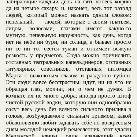
забирающие каждый день на пять копеек кофию
да на четыре сахару, и, наконец, весь тот разряд
людей, который можно назвать одним словом:
пепельный, — людей, которые с своим платьем,
лицом, волосами, глазами имеют какую-то
мутную, пепельную наружность, как день, когда
нет на небе ни бури, ни солнца, а бывает просто
ни се ни то: сеется туман и отнимает всякую
резкость у предметов. Сюда можно причислить
отставных театральных капельдинеров, отставных
титулярных советников, отставных питомцев
Марса с выколотым глазом и раздутою губою.
Эти люди вовсе бесстрастны: идут, ни на что не
обращая глаз, молчат, ни о чем не думая. В
комнате их не много добра; иногда просто штоф
чистой русской водки, которую они однообразно
сосут весь день без всякого сильного прилива в
голове, возбуждаемого сильным приемом, какой
обыкновенно любит задавать себе по воскресным
дням молодой немецкий ремесленник, этот удалец
Мещанской улицы, один владеющий всем