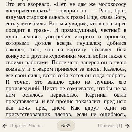
Это его взорвало. «Нет, не дам же молокососу
восторжествовать!— говорил он. — Рано, брат,
вздумал стариков сажать в грязь! Еще, слава Богу,
есть у меня силы. Вот мы увидим, кто кого скорее
посадит в грязь». И прямодушный, честный в
душе человек употребил интриги и происки,
которыми дотоле всегда гнушался; добился
наконец того, что на картину объявлен был
конкурс и другие художники могли войти также с
своими работами. После чего заперся он в свою
комнату и с жаром принялся за кисть. Казалось,
все свои силы, всего себя хотел он сюда собрать.
И точно, это вышло одно из лучших его
произведений. Никто не сомневался, чтобы не за
ним осталось первенство. Картины были
представлены, и все прочие показались пред нею
как ночь пред днем. Как вдруг один из
присутствовавших членов, если не ошибаюсь,
духовная особа, сделал замечание, поразившее
Портрет. Часть I
Шинель. [1]
6/35
всех. «В картине художника, точно, есть много