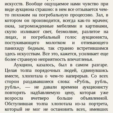
искусств. Вообще ощущаемое нами чувство при
виде аукциона страшно: в нем все отзывается чем-
то похожим на погребальную процессию. Зал, в
котором он производится, всегда как-то мрачен;
окна, загроможденные мебелями и картинами,
скупо изливают свет, безмолвие, разлитое на
лицах, и погребальный голос аукциониста,
постукивающего молотком и отпевающего
панихиду бедным, так странно встретившимся
здесь искусствам. Все это, кажется, усиливает еще
более странную неприятность впечатленья.
Аукцион, казалось, был в самом разгаре.
Целая толпа порядочных людей, сдвинувшись
вместе, хлопотала о чем-то наперерыв. Со всех
сторон раздававшиеся слова: «Рубль, рубль,
рубль», — не давали времени аукционисту
повторять надбавляемую цену, которая уже
возросла вчетверо больше объявленной.
Обступившая толпа хлопотала из-за портрета,
который не мог не остановить всех, имевших