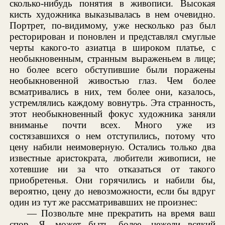
сколько-нибудь понятия в живописи. Высокая
кисть художника выказывалась в нем очевидно.
Портрет, по-видимому, уже несколько раз был
ресторирован и поновлен и представлял смуглые
черты какого-то азиатца в широком платье, с
необыкновенным, странным выраженьем в лице;
но более всего обступившие были поражены
необыкновенной живостью глаз. Чем более
всматривались в них, тем более они, казалось,
устремлялись каждому вовнутрь. Эта странность,
этот необыкновенный фокус художника заняли
вниманье почти всех. Много уже из
состязавшихся о нем отступились, потому что
цену набили неимоверную. Остались только два
известные аристократа, любители живописи, не
хотевшие ни за что отказаться от такого
приобретенья. Они горячились и набили бы,
вероятно, цену до невозможности, если бы вдруг
один из тут же рассматривавших не произнес:
— Позвольте мне прекратить на время ваш
спор. Я, может быть, более, нежели всякий