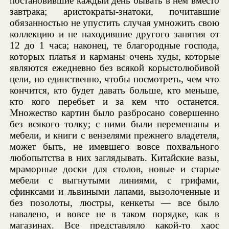
постановившие каждый день бывать в нем вместо
завтрака; аристократы-знатоки, почитавшие
обязанностью не упустить случая умножить свою
коллекцию и не находившие другого занятия от
12 до 1 часа; наконец, те благородные господа,
которых платья и карманы очень худы, которые
являются ежедневно без всякой корыстолюбивой
цели, но единственно, чтобы посмотреть, чем что
кончится, кто будет давать больше, кто меньше,
кто кого перебьет и за кем что останется.
Множество картин было разбросано совершенно
без всякого толку; с ними были перемешаны и
мебели, и книги с вензелями прежнего владетеля,
может быть, не имевшего вовсе похвального
любопытства в них заглядывать. Китайские вазы,
мраморные доски для столов, новые и старые
мебели с выгнутыми линиями, с грифами,
сфинксами и львиными лапами, вызолоченные и
без позолоты, люстры, кенкеты — все было
навалено, и вовсе не в таком порядке, как в
магазинах. Все представляло какой-то хаос