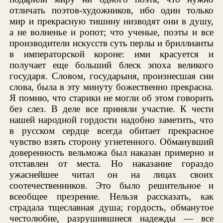
отличать поэтов-художников, ибо один только
мир и прекрасную тишину низводят они в душу,
а не волненье и ропот; что ученые, поэты и все
производители искусств суть перлы и бриллианты
в императорской короне: ими красуется и
получает еще больший блеск эпоха великого
государя. Словом, государыня, произнесшая сии
слова, была в эту минуту божественно прекрасна.
Я помню, что старики не могли об этом говорить
без слез. В деле все приняли участие. К чести
нашей народной гордости надобно заметить, что
в русском сердце всегда обитает прекрасное
чувство взять сторону угнетенного. Обманувший
доверенность вельможа был наказан примерно и
отставлен от места. Но наказание гораздо
ужаснейшее читал он на лицах своих
соотечественников. Это было решительное и
всеобщее презрение. Нельзя рассказать, как
страдала тщеславная душа; гордость, обманутое
честолюбие, разрушившиеся надежды — все