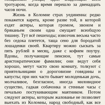
тротуаром, когда время перешло за двенадцать
часов ночи.
Жизнь в Коломне страх уединенна: редко
покажется карета, кроме разве той, в которой
ездят актеры, которая громом, звоном и
бряканьем своим одна смущает всеобщую
тишину. Тут всё пешеходы; извозчик весьма часто
без седока плетется, таща сено для бородатой
лошаденки своей. Квартиру можно сыскать за
пять рублей в месяц, даже с кофием поутру.
Вдовы, получающие пенсион, тут самые
аристократические фамилии; они ведут себя
хорошо, метут часто свою комнату, толкуют с
приятельницами о дороговизне говядины и
капусты; при них часто бывает молоденькая дочь,
молчаливое, безгласное, иногда миловидное
существо, гадкая собачонка и стенные часы с
печально постукивающим маятником. Потом
следуют актеры, которым жалованье не позволяет
выехать из Коломны, народ свободный, как все