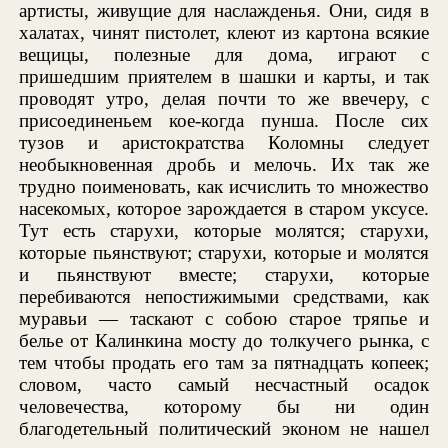
артисты, живущие для наслажденья. Они, сидя в
халатах, чинят пистолет, клеют из картона всякие
вещицы, полезные для дома, играют с
пришедшим приятелем в шашки и карты, и так
проводят утро, делая почти то же ввечеру, с
присоединеньем кое-когда пунша. После сих
тузов и аристократства Коломны следует
необыкновенная дробь и мелочь. Их так же
трудно поименовать, как исчислить то множество
насекомых, которое зарождается в старом уксусе.
Тут есть старухи, которые молятся; старухи,
которые пьянствуют; старухи, которые и молятся
и пьянствуют вместе; старухи, которые
перебиваются непостижимыми средствами, как
муравьи — таскают с собою старое тряпье и
белье от Калинкина мосту до толкучего рынка, с
тем чтобы продать его там за пятнадцать копеек;
словом, часто самый несчастный осадок
человечества, которому бы ни один
благодетельный политический эконом не нашел