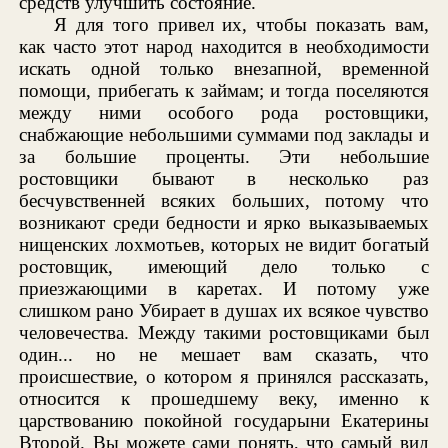
средств улучшить состояние.
Я для того привел их, чтобы показать вам,
как часто этот народ находится в необходимости
искать одной только внезапной, временной
помощи, прибегать к займам; и тогда поселяются
между ними особого рода ростовщики,
снабжающие небольшими суммами под заклады и
за большие проценты. Эти небольшие
ростовщики бывают в несколько раз
бесчувственней всяких больших, потому что
возникают среди бедности и ярко выказываемых
нищенских лохмотьев, которых не видит богатый
ростовщик, имеющий дело только с
приезжающими в каретах. И потому уже
слишком рано Убирает в душах их всякое чувство
человечества. Между такими ростовщиками был
один... но не мешает вам сказать, что
происшествие, о котором я принялся рассказать,
относится к прошедшему веку, именно к
царствованию покойной государыни Екатерины
Второй. Вы можете сами понять, что самый вид