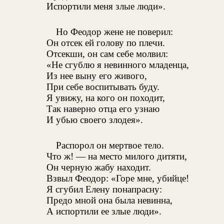
Испортили меня злые люди».
Но Феодор жене не поверил:
Он отсек ей голову по плечи.
Отсекши, он сам себе молвил:
«Не сгублю я невинного младенца,
Из нее выну его живого,
При себе воспитывать буду.
Я увижу, на кого он походит,
Так наверно отца его узнаю
И убью своего злодея».
Распорол он мертвое тело.
Что ж! — на место милого дитяти,
Он черную жабу находит.
Взвыл Феодор: «Горе мне, убийце!
Я сгубил Елену понапрасну:
Предо мной она была невинна,
А испортили ее злые люди».