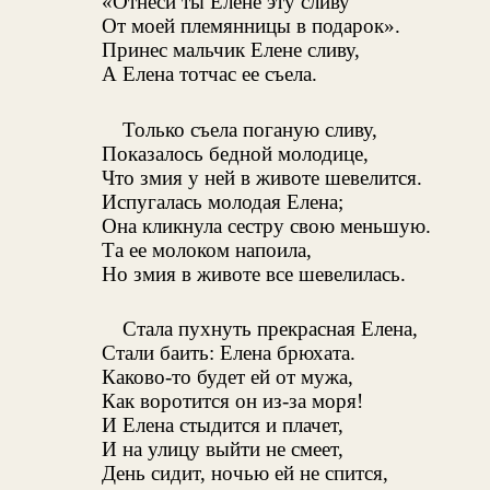
«Отнеси ты Елене эту сливу
От моей племянницы в подарок».
Принес мальчик Елене сливу,
А Елена тотчас ее съела.
Только съела поганую сливу,
Показалось бедной молодице,
Что змия у ней в животе шевелится.
Испугалась молодая Елена;
Она кликнула сестру свою меньшую.
Та ее молоком напоила,
Но змия в животе все шевелилась.
Стала пухнуть прекрасная Елена,
Стали баить: Елена брюхата.
Каково-то будет ей от мужа,
Как воротится он из-за моря!
И Елена стыдится и плачет,
И на улицу выйти не смеет,
День сидит, ночью ей не спится,