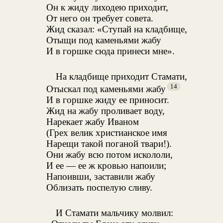
Он к жиду лиходею приходит,
От него он требует совета.
Жид сказал: «Ступай на кладбище,
Отыщи под каменьями жабу
И в горшке сюда принеси мне».
На кладбище приходит Стамати,
14
Отыскал под каменьями жабу
И в горшке жиду ее приносит.
Жид на жабу проливает воду,
Нарекает жабу Иваном
(Грех велик христианское имя
Нарещи такой поганой твари!).
Они жабу всю потом искололи,
И ее — ее ж кровью напоили;
Напоивши, заставили жабу
Облизать поспелую сливу.
И Стамати мальчику молвил: