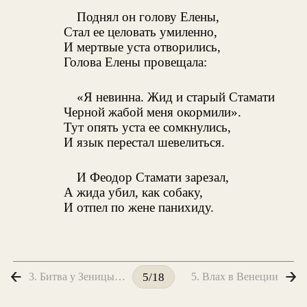
Поднял он голову Елены,
Стал ее целовать умиленно,
И мертвые уста отворились,
Голова Елены провещала:
«Я невинна. Жид и старый Стамати
Черной жабой меня окормили».
Тут опять уста ее сомкнулись,
И язык перестал шевелиться.
И Феодор Стамати зарезал,
А жида убил, как собаку,
И отпел по жене панихиду.
3. Битва у Зеницы-Великой
5. Влах в Венеции
5/18