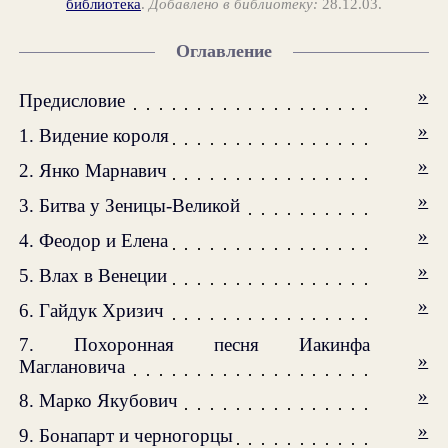
библиотека
.
Добавлено в библиотеку:
28.12.03.
Оглавление
»
Предисловие
»
1. Видение короля
»
2. Янко Марнавич
»
3. Битва у Зеницы-Великой
»
4. Феодор и Елена
»
5. Влах в Венеции
»
6. Гайдук Хризич
7. Похоронная песня Иакинфа
»
Маглановича
»
8. Марко Якубович
»
9. Бонапарт и черногорцы