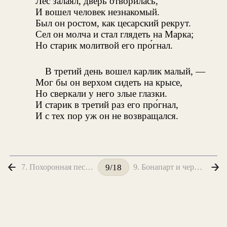
Лес залаял, дверь отворилась,
И вошел человек незнакомый.
Был он ростом, как цесарский рекрут.
Сел он молча и стал глядеть на Марка;
Но старик молитвой его про́гнал.
В третий день вошел карлик малый, —
Мог бы он верхом сидеть на крысе,
Но сверкали у него злые глазки.
И старик в третий раз его про́гнал,
И с тех пор уж он не возвращался.
7. Похоронная песня Иакинфа Маглановича
9. Бонапарт и черногорцы
9/18