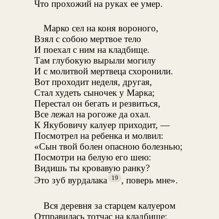
Что прохожий на руках ее умер.
Марко сел на коня вороного,
Взял с собою мертвое тело
И поехал с ним на кладбище.
Там глубокую вырыли могилу
И с молитвой мертвеца схоронили.
Вот проходит неделя, другая,
Стал худеть сыночек у Марка;
Перестал он бегать и резвиться,
Все лежал на рогоже да охал.
К Якубовичу калуер приходит, —
Посмотрел на ребенка и молвил:
«Сын твой болен опасною болезнью;
Посмотри на белую его шею:
Видишь ты кровавую ранку?
19
Это зуб вурдалака
, поверь мне».
Вся деревня за старцем калуером
Отправилась тотчас на кладбище;