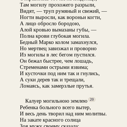
Там могилу прохожего разрыли,
Видят, — труп румяный и свежий, —
Ногти выросли, как вороньи когти,
А лицо обросло бородою,
Алой кровью вымазаны губы, —
Полна крови глубокая могила.
Бедный Марко колом замахнулся,
Но мертвец завизжал и проворно
Из могилы в лес бегом пустился.
Он бежал быстрее, чем лошадь,
Стременами острыми язвима;
И кусточки под ним так и гнулись,
А суки дерев так и трещали,
Ломаясь, как замерзлые прутья.
20
Калуер могильною землею
Ребенка больного всего вытер,
И весь день творил над ним молитвы.
На закате красного солнца
Зоя мужу своему сказала: