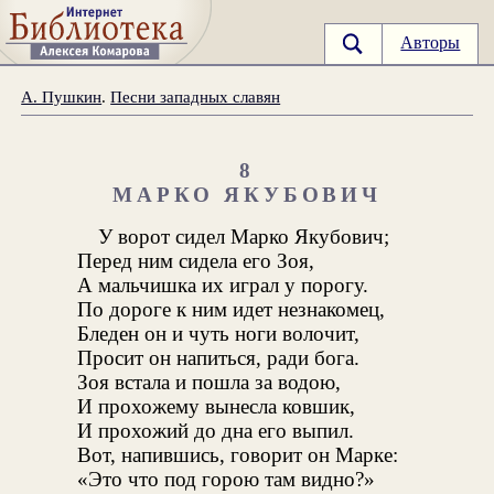
Авторы
А. Пушкин
.
Песни западных славян
8
МАРКО ЯКУБОВИЧ
У ворот сидел Марко Якубович;
Перед ним сидела его Зоя,
А мальчишка их играл у порогу.
По дороге к ним идет незнакомец,
Бледен он и чуть ноги волочит,
Просит он напиться, ради бога.
Зоя встала и пошла за водою,
И прохожему вынесла ковшик,
И прохожий до дна его выпил.
Вот, напившись, говорит он Марке:
«Это что под горою там видно?»