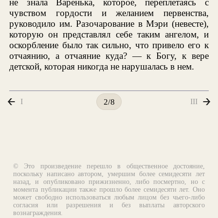
не знала Варенька, которое, переплетаясь с
чувством гордости и желанием первенства,
руководило им. Разочарование в Мэри (невесте),
которую он представлял себе таким ангелом, и
оскорбление было так сильно, что привело его к
отчаянию, а отчаяние куда? — к Богу, к вере
детской, которая никогда не нарушалась в нем.
I
III
2/8
© Это произведение перешло в общественное достояние,
поскольку написано автором, умершим более семидесяти лет
назад, и опубликовано прижизненно, либо посмертно, но с
момента публикации также прошло более семидесяти лет. Оно
может свободно использоваться любым лицом без чьего-либо
согласия или разрешения и без выплаты авторского
вознаграждения.