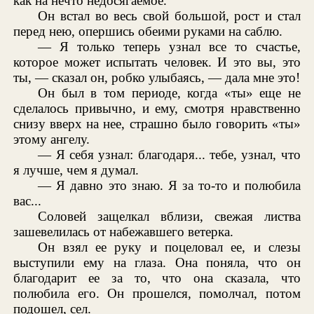
как на нечто недосягаемое.
Он встал во весь свой большой, рост и стал
перед нею, опершись обеими руками на саблю.
— Я только теперь узнал все то счастье,
которое может испытать человек. И это вы, это
ты, — сказал он, робко улыбаясь, — дала мне это!
Он был в том периоде, когда «ты» еще не
сделалось привычно, и ему, смотря нравственно
снизу вверх на нее, страшно было говорить «ты»
этому ангелу.
— Я себя узнал: благодаря... тебе, узнал, что
я лучше, чем я думал.
— Я давно это знаю. Я за то-то и полюбила
вас...
Соловей защелкал вблизи, свежая листва
зашевелилась от набежавшего ветерка.
Он взял ее руку и поцеловал ее, и слезы
выступили ему на глаза. Она поняла, что он
благодарит ее за то, что она сказала, что
полюбила его. Он прошелся, помолчал, потом
подошел, сел.