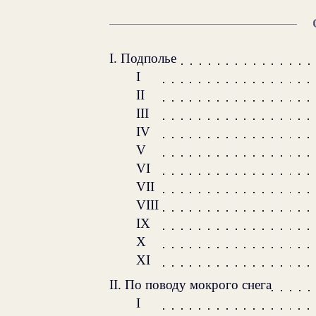
I. Подполье
I
II
III
IV
V
VI
VII
VIII
IX
X
XI
II. По поводу мокрого снега
I