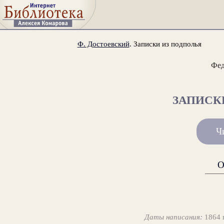
Ф. Достоевский
. Записки из подполья
Фед
ЗАПИСК
Ч
О
Даты написания:
1864 г