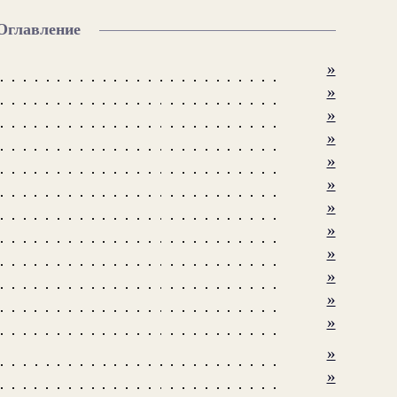
Оглавление
»
»
»
»
»
»
»
»
»
»
»
»
»
»