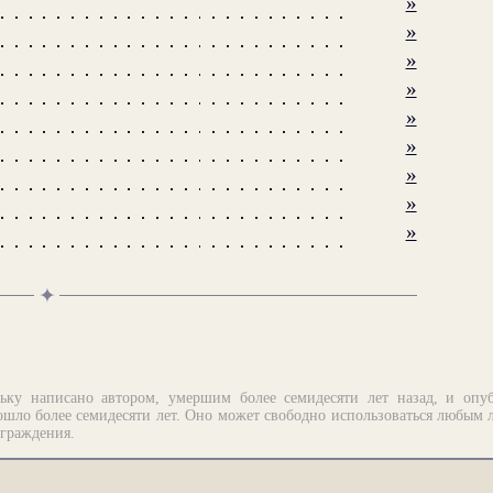
»
»
»
»
»
»
»
»
»
✦
ьку написано автором, умершим более семидесяти лет назад, и опу
шло более семидесяти лет. Оно может свободно использоваться любым 
аграждения.