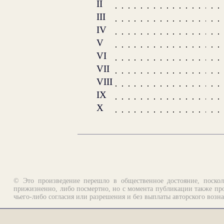
II
III
IV
V
VI
VII
VIII
IX
X
© Это произведение перешло в общественное достояние, поскол
прижизненно, либо посмертно, но с момента публикации также про
чьего-либо согласия или разрешения и без выплаты авторского возн