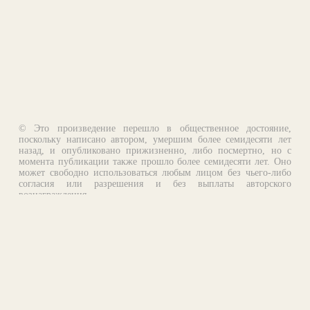
© Это произведение перешло в общественное достояние,
поскольку написано автором, умершим более семидесяти лет
назад, и опубликовано прижизненно, либо посмертно, но с
момента публикации также прошло более семидесяти лет. Оно
может свободно использоваться любым лицом без чьего-либо
согласия или разрешения и без выплаты авторского
вознаграждения.
Email:
otklik@ilibrary.ru
О библиотеке
Реклама на сайте
©1996—2026 Алексей Комаров. Подборка произведений,
оформление, программирование.