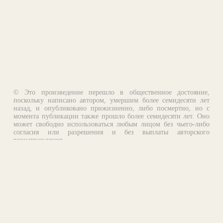
© Это произведение перешло в общественное достояние,
поскольку написано автором, умершим более семидесяти лет
назад, и опубликовано прижизненно, либо посмертно, но с
момента публикации также прошло более семидесяти лет. Оно
может свободно использоваться любым лицом без чьего-либо
согласия или разрешения и без выплаты авторского
вознаграждения.
Email:
otklik@ilibrary.ru
О библиотеке
Реклама на сайте
©1996—2026 Алексей Комаров. Подборка произведений,
оформление, программирование.