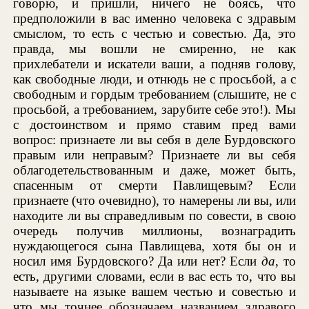
говорю, и пришли, ничего не боясь, что
предположили в вас именно человека с здравым
смыслом, то есть с честью и совестью. Да, это
правда, мы вошли не смиренно, не как
прихлебатели и искатели ваши, а подняв голову,
как свободные люди, и отнюдь не с просьбой, а с
свободным и гордым требованием (слышите, не с
просьбой, а требованием, зарубите себе это!). Мы
с достоинством и прямо ставим пред вами
вопрос: признаете ли вы себя в деле Бурдовского
правым или неправым? Признаете ли вы себя
облагодетельствованным и даже, может быть,
спасенным от смерти Павлищевым? Если
признаете (что очевидно), то намерены ли вы, или
находите ли вы справедливым по совести, в свою
очередь получив миллионы, вознаградить
нуждающегося сына Павлищева, хотя бы он и
носил имя Бурдовского? Да или нет? Если
да
, то
есть, другими словами, если в вас есть то, что вы
называете на языке вашем честью и совестью и
что мы точнее обозначаем названием здравого