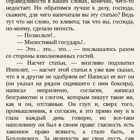
справедливости в ваших словах, конечно, чего-то
недостает. Но обратимся лучше к делу, господа,
скажите, для чего напечатали вы эту статью? Ведь
тут что ни слово, то клевета; так что вы, господа,
по-моему, сделали низость.
— Позвольте!..
— Милостивый государь!..
— Это... это... это... — послышалось разом
со стороны взволнованных гостей.
— Насчет статьи, — визгливо подхватил
Ипполит, — насчет этой статьи я уже вам сказал,
что я и другие не одобряем ее! Написал ее вот он
(он указал на рядом сидевшего с ним боксера),
написал неприлично, согласен, написал
безграмотно и слогом, которым пишут такие же,
как и он, отставные. Он глуп и, сверх того,
промышленник, я согласен, я это прямо ему и в
глаза каждый день говорю, но все-таки
наполовину он был в своем праве: гласность есть
законное право всякого, а стало быть, и
Бурдовского. За нелепости же свои пусть сам