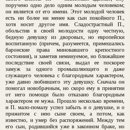
поручено одно дело одним молодым человеком;
он является от его имени. Этот молодой человек
есть ни более ни менее как сын покойного П.,
хотя носит другое имя. Сладострастный П.,
обольстив в своей молодости одну честную,
бедную девушку из дворовых, но европейски
воспитанную (причем, разумеется, примешались
баронские права миновавшего крепостного
состояния), и заметив неминуемое, но ближайшее
последствие своей связи, выдал ее поскорее
замуж за одного промышляющего и даже
служащего человека с благородным характером,
уже давно любившего эту девушку. Сначала он
помогал новобрачным, но скоро ему в принятии
от него помощи было отказано благородным
характером ее мужа. Прошло несколько времени,
и П. мало-помалу успел забыть и о девушке, и о
прижитом с нею сыне своем, а потом, как
известно, и умер без распоряжений. Между тем
его сын, родившийся уже в законном браке, но