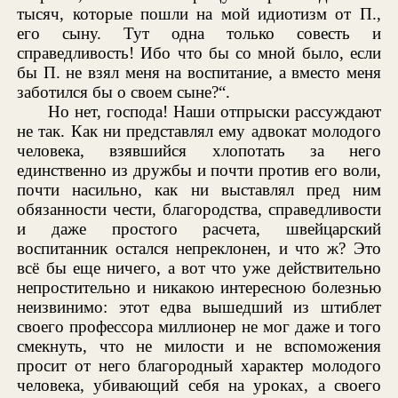
тысяч, которые пошли на мой идиотизм от П.,
его сыну. Тут одна только совесть и
справедливость! Ибо что бы со мной было, если
бы П. не взял меня на воспитание, а вместо меня
заботился бы о своем сыне?“.
Но нет, господа! Наши отпрыски рассуждают
не так. Как ни представлял ему адвокат молодого
человека, взявшийся хлопотать за него
единственно из дружбы и почти против его воли,
почти насильно, как ни выставлял пред ним
обязанности чести, благородства, справедливости
и даже простого расчета, швейцарский
воспитанник остался непреклонен, и что ж? Это
всё бы еще ничего, а вот что уже действительно
непростительно и никакою интересною болезнью
неизвинимо: этот едва вышедший из штиблет
своего профессора миллионер не мог даже и того
смекнуть, что не милости и не вспоможения
просит от него благородный характер молодого
человека, убивающий себя на уроках, а своего