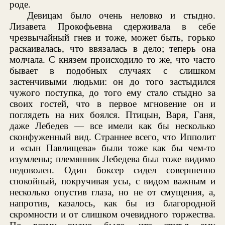
роде.
Девицам было очень неловко и стыдно.
Лизавета Прокофьевна сдерживала в себе
чрезвычайный гнев и тоже, может быть, горько
раскаивалась, что ввязалась в дело; теперь она
молчала. С князем происходило то же, что часто
бывает в подобных случаях с слишком
застенчивыми людьми: он до того застыдился
чужого поступка, до того ему стало стыдно за
своих гостей, что в первое мгновение он и
поглядеть на них боялся. Птицын, Варя, Ганя,
даже Лебедев — все имели как бы несколько
сконфуженный вид. Страннее всего, что Ипполит
и «сын Павлищева» были тоже как бы чем-то
изумлены; племянник Лебедева был тоже видимо
недоволен. Один боксер сидел совершенно
спокойный, покручивая усы, с видом важным и
несколько опустив глаза, но не от смущения, а,
напротив, казалось, как бы из благородной
скромности и от слишком очевидного торжества.