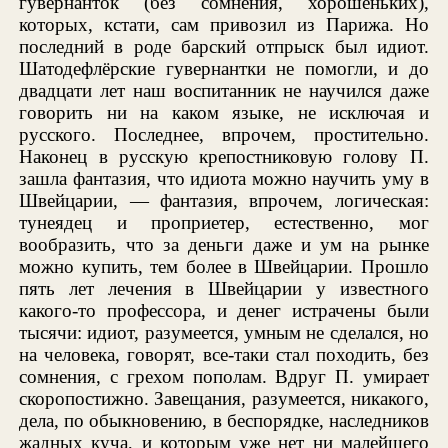
гувернанток (без сомнения, хорошеньких),
которых, кстати, сам привозил из Парижа. Но
последний в роде барский отпрыск был идиот.
Шатодефлёрские гувернантки не помогли, и до
двадцати лет наш воспитанник не научился даже
говорить ни на каком языке, не исключая и
русского. Последнее, впрочем, простительно.
Наконец в русскую крепостниковую голову П.
зашла фантазия, что идиота можно научить уму в
Швейцарии, — фантазия, впрочем, логическая:
тунеядец и проприетер, естественно, мог
вообразить, что за деньги даже и ум на рынке
можно купить, тем более в Швейцарии. Прошло
пять лет лечения в Швейцарии у известного
какого-то профессора, и денег истрачены были
тысячи: идиот, разумеется, умным не сделался, но
на человека, говорят, все-таки стал походить, без
сомнения, с грехом пополам. Вдруг П. умирает
скоропостижно. Завещания, разумеется, никакого,
дела, по обыкновению, в беспорядке, наследников
жадных куча, и которым уже нет ни малейшего