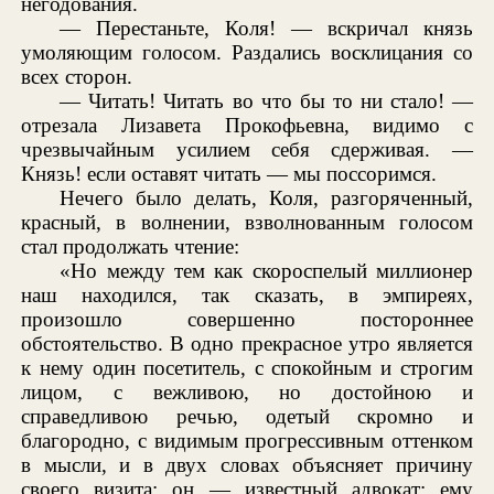
негодования.
— Перестаньте, Коля! — вскричал князь
умоляющим голосом. Раздались восклицания со
всех сторон.
— Читать! Читать во что бы то ни стало! —
отрезала Лизавета Прокофьевна, видимо с
чрезвычайным усилием себя сдерживая. —
Князь! если оставят читать — мы поссоримся.
Нечего было делать, Коля, разгоряченный,
красный, в волнении, взволнованным голосом
стал продолжать чтение:
«Но между тем как скороспелый миллионер
наш находился, так сказать, в эмпиреях,
произошло совершенно постороннее
обстоятельство. В одно прекрасное утро является
к нему один посетитель, с спокойным и строгим
лицом, с вежливою, но достойною и
справедливою речью, одетый скромно и
благородно, с видимым прогрессивным оттенком
в мысли, и в двух словах объясняет причину
своего визита: он — известный адвокат; ему