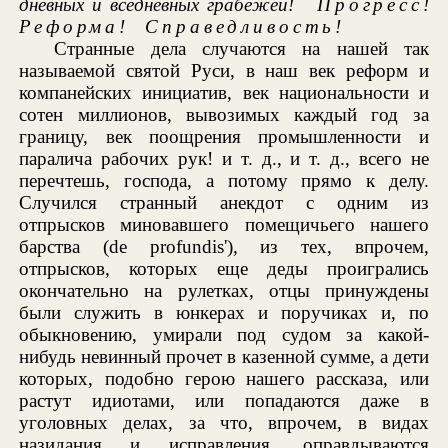
дневных и вседневных грабежей!
Прогресс
!
Реформа
!
Справедливость
!
Странные дела случаются на нашей так
называемой святой Руси, в наш век реформ и
компанейских инициатив, век национальности и
сотен миллионов, вывозимых каждый год за
границу, век поощрения промышленности и
паралича рабочих рук! и т. д., и т. д., всего не
перечтешь, господа, а потому прямо к делу.
Случился странный анекдот с одним из
отпрысков миновавшего помещичьего нашего
барства (de profundis'), из тех, впрочем,
отпрысков, которых еще деды проигрались
окончательно на рулетках, отцы принуждены
были служить в юнкерах и поручиках и, по
обыкновению, умирали под судом за какой-
нибудь невинный прочет в казенной сумме, а дети
которых, подобно герою нашего рассказа, или
растут идиотами, или попадаются даже в
уголовных делах, за что, впрочем, в видах
назидания и исправления, оправдываются