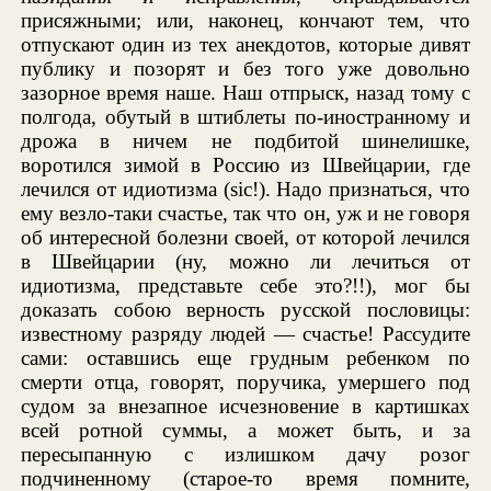
присяжными; или, наконец, кончают тем, что
отпускают один из тех анекдотов, которые дивят
публику и позорят и без того уже довольно
зазорное время наше. Наш отпрыск, назад тому с
полгода, обутый в штиблеты по-иностранному и
дрожа в ничем не подбитой шинелишке,
воротился зимой в Россию из Швейцарии, где
лечился от идиотизма (sic!). Надо признаться, что
ему везло-таки счастье, так что он, уж и не говоря
об интересной болезни своей, от которой лечился
в Швейцарии (ну, можно ли лечиться от
идиотизма, представьте себе это?!!), мог бы
доказать собою верность русской пословицы:
известному разряду людей — счастье! Рассудите
сами: оставшись еще грудным ребенком по
смерти отца, говорят, поручика, умершего под
судом за внезапное исчезновение в картишках
всей ротной суммы, а может быть, и за
пересыпанную с излишком дачу розог
подчиненному (старое-то время помните,