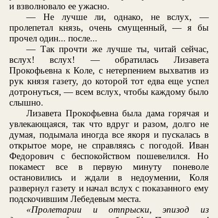
и взволновало ее ужасно.
— Не лучше ли, однако, не вслух, —
пролепетал князь, очень смущенный, — я бы
прочел один... после...
— Так прочти же лучше ты, читай сейчас,
вслух! вслух! — обратилась Лизавета
Прокофьевна к Коле, с нетерпением выхватив из
рук князя газету, до которой тот едва еще успел
дотронуться, — всем вслух, чтобы каждому было
слышно.
Лизавета Прокофьевна была дама горячая и
увлекающаяся, так что вдруг и разом, долго не
думая, подымала иногда все якоря и пускалась в
открытое море, не справляясь с погодой. Иван
Федорович с беспокойством пошевелился. Но
покамест все в первую минуту поневоле
остановились и ждали в недоумении, Коля
развернул газету и начал вслух с показанного ему
подскочившим Лебедевым места.
«Пролетарии и отпрыски, эпизод из