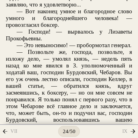
заявляю, что я удовлетворю...
— Вот наконец умное и благородное слово
умного и благороднейшего человека! —
провозгласил боксер.
— Господи! — вырвалось у Лизаветы
Прокофьевны.
— Это невыносимо! — пробормотал генерал.
— Позвольте же, господа, позвольте, я
изложу дело, — умолял князь, — недель пять
назад ко мне явился в З. уполномоченный и
ходатай ваш, господин Бурдовский, Чебаров. Вы
его уж очень лестно описали, господин Келлер, в
вашей статье, — обратился князь, вдруг
засмеявшись, к боксеру, — но он мне совсем не
понравился. Я только понял с первого разу, что в
этом Чебарове всё главное дело и заключается,
что, может быть, он-то и подучил вас, господин
Бурдовский, воспользовавшись вашею
простотой, начать это всё, если говорить
VII
IX
24/50
откровенно.