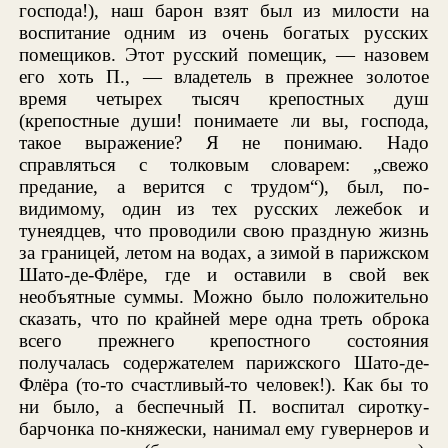
господа!), наш барон взят был из милости на
воспитание одним из очень богатых русских
помещиков. Этот русский помещик, — назовем
его хоть П., — владетель в прежнее золотое
время четырех тысяч крепостных душ
(крепостные души! понимаете ли вы, господа,
такое выражение? Я не понимаю. Надо
справляться с толковым словарем: „свежо
предание, а верится с трудом“), был, по-
видимому, один из тех русских лежебок и
тунеядцев, что проводили свою праздную жизнь
за границей, летом на водах, а зимой в парижском
Шато-де-Флёре, где и оставили в свой век
необъятные суммы. Можно было положительно
сказать, что по крайней мере одна треть оброка
всего прежнего крепостного состояния
получалась содержателем парижского Шато-де-
Флёра (то-то счастливый-то человек!). Как бы то
ни было, а беспечный П. воспитал сиротку-
барчонка по-княжески, нанимал ему гувернеров и