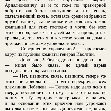
Ардалионовичу, да и то тоже по чрезмерной
доброте вашей так поступили, а что теперь,
сиятельнейший князь, оставаясь среди избранных
друзей ваших, вы не можете жертвовать такою
компанией для этих господ-с и могли бы всех
этих господ, так сказать, сей же час проводить с
крыльца-с, так что я в качестве хозяина дома с
чрезвычайным даже удовольствием-с...
— Совершенно справедливо! — прогремел
вдруг из глубины комнаты генерал Иволгин.
— Довольно, Лебедев, довольно, довольно...
— начал было князь, но целый взрыв
негодования покрыл его слова.
— Нет, извините, князь, извините, теперь уж
этого не довольно! — почти перекричал всех
племянник Лебедева. — Теперь надо дело ясно и
твердо постановить, потому что его видимо не
понимают. Тут юридические крючки замешались,
и на основании этих крючков нам угрожают
вытолкать нас с крыльца! Да неужели же, князь,