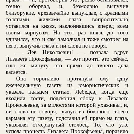
точно оборвал, и, безмолвно выпучив
близорукие, чрезвычайно выпуклые, с красными
толстыми жилками глаза, вопросительно
уставился на князя, наклонившись вперед всем
своим корпусом. На этот раз князь до того
удивился, что и сам замолчал и тоже смотрел на
него, выпучив глаза и ни слова не говоря.
— Лев Николаевич! — позвала вдруг
Лизавета Прокофьевна, — вот прочти это сейчас,
сию же минуту, это прямо до твоего дела
касается.
Она торопливо протянула ему одну
еженедельную газету из юмористических и
указала пальцем статью. Лебедев, когда еще
входили гости, подскочил сбоку к Лизавете
Прокофьевне, за милостями которой ухаживал, и,
ни слова не говоря, вынув из бокового своего
кармана эту газету, подставил ей прямо на глаза,
указывая отчеркнутый столбец. То, что уже
успела прочесть Лизавета Прокофьевна, поразило