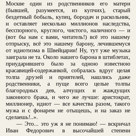
Москве один из родственников его матери
(бывшей, разумеется, из купчих), старый
бездетный бобыль, купец, бородач и раскольник,
и оставляет несколько миллионов наследства,
бесспорного, круглого, чистого, наличного — и
(вот бы нам с вами, читатель!) всё это нашему
отпрыску, всё это нашему барону, лечившемуся
от идиотизма в Швейцарии! Ну, тут уже музыка
заиграла не та. Около нашего барона в штиблетах,
приударившего было за одною известною
красавицей-содержанкой, собралась вдруг целая
толпа друзей и приятелей, нашлись даже
родственники, а пуще всего целые толпы
благородных дев, алчущих и жаждущих
законного брака, и чего же лучше: аристократ,
миллионер, идиот — все качества разом, такого
мужа и с фонарем не отыщешь, и на заказ не
сделаешь!..».
— Это... это уж я не понимаю! — вскричал
Иван Федорович в высочайшей степени