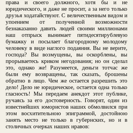
права и своего должного, хотя бы и не
юридического, и даже не просит, а за него только
друзья ходатайствуют. С величественным видом и
упоением от полученной возможности
безнаказанно давить людей своими миллионами
наш отпрыск вынимает пятидесятирублевую
бумажку и посылает благородному молодому
человеку в виде наглого подаяния. Вы не верите,
господа? Вы возмущены, вы оскорблены, вы
прорываетесь криком негодования; но он сделал
это, однако же! Разумеется, деньги тотчас же
были ему возвращены, так сказать, брошены
обратно в лицо. Чем же остается разрешить это
дело! Дело не юридическое, остается одна только
гласность! Мы передаем анекдот этот публике,
ручаясь за его достоверность. Говорят, один из
известнейших юмористов наших обмолвился при
этом восхитительною эпиграммой, достойною
занять место не только в губернских, но и в
столичных очерках наших нравов: