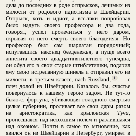
дела до последних в роде отпрысков, лечимых из
милости от родового идиотизма в Швейцарии.
Отпрыск, хоть и идиот, а все-таки попробовал
было надуть своего профессора и два года,
говорят, успел пролечиться у него даром,
скрывая от него смерть своего благодетеля. Но
профессор был сам шарлатан порядочный;
испугавшись наконец безденежья, а пуще всего
аппетита своего двадцатипятилетнего тунеядца,
он обул его в свои старые штиблетишки, подарил
ему свою истрепанную шинель и отправил его из
1
милости, в третьем классе, nach Russland,
— с
плеч долой из Швейцарии. Казалось бы, счастье
повернулось к нашему герою задом. Не тут-то
было-с: фортуна, убивающая голодною смертью
целые губернии, проливает все свои дары разом
на аристократика, как крыловская
Туча
,
пронесшаяся над иссохшим полем и разлившаяся
над океаном. Почти в самое то мгновение, как
явился он из Швейцарии в Петербург, умирает в