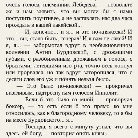
очень голоса, племянник Лебедева, — позвольте
же и нам заявить, что вы могли бы с нами
поступить поучтивее, а не заставлять нас два часа
прождать в вашей лакейской...
— И, конечно... и я... и это по-княжески! И
это... вы, стало быть, генерал! И я вам не лакей! И
я, я... — забормотал вдруг в необыкновенном
волнении Антип Бурдовский, с дрожащими
губами, с разобиженным дрожаньем в голосе, с
брызгами, летевшими изо рта, точно весь лопнул
или прорвался, но так вдруг заторопился, что с
десяти слов его уж и понять нельзя было.
— Это было по-княжески! — прокричал
визгливым, надтреснутым голосом Ипполит.
— Если б это было со мной, — проворчал
боксер, — то есть если б это прямо ко мне
относилось, как к благородному человеку, то я бы
на месте Бурдовского... я...
— Господа, я всего с минуту узнал, что вы
здесь, ей-богу, — повторил опять князь.