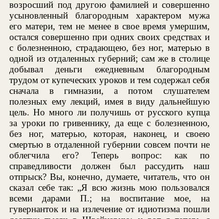
возросший под другою фамилией и совершенно
усыновленный благородным характером мужа
его матери, тем не менее в свое время умершим,
остался совершенно при одних своих средствах и
с болезненною, страдающею, без ног, матерью в
одной из отдаленных губерний; сам же в столице
добывал деньги ежедневным благородным
трудом от купеческих уроков и тем содержал себя
сначала в гимназии, а потом слушателем
полезных ему лекций, имея в виду дальнейшую
цель. Но много ли получишь от русского купца
за уроки по гривеннику, да еще с болезненною,
без ног, матерью, которая, наконец, и своею
смертью в отдаленной губернии совсем почти не
облегчила его? Теперь вопрос: как по
справедливости должен был рассудить наш
отпрыск? Вы, конечно, думаете, читатель, что он
сказал себе так: „Я всю жизнь мою пользовался
всеми дарами П.; на воспитание мое, на
гувернанток и на излечение от идиотизма пошли