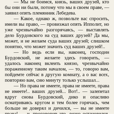
— Мы не боимся, князь, ваших друзей, кто
бы они ни были, потому что мы в своем праве, —
заявил опять племянник Лебедева.
— Какое, однако ж, позвольте вас спросить,
имели вы право, — провизжал опять Ипполит, но
уже чрезвычайно разгорячаясь, — выставлять
дело Бурдовского на суд ваших друзей? Да мы,
может, и не желаем суда ваших друзей; слишком
понятно, что может значить суд ваших друзей!..
— Но ведь если вы, наконец, господин
Бурдовский, не желаете здесь говорить, —
удалось наконец вклеить князю, чрезвычайно
пораженному таким началом, — то, говорю вам,
пойдемте сейчас в другую комнату, а о вас всех,
повторяю вам, сию минуту только услышал...
— Но права не имеете, права не имеете, права
не имеете!.. ваших друзей... Вот!.. — залепетал
вдруг снова Бурдовский, дико и опасливо
осматриваясь кругом и тем более горячась, чем
больше не доверял и дичился, — вы не имеете
права! — и, проговорив это, резко остановился,