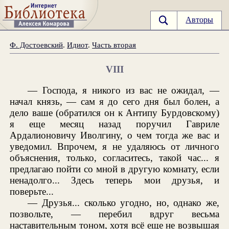
Авторы
Ф. Достоевский
.
Идиот
.
Часть вторая
VIII
— Господа, я никого из вас не ожидал, —
начал князь, — сам я до сего дня был болен, а
дело ваше (обратился он к Антипу Бурдовскому)
я еще месяц назад поручил Гавриле
Ардалионовичу Иволгину, о чем тогда же вас и
уведомил. Впрочем, я не удаляюсь от личного
объяснения, только, согласитесь, такой час... я
предлагаю пойти со мной в другую комнату, если
ненадолго... Здесь теперь мои друзья, и
поверьте...
— Друзья... сколько угодно, но, однако же,
позвольте, — перебил вдруг весьма
наставительным тоном, хотя всё еще не возвышая