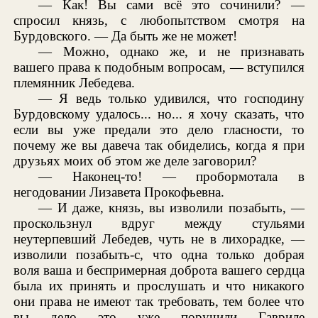
— Как! Вы сами всё это сочинили? —
спросил князь, с любопытством смотря на
Бурдовского. — Да быть же не может!
— Можно, однако же, и не признавать
вашего права к подобным вопросам, — вступился
племянник Лебедева.
— Я ведь только удивился, что господину
Бурдовскому удалось... но... я хочу сказать, что
если вы уже предали это дело гласности, то
почему же вы давеча так обиделись, когда я при
друзьях моих об этом же деле заговорил?
— Наконец-то! — пробормотала в
негодовании Лизавета Прокофьевна.
— И даже, князь, вы изволили позабыть, —
проскользнул вдруг между стульями
неутерпевший Лебедев, чуть не в лихорадке, —
изволили позабыть-с, что одна только добрая
воля ваша и беспримерная доброта вашего сердца
была их принять и прослушать и что никакого
они права не имеют так требовать, тем более что
вы дело это уже поручили Гавриле