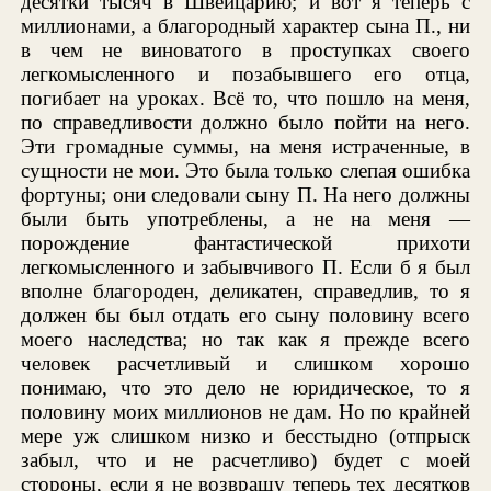
десятки тысяч в Швейцарию; и вот я теперь с
миллионами, а благородный характер сына П., ни
в чем не виноватого в проступках своего
легкомысленного и позабывшего его отца,
погибает на уроках. Всё то, что пошло на меня,
по справедливости должно было пойти на него.
Эти громадные суммы, на меня истраченные, в
сущности не мои. Это была только слепая ошибка
фортуны; они следовали сыну П. На него должны
были быть употреблены, а не на меня —
порождение фантастической прихоти
легкомысленного и забывчивого П. Если б я был
вполне благороден, деликатен, справедлив, то я
должен бы был отдать его сыну половину всего
моего наследства; но так как я прежде всего
человек расчетливый и слишком хорошо
понимаю, что это дело не юридическое, то я
половину моих миллионов не дам. Но по крайней
мере уж слишком низко и бесстыдно (отпрыск
забыл, что и не расчетливо) будет с моей
стороны, если я не возвращу теперь тех десятков