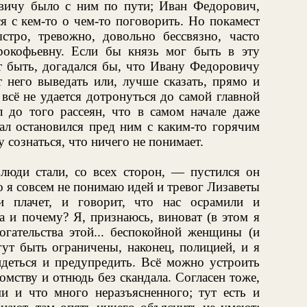
вичу было с ним по пути; Иван Федорович,
я с кем-то о чем-то поговорить. Но покамест
стро, тревожно, довольно бессвязно, часто
рокофьевну. Если бы князь мог быть в эту
т быть, догадался бы, что Ивану Федоровичу
 него выведать или, лучше сказать, прямо и
 всё не удается дотронуться до самой главной
л до того рассеян, что в самом начале даже
рал остановился пред ним с каким-то горячим
 сознаться, что ничего не понимает.
люди стали, со всех сторон, — пустился он
о я совсем не понимаю идей и тревог Лизаветы
и плачет, и говорит, что нас осрамили и
а и почему? Я, признаюсь, виноват (в этом я
огательства этой... беспокойной женщины (и
ут быть ограничены, наконец, полицией, и я
идеться и предупредить. Всё можно устроить
комству и отнюдь без скандала. Согласен тоже,
и и что много неразъясненного; тут есть и