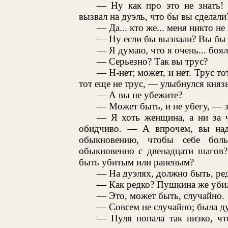
— Ну как про это не знать! 
вызвал на дуэль, что бы вы сделали
— Да... кто же... меня никто не
— Ну если бы вызвали? Вы бы 
— Я думаю, что я очень... боял
— Серьезно? Так вы трус?
— Н-нет; может, и нет. Трус тот
тот еще не трус, — улыбнулся княз
— А вы не убежите?
— Может быть, и не убегу, — з
— Я хоть женщина, а ни за ч
обидчиво. — А впрочем, вы над
обыкновению, чтобы себе боль
обыкновенно с двенадцати шагов?
быть убитым или раненым?
— На дуэлях, должно быть, ре
— Как редко? Пушкина же уби
— Это, может быть, случайно.
— Совсем не случайно; была дуэ
— Пуля попала так низко, чт