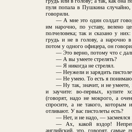
грудь или в голову; а так, как она п
пуля попала в Пушкина случайно,
говорили.
— А мне это один солдат говор
им нарочно, по уставу, велено це
полчеловека; так и сказано у них:
грудь и не в голову, а нарочно в
потом у одного офицера, он говорил
— Это верно, потому что с дал
— А вы умеете стрелять?
— Я никогда не стрелял.
— Неужели и зарядить пистолет
— Не умею. То есть я понимаю, 
— Ну так, значит, и не умеете
и заучите: во-первых, купите х
(говорят, надо не мокрого, а очен
спросите, а не такого, которым 
отливают. У вас пистолеты есть?
— Нет, и не надо, — засмеялся 
— Ах, какой вздор! Непрем
английский, это, говорят, самые 