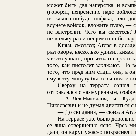
может быть два наперстка, и всы
(говорят, непременно надо войлоко
из какого-нибудь тюфяка, или дв
всунете войлок, вложите пулю, — с
не выстрелит. Чего вы смеетесь?
нескольку раз и непременно бы науч
Князь смеялся; Аглая в досаде
разговоре, несколько удивил князя.
что-то узнать, про что-то спросить
того, как пистолет заряжают. Но в
того, что пред ним сидит она, а он
ему в эту минуту было бы почти вс
Сверху на террасу сошел н
отправлялся с нахмуренным, озаб
— А, Лев Николаич, ты... Куда 
Николаевич и не думал двигаться с 
— До свидания, — сказала Агла
На террасе уже было довольно 
ее лица совершенно ясно. Чрез ми
дачи, он вдруг ужасно покраснел и