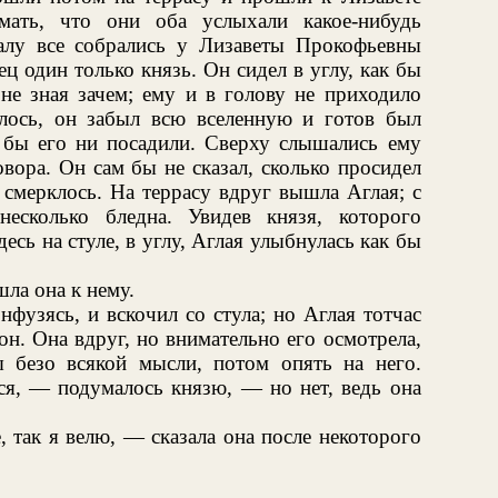
ать, что они оба услыхали какое-нибудь
алу все собрались у Лизаветы Прокофьевны
нец один только князь. Он сидел в углу, как бы
 не зная зачем; ему и в голову не приходило
алось, он забыл всю вселенную и готов был
е бы его ни посадили. Сверху слышались ему
вора. Он сам бы не сказал, сколько просидел
 смерклось. На террасу вдруг вышла Аглая; с
есколько бледна. Увидев князя, которого
есь на стуле, в углу, Аглая улыбнулась как бы
ла она к нему.
нфузясь, и вскочил со стула; но Аглая тотчас
 он. Она вдруг, но внимательно его осмотрела,
 безо всякой мысли, потом опять на него.
ся, — подумалось князю, — но нет, ведь она
 так я велю, — сказала она после некоторого