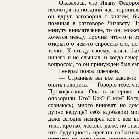
Оказалось, что Ивану Федоро
несмотря на поздний час, торопилс
он вдруг заговорил с князем, бы
поминая в разговоре Лизавету П
минуту внимательнее, то он, може
хочется между прочим что-то и от
открыто о чем-то спросить его, но
точки. К стыду своему, князь бы
ничего и не слышал, и когда гене
вопросом, то он принужден был ему
Генерал пожал плечами.
— Странные вы всё какие-то 
опять говорить. — Говорю тебе, чт
Прокофьевны. Она в истерике, 
опозорили. Кто? Как? С кем? Когд
сознаюсь), много виноват, но дом
дурно ведущей себя вдобавок) мог
даже сегодня намерен кое с кем в
тихо, кротко, ласково даже, по зна
что будущность чревата событиям