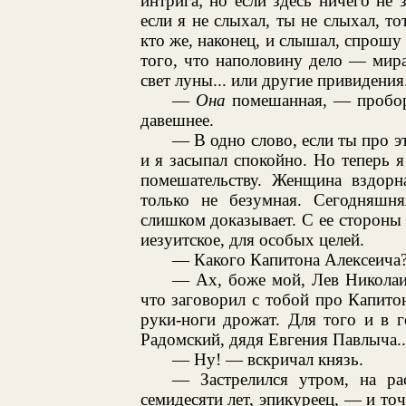
интрига; но если здесь ничего не 
если я не слыхал, ты не слыхал, то
кто же, наконец, и слышал, спрошу 
того, что наполовину дело — мираж
свет луны... или другие привидения
—
Она
помешанная, — проборм
давешнее.
— В одно слово, если ты про эт
и я засыпал спокойно. Но теперь я
помешательству. Женщина вздорн
только не безумная. Сегодняшня
слишком доказывает. С ее стороны 
иезуитское, для особых целей.
— Какого Капитона Алексеича
— Ах, боже мой, Лев Николаич
что заговорил с тобой про Капитон
руки-ноги дрожат. Для того и в 
Радомский, дядя Евгения Павлыча..
— Ну! — вскричал князь.
— Застрелился утром, на рас
семидесяти лет, эпикуреец, — и точ