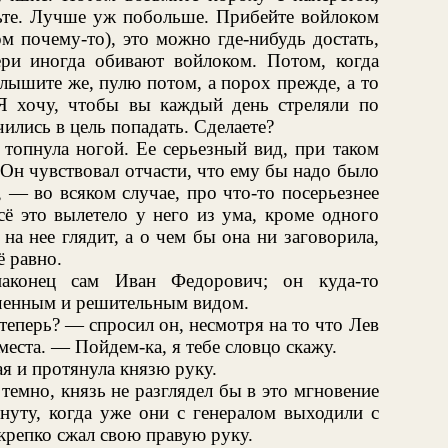
пьте. Лучше уж побольше. Прибейте войлоком
м почему-то), это можно где-нибудь достать,
ери иногда обивают войлоком. Потом, когда
лышите же, пулю потом, а порох прежде, а то
 Я хочу, чтобы вы каждый день стреляли по
ились в цель попадать. Сделаете?
 топнула ногой. Ее серьезный вид, при таком
 Он чувствовал отчасти, что ему бы надо было
, — во всяком случае, про что-то посерьезнее
сё это вылетело у него из ума, кроме одного
 на нее глядит, а о чем бы она ни заговорила,
ё равно.
аконец сам Иван Федорович; он куда-то
оченным и решительным видом.
теперь? — спросил он, несмотря на то что Лев
места. — Пойдем-ка, я тебе словцо скажу.
я и протянула князю руку.
темно, князь не разглядел бы в это мгновение
нуту, когда уже они с генералом выходили с
 крепко сжал свою правую руку.