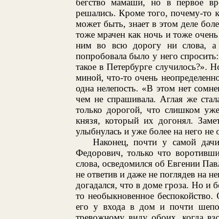
бегство мамаши, но в первое вр
решались. Кроме того, почему-то к
может быть, знает в этом деле бол
тоже мрачен как ночь и тоже очень
ним во всю дорогу ни слова, а 
попробовала было у него спросить:
такое в Петербурге случилось?». Н
миной, что-то очень неопределенное
одна нелепость. «В этом нет сомн
чем не спрашивала. Аглая же стал
только дорогой, что слишком уже
князя, который их догонял. Заме
улыбнулась и уже более на него не 
Наконец, почти у самой дач
Федорович, только что воротивши
слова, осведомился об Евгении Пав
не ответив и даже не поглядев на н
догадался, что в доме гроза. Но и 
то необыкновенное беспокойство. 
его у входа в дом и почти шепо
тревожному виду обоих, когда вз