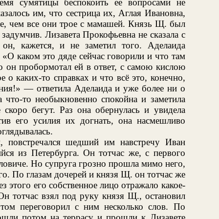
емя сумятицы беспокоить ее вопросами не
азалось им, что сестрица их, Аглая Ивановна,
ее, чем все они трое с мамашей. Князь Щ. был
 задумчив. Лизавета Прокофьевна не сказала с
он, кажется, и не заметил того. Аделаида
 «О каком это дяде сейчас говорили и что там
о он пробормотал ей в ответ, с самою кислою
 о каких-то справках и что всё это, конечно,
ения!» — ответила Аделаида и уже более ни о
а что-то необыкновенно спокойна и заметила
 скоро бегут. Раз она обернулась и увидела
тив его усилия их догнать, она насмешливо
оглядывалась.
и, повстречался шедший им навстречу Иван
йся из Петербурга. Он тотчас же, с первого
ловиче. Но супруга грозно прошла мимо него,
его. По глазам дочерей и князя Щ. он тотчас же
без этого его собственное лицо отражало какое-
Он тотчас взял под руку князя Щ., остановил
том переговорил с ним несколько слов. По
ошли потом на террасу и прошли к Лизавете