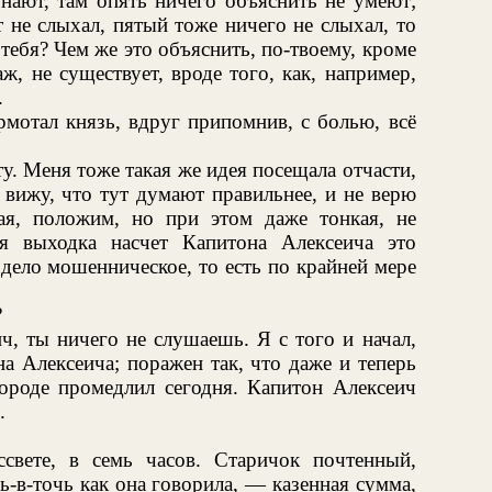
знают, там опять ничего объяснить не умеют;
т не слыхал, пятый тоже ничего не слыхал, то
тебя? Чем же это объяснить, по-твоему, кроме
, не существует, вроде того, как, например,
.
отал князь, вдруг припомнив, с болью, всё
у. Меня тоже такая же идея посещала отчасти,
 вижу, что тут думают правильнее, и не верю
ая, положим, но при этом даже тонкая, не
я выходка насчет Капитона Алексеича это
дело мошенническое, то есть по крайней мере
?
, ты ничего не слушаешь. Я с того и начал,
а Алексеича; поражен так, что даже и теперь
городе промедлил сегодня. Капитон Алексеич
.
свете, в семь часов. Старичок почтенный,
ь-в-точь как она говорила, — казенная сумма,