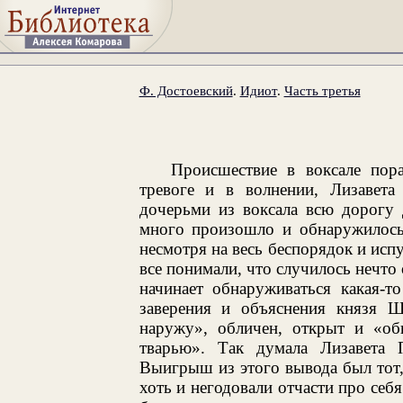
Ф. Достоевский
.
Идиот
.
Часть третья
Происшествие в воксале по
тревоге и в волнении, Лизавета
дочерьми из воксала всю дорогу 
много произошло и обнаружилось 
несмотря на весь беспорядок и исп
все понимали, что случилось нечто 
начинает обнаруживаться какая-т
заверения и объяснения князя Щ
наружу», обличен, открыт и «об
тварью». Так думала Лизавета 
Выигрыш из этого вывода был тот,
хоть и негодовали отчасти про себ