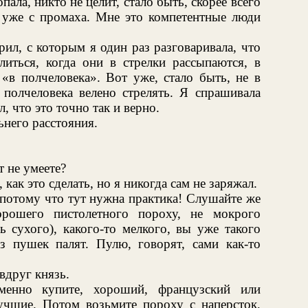
опала, никто не целит, стало быть, скорее всего
 уже с промаха. Мне это компетентные люди
ил, с которым я один раз разговаривала, что
литься, когда они в стрелки рассыпаются, в
 «в полчеловека». Вот уже, стало быть, не в
 полчеловека велено стрелять. Я спрашивала
, что это точно так и верно.
ьнего расстояния.
 не умеете?
как это сделать, но я никогда сам не заряжал.
, потому что тут нужна практика! Слушайте же
орошего пистолетного пороху, не мокрого
ь сухого), какого-то мелкого, вы уже такого
из пушек палят. Пулю, говорят, сами как-то
вдруг князь.
енно купите, хороший, французский или
лучшие. Потом возьмите пороху с наперсток,