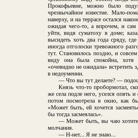
Прокофьевне, можно было подум
чрезвычайное известие. Мало-пом
наверху, и на террасе остался нако
ожидая чего-то, а впрочем, и сам
уйти, видя суматоху в доме; каз
высидеть хоть два года сряду, гд
иногда отголоски тревожного разго
тут. Становилось поздно, и совсем
виду она была спокойна, хотя н
«очевидно не ожидала» встретить зд
в недоумении.
— Что вы тут делаете? — подош
Князь что-то пробормотал, ско
же села подле него, уселся опять и
потом посмотрела в окно, как бы
«Может быть, ей хочется засмеять
бы тогда засмеялась».
— Может быть, вы чаю хотите,
молчания.
— Н-нет... Я не знаю...