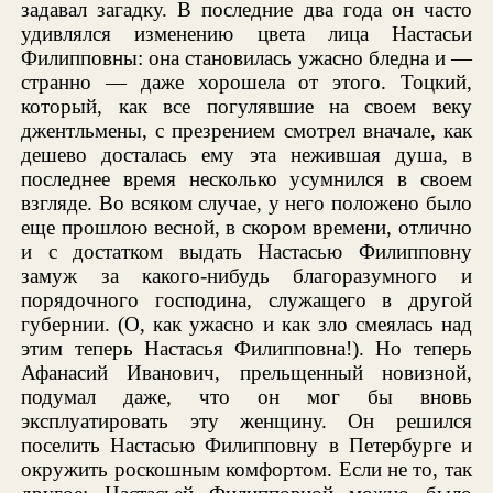
задавал загадку. В последние два года он часто
удивлялся изменению цвета лица Настасьи
Филипповны: она становилась ужасно бледна и —
странно — даже хорошела от этого. Тоцкий,
который, как все погулявшие на своем веку
джентльмены, с презрением смотрел вначале, как
дешево досталась ему эта нежившая душа, в
последнее время несколько усумнился в своем
взгляде. Во всяком случае, у него положено было
еще прошлою весной, в скором времени, отлично
и с достатком выдать Настасью Филипповну
замуж за какого-нибудь благоразумного и
порядочного господина, служащего в другой
губернии. (О, как ужасно и как зло смеялась над
этим теперь Настасья Филипповна!). Но теперь
Афанасий Иванович, прельщенный новизной,
подумал даже, что он мог бы вновь
эксплуатировать эту женщину. Он решился
поселить Настасью Филипповну в Петербурге и
окружить роскошным комфортом. Если не то, так