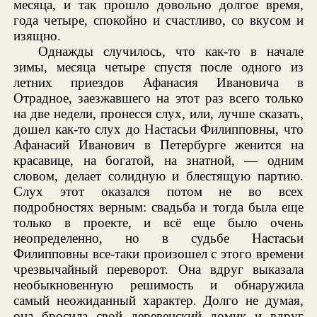
месяца, и так прошло довольно долгое время,
года четыре, спокойно и счастливо, со вкусом и
изящно.
Однажды случилось, что как-то в начале
зимы, месяца четыре спустя после одного из
летних приездов Афанасия Ивановича в
Отрадное, заезжавшего на этот раз всего только
на две недели, пронесся слух, или, лучше сказать,
дошел как-то слух до Настасьи Филипповны, что
Афанасий Иванович в Петербурге женится на
красавице, на богатой, на знатной, — одним
словом, делает солидную и блестящую партию.
Слух этот оказался потом не во всех
подробностях верным: свадьба и тогда была еще
только в проекте, и всё еще было очень
неопределенно, но в судьбе Настасьи
Филипповны все-таки произошел с этого времени
чрезвычайный переворот. Она вдруг выказала
необыкновенную решимость и обнаружила
самый неожиданный характер. Долго не думая,
она бросила свой деревенский домик и вдруг