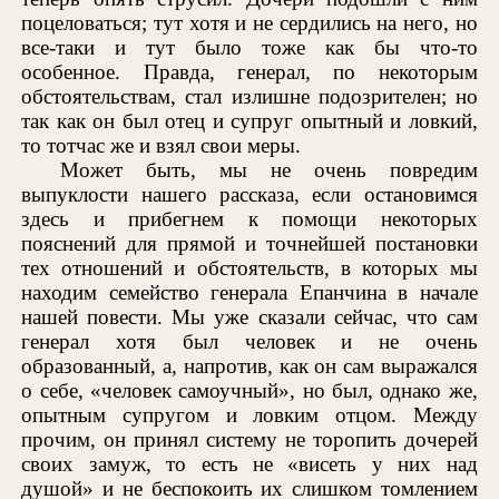
поцеловаться; тут хотя и не сердились на него, но
все-таки и тут было тоже как бы что-то
особенное. Правда, генерал, по некоторым
обстоятельствам, стал излишне подозрителен; но
так как он был отец и супруг опытный и ловкий,
то тотчас же и взял свои меры.
Может быть, мы не очень повредим
выпуклости нашего рассказа, если остановимся
здесь и прибегнем к помощи некоторых
пояснений для прямой и точнейшей постановки
тех отношений и обстоятельств, в которых мы
находим семейство генерала Епанчина в начале
нашей повести. Мы уже сказали сейчас, что сам
генерал хотя был человек и не очень
образованный, а, напротив, как он сам выражался
о себе, «человек самоучный», но был, однако же,
опытным супругом и ловким отцом. Между
прочим, он принял систему не торопить дочерей
своих замуж, то есть не «висеть у них над
душой» и не беспокоить их слишком томлением