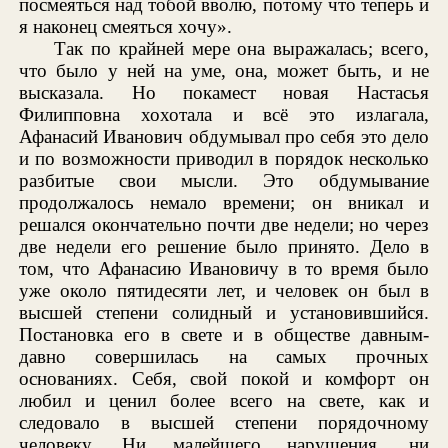
посмеяться над тобой вволю, потому что теперь и
я наконец смеяться хочу».
Так по крайней мере она выражалась; всего,
что было у ней на уме, она, может быть, и не
высказала. Но покамест новая Настасья
Филипповна хохотала и всё это излагала,
Афанасий Иванович обдумывал про себя это дело
и по возможности приводил в порядок несколько
разбитые свои мысли. Это обдумывание
продолжалось немало времени; он вникал и
решался окончательно почти две недели; но через
две недели его решение было принято. Дело в
том, что Афанасию Ивановичу в то время было
уже около пятидесяти лет, и человек он был в
высшей степени солидный и установившийся.
Постановка его в свете и в обществе давным-
давно совершилась на самых прочных
основаниях. Себя, свой покой и комфорт он
любил и ценил более всего на свете, как и
следовало в высшей степени порядочному
человеку. Ни малейшего нарушения, ни