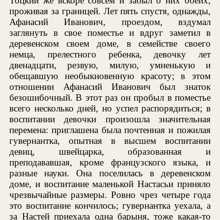
Тоцкий же вскоре совсем и забыл о них обеих,
проживая за границей. Лет пять спустя, однажды,
Афанасий Иванович, проездом, вздумал
заглянуть в свое поместье и вдруг заметил в
деревенском своем доме, в семействе своего
немца, прелестного ребенка, девочку лет
двенадцати, резвую, милую, умненькую и
обещавшую необыкновенную красоту; в этом
отношении Афанасий Иванович был знаток
безошибочный. В этот раз он пробыл в поместье
всего несколько дней, но успел распорядиться; в
воспитании девочки произошла значительная
перемена: приглашена была почтенная и пожилая
гувернантка, опытная в высшем воспитании
девиц, швейцарка, образованная и
преподававшая, кроме французского языка, и
разные науки. Она поселилась в деревенском
доме, и воспитание маленькой Настасьи приняло
чрезвычайные размеры. Ровно чрез четыре года
это воспитание кончилось; гувернантка уехала, а
за Настей приехала одна барыня, тоже какая-то