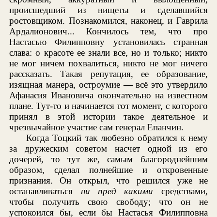
происшедший из нищеты и сделавшийся
ростовщиком. Познакомился, наконец, и Гаврила
Ардалионович... Кончилось тем, что про
Настасью Филипповну установилась странная
слава: о красоте ее знали все, но и только; никто
не мог ничем похвалиться, никто не мог ничего
рассказать. Такая репутация, ее образование,
изящная манера, остроумие — всё это утвердило
Афанасия Ивановича окончательно на известном
плане. Тут-то и начинается тот момент, с которого
принял в этой истории такое деятельное и
чрезвычайное участие сам генерал Епанчин.
Когда Тоцкий так любезно обратился к нему
за дружеским советом насчет одной из его
дочерей, то тут же, самым благороднейшим
образом, сделал полнейшие и откровенные
признания. Он открыл, что решился уже не
останавливаться
ни пред какими
средствами,
чтобы получить свою свободу; что он не
успокоился бы, если бы Настасья Филипповна