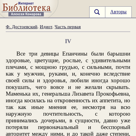
Авторы
Ф. Достоевский
.
Идиот
.
Часть первая
IV
Все три девицы Епанчины были барышни
здоровые, цветущие, рослые, с удивительными
плечами, с мощною грудью, с сильными, почти
как у мужчин, руками, и, конечно вследствие
своей силы и здоровья, любили иногда хорошо
покушать, чего вовсе и не желали скрывать.
Маменька их, генеральша Лизавета Прокофьевна,
иногда косилась на откровенность их аппетита, но
так как иные мнения ее, несмотря на всю
наружную почтительность, с которою
принимались дочерьми, в сущности, давно уже
потеряли первоначальный и бесспорный
авторитет между ними, и до такой даже степени,