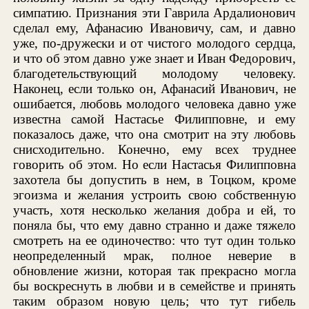
симпатию. Признания эти Гаврила Ардалионович
сделал ему, Афанасию Ивановичу, сам, и давно
уже, по-дружески и от чистого молодого сердца,
и что об этом давно уже знает и Иван Федорович,
благодетельствующий молодому человеку.
Наконец, если только он, Афанасий Иванович, не
ошибается, любовь молодого человека давно уже
известна самой Настасье Филипповне, и ему
показалось даже, что она смотрит на эту любовь
снисходительно. Конечно, ему всех труднее
говорить об этом. Но если Настасья Филипповна
захотела бы допустить в нем, в Тоцком, кроме
эгоизма и желания устроить свою собственную
участь, хотя несколько желания добра и ей, то
поняла бы, что ему давно странно и даже тяжело
смотреть на ее одиночество: что тут один только
неопределенный мрак, полное неверие в
обновление жизни, которая так прекрасно могла
бы воскреснуть в любви и в семействе и принять
таким образом новую цель; что тут гибель