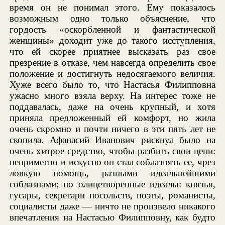
время он не понимал этого. Ему показалось
возможным одно только объяснение, что
гордость «оскорбленной и фантастической
женщины» доходит уже до такого исступления,
что ей скорее приятнее высказать раз свое
презрение в отказе, чем навсегда определить свое
положение и достигнуть недосягаемого величия.
Хуже всего было то, что Настасья Филипповна
ужасно много взяла верху. На интерес тоже не
поддавалась, даже на очень крупный, и хотя
приняла предложенный ей комфорт, но жила
очень скромно и почти ничего в эти пять лет не
скопила. Афанасий Иванович рискнул было на
очень хитрое средство, чтобы разбить свои цепи:
неприметно и искусно он стал соблазнять ее, чрез
ловкую помощь, разными идеальнейшими
соблазнами; но олицетворенные идеалы: князья,
гусары, секретари посольств, поэты, романисты,
социалисты даже — ничто не произвело никакого
впечатления на Настасью Филипповну, как будто