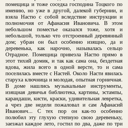
помещица и тоже соседка господина Тоцкого по
имению, но уже в другой, далекой губернии, и
взяла Настю с собой вследствие инструкции и
полномочия от Афанасия Ивановича. В этом
небольшом поместье оказался тоже, хотя и
небольшой, только что отстроенный деревянный
дом; убран он был особенно изящно, да и
деревенька, как нарочно, называлась сельцо
Отрадное. Помещица привезла Настю прямо в
этот тихий домик, и так как сама она, бездетная
вдова, жила всего в одной версте, то и сама
поселилась вместе с Настей. Около Насти явилась
старуха ключница и молодая, опытная горничная.
В доме нашлись музыкальные инструменты,
изящная девичья библиотека, картины, эстампы,
карандаши, кисти, краски, удивительная левретка,
а чрез две недели пожаловал и сам Афанасий
Иванович... С тех пор он как-то особенно
полюбил эту глухую степную свою деревеньку,
заезжал каждое лето, гостил по два, даже по три