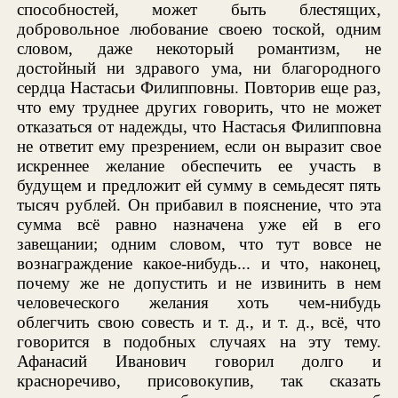
способностей, может быть блестящих,
добровольное любование своею тоской, одним
словом, даже некоторый романтизм, не
достойный ни здравого ума, ни благородного
сердца Настасьи Филипповны. Повторив еще раз,
что ему труднее других говорить, что не может
отказаться от надежды, что Настасья Филипповна
не ответит ему презрением, если он выразит свое
искреннее желание обеспечить ее участь в
будущем и предложит ей сумму в семьдесят пять
тысяч рублей. Он прибавил в пояснение, что эта
сумма всё равно назначена уже ей в его
завещании; одним словом, что тут вовсе не
вознаграждение какое-нибудь... и что, наконец,
почему же не допустить и не извинить в нем
человеческого желания хоть чем-нибудь
облегчить свою совесть и т. д., и т. д., всё, что
говорится в подобных случаях на эту тему.
Афанасий Иванович говорил долго и
красноречиво, присовокупив, так сказать