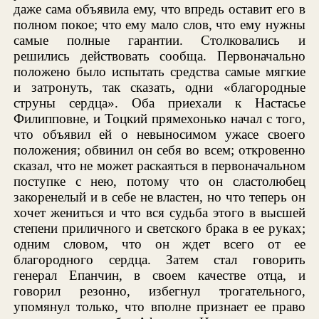
даже сама объявила ему, что впредь оставит его в
полном покое; что ему мало слов, что ему нужны
самые полные гарантии. Столковались и
решились действовать сообща. Первоначально
положено было испытать средства самые мягкие
и затронуть, так сказать, одни «благородные
струны сердца». Оба приехали к Настасье
Филипповне, и Тоцкий прямехонько начал с того,
что объявил ей о невыносимом ужасе своего
положения; обвинил он себя во всем; откровенно
сказал, что не может раскаяться в первоначальном
поступке с нею, потому что он сластолюбец
закоренелый и в себе не властен, но что теперь он
хочет жениться и что вся судьба этого в высшей
степени приличного и светского брака в ее руках;
одним словом, что он ждет всего от ее
благородного сердца. Затем стал говорить
генерал Епанчин, в своем качестве отца, и
говорил резонно, избегнул трогательного,
упомянул только, что вполне признает ее право