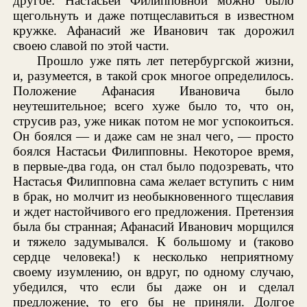
другое: Настасьей Филипповной можно было
щегольнуть и даже потщеславиться в известном
кружке. Афанасий же Иванович так дорожил
своею славой по этой части.
Прошло уже пять лет петербургской жизни,
и, разумеется, в такой срок многое определилось.
Положение Афанасия Ивановича было
неутешительное; всего хуже было то, что он,
струсив раз, уже никак потом не мог успокоиться.
Он боялся — и даже сам не знал чего, — просто
боялся Настасьи Филипповны. Некоторое время,
в первые-два года, он стал было подозревать, что
Настасья Филипповна сама желает вступить с ним
в брак, но молчит из необыкновенного тщеславия
и ждет настойчивого его предложения. Претензия
была бы странная; Афанасий Иванович морщился
и тяжело задумывался. К большому и (таково
сердце человека!) к несколько неприятному
своему изумлению, он вдруг, по одному случаю,
убедился, что если бы даже он и сделал
предложение, то его бы не приняли. Долгое