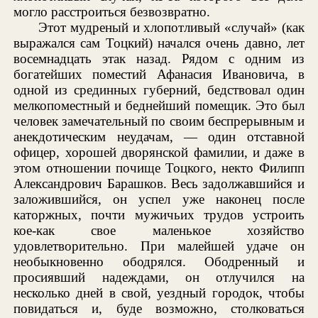
могло расстроиться безвозвратно.
Этот мудреный и хлопотливый «случай» (как
выражался сам Тоцкий) начался очень давно, лет
восемнадцать этак назад. Рядом с одним из
богатейших поместий Афанасия Ивановича, в
одной из срединных губерний, бедствовал один
мелкопоместный и беднейший помещик. Это был
человек замечательный по своим беспрерывным и
анекдотическим неудачам, — один отставной
офицер, хорошей дворянской фамилии, и даже в
этом отношении почище Тоцкого, некто Филипп
Александрович Барашков. Весь задолжавшийся и
заложившийся, он успел уже наконец после
каторжных, почти мужичьих трудов устроить
кое-как свое маленькое хозяйство
удовлетворительно. При малейшей удаче он
необыкновенно ободрялся. Ободренный и
просиявший надеждами, он отлучился на
несколько дней в свой, уездный городок, чтобы
повидаться и, буде возможно, столковаться