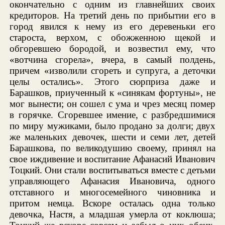
окончательно с одним из главнейших своих
кредиторов. На третий день по прибытии его в
город явился к нему из его деревеньки его
староста, верхом, с обожженною щекой и
обгоревшею бородой, и возвестил ему, что
«вотчина сгорела», вчера, в самый полдень,
причем «изволили сгореть и супруга, а деточки
целы остались». Этого сюрприза даже и
Барашков, приученный к «синякам фортуны», не
мог вынести; он сошел с ума и чрез месяц помер
в горячке. Сгоревшее имение, с разбредшимися
по миру мужиками, было продано за долги; двух
же маленьких девочек, шести и семи лет, детей
Барашкова, по великодушию своему, принял на
свое иждивение и воспитание Афанасий Иванович
Тоцкий. Они стали воспитываться вместе с детьми
управляющего Афанасия Ивановича, одного
отставного и многосемейного чиновника и
притом немца. Вскоре осталась одна только
девочка, Настя, а младшая умерла от коклюша;