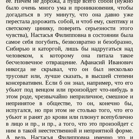
ее. Ничем не дорожа, а пуще всего собой (нужно
было очень много ума и проникновения, чтобы
догадаться в эту минуту, что она давно уже
перестала дорожить собой, и чтоб ему, скептику и
светскому цинику, поверить серьезности этого
чувства), Настасья Филипповна в состоянии была
самое себя погубить, безвозвратно и безобразно,
Сибирью и каторгой, лишь бы надругаться над
человеком, к которому она питала такое
бесчеловечное отвращение. Афанасий Иванович
никогда не скрывал, что он был несколько
трусоват или, лучше сказать, в высшей степени
консервативен. Если б он знал, например, что его
убьют под венцом или произойдет что-нибудь в
этом роде, чрезвычайно неприличное, смешное и
непринятое в обществе, то он, конечно бы,
испугался, но при этом не столько того, что его
убьют и ранят до крови или плюнут всепублично
в лицо и пр., и пр., а того, что это произойдет с
ним в такой неестественной и неприятной форме.
А ведь Настасья Филипповна именно это и