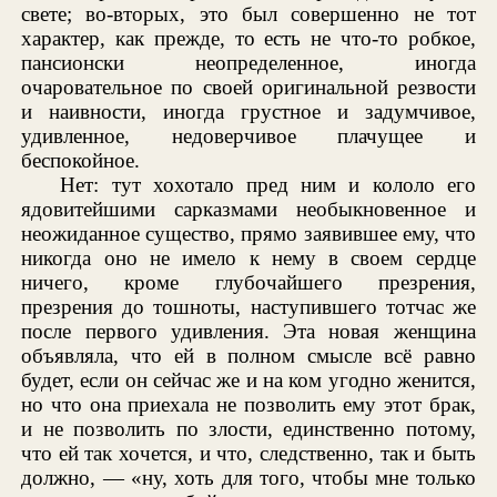
свете; во-вторых, это был совершенно не тот
характер, как прежде, то есть не что-то робкое,
пансионски неопределенное, иногда
очаровательное по своей оригинальной резвости
и наивности, иногда грустное и задумчивое,
удивленное, недоверчивое плачущее и
беспокойное.
Нет: тут хохотало пред ним и кололо его
ядовитейшими сарказмами необыкновенное и
неожиданное существо, прямо заявившее ему, что
никогда оно не имело к нему в своем сердце
ничего, кроме глубочайшего презрения,
презрения до тошноты, наступившего тотчас же
после первого удивления. Эта новая женщина
объявляла, что ей в полном смысле всё равно
будет, если он сейчас же и на ком угодно женится,
но что она приехала не позволить ему этот брак,
и не позволить по злости, единственно потому,
что ей так хочется, и что, следственно, так и быть
должно, — «ну, хоть для того, чтобы мне только