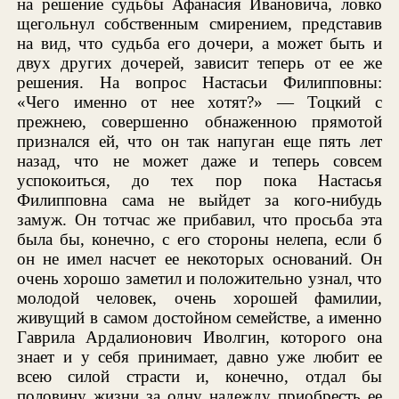
на решение судьбы Афанасия Ивановича, ловко
щегольнул собственным смирением, представив
на вид, что судьба его дочери, а может быть и
двух других дочерей, зависит теперь от ее же
решения. На вопрос Настасьи Филипповны:
«Чего именно от нее хотят?» — Тоцкий с
прежнею, совершенно обнаженною прямотой
признался ей, что он так напуган еще пять лет
назад, что не может даже и теперь совсем
успокоиться, до тех пор пока Настасья
Филипповна сама не выйдет за кого-нибудь
замуж. Он тотчас же прибавил, что просьба эта
была бы, конечно, с его стороны нелепа, если б
он не имел насчет ее некоторых оснований. Он
очень хорошо заметил и положительно узнал, что
молодой человек, очень хорошей фамилии,
живущий в самом достойном семействе, а именно
Гаврила Ардалионович Иволгин, которого она
знает и у себя принимает, давно уже любит ее
всею силой страсти и, конечно, отдал бы
половину жизни за одну надежду приобресть ее