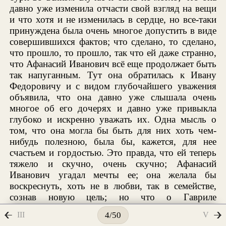
давно уже изменила отчасти свой взгляд на вещи
и что хотя и не изменилась в сердце, но все-таки
принуждена была очень многое допустить в виде
совершившихся фактов; что сделано, то сделано,
что прошло, то прошло, так что ей даже странно,
что Афанасий Иванович всё еще продолжает быть
так напуганным. Тут она обратилась к Ивану
Федоровичу и с видом глубочайшего уважения
объявила, что она давно уже слышала очень
многое об его дочерях и давно уже привыкла
глубоко и искренно уважать их. Одна мысль о
том, что она могла бы быть для них хоть чем-
нибудь полезною, была бы, кажется, для нее
счастьем и гордостью. Это правда, что ей теперь
тяжело и скучно, очень скучно; Афанасий
Иванович угадал мечты ее; она желала бы
воскреснуть, хоть не в любви, так в семействе,
сознав новую цель; но что о Гавриле
Ардалионовиче она почти ничего не может
III
V
4/50
сказать. Кажется, правда, что он ее любит; она