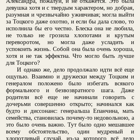
Александра, пожалуй, и не откажется. Это была
девушка хотя и с твердым характером, но добрая,
разумная и чрезвычайно уживчивая; могла выйти
за Тоцкого даже охотно, и если бы дала слово, то
исполнила бы его честно. Блеска она не любила,
не только не грозила хлопотами и крутым
переворотом, но могла даже усладить и
успокоить жизнь. Собой она была очень хороша,
хотя и не так эффектна. Что могло быть лучше
для Тоцкого?
И однако же, дело продолжало идти всё еще
ощупью. Взаимно и дружески между Тоцким и
генералом положено было избегать всякого
формального и безвозвратного шага. Даже
родители всё еще не начинали говорить с
дочерьми совершенно открыто; начинался как
будто и диссонанс: генеральша Епанчина, мать
семейства, становилась почему-то недовольною, а
это было очень важно. Тут было одно мешавшее
всему обстоятельство, один мудреный и
хлопотливый случай, из-за которого всё дело