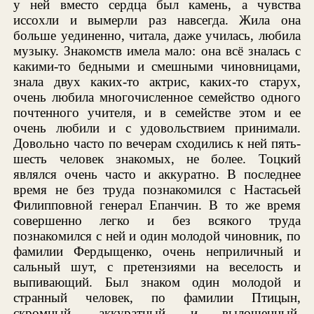
у ней вместо сердца был камень, а чувства
иссохли и вымерли раз навсегда. Жила она
больше уединенно, читала, даже училась, любила
музыку. Знакомств имела мало: она всё зналась с
какими-то бедными и смешными чиновницами,
знала двух каких-то актрис, каких-то старух,
очень любила многочисленное семейство одного
почтенного учителя, и в семействе этом и ее
очень любили и с удовольствием принимали.
Довольно часто по вечерам сходились к ней пять-
шесть человек знакомых, не более. Тоцкий
являлся очень часто и аккуратно. В последнее
время не без труда познакомился с Настасьей
Филипповной генерал Епанчин. В то же время
совершенно легко и без всякого труда
познакомился с ней и один молодой чиновник, по
фамилии Фердыщенко, очень неприличный и
сальный шут, с претензиями на веселость и
выпивающий. Был знаком один молодой и
странный человек, по фамилии Птицын,
скромный, аккуратный и вылощенный,