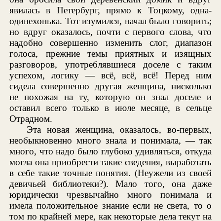
явилась в Петербург, прямо к Тоцкому, одна-
одинехонька. Тот изумился, начал было говорить;
но вдруг оказалось, почти с первого слова, что
надобно совершенно изменить слог, диапазон
голоса, прежние темы приятных и изящных
разговоров, употреблявшиеся доселе с таким
успехом, логику — всё, всё, всё! Перед ним
сидела совершенно другая женщина, нисколько
не похожая на ту, которую он знал доселе и
оставил всего только в июле месяце, в сельце
Отрадном.
Эта новая женщина, оказалось, во-первых,
необыкновенно много знала и понимала, — так
много, что надо было глубоко удивляться, откуда
могла она приобрести такие сведения, выработать
в себе такие точные понятия. (Неужели из своей
девичьей библиотеки?). Мало того, она даже
юридически чрезвычайно много понимала и
имела положительное знание если не света, то о
том по крайней мере, как некоторые дела текут на