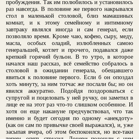
пробуждения. Так им полюбилось и установилось
раз навсегда. В половине же первого накрывался
стол в маленькой столовой, близ мамашиных
комнат, и к этому семейному и интимному
завтраку являлся иногда и сам генерал, если
позволяло время. Кроме чаю, кофею, сыру, меду,
масла, особых оладий, излюбленных самою
генеральшей, котлет и прочего, подавался даже
крепкий горячий бульон. В то утро, в которое
начался наш рассказ, всё семейство собралось в
столовой в ожидании генерала, обещавшего
явиться к половине первого. Если б он опоздал
хоть минуту, за ним тотчас же послали бы; но он
явился аккуратно. Подойдя поздороваться с
супругой и поцеловать у ней ручку, он заметил в
лице ее на этот раз что-то слишком особенное. И
хотя он еще накануне предчувствовал, что так
именно и будет сегодня по одному «анекдоту»
(как он сам по привычке своей выражался), и, уже
засыпая вчера, об этом беспокоился, но все-таки
теперь опять струсил. Дочери подошли с ним