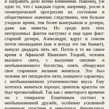
и направить дело всеми влияниями. Наконец, уж
одно то, что с каждым годом, например, росло в
геометрической прогрессии их состояние и
общественное значение; следственно, чем больше
уходило время, тем более выигрывали и дочери,
даже как невесты. Но среди всех этих
неотразимых фактов наступил и еще один факт:
старшей дочери, Александре, вдруг и совсем
почти неожиданно (как и всегда это так бывает),
минуло двадцать пять лет. Почти в то же самое
время и Афанасий Иванович Тоцкий, человек
высшего света, с высшими связями и
необыкновенного богатства, опять обнаружил
свое старинное желание жениться. Это был
человек лет пятидесяти пяти, изящного характера,
с необыкновенною утонченностию вкуса. Ему
хотелось жениться хорошо; ценитель красоты он
был чрезвычайный. Так как с некоторого времени
он с генералом Епанчиным состоял в
необыкновенной дружбе, особенно усиленной
взаимным участием в некоторых финансовых