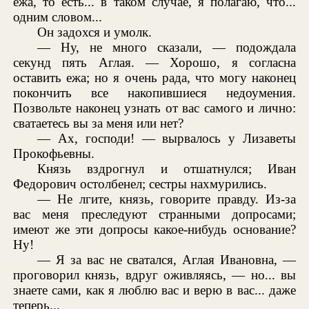
ежа, то есть... в таком случае, я полагаю, что...
одним словом...
Он задохся и умолк.
— Ну, не много сказали, — подождала
секунд пять Аглая. — Хорошо, я согласна
оставить ежа; но я очень рада, что могу наконец
покончить все накопившиеся недоумения.
Позвольте наконец узнать от вас самого и лично:
сватаетесь вы за меня или нет?
— Ах, господи! — вырвалось у Лизаветы
Прокофьевны.
Князь вздрогнул и отшатнулся; Иван
Федорович остолбенел; сестры нахмурились.
— Не лгите, князь, говорите правду. Из-за
вас меня преследуют странными допросами;
имеют же эти допросы какое-нибудь основание?
Ну!
— Я за вас не сватался, Аглая Ивановна, —
проговорил князь, вдруг оживляясь, — но... вы
знаете сами, как я люблю вас и верю в вас... даже
теперь...