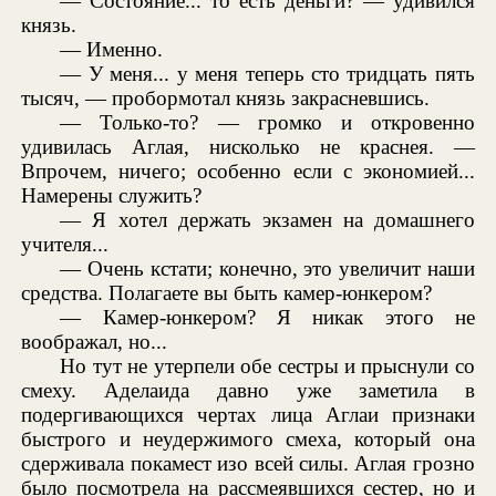
— Состояние... то есть деньги? — удивился
князь.
— Именно.
— У меня... у меня теперь сто тридцать пять
тысяч, — пробормотал князь закрасневшись.
— Только-то? — громко и откровенно
удивилась Аглая, нисколько не краснея. —
Впрочем, ничего; особенно если с экономией...
Намерены служить?
— Я хотел держать экзамен на домашнего
учителя...
— Очень кстати; конечно, это увеличит наши
средства. Полагаете вы быть камер-юнкером?
— Камер-юнкером? Я никак этого не
воображал, но...
Но тут не утерпели обе сестры и прыснули со
смеху. Аделаида давно уже заметила в
подергивающихся чертах лица Аглаи признаки
быстрого и неудержимого смеха, который она
сдерживала покамест изо всей силы. Аглая грозно
было посмотрела на рассмеявшихся сестер, но и