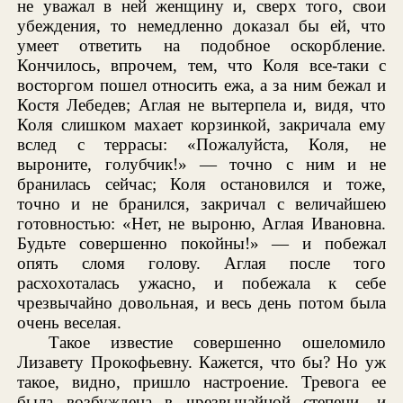
не уважал в ней женщину и, сверх того, свои
убеждения, то немедленно доказал бы ей, что
умеет ответить на подобное оскорбление.
Кончилось, впрочем, тем, что Коля все-таки с
восторгом пошел относить ежа, а за ним бежал и
Костя Лебедев; Аглая не вытерпела и, видя, что
Коля слишком махает корзинкой, закричала ему
вслед с террасы: «Пожалуйста, Коля, не
выроните, голубчик!» — точно с ним и не
бранилась сейчас; Коля остановился и тоже,
точно и не бранился, закричал с величайшею
готовностью: «Нет, не выроню, Аглая Ивановна.
Будьте совершенно покойны!» — и побежал
опять сломя голову. Аглая после того
расхохоталась ужасно, и побежала к себе
чрезвычайно довольная, и весь день потом была
очень веселая.
Такое известие совершенно ошеломило
Лизавету Прокофьевну. Кажется, что бы? Но уж
такое, видно, пришло настроение. Тревога ее
была возбуждена в чрезвычайной степени, и