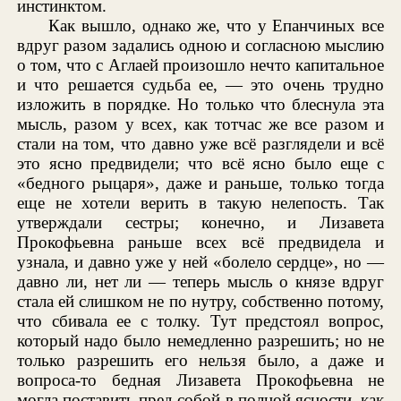
инстинктом.
Как вышло, однако же, что у Епанчиных все
вдруг разом задались одною и согласною мыслию
о том, что с Аглаей произошло нечто капитальное
и что решается судьба ее, — это очень трудно
изложить в порядке. Но только что блеснула эта
мысль, разом у всех, как тотчас же все разом и
стали на том, что давно уже всё разглядели и всё
это ясно предвидели; что всё ясно было еще с
«бедного рыцаря», даже и раньше, только тогда
еще не хотели верить в такую нелепость. Так
утверждали сестры; конечно, и Лизавета
Прокофьевна раньше всех всё предвидела и
узнала, и давно уже у ней «болело сердце», но —
давно ли, нет ли — теперь мысль о князе вдруг
стала ей слишком не по нутру, собственно потому,
что сбивала ее с толку. Тут предстоял вопрос,
который надо было немедленно разрешить; но не
только разрешить его нельзя было, а даже и
вопроса-то бедная Лизавета Прокофьевна не
могла поставить пред собой в полной ясности, как