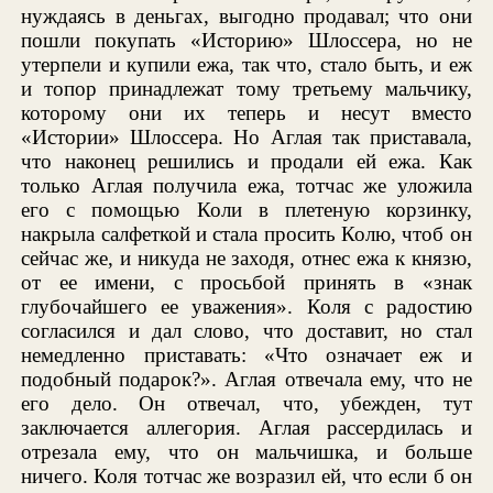
нуждаясь в деньгах, выгодно продавал; что они
пошли покупать «Историю» Шлоссера, но не
утерпели и купили ежа, так что, стало быть, и еж
и топор принадлежат тому третьему мальчику,
которому они их теперь и несут вместо
«Истории» Шлоссера. Но Аглая так приставала,
что наконец решились и продали ей ежа. Как
только Аглая получила ежа, тотчас же уложила
его с помощью Коли в плетеную корзинку,
накрыла салфеткой и стала просить Колю, чтоб он
сейчас же, и никуда не заходя, отнес ежа к князю,
от ее имени, с просьбой принять в «знак
глубочайшего ее уважения». Коля с радостию
согласился и дал слово, что доставит, но стал
немедленно приставать: «Что означает еж и
подобный подарок?». Аглая отвечала ему, что не
его дело. Он отвечал, что, убежден, тут
заключается аллегория. Аглая рассердилась и
отрезала ему, что он мальчишка, и больше
ничего. Коля тотчас же возразил ей, что если б он