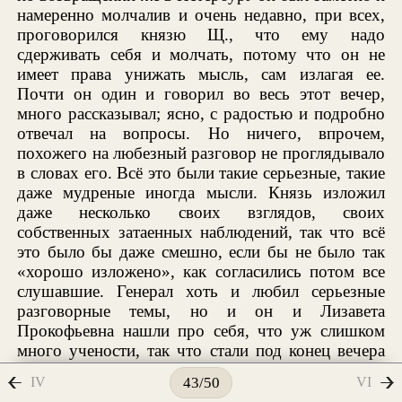
намеренно молчалив и очень недавно, при всех,
проговорился князю Щ., что ему надо
сдерживать себя и молчать, потому что он не
имеет права унижать мысль, сам излагая ее.
Почти он один и говорил во весь этот вечер,
много рассказывал; ясно, с радостью и подробно
отвечал на вопросы. Но ничего, впрочем,
похожего на любезный разговор не проглядывало
в словах его. Всё это были такие серьезные, такие
даже мудреные иногда мысли. Князь изложил
даже несколько своих взглядов, своих
собственных затаенных наблюдений, так что всё
это было бы даже смешно, если бы не было так
«хорошо изложено», как согласились потом все
слушавшие. Генерал хоть и любил серьезные
разговорные темы, но и он и Лизавета
Прокофьевна нашли про себя, что уж слишком
много учености, так что стали под конец вечера
даже грустны. Впрочем, князь до того дошел под
IV
VI
43/50
конец, что рассказал несколько пресмешных