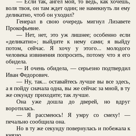
— Если так, ангел мой, то ведь, как хочешь,
воля твоя, он там ждет один; не намекнуть ли ему
деликатно, чтоб он уходил?
Генерал в свою очередь мигнул Лизавете
Прокофьевне.
— Нет, нет, это уж лишнее; особенно если
«деликатно»; выйдите к нему сами; я выйду
потом, сейчас. Я хочу у этого... молодого
человека извинения попросить, потому что я его
обидела.
— И очень обидела, — серьезно подтвердил
Иван Федорович.
— Ну, так... оставайтесь лучше вы все здесь,
а я пойду сначала одна, вы же сейчас за мной, в ту
же секунду приходите; так лучше.
Она уже дошла до дверей, но вдруг
воротилась.
— Я рассмеюсь! Я умру со смеху! —
печально сообщила она.
Но в ту же секунду повернулась и побежала к
князю.