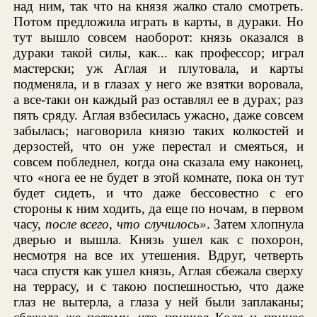
над ним, так что на князя жалко стало смотреть.
Потом предложила играть в карты, в дураки. Но
тут вышло совсем наоборот: князь оказался в
дураки такой силы, как... как профессор; играл
мастерски; уж Аглая и плутовала, и карты
подменяла, и в глазах у него же взятки воровала,
а все-таки он каждый раз оставлял ее в дурах; раз
пять сряду. Аглая взбесилась ужасно, даже совсем
забылась; наговорила князю таких колкостей и
дерзостей, что он уже перестал и смеяться, и
совсем побледнел, когда она сказала ему наконец,
что «нога ее не будет в этой комнате, пока он тут
будет сидеть, и что даже бессовестно с его
стороны к ним ходить, да еще по ночам, в первом
часу,
после всего, что случилось»
. Затем хлопнула
дверью и вышла. Князь ушел как с похорон,
несмотря на все их утешения. Вдруг, четверть
часа спустя как ушел князь, Аглая сбежала сверху
на террасу, и с такою поспешностью, что даже
глаз не вытерла, а глаза у ней были заплаканы;