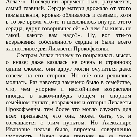
Аглае?». Последний аргумент был, разумеется,
самый главный. Сердце матери дрожало от этого
помышления, кровью обливалось и слезами, хотя
в то же время что-то и шевелилось внутри этого
сердца, вдруг говорившее ей: «А чем бы князь не
такой, какого вам надо?». Ну, вот эти-то
возражения собственного сердца и были всего
хлопотливее для Лизаветы Прокофьевны.
Сестрам Аглаи почему-то понравилась мысль
о князе; даже казалась не очень и странною;
одним словом, они вдруг могли очутиться даже
совсем на его стороне. Но обе они решились
молчать. Раз навсегда замечено было в семействе,
что, чем упорнее и настойчивее возрастали
иногда, в каком-нибудь общем и спорном
семейном пункте, возражения и отпоры Лизаветы
Прокофьевны, тем более это могло служить для
всех признаком, что она, может быть, уж и
соглашается с этим пунктом. Но Александре
Ивановне нельзя было, впрочем, совершенно
умолкнуть. Давно уже признав ее за свою