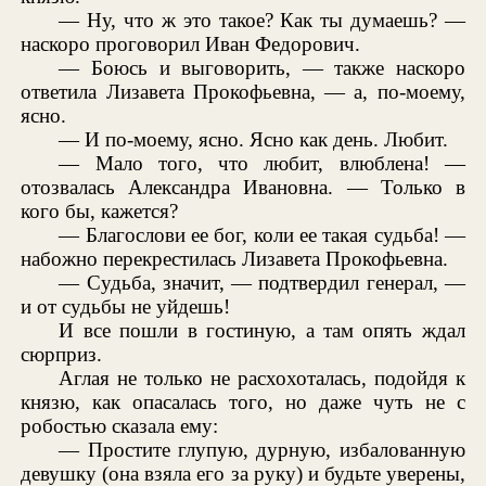
— Ну, что ж это такое? Как ты думаешь? —
наскоро проговорил Иван Федорович.
— Боюсь и выговорить, — также наскоро
ответила Лизавета Прокофьевна, — а, по-моему,
ясно.
— И по-моему, ясно. Ясно как день. Любит.
— Мало того, что любит, влюблена! —
отозвалась Александра Ивановна. — Только в
кого бы, кажется?
— Благослови ее бог, коли ее такая судьба! —
набожно перекрестилась Лизавета Прокофьевна.
— Судьба, значит, — подтвердил генерал, —
и от судьбы не уйдешь!
И все пошли в гостиную, а там опять ждал
сюрприз.
Аглая не только не расхохоталась, подойдя к
князю, как опасалась того, но даже чуть не с
робостью сказала ему:
— Простите глупую, дурную, избалованную
девушку (она взяла его за руку) и будьте уверены,