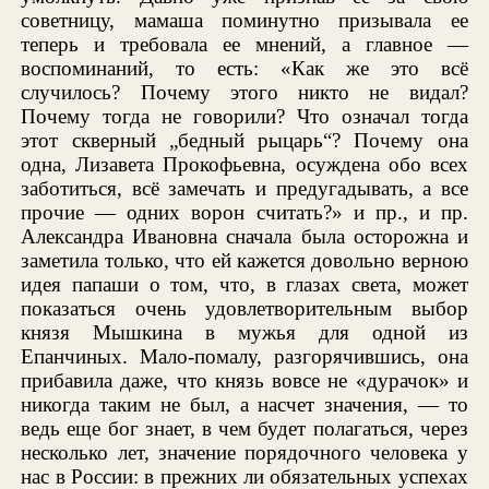
советницу, мамаша поминутно призывала ее
теперь и требовала ее мнений, а главное —
воспоминаний, то есть: «Как же это всё
случилось? Почему этого никто не видал?
Почему тогда не говорили? Что означал тогда
этот скверный „бедный рыцарь“? Почему она
одна, Лизавета Прокофьевна, осуждена обо всех
заботиться, всё замечать и предугадывать, а все
прочие — одних ворон считать?» и пр., и пр.
Александра Ивановна сначала была осторожна и
заметила только, что ей кажется довольно верною
идея папаши о том, что, в глазах света, может
показаться очень удовлетворительным выбор
князя Мышкина в мужья для одной из
Епанчиных. Мало-помалу, разгорячившись, она
прибавила даже, что князь вовсе не «дурачок» и
никогда таким не был, а насчет значения, — то
ведь еще бог знает, в чем будет полагаться, через
несколько лет, значение порядочного человека у
нас в России: в прежних ли обязательных успехах