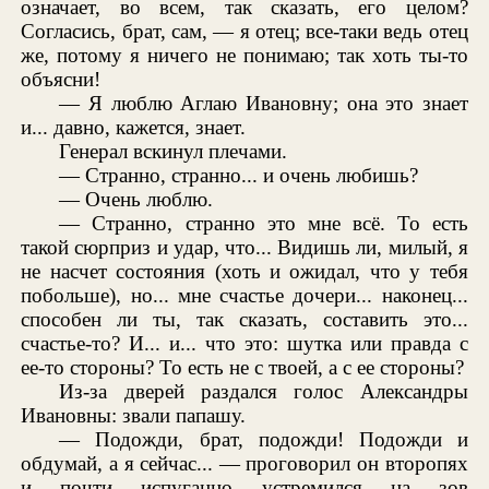
означает, во всем, так сказать, его целом?
Согласись, брат, сам, — я отец; все-таки ведь отец
же, потому я ничего не понимаю; так хоть ты-то
объясни!
— Я люблю Аглаю Ивановну; она это знает
и... давно, кажется, знает.
Генерал вскинул плечами.
— Странно, странно... и очень любишь?
— Очень люблю.
— Странно, странно это мне всё. То есть
такой сюрприз и удар, что... Видишь ли, милый, я
не насчет состояния (хоть и ожидал, что у тебя
побольше), но... мне счастье дочери... наконец...
способен ли ты, так сказать, составить это...
счастье-то? И... и... что это: шутка или правда с
ее-то стороны? То есть не с твоей, а с ее стороны?
Из-за дверей раздался голос Александры
Ивановны: звали папашу.
— Подожди, брат, подожди! Подожди и
обдумай, а я сейчас... — проговорил он второпях
и почти испуганно устремился на зов