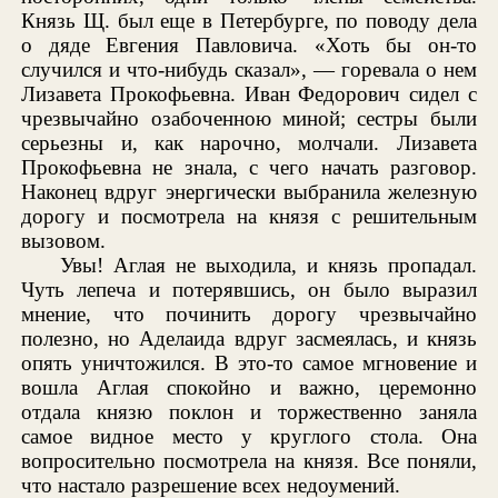
Князь Щ. был еще в Петербурге, по поводу дела
о дяде Евгения Павловича. «Хоть бы он-то
случился и что-нибудь сказал», — горевала о нем
Лизавета Прокофьевна. Иван Федорович сидел с
чрезвычайно озабоченною миной; сестры были
серьезны и, как нарочно, молчали. Лизавета
Прокофьевна не знала, с чего начать разговор.
Наконец вдруг энергически выбранила железную
дорогу и посмотрела на князя с решительным
вызовом.
Увы! Аглая не выходила, и князь пропадал.
Чуть лепеча и потерявшись, он было выразил
мнение, что починить дорогу чрезвычайно
полезно, но Аделаида вдруг засмеялась, и князь
опять уничтожился. В это-то самое мгновение и
вошла Аглая спокойно и важно, церемонно
отдала князю поклон и торжественно заняла
самое видное место у круглого стола. Она
вопросительно посмотрела на князя. Все поняли,
что настало разрешение всех недоумений.