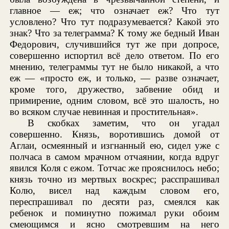
главное — еж; что означает еж? Что тут
условлено? Что тут подразумевается? Какой это
знак? Что за телеграмма? К тому же бедный Иван
Федорович, случившийся тут же при допросе,
совершенно испортил всё дело ответом. По его
мнению, телеграммы тут не было никакой, а что
еж — «просто еж, и только, — разве означает,
кроме того, дружество, забвение обид и
примирение, одним словом, всё это шалость, но
во всяком случае невинная и простительная».
В скобках заметим, что он угадал
совершенно. Князь, воротившись домой от
Аглаи, осмеянный и изгнанный ею, сидел уже с
полчаса в самом мрачном отчаянии, когда вдруг
явился Коля с ежом. Тотчас же прояснилось небо;
князь точно из мертвых воскрес; расспрашивал
Колю, висел над каждым словом его,
переспрашивал по десяти раз, смеялся как
ребенок и поминутно пожимал руки обоим
смеющимся и ясно смотревшим на него