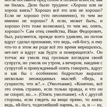
ни билась. Дело было трудное: «Хорош или не
хорош князь? Хорошо всё это или не хорошо?
Если не хорошо (что несомненно), то чем же
именно не хорошо? А если, может быть, и
хорошо (что тоже возможно), то чем же, опять,
хорошо?» Сам отец семейства, Иван Федорович,
был, разумеется, прежде всего удивлен, но потом
вдруг сделал признание, что ведь, «ей-богу, и ему
что-то в этом же роде всё это время мерещилось,
нет-нет и вдруг как будто и померещится!». Он
тотчас же умолк под грозным взглядом своей
супруги, но умолк он утром, а вечером, наедине с
супругой и принужденный опять говорить, вдруг
и как бы с особенною бодростью выразил
несколько неожиданных мыслей: «Ведь, в
сущности, что ж?..». (Умолчание). «Конечно, всё
это очень странно, если только правда, и что он
не спорит, но...». (Опять умолчание). «А с другой
стороны, если глядеть на вещи прямо, то князь
ведь, ей-богу, чудеснейший парень, и... и, и — ну,