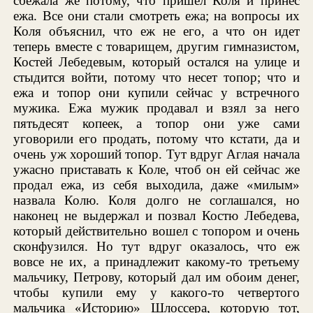
сбежала же потому, что пришел Коля и принес
ежа. Все они стали смотреть ежа; на вопросы их
Коля объяснил, что еж не его, а что он идет
теперь вместе с товарищем, другим гимназистом,
Костей Лебедевым, который остался на улице и
стыдится войти, потому что несет топор; что и
ежа и топор они купили сейчас у встречного
мужика. Ежа мужик продавал и взял за него
пятьдесят копеек, а топор они уже сами
уговорили его продать, потому что кстати, да и
очень уж хороший топор. Тут вдруг Аглая начала
ужасно приставать к Коле, чтоб он ей сейчас же
продал ежа, из себя выходила, даже «милым»
назвала Колю. Коля долго не соглашался, но
наконец не выдержал и позвал Костю Лебедева,
который действительно вошел с топором и очень
сконфузился. Но тут вдруг оказалось, что еж
вовсе не их, а принадлежит какому-то третьему
мальчику, Петрову, который дал им обоим денег,
чтобы купили ему у какого-то четвертого
мальчика «Историю» Шлоссера, которую тот,