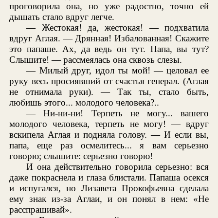
проговорила она, но уже радостно, точно ей
дышать стало вдруг легче.
— Жестокая! да, жестокая! — подхватила
вдруг Аглая. — Дрянная! Избалованная! Скажите
это папаше. Ах, да ведь он тут. Папа, вы тут?
Слышите! — рассмеялась она сквозь слезы.
— Милый друг, идол ты мой! — целовал ее
руку весь просиявший от счастья генерал. (Аглая
не отнимала руки). — Так ты, стало быть,
любишь этого... молодого человека?..
— Ни-ни-ни! Терпеть не могу... вашего
молодого человека, терпеть не могу! — вдруг
вскипела Аглая и подняла голову. — И если вы,
папа, еще раз осмелитесь... я вам серьезно
говорю; слышите: серьезно говорю!
И она действительно говорила серьезно: вся
даже покраснела и глаза блистали. Папаша осекся
и испугался, но Лизавета Прокофьевна сделала
ему знак из-за Аглаи, и он понял в нем: «Не
расспрашивай».