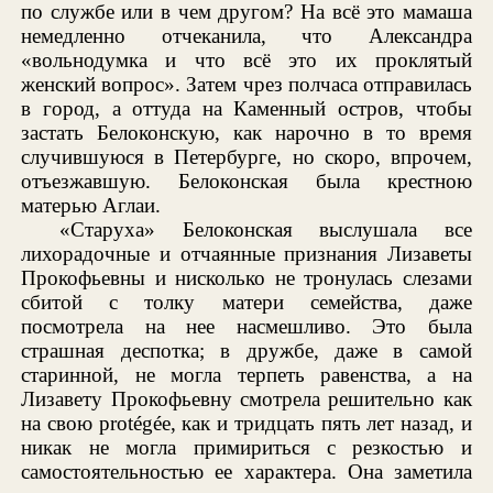
по службе или в чем другом? На всё это мамаша
немедленно отчеканила, что Александра
«вольнодумка и что всё это их проклятый
женский вопрос». Затем чрез полчаса отправилась
в город, а оттуда на Каменный остров, чтобы
застать Белоконскую, как нарочно в то время
случившуюся в Петербурге, но скоро, впрочем,
отъезжавшую. Белоконская была крестною
матерью Аглаи.
«Старуха» Белоконская выслушала все
лихорадочные и отчаянные признания Лизаветы
Прокофьевны и нисколько не тронулась слезами
сбитой с толку матери семейства, даже
посмотрела на нее насмешливо. Это была
страшная деспотка; в дружбе, даже в самой
старинной, не могла терпеть равенства, а на
Лизавету Прокофьевну смотрела решительно как
на свою protégée, как и тридцать пять лет назад, и
никак не могла примириться с резкостью и
самостоятельностью ее характера. Она заметила