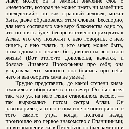
знает, может, он и заметил значение слов о
«нелепости, которая не может иметь ни малейших
последствий», но, как странный человек, может
быть, даже обрадовался этим словам. Бесспорно,
для него составляло уже верх блаженства одно то,
что он опять будет беспрепятственно приходить к
Аглае, что ему позволят с нею говорить, с нею
сидеть, с нею гулять, и, кто знает, может быть,
этим одним он остался бы доволен на всю свою
жизнь! (Вот этого-то довольства, кажется, и
боялась Лизавета Прокофьевна про себя; она
угадывала его; многого она боялась про себя,
чего и выговорить сама не умела).
Трудно представить, до какой степени князь
оживился и ободрился в этот вечер. Он был весел
так, что уж на него глядя становилось весело, —
так выражались потом сестры Аглаи. Он
разговорился, а этого с ним еще не повторялось с
того самого утра, когда, полгода назад,
произошло его первое знакомство с Епанчиными;
по возвращении же в Петербург он был заметно и