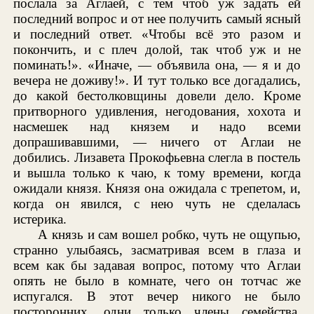
послала за Аглаей, с тем чтоб уж задать ей
последний вопрос и от нее получить самый ясный
и последний ответ. «Чтобы всё это разом и
покончить, и с плеч долой, так чтоб уж и не
поминать!». «Иначе, — объявила она, — я и до
вечера не доживу!». И тут только все догадались,
до какой бестолковщины довели дело. Кроме
притворного удивления, негодования, хохота и
насмешек над князем и надо всеми
допрашивавшими, — ничего от Аглаи не
добились. Лизавета Прокофьевна слегла в постель
и вышла только к чаю, к тому времени, когда
ожидали князя. Князя она ожидала с трепетом, и,
когда он явился, с нею чуть не сделалась
истерика.
А князь и сам вошел робко, чуть не ощупью,
странно улыбаясь, засматривая всем в глаза и
всем как бы задавая вопрос, потому что Аглаи
опять не было в комнате, чего он тотчас же
испугался. В этот вечер никого не было
посторонних, одни только члены семейства.