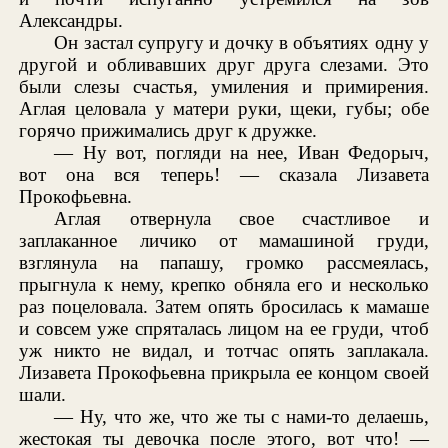
Александры.
Он застал супругу и дочку в объятиях одну у
другой и обливавших друг друга слезами. Это
были слезы счастья, умиления и примирения.
Аглая целовала у матери руки, щеки, губы; обе
горячо прижимались друг к дружке.
— Ну вот, погляди на нее, Иван Федорыч,
вот она вся теперь! — сказала Лизавета
Прокофьевна.
Аглая отвернула свое счастливое и
заплаканное личико от мамашиной груди,
взглянула на папашу, громко рассмеялась,
прыгнула к нему, крепко обняла его и несколько
раз поцеловала. Затем опять бросилась к мамаше
и совсем уже спряталась лицом на ее груди, чтоб
уж никто не видал, и тотчас опять заплакала.
Лизавета Прокофьевна прикрыла ее концом своей
шали.
— Ну, что же, что же ты с нами-то делаешь,
жестокая ты девочка после этого, вот что! —