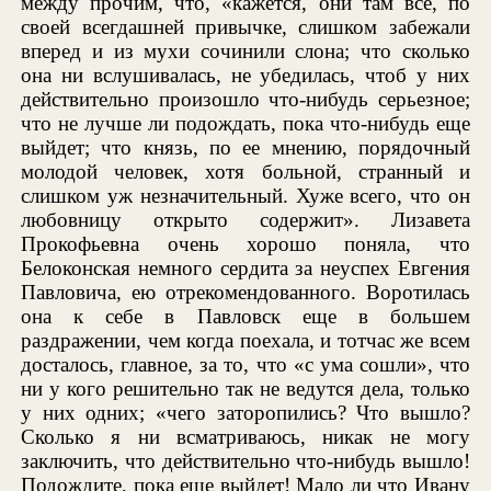
между прочим, что, «кажется, они там все, по
своей всегдашней привычке, слишком забежали
вперед и из мухи сочинили слона; что сколько
она ни вслушивалась, не убедилась, чтоб у них
действительно произошло что-нибудь серьезное;
что не лучше ли подождать, пока что-нибудь еще
выйдет; что князь, по ее мнению, порядочный
молодой человек, хотя больной, странный и
слишком уж незначительный. Хуже всего, что он
любовницу открыто содержит». Лизавета
Прокофьевна очень хорошо поняла, что
Белоконская немного сердита за неуспех Евгения
Павловича, ею отрекомендованного. Воротилась
она к себе в Павловск еще в большем
раздражении, чем когда поехала, и тотчас же всем
досталось, главное, за то, что «с ума сошли», что
ни у кого решительно так не ведутся дела, только
у них одних; «чего заторопились? Что вышло?
Сколько я ни всматриваюсь, никак не могу
заключить, что действительно что-нибудь вышло!
Подождите, пока еще выйдет! Мало ли что Ивану