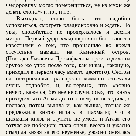
Федоровичу могло померещиться, не из мухи же
делать слона?» и пр., и пр.
Выходило, стало быть, что надобно
успокоиться, смотреть хладнокровно и ждать. Но
увы, спокойствие не продержалось и десяти
минут. Первый удар хладнокровию был нанесен
известиями о том, что произошло во время
отсутствия мамаши на Каменный остров.
(Поездка Лизаветы Прокофьевны происходила на
другое же утро после того, как князь, накануне,
приходил в первом часу вместо десятого). Сестры
на нетерпеливые расспросы мамаши отвечали
очень подробно, и, во-первых, что «ровно
ничего, кажется, без нее не случилось», что князь
приходил, что Аглая долго к нему не выходила, с
полчаса, потом вышла и, как вышла, тотчас же
предложила князю играть в шахматы; что в
шахматы князь и ступить не умеет, и Аглая его
тотчас же победила; стала очень весела и ужасно
стыдила князя за его неуменье, ужасно смеялась