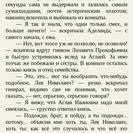
секунды сама не выдержала и залилась самым
сумасшедшим, почти истерическим хохотом;
наконец вскочила и выбежала из комнаты.
— Я так и знала, что один только смех, и
больше ничего! — вскричала Аделаида, — с
самого начала, с ежа.
— Нет, вот этого уж не позволю, не позволю!
— вскипела вдруг гневом Лизавета Прокофьевна
и быстро устремилась вслед за Аглаей. За нею
тотчас же побежали и сестры. В комнате остались
только князь и отец семейства.
— Это, это... мог ты вообразить что-нибудь
подобное, Лев Николаич? — резко вскричал
генерал, видимо сам не понимая, что хочет
сказать, — нет, серьезно, серьезно говоря?
— Я вижу, что Аглая Ивановна надо мной
смеялась, — грустно ответил князь.
— Подожди, брат; я пойду, а ты подожди...
потому... объясни мне хоть ты, Лев Николаич,
хоть ты: как всё это случилось и что всё это