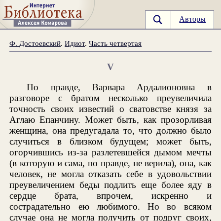
Авторы
Ф. Достоевский
.
Идиот
.
Часть четвертая
V
По правде, Варвара Ардалионовна в
разговоре с братом несколько преувеличила
точность своих известий о сватовстве князя за
Аглаю Епанчину. Может быть, как прозорливая
женщина, она предугадала то, что должно было
случиться в близком будущем; может быть,
огорчившись из-за разлетевшейся дымом мечты
(в которую и сама, по правде, не верила), она, как
человек, не могла отказать себе в удовольствии
преувеличением беды подлить еще более яду в
сердце брата, впрочем, искренно и
сострадательно ею любимого. Но во всяком
случае она не могла получить от подруг своих,