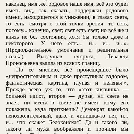
наконец, имя же, родовое наше имя, всё это будет
иметь вид, так сказать, поддержки родового
имени, находящегося в унижении, в глазах света,
то есть, смотря с этой точки зрения, то есть,
потому... конечно, свет; свет есть свет; но всё же и
князь не без состояния, хотя бы только даже и
некоторого. У него есть... и... и... и...».
(Продолжительное умолчание и решительная
осечка). Выслушав супруга, Лизавета
Прокофьевна вышла из всяких границ.
По ее мнению, всё происшедшее было
«непростительным и даже преступным вздором,
фантастическая картина, глупая и нелепая!».
Прежде всего уж то, что «этот князишка —
больной идиот, второе — дурак, ни света не
знает, ни места в свете не имеет: кому его
покажешь, куда приткнешь? Демократ какой-то
непозволительный, даже и чинишка-то нет, и...
и... что скажет Белоконская? Да и такого ли,
такого ли мужа воображали и прочили мы