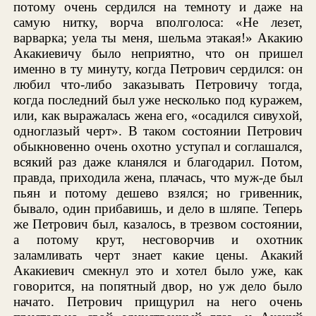
потому очень сердился на темноту и даже на
самую нитку, ворча вполголоса: «Не лезет,
варварка; уела ты меня, шельма этакая!» Акакию
Акакиевичу было неприятно, что он пришел
именно в ту минуту, когда Петрович сердился: он
любил что-либо заказывать Петровичу тогда,
когда последний был уже несколько под куражем,
или, как выражалась жена его, «осадился сивухой,
одноглазый черт». В таком состоянии Петрович
обыкновенно очень охотно уступал и соглашался,
всякий раз даже кланялся и благодарил. Потом,
правда, приходила жена, плачась, что муж-де был
пьян и потому дешево взялся; но гривенник,
бывало, один прибавишь, и дело в шляпе. Теперь
же Петрович был, казалось, в трезвом состоянии,
а потому крут, несговорчив и охотник
заламливать черт знает какие цены. Акакий
Акакиевич смекнул это и хотел было уже, как
говорится, на попятный двор, но уж дело было
начато. Петрович прищурил на него очень