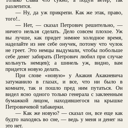
разлетится.
— Ну, да уж прикрепи. Как же этак, право,
того!..
— Нет, — сказал Петрович решительно, —
ничего нельзя сделать. Дело совсем плохое. Уж
вы лучше, как придет зимнее холодное время,
наделайте из нее себе онучек, потому что чулок
не греет. Это немцы выдумали, чтобы побольше
себе денег забирать (Петрович любил при случае
кольнуть немцев); а шинель уж, видно, вам
придется новую делать.
При слове «новую» у Акакия Акакиевича
затуманило в глазах, и все, что ни было в
комнате, так и пошло пред ним путаться. Он
видел ясно одного только генерала с заклеенным
бумажкой лицом, находившегося на крышке
Петровичевой табакерки.
— Как же новую? — сказал он, все еще как
будто находясь во сне, — ведь у меня и денег на
это нет.