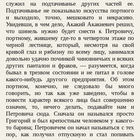
служил на подтачиванье других частей ее.
Подтачиванье не показывало искусства портного
и выходило, точно, мешковато и некрасиво.
Увидевши, в чем дело, Акакий Акакиевич решил,
что шинель нужно будет снести к Петровичу,
портному, жившему где-то в четвертом этаже по
черной лестнице, который, несмотря на свой
кривой глаз и рябизну по всему лицу, занимался
довольно удачно починкой чиновничьих и всяких
других панталон и фраков, — разумеется, когда
бывал в трезвом состоянии и не питал в голове
какого-нибудь другого предприятия. Об этом
портном, конечно, не следовало бы много
говорить, но так как уже заведено, чтобы в
повести характер всякого лица был совершенно
означен, то, нечего делать, подавайте нам и
Петровича сюда. Сначала он назывался просто
Григорий и был крепостным человеком у какого-
то барина; Петровичем он начал называться с тех
пор, как получил отпускную и стал попивать