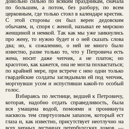
довольно сильно по всяким праздникам, сначала
по большим, а потом, без разбору, по всем
церковным, где только стоял в календаре крестик.
С этой стороны он был верен дедовским
обычаям, и, споря с женой, называл ее мирскою
женщиной и немкой. Так как мы уже заикнулись
про жену, то нужно будет и о ней сказать слова
два; но, к сожалению, о ней не много было
известно, разве только то, что у Петровича есть
жена, носит даже чепчик, а не платок; но
красотою, как кажется, она не могла похвастаться;
по крайней мере, при встрече с нею одни только
гвардейские солдаты заглядывали ей под чепчик,
моргнувши усом и испустивши какой-то особый
голос.
Взбираясь по лестнице, ведшей к Петровичу,
которая, надобно отдать справедливость, была
вся умащена водой, помоями и проникнута
насквозь тем спиртуозным запахом, который ест
глаза и, как известно, присутствует неотлучно на
всех черных лестницах петербургских домов, —