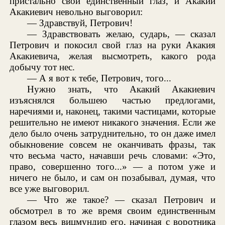
пристально свой единственный глаз, и Акакий
Акакиевич невольно выговорил:
— Здравствуй, Петрович!
— Здравствовать желаю, сударь, — сказал
Петрович и покосил свой глаз на руки Акакия
Акакиевича, желая высмотреть, какого рода
добычу тот нес.
— А я вот к тебе, Петрович, того...
Нужно знать, что Акакий Акакиевич
изъяснялся большею частью предлогами,
наречиями и, наконец, такими частицами, которые
решительно не имеют никакого значения. Если же
дело было очень затруднительно, то он даже имел
обыкновение совсем не оканчивать фразы, так
что весьма часто, начавши речь словами: «Это,
право, совершенно того...» — а потом уже и
ничего не было, и сам он позабывал, думая, что
все уже выговорил.
— Что же такое? — сказал Петрович и
обсмотрел в то же время своим единственным
глазом весь вицмундир его, начиная с воротника