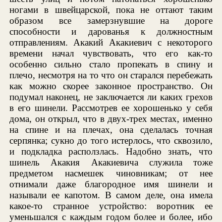
ногами в швейцарской, пока не оттают таким
образом все замерзнувшие на дороге
способности и дарованья к должностным
отправлениям. Акакий Акакиевич с некоторого
времени начал чувствовать, что его как-то
особенно сильно стало пропекать в спину и
плечо, несмотря на то что он старался перебежать
как можно скорее законное пространство. Он
подумал наконец, не заключается ли каких грехов
в его шинели. Рассмотрев ее хорошенько у себя
дома, он открыл, что в двух-трех местах, именно
на спине и на плечах, она сделалась точная
серпянка; сукно до того истерлось, что сквозило,
и подкладка расползлась. Надобно знать, что
шинель Акакия Акакиевича служила тоже
предметом насмешек чиновникам; от нее
отнимали даже благородное имя шинели и
называли ее капотом. В самом деле, она имела
какое-то странное устройство: воротник ее
уменьшался с каждым годом более и более, ибо