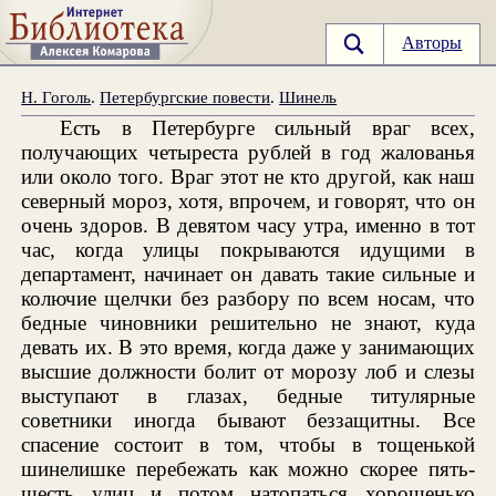
Авторы
Н. Гоголь
.
Петербургские повести
.
Шинель
Есть в Петербурге сильный враг всех,
получающих четыреста рублей в год жалованья
или около того. Враг этот не кто другой, как наш
северный мороз, хотя, впрочем, и говорят, что он
очень здоров. В девятом часу утра, именно в тот
час, когда улицы покрываются идущими в
департамент, начинает он давать такие сильные и
колючие щелчки без разбору по всем носам, что
бедные чиновники решительно не знают, куда
девать их. В это время, когда даже у занимающих
высшие должности болит от морозу лоб и слезы
выступают в глазах, бедные титулярные
советники иногда бывают беззащитны. Все
спасение состоит в том, чтобы в тощенькой
шинелишке перебежать как можно скорее пять-
шесть улиц и потом натопаться хорошенько