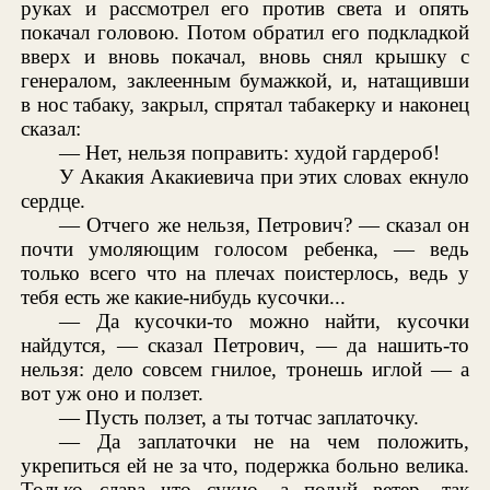
руках и рассмотрел его против света и опять
покачал головою. Потом обратил его подкладкой
вверх и вновь покачал, вновь снял крышку с
генералом, заклеенным бумажкой, и, натащивши
в нос табаку, закрыл, спрятал табакерку и наконец
сказал:
— Нет, нельзя поправить: худой гардероб!
У Акакия Акакиевича при этих словах екнуло
сердце.
— Отчего же нельзя, Петрович? — сказал он
почти умоляющим голосом ребенка, — ведь
только всего что на плечах поистерлось, ведь у
тебя есть же какие-нибудь кусочки...
— Да кусочки-то можно найти, кусочки
найдутся, — сказал Петрович, — да нашить-то
нельзя: дело совсем гнилое, тронешь иглой — а
вот уж оно и ползет.
— Пусть ползет, а ты тотчас заплаточку.
— Да заплаточки не на чем положить,
укрепиться ей не за что, подержка больно велика.
Только слава что сукно, а подуй ветер, так