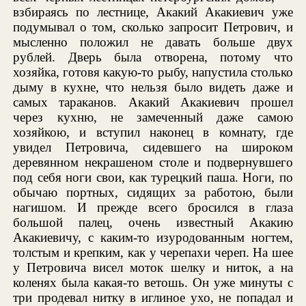
взбираясь по лестнице, Акакий Акакиевич уже
подумывал о том, сколько запросит Петрович, и
мысленно положил не давать больше двух
рублей. Дверь была отворена, потому что
хозяйка, готовя какую-то рыбу, напустила столько
дыму в кухне, что нельзя было видеть даже и
самых тараканов. Акакий Акакиевич прошел
через кухню, не замеченный даже самою
хозяйкою, и вступил наконец в комнату, где
увидел Петровича, сидевшего на широком
деревянном некрашеном столе и подвернувшего
под себя ноги свои, как турецкий паша. Ноги, по
обычаю портных, сидящих за работою, были
нагишом. И прежде всего бросился в глаза
большой палец, очень известный Акакию
Акакиевичу, с каким-то изуродованным ногтем,
толстым и крепким, как у черепахи череп. На шее
у Петровича висел моток шелку и ниток, а на
коленях была какая-то ветошь. Он уже минуты с
три продевал нитку в иглиное ухо, не попадал и