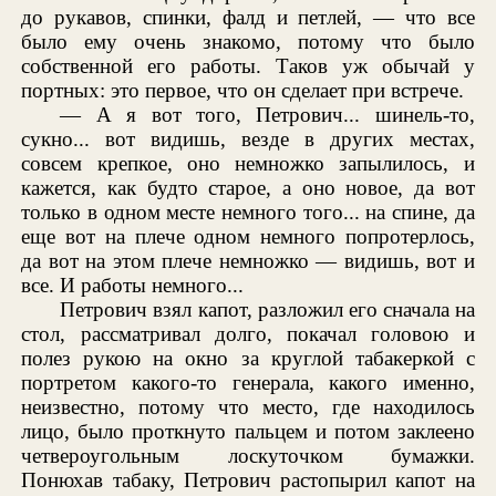
до рукавов, спинки, фалд и петлей, — что все
было ему очень знакомо, потому что было
собственной его работы. Таков уж обычай у
портных: это первое, что он сделает при встрече.
— А я вот того, Петрович... шинель-то,
сукно... вот видишь, везде в других местах,
совсем крепкое, оно немножко запылилось, и
кажется, как будто старое, а оно новое, да вот
только в одном месте немного того... на спине, да
еще вот на плече одном немного попротерлось,
да вот на этом плече немножко — видишь, вот и
все. И работы немного...
Петрович взял капот, разложил его сначала на
стол, рассматривал долго, покачал головою и
полез рукою на окно за круглой табакеркой с
портретом какого-то генерала, какого именно,
неизвестно, потому что место, где находилось
лицо, было проткнуто пальцем и потом заклеено
четвероугольным лоскуточком бумажки.
Понюхав табаку, Петрович растопырил капот на