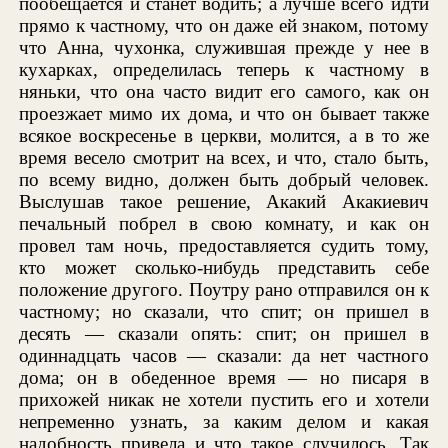
пообещается и станет водить; а лучше всего идти
прямо к частному, что он даже ей знаком, потому
что Анна, чухонка, служившая прежде у нее в
кухарках, определилась теперь к частному в
няньки, что она часто видит его самого, как он
проезжает мимо их дома, и что он бывает также
всякое воскресенье в церкви, молится, а в то же
время весело смотрит на всех, и что, стало быть,
по всему видно, должен быть добрый человек.
Выслушав такое решение, Акакий Акакиевич
печальный побрел в свою комнату, и как он
провел там ночь, предоставляется судить тому,
кто может сколько-нибудь представить себе
положение другого. Поутру рано отправился он к
частному; но сказали, что спит; он пришел в
десять — сказали опять: спит; он пришел в
одиннадцать часов — сказали: да нет частного
дома; он в обеденное время — но писаря в
прихожей никак не хотели пустить его и хотели
непременно узнать, за каким делом и какая
надобность привела и что такое случилось. Так