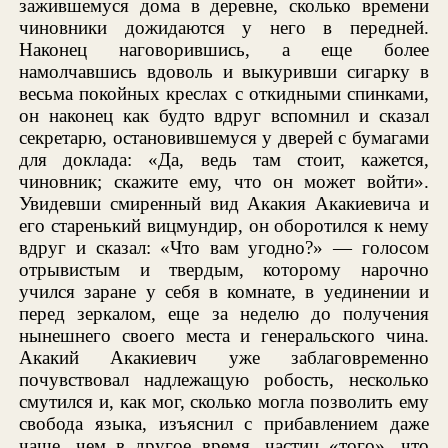
зажившемуся дома в деревне, сколько времени
чиновники дожидаются у него в передней.
Наконец наговорившись, а еще более
намолчавшись вдоволь и выкуривши сигарку в
весьма покойных креслах с откидными спинками,
он наконец как будто вдруг вспомнил и сказал
секретарю, остановившемуся у дверей с бумагами
для доклада: «Да, ведь там стоит, кажется,
чиновник; скажите ему, что он может войти».
Увидевши смиренный вид Акакия Акакиевича и
его старенький вицмундир, он оборотился к нему
вдруг и сказал: «Что вам угодно?» — голосом
отрывистым и твердым, которому нарочно
учился заране у себя в комнате, в уединении и
перед зеркалом, еще за неделю до получения
нынешнего своего места и генеральского чина.
Акакий Акакиевич уже заблаговременно
почувствовал надлежащую робость, несколько
смутился и, как мог, сколько могла позволить ему
свобода языка, изъяснил с прибавлением даже
чаще, чем в другое время, частиц «того», что