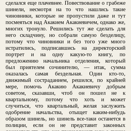
сделался еще плачевнее. Повествование о грабеже
шинели, несмотря на то что нашлись такие
чиновники, которые не пропустили даже и тут
посмеяться над Акакием Акакиевичем, однако же,
многих тронуло. Решились тут же сделать для
него складчину, но собрали самую безделицу,
потому что чиновники и без того уже много
истратились, подписавшись на директорский
портрет и на одну какую-то книгу, по
предложению начальника отделения, который
был приятелем сочинителю, — итак, сумма
оказалась самая бездельная. Один кто-то,
движимый состраданием, решился, по крайней
мере, помочь Акакию Акакиевичу добрым
советом, сказавши, чтоб он пошел не к
квартальному, потому что хоть и может
случиться, что квартальный, желая заслужить
одобрение начальства, отыщет каким-нибудь
образом шинель, но шинель все-таки останется в
полиции, если он не представит законных