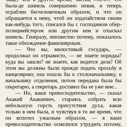
была-де шинель совершенно новая, и теперь
ограблен бесчеловечным образом, и что он
обращается к нему, чтоб он ходатайством своим
как-нибудь того, списался бы с господином обер-
полицмейстером или другим кем и отыскал
шинель. Генералу, неизвестно почему, показалось
такое обхождение фамилиярным.
— Что вы, милостивый государь, —
продолжал он отрывисто, — не знаете порядка?
куда вы зашли? не знаете, как водятся дела? Об
этом вы должны были прежде подать просьбу в
канцелярию; она пошла бы к столоначальнику, к
начальнику отделения, потом передана была бы
секретарю, а секретарь доставил бы ее уже мне...
— Но, ваше превосходительство, — сказал
Акакий Акакиевич, стараясь собрать всю
небольшую горсть присутствия духа, какая
только в нем была, и чувствуя в то же время, что
он вспотел ужасным образом, — я ваше
превосходительство осмелился утрудить потому,