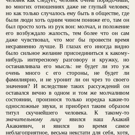
во многих отношениях даже не глупый человек;
но как только случалось ему быть в обществе, где
были люди хоть одним чином пониже его, там он
был просто хоть из рук вон: молчал, и положение
его возбуждало жалость, тем более что он сам
даже чувствовал, что мог бы провести время
несравненно лучше. В глазах его иногда видно
было сильное желание присоединиться к какому-
нибудь интересному разговору и кружку, но
останавливала его мысль: не будет ли это уж
очень много с его стороны, не будет ли
фамилиярно, и не уронит ли он чрез то своего
значения? И вследствие таких рассуждений он
оставался вечно в одном и том же молчаливом
состоянии, произнося только изредка какие-то
односложные звуки, и приобрел таким образом
титул скучнейшего человека. К такому-то
значительному лицу
явился наш Акакий
Акакиевич, и явился во время самое
неблагоприятное, весьма некстати для себя, хотя,