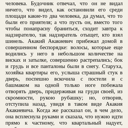
человека. Будочник отвечал, что он не видал
ничего, что видел, как остановили его среди
площади какие-то два человека, да думал, что то
были его приятеля; а что пусть он, вместо того
чтобы понапрасну браниться, сходит завтра к
надзирателю, так надзиратель отыщет, кто взял
шинель. Акакий Акакиевич прибежал домой в
совершенном беспорядке: волосы, которые еще
водились у него в небольшом количестве на
висках и затылке, совершенно растрепались; бок
и грудь и все панталоны были в снегу. Старуха,
хозяйка квартиры его, услыша страшный стук в
дверь, поспешно вскочила с постели и с
башмаком на одной только ноге побежала
отворять дверь, придерживая на груди своей, из
скромности, рукою рубашку; но, отворив,
отступила назад, увидя в таком виде Акакия
Акакиевича. Когда же рассказал он, в чем дело,
она всплеснула руками и сказала, что нужно идти
прямо к частному, что квартальный надует,