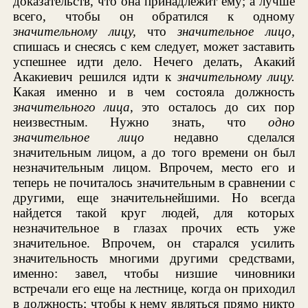
доказательств, что она принадлежит ему; а лучше
всего, чтобы он обратился к одному
значительному лицу,
что
значительное лицо,
спишась и снесясь с кем следует, может заставить
успешнее идти дело. Нечего делать, Акакий
Акакиевич решился идти к
значительному лицу.
Какая именно и в чем состояла должность
значительного лица,
это осталось до сих пор
неизвестным. Нужно знать, что
одно
значительное лицо
недавно сделался
значительным лицом, а до того времени он был
незначительным лицом. Впрочем, место его и
теперь не почиталось значительным в сравнении с
другими, еще значительнейшими. Но всегда
найдется такой круг людей, для которых
незначительное в глазах прочих есть уже
значительное. Впрочем, он старался усилить
значительность многими другими средствами,
именно: завел, чтобы низшие чиновники
встречали его еще на лестнице, когда он приходил
в должность; чтобы к нему являться прямо никто