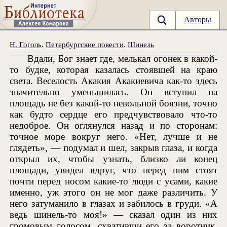
Авторы
Н. Гоголь
.
Петербургские повести
.
Шинель
Вдали, Бог знает где, мелькал огонек в какой-
то будке, которая казалась стоявшей на краю
света. Веселость Акакия Акакиевича как-то здесь
значительно уменьшилась. Он вступил на
площадь не без какой-то невольной боязни, точно
как будто сердце его предчувствовало что-то
недоброе. Он оглянулся назад и по сторонам:
точное море вокруг него. «Нет, лучше и не
глядеть», — подумал и шел, закрыв глаза, и когда
открыл их, чтобы узнать, близко ли конец
площади, увидел вдруг, что перед ним стоят
почти перед носом какие-то люди с усами, какие
именно, уж этого он не мог даже различить. У
него затуманило в глазах и забилось в груди. «А
ведь шинель-то моя!» — сказал один из них
громовым голосом, схвативши его за воротник.