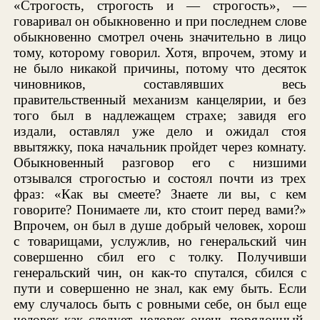
«Строгость, строгость и — строгость», —
говаривал он обыкновенно и при последнем слове
обыкновенно смотрел очень значительно в лицо
тому, которому говорил. Хотя, впрочем, этому и
не было никакой причины, потому что десяток
чиновников, составлявших весь
правительственный механизм канцелярии, и без
того был в надлежащем страхе; завидя его
издали, оставлял уже дело и ожидал стоя
ввытяжку, пока начальник пройдет через комнату.
Обыкновенный разговор его с низшими
отзывался строгостью и состоял почти из трех
фраз: «Как вы смеете? Знаете ли вы, с кем
говорите? Понимаете ли, кто стоит перед вами?»
Впрочем, он был в душе добрый человек, хорош
с товарищами, услужлив, но генеральский чин
совершенно сбил его с толку. Получивши
генеральский чин, он как-то спутался, сбился с
пути и совершенно не знал, как ему быть. Если
ему случалось быть с ровными себе, он был еще
человек как следует, человек очень порядочный,