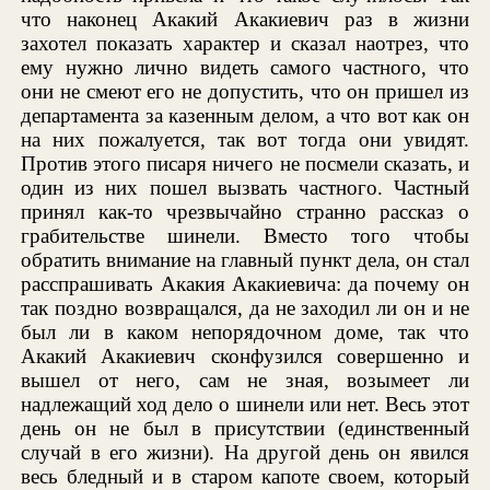
что наконец Акакий Акакиевич раз в жизни
захотел показать характер и сказал наотрез, что
ему нужно лично видеть самого частного, что
они не смеют его не допустить, что он пришел из
департамента за казенным делом, а что вот как он
на них пожалуется, так вот тогда они увидят.
Против этого писаря ничего не посмели сказать, и
один из них пошел вызвать частного. Частный
принял как-то чрезвычайно странно рассказ о
грабительстве шинели. Вместо того чтобы
обратить внимание на главный пункт дела, он стал
расспрашивать Акакия Акакиевича: да почему он
так поздно возвращался, да не заходил ли он и не
был ли в каком непорядочном доме, так что
Акакий Акакиевич сконфузился совершенно и
вышел от него, сам не зная, возымеет ли
надлежащий ход дело о шинели или нет. Весь этот
день он не был в присутствии (единственный
случай в его жизни). На другой день он явился
весь бледный и в старом капоте своем, который