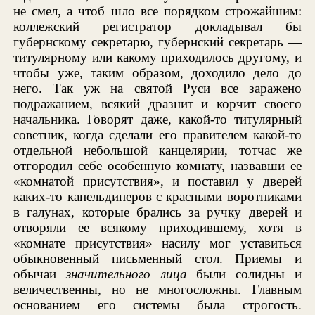
не смел, а чтоб шло все порядком строжайшим:
коллежский регистратор докладывал бы
губернскому секретарю, губернский секретарь —
титулярному или какому приходилось другому, и
чтобы уже, таким образом, доходило дело до
него. Так уж на святой Руси все заражено
подражанием, всякий дразнит и корчит своего
начальника. Говорят даже, какой-то титулярный
советник, когда сделали его правителем какой-то
отдельной небольшой канцелярии, тотчас же
отгородил себе особенную комнату, назвавши ее
«комнатой присутствия», и поставил у дверей
каких-то капельдинеров с красными воротниками
в галунах, которые брались за ручку дверей и
отворяли ее всякому приходившему, хотя в
«комнате присутствия» насилу мог уставиться
обыкновенный письменный стол. Приемы и
обычаи
значительного лица
были солидны и
величественны, но не многосложны. Главным
основанием его системы была строгость.