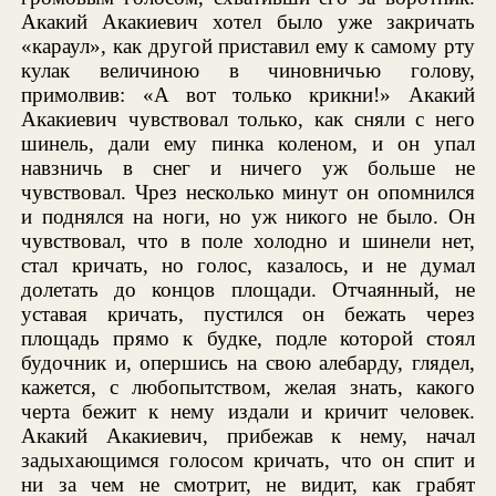
Акакий Акакиевич хотел было уже закричать
«караул», как другой приставил ему к самому рту
кулак величиною в чиновничью голову,
примолвив: «А вот только крикни!» Акакий
Акакиевич чувствовал только, как сняли с него
шинель, дали ему пинка коленом, и он упал
навзничь в снег и ничего уж больше не
чувствовал. Чрез несколько минут он опомнился
и поднялся на ноги, но уж никого не было. Он
чувствовал, что в поле холодно и шинели нет,
стал кричать, но голос, казалось, и не думал
долетать до концов площади. Отчаянный, не
уставая кричать, пустился он бежать через
площадь прямо к будке, подле которой стоял
будочник и, опершись на свою алебарду, глядел,
кажется, с любопытством, желая знать, какого
черта бежит к нему издали и кричит человек.
Акакий Акакиевич, прибежав к нему, начал
задыхающимся голосом кричать, что он спит и
ни за чем не смотрит, не видит, как грабят