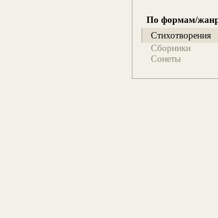
По формам/жан
Стихотворения
Сборники
Сонеты