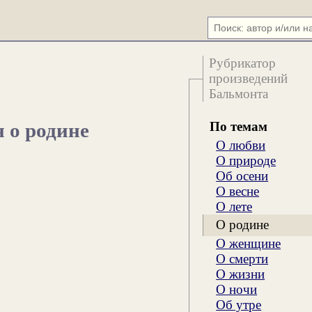
Рубрикатор
произведений
Бальмонта
По темам
я о родине
О любви
О природе
Об осени
О весне
О лете
О родине
О женщине
О смерти
О жизни
О ночи
Об утре