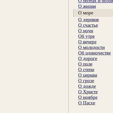
О поэтах и поэз
О жизни
О море
О деревне
О счастье
О ночи
Об утре
О вечере
О молодости
Об одиночестве
О дороге
О поле
О степи
О церкви
О грозе
О дожде
О Христе
О ноябре
О Пасхе