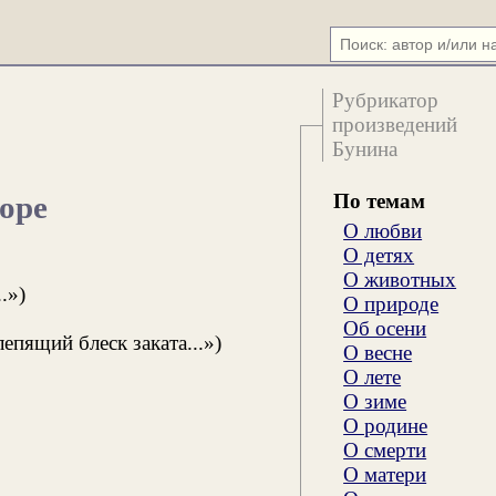
Рубрикатор
произведений
Бунина
По темам
море
О любви
О детях
О животных
.»)
О природе
Об осени
епящий блеск заката...»)
О весне
О лете
О зиме
О родине
О смерти
О матери