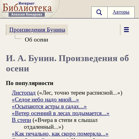
Авторы
Произведения Бунина
Об осени
И. А. Бунин. Произведения об
осени
По популярности
Листопад
(«Лес, точно терем расписной...»)
«Седое небо надо мной...»
«Осыпаются астры в садах...»
«Ветер осенний в лесах подымается...»
В степи
(«Вчера в степи я слышал
отдаленный...»)
«Как печально, как скоро померкла...»