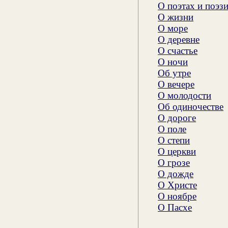
О поэтах и поэз
О жизни
О море
О деревне
О счастье
О ночи
Об утре
О вечере
О молодости
Об одиночестве
О дороге
О поле
О степи
О церкви
О грозе
О дожде
О Христе
О ноябре
О Пасхе