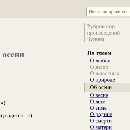
Рубрикатор
произведений
Бунина
По темам
 осени
О любви
О детях
О животных
О природе
Об осени
О весне
О лете
.»)
О зиме
О родине
 садится...»)
О смерти
О матери