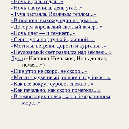
«Ночь и даль седая...»
«Ночь наступила, день угас...»
«Туча растаяла. Влажным теплом...»
«В полночь выхожу один из дома...»
«Догорел апрельский светлый вечер...»
«Ночь идет — и темнеет...»
«Серп луны под тучкой длинной...»
«Могилы, ветряки, дороги и курганы...»
«Неуловимый свет разлился над землею...»
Луна
(«Настанет Ночь моя, Ночь долгая,
немая...»)
«Еще утро не скоро, не скоро...»
«Месяц задумчивый, полночь глубокая...»
«Как все вокруг сурово, снежно...»
«Как печально, как скоро померкла...»
«В темнеющих полях, как в безграничном
море...»