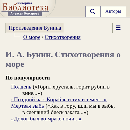
Авторы
Произведения Бунина
О море
/
Стихотворения
И. А. Бунин. Стихотворения о
море
По популярности
Полдень
(«Горит хрусталь, горит рубин в
вине...»)
«Поздний час. Корабль и тих и темен...»
Мертвая зыбь
(«Как в гору, шли мы в зыбь,
в слепящий блеск заката...»)
«Долог был во мраке ночи...»