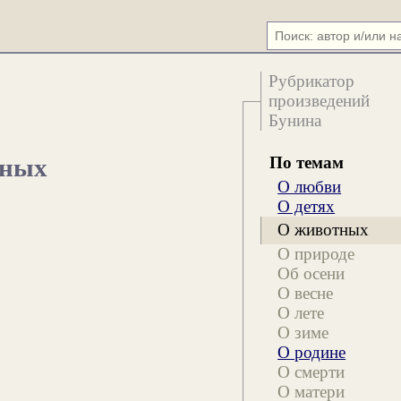
Рубрикатор
произведений
Бунина
По темам
тных
О любви
О детях
О животных
О природе
Об осени
О весне
О лете
О зиме
О родине
О смерти
О матери