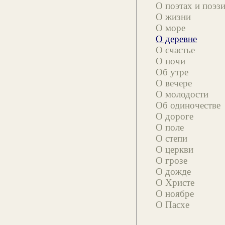
О поэтах и поэз
О жизни
О море
О деревне
О счастье
О ночи
Об утре
О вечере
О молодости
Об одиночестве
О дороге
О поле
О степи
О церкви
О грозе
О дожде
О Христе
О ноябре
О Пасхе