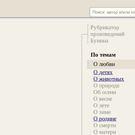
Рубрикатор
произведений
Бунина
По темам
и
О любви
О детях
О животных
О природе
Об осени
О весне
О лете
О зиме
О родине
О смерти
О матери