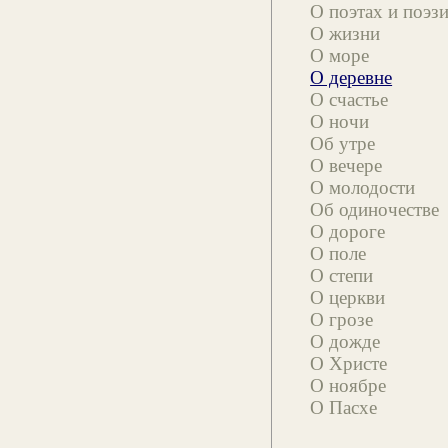
О поэтах и поэз
О жизни
О море
О деревне
О счастье
О ночи
Об утре
О вечере
О молодости
Об одиночестве
О дороге
О поле
О степи
О церкви
О грозе
О дожде
О Христе
О ноябре
О Пасхе