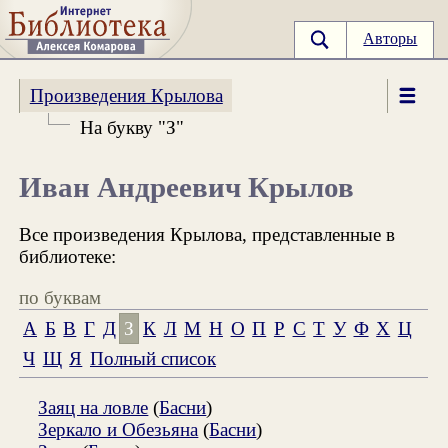
Авторы
Произведения Крылова
На букву "З"
Иван Андреевич Крылов
Все произведения Крылова, представленные в
библиотеке:
по буквам
А
Б
В
Г
Д
З
К
Л
М
Н
О
П
Р
С
Т
У
Ф
Х
Ц
Ч
Щ
Я
Полный список
Заяц на ловле
(
Басни
)
Зеркало и Обезьяна
(
Басни
)