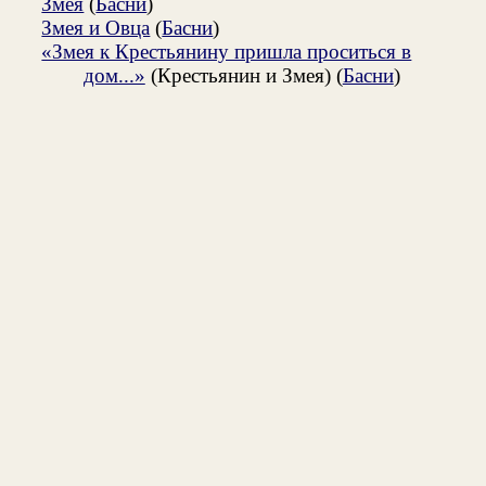
Змея
(
Басни
)
Змея и Овца
(
Басни
)
«Змея к Крестьянину пришла проситься в
дом...»
(Крестьянин и Змея) (
Басни
)