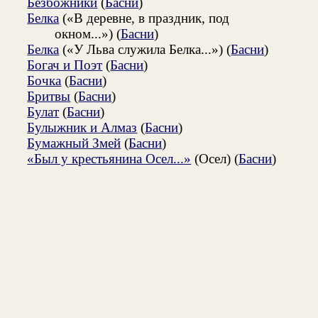
Безбожники
(
Басни
)
Белка
(«В деревне, в праздник, под
окном...») (
Басни
)
Белка
(«У Льва служила Белка...») (
Басни
)
Богач и Поэт
(
Басни
)
Бочка
(
Басни
)
Бритвы
(
Басни
)
Булат
(
Басни
)
Булыжник и Алмаз
(
Басни
)
Бумажный Змей
(
Басни
)
«Был у крестьянина Осел...»
(Осел) (
Басни
)