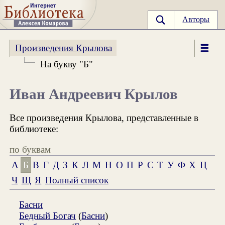
Авторы
Произведения Крылова
На букву "Б"
Иван Андреевич Крылов
Все произведения Крылова, представленные в
библиотеке:
по буквам
А
Б
В
Г
Д
З
К
Л
М
Н
О
П
Р
С
Т
У
Ф
Х
Ц
Ч
Щ
Я
Полный список
Басни
Бедный Богач
(
Басни
)