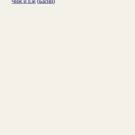
Чиж и Еж
(
Басни
)