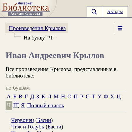
Авторы
Произведения Крылова
На букву "Ч"
Иван Андреевич Крылов
Все произведения Крылова, представленные в
библиотеке:
по буквам
А
Б
В
Г
Д
З
К
Л
М
Н
О
П
Р
С
Т
У
Ф
Х
Ц
Ч
Щ
Я
Полный список
Червонец
(
Басни
)
Чиж и Голубь
(
Басни
)