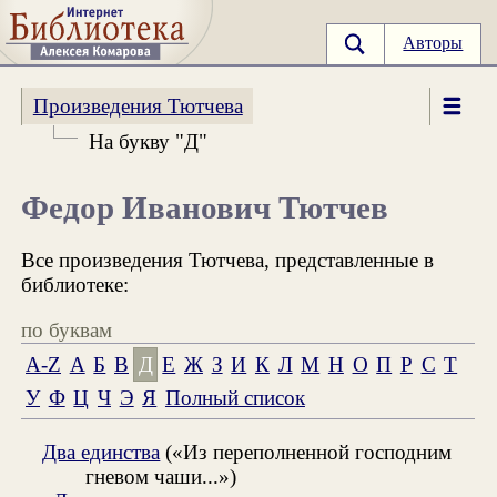
Авторы
Произведения Тютчева
На букву "Д"
Федор Иванович Тютчев
Все произведения Тютчева, представленные в
библиотеке:
по буквам
A-Z
А
Б
В
Д
Е
Ж
З
И
К
Л
М
Н
О
П
Р
С
Т
У
Ф
Ц
Ч
Э
Я
Полный список
Два единства
(«Из переполненной господним
гневом чаши...»)