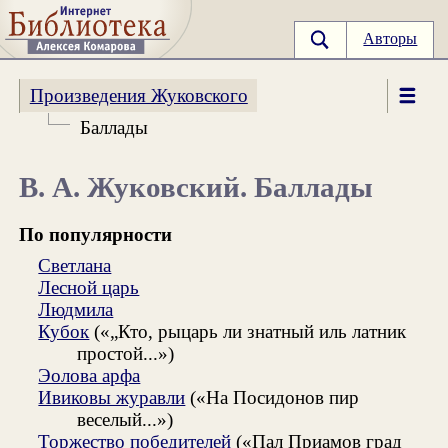
Авторы
Произведения Жуковского
Баллады
В. А. Жуковский. Баллады
По популярности
Светлана
Лесной царь
Людмила
Кубок
(«„Кто, рыцарь ли знатный иль латник
простой...»)
Эолова арфа
Ивиковы журавли
(«На Посидонов пир
веселый...»)
Торжество победителей
(«Пал Приамов град